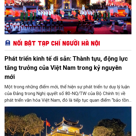
Nổi bật Tạp chí Người Hà Nội
Phát triển kinh tế di sản: Thành tựu, động lực
tăng trưởng của Việt Nam trong kỷ nguyên
mới
Một trong những điểm mới, thể hiện sự phát triển tư duy lý luận
của Đảng trong Nghị quyết số 80-NQ/TW của Bộ Chính trị về
phát triển văn hóa Việt Nam, đó là tiếp tục quan điểm “bảo tồn
và phát huy giá trị di sản văn hóa gắn kết với phát triển kinh tế -
xã hội và du lịch”; đồng thời, nâng lên một tầm cao mới: “phát
triển kinh tế di sản”.