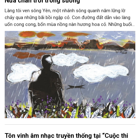
Nửa chân trời trong sương
Làng tôi ven sông Yên, một nhánh sông quanh năm lững lờ
chảy qua những bãi bồi ngập cỏ. Con đường đất dẫn vào làng
uốn cong cong, bốn mùa nồng nàn hương hoa cỏ. Những buổi
hoàng hôn, khi nắng đã dịu xuống phía cuối sông, đám hoa tím
lại thẫm màu như có ai vừa rắc lên một lớp khói.
Tôn vinh âm nhạc truyền thống tại “Cuộc thi