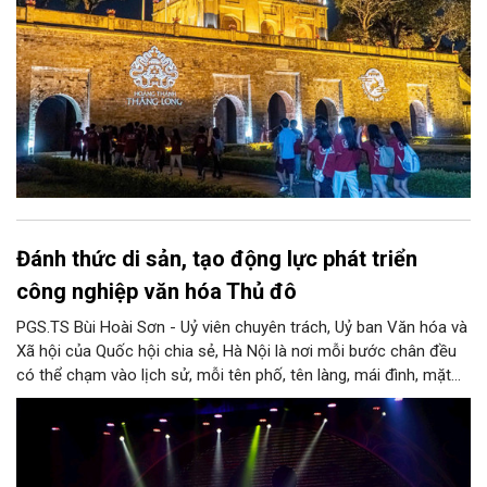
Đánh thức di sản, tạo động lực phát triển
công nghiệp văn hóa Thủ đô
PGS.TS Bùi Hoài Sơn - Uỷ viên chuyên trách, Uỷ ban Văn hóa và
Xã hội của Quốc hội chia sẻ, Hà Nội là nơi mỗi bước chân đều
có thể chạm vào lịch sử, mỗi tên phố, tên làng, mái đình, mặt
hồ, nếp nhà, câu hát, món ăn, làn điệu, nghề thủ công đều có
thể kể một câu chuyện về chiều sâu văn hiến của dân tộc.
Nhưng trong kỷ nguyên mới, câu hỏi đặt ra không chỉ Hà Nội có
bao nhiêu di sản, bao nhiêu văn nghệ sĩ, trí thức, không gian ký