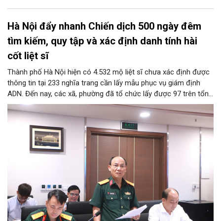
Hà Nội đẩy nhanh Chiến dịch 500 ngày đêm
tìm kiếm, quy tập và xác định danh tính hài
cốt liệt sĩ
Thành phố Hà Nội hiện có 4.532 mộ liệt sĩ chưa xác định được
thông tin tại 233 nghĩa trang cần lấy mẫu phục vụ giám định
ADN. Đến nay, các xã, phường đã tổ chức lấy được 97 trên tổng
số 106 mộ liệt sĩ được khai quật.