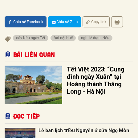
Chia sẻ Facebook
Chia sẻ Zalo
Copy link
cây Nêu ngày Tết
Đại nội Huế
nghi lễ dựng Nêu
Bài liên quan
Tết Việt 2023: “Cung
đình ngày Xuân” tại
Hoàng thành Thăng
Long - Hà Nội
Đọc tiếp
Lễ ban lịch triều Nguyễn ở cửa Ngọ Môn