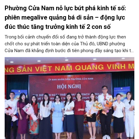
Phường Cửa Nam nỗ lực bứt phá kinh tế số:
phiên megalive quảng bá di sản – động lực
đúc thúc tăng trưởng kinh tế 2 con số
Trong bối cảnh chuyển đổi số đang trở thành động lực then
chốt cho sự phát triển toàn diện của Thủ đô, UBND phường
Cửa Nam đã khẳng định bước đi tiên phong đầy sáng tạo khi tổ
chức phiên livestream đặc biệt với chủ đề: “MEGALIVE -
Phường Cửa Nam – Khám phá di sản, kết nối văn hóa”. Sự kiện
diễn ra ngày 31/7 do phường Cửa Nam tổ chức đã thu hút sự
quan tâm đông đảo của hàng ngàn cán bộ, đảng viên, người
dân trên kênh TikTok chính thức của UBND phường Cửa Nam và
các kênh của đơn vị đồng hành.