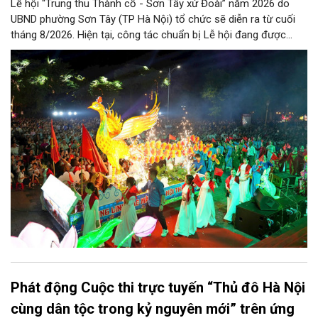
Lễ hội “Trung thu Thành cổ - Sơn Tây xứ Đoài” năm 2026 do
UBND phường Sơn Tây (TP Hà Nội) tổ chức sẽ diễn ra từ cuối
tháng 8/2026. Hiện tại, công tác chuẩn bị Lễ hội đang được
chính quyền phường Sơn Tây cùng các phòng, ban, ngành, đơn
vị và 25 tổ dân phố khẩn trương triển khai, tạo khí thế sôi nổi,
sẵn sàng mang đến cho Nhân dân và du khách một mùa Trung
thu quy mô, đặc sắc và giàu bản sắc văn hóa xứ Đoài.
Phát động Cuộc thi trực tuyến “Thủ đô Hà Nội
cùng dân tộc trong kỷ nguyên mới” trên ứng