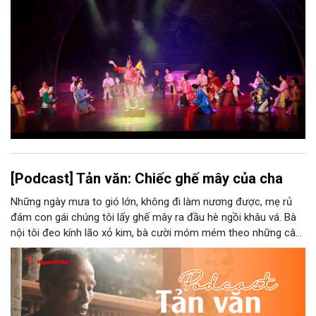
ức, mà là làm thế nào để những giá trị ấy trở thành nguồn lực
phát triển, thành sức mạnh mềm, thành động lực sáng tạo,
thành năng lực cạnh tranh của Thủ đô.
[Podcast] Tản văn: Chiếc ghế mây của cha
Những ngày mưa to gió lớn, không đi làm nương được, mẹ rủ
đám con gái chúng tôi lấy ghế mây ra đầu hè ngồi khâu vá. Bà
nội tôi đeo kính lão xỏ kim, bà cười móm mém theo những câu
chuyện kể tếu táo của đám trẻ chúng tôi. Chiếc ghế mây phát
ra âm thanh kin kít chịu đựng sức nặng cơ thể con người theo
những điệu cười khúc khích.