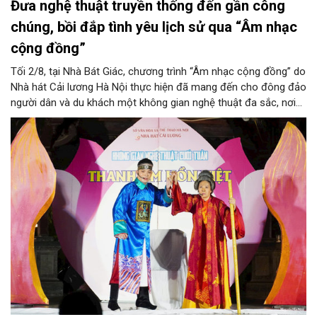
Đưa nghệ thuật truyền thống đến gần công
chúng, bồi đắp tình yêu lịch sử qua “Âm nhạc
cộng đồng”
Tối 2/8, tại Nhà Bát Giác, chương trình “Âm nhạc cộng đồng” do
Nhà hát Cải lương Hà Nội thực hiện đã mang đến cho đông đảo
người dân và du khách một không gian nghệ thuật đa sắc, nơi
những làn điệu cải lương, ca cổ, tân cổ và các tiết mục múa
hòa quyện trong không gian của phố đi bộ hồ Hoàn Kiếm. Đặc
biệt, chương trình có sự giao lưu của các nghệ sĩ đến từ
phương Nam, góp phần tạo nên cuộc gặp gỡ nghệ thuật giàu
cảm xúc.