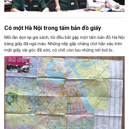
Có một Hà Nội trong tấm bản đồ giấy
Mỗi lần dọn lại giá sách, tôi đều bắt gặp một tấm bản đồ Hà Nội
bằng giấy đã ngả màu. Những nếp gấp chằng chịt hằn sâu trên
mặt giấy, vài góc đã sờn, có chỗ còn lưu những nét bút bi
khoanh tròn tên phố. Người ta có thể giữ một tấm ảnh, một
tấm vé tàu hay một lá thư cũ để nhớ về tuổi trẻ. Còn tôi giữ
một tấm bản đồ. Bởi trên đó có một Hà Nội gắn với năm tháng
thanh xuân của tôi.