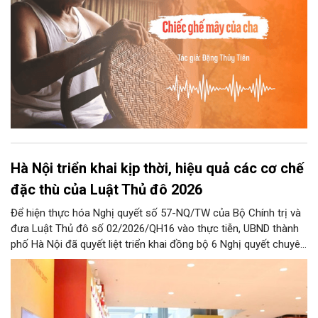
Hà Nội triển khai kịp thời, hiệu quả các cơ chế
đặc thù của Luật Thủ đô 2026
Để hiện thực hóa Nghị quyết số 57-NQ/TW của Bộ Chính trị và
đưa Luật Thủ đô số 02/2026/QH16 vào thực tiễn, UBND thành
phố Hà Nội đã quyết liệt triển khai đồng bộ 6 Nghị quyết chuyên
đề của HĐND Thành phố. Đợt triển khai này đề ra khung chính
sách cùng hệ thống giải pháp toàn diện nhằm cụ thể hóa các
cơ chế đặc thù, tạo động lực bứt phá cho phát triển khoa học,
công nghệ, đổi mới sáng tạo và chuyển đổi số trên địa bàn Thủ