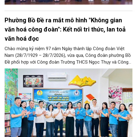
Phường Bồ Đề ra mắt mô hình "Không gian
văn hoá công đoàn": Kết nối tri thức, lan toả
văn hoá đọc
Chào mừng kỷ niệm 97 năm Ngày thành lập Công đoàn Việt
Nam (28/7/1929 – 28/7/2026), vừa qua, Công đoàn phường Bồ
Đề phối hợp với Công đoàn Trường THCS Ngọc Thụy và Công
đoàn Trường Tiểu học Ái Mộ B tổ chức Lễ ra mắt Mô hình
“Không gian văn hóa công đoàn”.