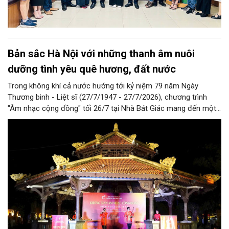
Bản sắc Hà Nội với những thanh âm nuôi
dưỡng tình yêu quê hương, đất nước
Trong không khí cả nước hướng tới kỷ niệm 79 năm Ngày
Thương binh - Liệt sĩ (27/7/1947 - 27/7/2026), chương trình
"Âm nhạc cộng đồng" tối 26/7 tại Nhà Bát Giác mang đến một
đêm biểu diễn giàu ý nghĩa với những ca khúc về quê hương,
đất nước, hòa bình và khát vọng tuổi trẻ. Không chỉ đáp ứng
nhu cầu thưởng thức nghệ thuật của người dân, chương trình
còn góp phần lan tỏa truyền thống yêu nước, lòng biết ơn các
thế hệ cha anh đã hy sinh vì độc lập, tự do của dân tộc.