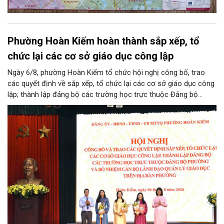
Phường Hoàn Kiếm hoàn thành sắp xếp, tổ
chức lại các cơ sở giáo dục công lập
Ngày 6/8, phường Hoàn Kiếm tổ chức hội nghị công bố, trao
các quyết định về sắp xếp, tổ chức lại các cơ sở giáo dục công
lập; thành lập đảng bộ các trường học trực thuộc Đảng bộ
phường, chỉ định các đồng chí tham gia cấp ủy, Bí thư, Phó Bí
thư Đảng ủy, bổ nhiệm cán bộ lãnh đạo, quản lý giáo dục.