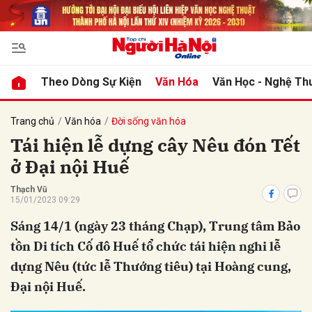
bình luận
Theo Dòng Sự Kiện
Văn Hóa
Văn Học - Nghệ Th
Trang chủ
Văn hóa
Đời sống văn hóa
Tái hiện lễ dựng cây Nêu đón Tết
ở Đại nội Huế
Thạch Vũ
15/01/2023 09:29
Sáng 14/1 (ngày 23 tháng Chạp), Trung tâm Bảo
Hủy
G
tồn Di tích Cố đô Huế tổ chức tái hiện nghi lễ
dựng Nêu (tức lễ Thướng tiêu) tại Hoàng cung,
Đại nội Huế.