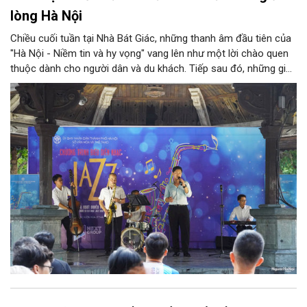
lòng Hà Nội
Chiều cuối tuần tại Nhà Bát Giác, những thanh âm đầu tiên của
"Hà Nội - Niềm tin và hy vọng" vang lên như một lời chào quen
thuộc dành cho người dân và du khách. Tiếp sau đó, những giai
điệu jazz kinh điển của thế giới lần lượt cất lên qua phần biểu
diễn của NSƯT Quyền Văn Minh và các nghệ sĩ Bình Minh Jazz
Club, mở ra một không gian âm nhạc giàu cảm xúc ngay giữa
trung tâm Thủ đô.