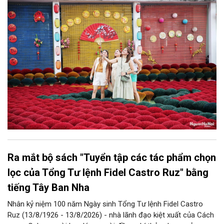
bàn thành phố thực hiện một số nội dung quan trọng. Qua đó
góp phần thực hiện thắng lợi các mục tiêu phát triển du lịch Hà
Nội năm 2026 và giai đoạn tiếp theo.
Ra mắt bộ sách "Tuyển tập các tác phẩm chọn
lọc của Tổng Tư lệnh Fidel Castro Ruz" bằng
tiếng Tây Ban Nha
Nhân kỷ niệm 100 năm Ngày sinh Tổng Tư lệnh Fidel Castro
Ruz (13/8/1926 - 13/8/2026) - nhà lãnh đạo kiệt xuất của Cách