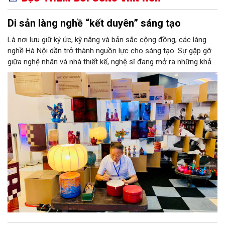
Di sản làng nghề “kết duyên” sáng tạo
Là nơi lưu giữ ký ức, kỹ năng và bản sắc cộng đồng, các làng
nghề Hà Nội dần trở thành nguồn lực cho sáng tạo. Sự gặp gỡ
giữa nghệ nhân và nhà thiết kế, nghệ sĩ đang mở ra những khả
năng phát triển mới cho thủ công đương đại trên nền tảng di
sản. Từ những cuộc “kết duyên” đầy cảm hứng ấy, Hà Nội đang
khơi thông mạch ngầm của hệ sinh thái thủ công, biến vốn cổ
thành động lực bền vững cho tương lai.