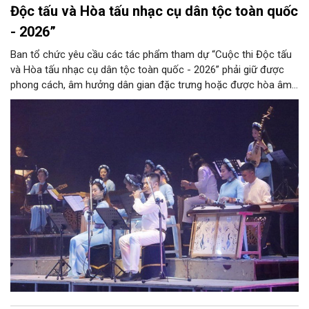
Độc tấu và Hòa tấu nhạc cụ dân tộc toàn quốc
- 2026”
Ban tổ chức yêu cầu các tác phẩm tham dự “Cuộc thi Độc tấu
và Hòa tấu nhạc cụ dân tộc toàn quốc - 2026” phải giữ được
phong cách, âm hưởng dân gian đặc trưng hoặc được hòa âm,
phối khí mới trên nền tảng làn điệu âm nhạc truyền thống Việt
Nam, đồng thời phải được trình diễn trực tiếp bằng nhạc cụ dân
tộc.