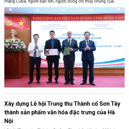
mạng Cuba, người bạn lớn, người đồng chí thủy chung của
Đảng, Nhà nước và nhân dân Việt Nam, chiều 5/8, tại Hà Nội,
Nhà xuất bản Chính trị quốc gia Sự thật phối hợp với Ban Tuyên
giáo Trung ương tổ chức Lễ giới thiệu bộ sách “Tuyển tập các
tác phẩm chọn lọc của Tổng Tư lệnh Fidel Castro Ruz” gồm 24
tập bằng tiếng Tây Ban Nha.
Xây dựng Lễ hội Trung thu Thành cổ Sơn Tây
thành sản phẩm văn hóa đặc trưng của Hà
Nội