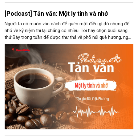
[Podcast] Tản văn: Một ly tỉnh và nhớ
Người ta có muôn vàn cách để quên một điều gì đó nhưng để
nhớ về kỷ niệm thì lại chẳng có nhiều. Tôi hay chọn buổi sáng
thứ Bảy trong tuần để được thư thả về phố núi quê hương, ngồi
đợi giọt đắng của đất đai, mưa nắng điểm từng nhịp xuống
chiếc ly sứ như đợi thời gian mở cánh cửa diệu kì của mình.