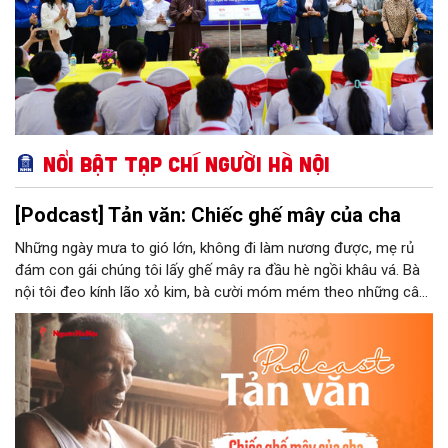
Nổi bật Tạp chí Người Hà Nội
[Podcast] Tản văn: Chiếc ghế mây của cha
Những ngày mưa to gió lớn, không đi làm nương được, mẹ rủ
đám con gái chúng tôi lấy ghế mây ra đầu hè ngồi khâu vá. Bà
nội tôi đeo kính lão xỏ kim, bà cười móm mém theo những câu
chuyện kể tếu táo của đám trẻ chúng tôi. Chiếc ghế mây phát
ra âm thanh kin kít chịu đựng sức nặng cơ thể con người theo
những điệu cười khúc khích.