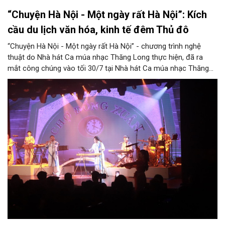
“Chuyện Hà Nội - Một ngày rất Hà Nội”: Kích
cầu du lịch văn hóa, kinh tế đêm Thủ đô
“Chuyện Hà Nội - Một ngày rất Hà Nội” - chương trình nghệ
thuật do Nhà hát Ca múa nhạc Thăng Long thực hiện, đã ra
mắt công chúng vào tối 30/7 tại Nhà hát Ca múa nhạc Thăng
Long (số 31 - 33 phố Lương Văn Can, phường Hoàn Kiếm).