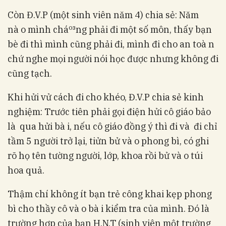
Còn Đ.V.P (một sinh viên năm 4) chia sẻ: Năm
nà o mình cháº³ng phải đi một số môn, thấy bạn
bè đi thì mình cũng phải đi, mình đi cho an toà n
chứ nghe mọi người nói học được nhưng không đi
cũng tạch.
Khi hửi vử cách đi cho khéo, Đ.V.P chia sẻ kinh
nghiệm: Trước tiên phải gọi điện hửi cô giáo bảo
là qua hửi bà i, nếu cô giáo đồng ý thì đi và đi chỉ
tầm 5 người trở lại, tiửn bử và o phong bì, có ghi
rõ họ tên tường người, lớp, khoa rồi bử và o túi
hoa quả.
Thậm chí không ít bạn trẻ công khai kẹp phong
bì cho thầy cô và o bà i kiểm tra của mình. Đó là
trường hợp của bạn H.N.T (sinh viên một trường