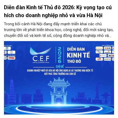
Diễn đàn Kinh tế Thủ đô 2026: Kỳ vọng tạo cú
hích cho doanh nghiệp nhỏ và vừa Hà Nội
Trong bối cảnh Hà Nội đang đẩy mạnh triển khai các chủ
trương lớn về phát triển khoa học, công nghệ, đổi mới sáng tạo,
chuyển đổi số và kinh tế số, cộng đồng doanh nghiệp nhỏ và
vừa trên địa bàn Thủ đô đứng trước cả cơ hội lẫn thách thức
chưa từng có. Diễn đàn Kinh tế Thủ đô năm 2026 là sự kiện
được kỳ vọng sẽ trở thành cầu nối thiết thực, đưa chính sách,
công nghệ và nguồn lực đến gần hơn với doanh nghiệp.