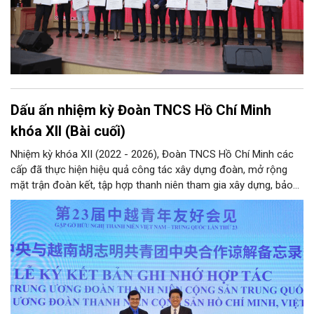
Dấu ấn nhiệm kỳ Đoàn TNCS Hồ Chí Minh
khóa XII (Bài cuối)
Nhiệm kỳ khóa XII (2022 - 2026), Đoàn TNCS Hồ Chí Minh các
cấp đã thực hiện hiệu quả công tác xây dựng đoàn, mở rộng
mặt trận đoàn kết, tập hợp thanh niên tham gia xây dựng, bảo
vệ Đảng và hệ thống chính trị; công tác quốc tế thanh niên;
tham mưu, phối hợp… Qua đó hoàn thành các mục tiêu nghị
quyết Đại hội Đoàn khóa XII đặt ra, hướng tới nhiệm kỳ khóa XIII
với hành động cách mạng thống nhất: “Tuổi trẻ Việt Nam tiên
phong trong kỷ nguyên mới”.