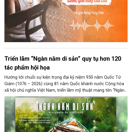
Triển lãm “Ngàn năm di sản” quy tụ hơn 120
tác phẩm hội họa
Hướng tới chuỗi sự kiện trọng đại kỷ niệm 950 năm Quốc Tử
Giám (1076 – 2026) cùng 81 năm Quốc khánh nước Cộng hòa
xã hội chủ nghĩa Việt Nam, triển lãm mỹ thuật mang tên “Ngàn
năm di sản” sẽ chính thức khai mạc vào ngày 8/8 tại Nhà Thái
Học, Di tích Quốc gia đặc biệt Văn Miếu – Quốc Tử Giám. Sự
kiện kéo dài đến ngày 25/9/2026 hứa hẹn trở thành điểm đến
văn hóa đầy sức hút, góp phần làm phong phú đời sống nghệ
thuật của Thủ đô trong mùa thu này.