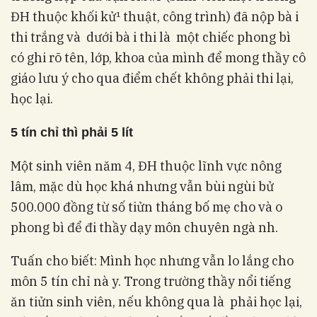
ĐH thuộc khối kử¹ thuật, công trình) đã nộp bà i
thi trắng và dưới bà i thi là một chiếc phong bì
có ghi rõ tên, lớp, khoa của mình để mong thầy cô
giáo lưu ý cho qua điểm chết không phải thi lại,
học lại.
5 tín chỉ thì phải 5 lít
Một sinh viên năm 4, ĐH thuộc lĩnh vực nông
lâm, mặc dù học khá nhưng vẫn bùi ngùi bử
500.000 đồng từ số tiửn tháng bố mẹ cho và o
phong bì để đi thầy dạy môn chuyên ngà nh.
Tuấn cho biết: Mình học nhưng vẫn lo lắng cho
môn 5 tín chỉ nà y. Trong trường thầy nổi tiếng
ăn tiửn sinh viên, nếu không qua là phải học lại,