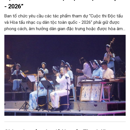
- 2026”
Ban tổ chức yêu cầu các tác phẩm tham dự “Cuộc thi Độc tấu
và Hòa tấu nhạc cụ dân tộc toàn quốc - 2026” phải giữ được
phong cách, âm hưởng dân gian đặc trưng hoặc được hòa âm,
phối khí mới trên nền tảng làn điệu âm nhạc truyền thống Việt
Nam, đồng thời phải được trình diễn trực tiếp bằng nhạc cụ dân
tộc.