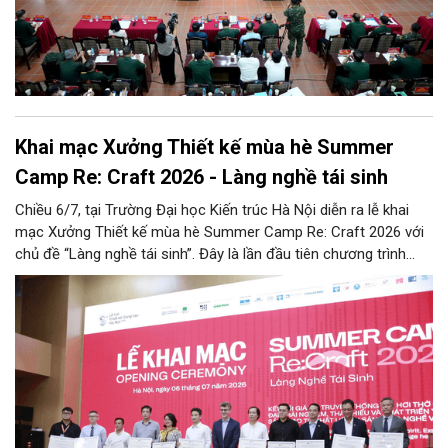
Khai mạc Xưởng Thiết kế mùa hè Summer
Camp Re: Craft 2026 - Làng nghề tái sinh
Chiều 6/7, tại Trường Đại học Kiến trúc Hà Nội diễn ra lễ khai
mạc Xưởng Thiết kế mùa hè Summer Camp Re: Craft 2026 với
chủ đề “Làng nghề tái sinh”. Đây là lần đầu tiên chương trình
được tổ chức tại khu vực phía Bắc, tiếp nối thành công của bốn
mùa tổ chức trước đó (2022 - 2025) tại khu vực phía Nam.