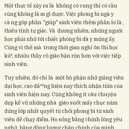
Một thực tế xảy ra là không có cung thì có cầu
cũng không là m gì được. Việc phong bì ngà y
cà ng góp phần "giúp" sinh viên thêm phần lơ là ,
thiếu tính tự giác. Và đương nhiên, những người
học phải nhử tới chiếc phòng bì dà y mửng ấy.
Cũng vì thế mà trong thời gian nghỉ ôn thi học
kử³, nhiửu thầy cô giáo bận rộn hơn với việc tiếp
sinh viên.
Tuy nhiên, đó chỉ là một bộ phận nhử giảng viên
đại học, cao đáº³ng hiện nay thích nhận tiửn của
sinh viên hiện nay. Cũng không ít câu chuyện
đẹp kể vử những nhà giáo suốt mấy chục năm
đứng lớp nhất quyết từ chối phong bì từ sinh
viên để chạy điểm. Họ sống bằng chính lòng yêu
nghử, bằng đồng lương chân chính của mình.