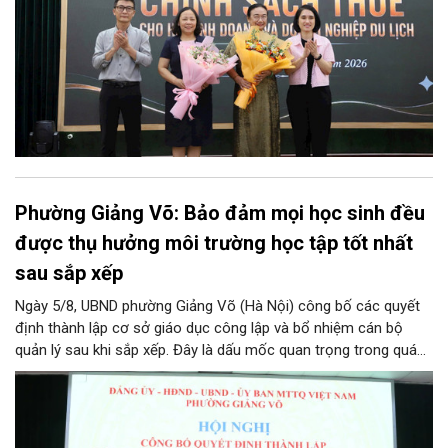
Phường Giảng Võ: Bảo đảm mọi học sinh đều
được thụ hưởng môi trường học tập tốt nhất
sau sắp xếp
Ngày 5/8, UBND phường Giảng Võ (Hà Nội) công bố các quyết
định thành lập cơ sở giáo dục công lập và bổ nhiệm cán bộ
quản lý sau khi sắp xếp. Đây là dấu mốc quan trọng trong quá
trình kiện toàn tổ chức bộ máy, thực hiện chủ trương tinh gọn,
nâng cao hiệu lực, hiệu quả quản lý theo các nghị quyết của
Trung ương và kế hoạch của UBND TP Hà Nội.