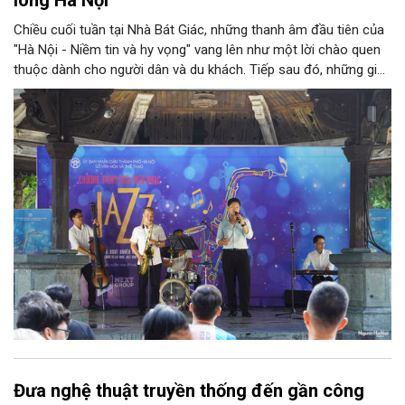
Chiều cuối tuần tại Nhà Bát Giác, những thanh âm đầu tiên của
"Hà Nội - Niềm tin và hy vọng" vang lên như một lời chào quen
thuộc dành cho người dân và du khách. Tiếp sau đó, những giai
điệu jazz kinh điển của thế giới lần lượt cất lên qua phần biểu
diễn của NSƯT Quyền Văn Minh và các nghệ sĩ Bình Minh Jazz
Club, mở ra một không gian âm nhạc giàu cảm xúc ngay giữa
trung tâm Thủ đô.
Đưa nghệ thuật truyền thống đến gần công