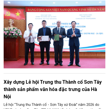
Đảng, Nhà nước và nhân dân Việt Nam, chiều 5/8, tại Hà Nội,
Nhà xuất bản Chính trị quốc gia Sự thật phối hợp với Ban Tuyên
giáo Trung ương tổ chức Lễ giới thiệu bộ sách “Tuyển tập các
tác phẩm chọn lọc của Tổng Tư lệnh Fidel Castro Ruz” gồm 24
tập bằng tiếng Tây Ban Nha.
Xây dựng Lễ hội Trung thu Thành cổ Sơn Tây
thành sản phẩm văn hóa đặc trưng của Hà
Nội
Lễ hội “Trung thu Thành cổ - Sơn Tây xứ Đoài” năm 2026 do