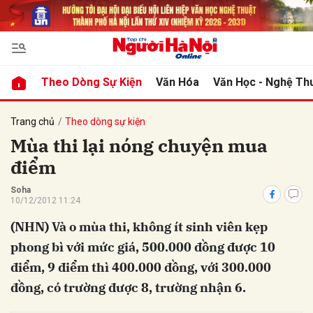
bình luận
Theo Dòng Sự Kiện
Văn Hóa
Văn Học - Nghệ Th
Trang chủ
Theo dòng sự kiện
Mùa thi lại nóng chuyện mua
điểm
Soha
10/12/2012 11:24
(NHN) Và o mùa thi, không ít sinh viên kẹp
Hủy
G
phong bì với mức giá, 500.000 đồng được 10
điểm, 9 điểm thì 400.000 đồng, với 300.000
đồng, có trường được 8, trường nhận 6.