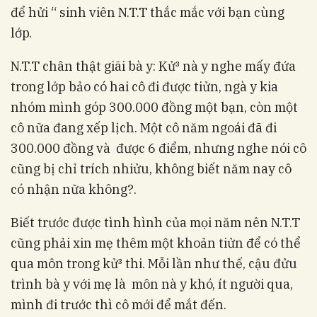
để hửi “ sinh viên N.T.T thắc mắc với bạn cùng
lớp.
N.T.T chân thật giãi bà y: Kử³ nà y nghe mấy đứa
trong lớp bảo có hai cô đi được tiửn, ngà y kia
nhóm mình góp 300.000 đồng một bạn, còn một
cô nữa đang xếp lịch. Một cô năm ngoái đã đi
300.000 đồng và được 6 điểm, nhưng nghe nói cô
cũng bị chỉ trích nhiửu, không biết năm nay cô
có nhận nữa không?.
Biết trước được tình hình của mọi năm nên N.T.T
cũng phải xin mẹ thêm một khoản tiửn để có thể
qua môn trong kử³ thi. Mỗi lần như thế, cậu đửu
trình bà y với mẹ là môn nà y khó, ít người qua,
mình đi trước thì cô mới để mắt đến.