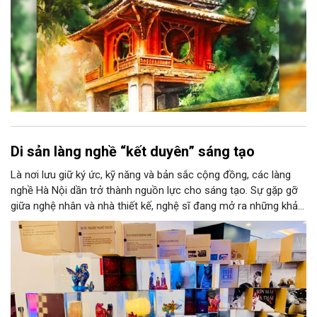
Di sản làng nghề “kết duyên” sáng tạo
Là nơi lưu giữ ký ức, kỹ năng và bản sắc cộng đồng, các làng
nghề Hà Nội dần trở thành nguồn lực cho sáng tạo. Sự gặp gỡ
giữa nghệ nhân và nhà thiết kế, nghệ sĩ đang mở ra những khả
năng phát triển mới cho thủ công đương đại trên nền tảng di
sản. Từ những cuộc “kết duyên” đầy cảm hứng ấy, Hà Nội đang
khơi thông mạch ngầm của hệ sinh thái thủ công, biến vốn cổ
thành động lực bền vững cho tương lai.