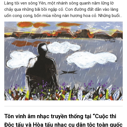
Làng tôi ven sông Yên, một nhánh sông quanh năm lững lờ
chảy qua những bãi bồi ngập cỏ. Con đường đất dẫn vào làng
uốn cong cong, bốn mùa nồng nàn hương hoa cỏ. Những buổi
hoàng hôn, khi nắng đã dịu xuống phía cuối sông, đám hoa tím
lại thẫm màu như có ai vừa rắc lên một lớp khói.
Tôn vinh âm nhạc truyền thống tại “Cuộc thi
Độc tấu và Hòa tấu nhạc cụ dân tộc toàn quốc