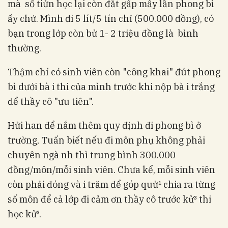
mà số tiửn học lại còn đắt gấp mấy lần phong bì
ấy chứ. Mình đi 5 lít/5 tín chỉ (500.000 đồng), có
bạn trong lớp còn bử 1- 2 triệu đồng là bình
thường.
Thậm chí có sinh viên còn "công khai" đút phong
bì dưới bà i thi của mình trước khi nộp bà i trắng
để thầy cô "ưu tiên".
Hửi han để nắm thêm quy định đi phong bì ở
trường, Tuấn biết nếu đi môn phụ không phải
chuyên ngà nh thì trung bình 300.000
đồng/môn/mỗi sinh viên. Chưa kể, mỗi sinh viên
còn phải đóng và i trăm để góp quử¹ chia ra từng
số môn để cả lớp đi cảm ơn thầy cô trước kử³ thi
học kử³.