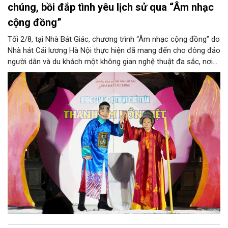
chúng, bồi đắp tình yêu lịch sử qua “Âm nhạc
cộng đồng”
Tối 2/8, tại Nhà Bát Giác, chương trình “Âm nhạc cộng đồng” do
Nhà hát Cải lương Hà Nội thực hiện đã mang đến cho đông đảo
người dân và du khách một không gian nghệ thuật đa sắc, nơi
những làn điệu cải lương, ca cổ, tân cổ và các tiết mục múa
hòa quyện trong không gian của phố đi bộ hồ Hoàn Kiếm. Đặc
biệt, chương trình có sự giao lưu của các nghệ sĩ đến từ
phương Nam, góp phần tạo nên cuộc gặp gỡ nghệ thuật giàu
cảm xúc.