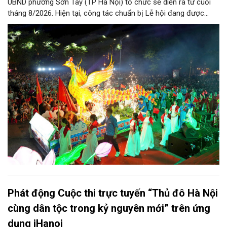
UBND phường Sơn Tây (TP Hà Nội) tổ chức sẽ diễn ra từ cuối
tháng 8/2026. Hiện tại, công tác chuẩn bị Lễ hội đang được
chính quyền phường Sơn Tây cùng các phòng, ban, ngành, đơn
vị và 25 tổ dân phố khẩn trương triển khai, tạo khí thế sôi nổi,
sẵn sàng mang đến cho Nhân dân và du khách một mùa Trung
thu quy mô, đặc sắc và giàu bản sắc văn hóa xứ Đoài.
Phát động Cuộc thi trực tuyến “Thủ đô Hà Nội
cùng dân tộc trong kỷ nguyên mới” trên ứng
dụng iHanoi