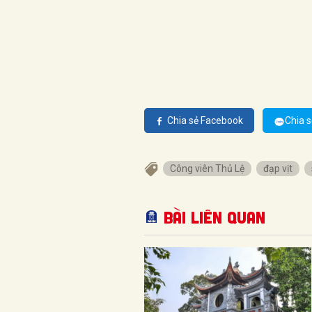
Chia sẻ Facebook
Chia s
Công viên Thủ Lệ
đạp vịt
Bài liên quan