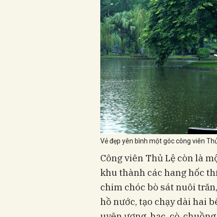
Vẻ đẹp yên bình một góc công viên Thủ
Công viên Thủ Lệ còn là mộ
khu thành các hang hốc thí
chim chóc bò sát nuôi trăn,
hồ nước, tạo chạy dài hai b
uyên ương, hạc, cò, chuồng