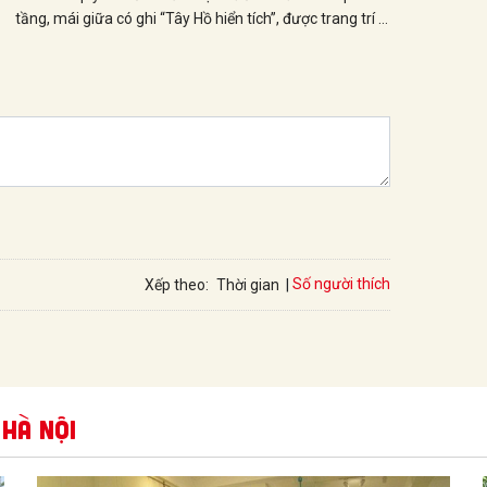
tầng, mái giữa có ghi “Tây Hồ hiển tích”, được trang trí tỉ
mỉ, công phu. Kế đến là Điện Sơn Trang 3 tầng, 8 mái
cong, lòng nhà có 2 tầng, tầng trên thờ Quan Âm, tầng
dưới là 3 động Sơn Trang chiếm 3 gian; khu nhà khách,
lầu Cô, lầu Cậu…
Số người thích
Xếp theo:
Thời gian
 Hà Nội