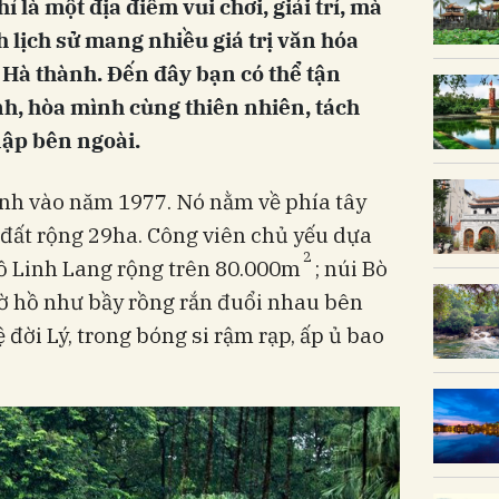
 là một địa điểm vui chơi, giải trí, mà
h lịch sử mang nhiều giá trị văn hóa
n Hà thành. Đến đây bạn có thể tận
h, hòa mình cùng thiên nhiên, tách
nập bên ngoài.
nh vào năm 1977. Nó nằm về phía tây
 đất rộng 29ha. Công viên chủ yếu dựa
2
hồ Linh Lang rộng trên 80.000m
; núi Bò
bờ hồ như bầy rồng rắn đuổi nhau bên
 đời Lý, trong bóng si rậm rạp, ấp ủ bao