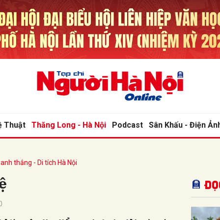
bình luận
ệ Thuật
Thăng Long - Hà Nội
Podcast
Sân Khấu - Điện Ản
anh thắng - Di tích Hà Nội
Hủy
G
ệ
Đọ
0