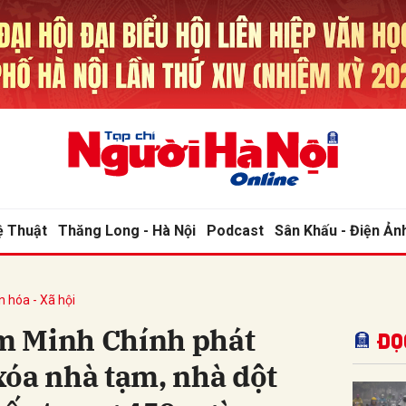
bình luận
ệ Thuật
Thăng Long - Hà Nội
Podcast
Sân Khấu - Điện Ản
n hóa - Xã hội
Hủy
G
m Minh Chính phát
Đọ
xóa nhà tạm, nhà dột