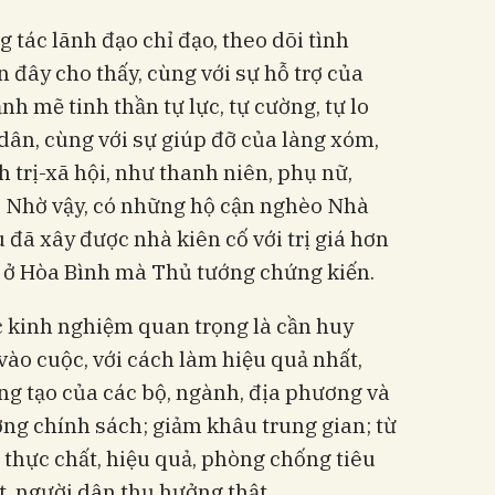
 tác lãnh đạo chỉ đạo, theo dõi tình
n đây cho thấy, cùng với sự hỗ trợ của
h mẽ tinh thần tự lực, tự cường, tự lo
dân, cùng với sự giúp đỡ của làng xóm,
 trị-xã hội, như thanh niên, phụ nữ,
 Nhờ vậy, có những hộ cận nghèo Nhà
u đã xây được nhà kiên cố với trị giá hơn
ế ở Hòa Bình mà Thủ tướng chứng kiến.
c kinh nghiệm quan trọng là cần huy
vào cuộc, với cách làm hiệu quả nhất,
ng tạo của các bộ, ngành, địa phương và
ởng chính sách; giảm khâu trung gian; từ
 thực chất, hiệu quả, phòng chống tiêu
t, người dân thụ hưởng thật.