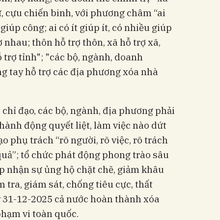
, cựu chiến binh, với phương châm “ai
giúp công; ai có ít giúp ít, có nhiều giúp
 nhau; thôn hỗ trợ thôn, xã hỗ trợ xã,
 trợ tỉnh"; "các bộ, ngành, doanh
ng tay hỗ trợ các địa phương xóa nhà
chỉ đạo, các bộ, ngành, địa phương phải
 hành động quyết liệt, làm việc nào dứt
o phụ trách “rõ người, rõ việc, rõ trách
 quả”; tổ chức phát động phong trào sâu
iếp nhận sự ủng hộ chặt chẽ, giảm khâu
 tra, giám sát, chống tiêu cực, thất
 31-12-2025 cả nước hoàn thành xóa
phạm vi toàn quốc.