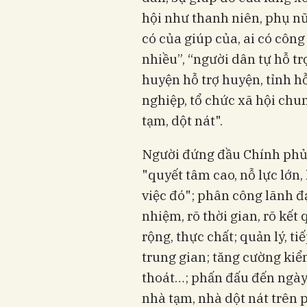
hội như thanh niên, phụ nữ
có của giúp của, ai có công 
nhiều”, “người dân tự hỗ trợ
huyện hỗ trợ huyện, tỉnh hỗ
nghiệp, tổ chức xã hội chu
tạm, dột nát".
Người đứng đầu Chính phủ 
"quyết tâm cao, nỗ lực lớn,
việc đó"; phân công lãnh đạ
nhiệm, rõ thời gian, rõ kết
rộng, thực chất; quản lý, t
trung gian; tăng cường kiểm
thoát…; phấn đấu đến ngày
nhà tạm, nhà dột nát trên 