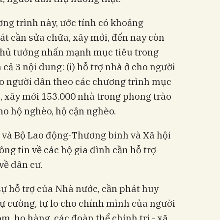
ng trình này, ước tính có khoảng
át cần sửa chữa, xây mới, đến nay còn
Thủ tướng nhấn mạnh mục tiêu trong
ả 3 nội dung: (i) hỗ trợ nhà ở cho người
 cho người dân theo các chương trình mục
ữa, xây mới 153.000 nhà trong phong trào
ho hộ nghèo, hộ cận nghèo.
 và Bộ Lao động-Thương binh và Xã hội
hông tin về các hộ gia đình cần hỗ trợ
 về dân cư.
ự hỗ trợ của Nhà nước, cần phát huy
tự cường, tự lo cho chính mình của người
m, họ hàng, các đoàn thể chính trị - xã