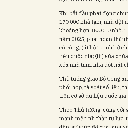
Khi bắt đầu phát động chươ
170.000 nhà tạm, nhà dột n
khoảng hơn 153.000 nhà. 
năm 2025, phải hoàn thành c
có công; (ii) hỗ trợ nhà ở
tiêu quốc gia; (iii) sửa ch
xóa nhà tạm, nhà dột nát c
Thủ tướng giao Bộ Công an
phối hợp, rà soát số liệu, t
trên cơ sở dữ liệu quốc gia
Theo Thủ tướng, cùng với s
mạnh mẽ tinh thần tự lực, 
dân, sự giúp đỡ của làng xó