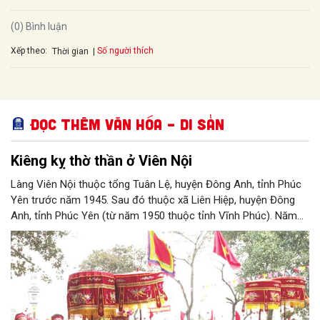
(0) Bình luận
Xếp theo:
Số người thích
Thời gian
Đọc thêm Văn hóa – Di sản
Kiêng kỵ thờ thần ở Viên Nội
Làng Viên Nội thuộc tổng Tuân Lệ, huyện Đông Anh, tỉnh Phúc
Yên trước năm 1945. Sau đó thuộc xã Liên Hiệp, huyện Đông
Anh, tỉnh Phúc Yên (từ năm 1950 thuộc tỉnh Vĩnh Phúc). Năm
1961, làng được sáp nhập vào Hà Nội. Năm 1965, Viên Nội
thuộc xã Vân Nội; từ ngày 1/7/2025 thuộc xã Phúc Thịnh, Hà
Nội. Viên Nội thờ hai vị thần là Đống Băng và Uông Tá (thời
Hùng Vương thứ 18) cùng Diệu La công chúa, nữ tướng thời Hai
Bà Trưng.