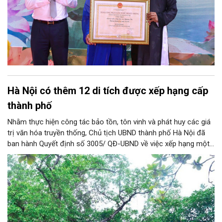
Hà Nội có thêm 12 di tích được xếp hạng cấp
thành phố
Nhằm thực hiện công tác bảo tồn, tôn vinh và phát huy các giá
trị văn hóa truyền thống, Chủ tịch UBND thành phố Hà Nội đã
ban hành Quyết định số 3005/ QĐ-UBND về việc xếp hạng một
loạt di tích lịch sử - văn hóa và danh lam thắng cảnh trên địa
bàn thành phố.