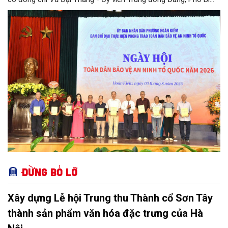
thư Thành ủy, Chủ tịch UBND thành phố; Đại tá Nguyễn Tiến Đạt,
Ủy viên Ban Thường vụ Đảng ủy, Phó Giám đốc Công an thành
phố Hà Nội, cùng dự có các đồng chí đại diện lãnh đạo các Sở,
ban, ngành thuộc Thành phố Hà Nội, các phòng nghiệp vụ Công
an Thành phố Hà Nội.
Đừng bỏ lỡ
Xây dựng Lễ hội Trung thu Thành cổ Sơn Tây
thành sản phẩm văn hóa đặc trưng của Hà