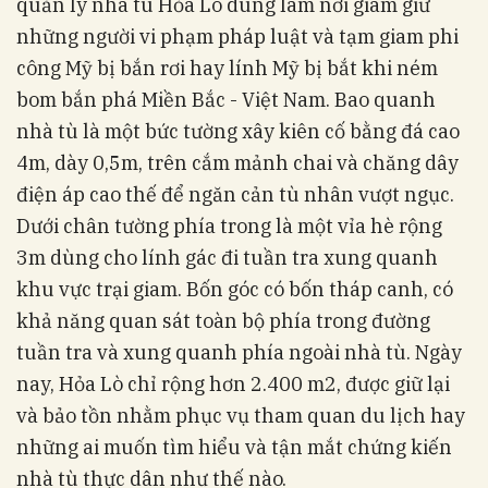
quản lý nhà tù Hỏa Lò dùng làm nơi giam giữ
những người vi phạm pháp luật và tạm giam phi
công Mỹ bị bắn rơi hay lính Mỹ bị bắt khi ném
bom bắn phá Miền Bắc - Việt Nam. Bao quanh
nhà tù là một bức tường xây kiên cố bằng đá cao
4m, dày 0,5m, trên cắm mảnh chai và chăng dây
điện áp cao thế để ngăn cản tù nhân vượt ngục.
Dưới chân tường phía trong là một vỉa hè rộng
3m dùng cho lính gác đi tuần tra xung quanh
khu vực trại giam. Bốn góc có bốn tháp canh, có
khả năng quan sát toàn bộ phía trong đường
tuần tra và xung quanh phía ngoài nhà tù. Ngày
nay, Hỏa Lò chỉ rộng hơn 2.400 m2, được giữ lại
và bảo tồn nhằm phục vụ tham quan du lịch hay
những ai muốn tìm hiểu và tận mắt chứng kiến
nhà tù thực dân như thế nào.