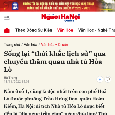
bình luận
Theo Dòng Sự Kiện
Văn Hóa
Văn Học - Nghệ Th
Trang chủ
Văn hóa
Văn hóa – Di sản
Sống lại “thời khắc lịch sử” qua
chuyến thăm quan nhà tù Hỏa
Lò
Hà Trang
18/11/2022 15:03
Hủy
G
Nằm ở số 1, cũng là độc nhất trên con phố Hoả
Lò thuộc phường Trần Hưng Đạo, quận Hoàn
Kiếm, Hà Nội; di tích Nhà tù Hỏa Lò được biết
đến là “địa ngục trần gian” ngay giữa lòng Thủ