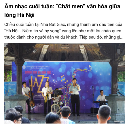
Âm nhạc cuối tuần: “Chất men” văn hóa giữa
lòng Hà Nội
Chiều cuối tuần tại Nhà Bát Giác, những thanh âm đầu tiên của
"Hà Nội - Niềm tin và hy vọng" vang lên như một lời chào quen
thuộc dành cho người dân và du khách. Tiếp sau đó, những giai
điệu jazz kinh điển của thế giới lần lượt cất lên qua phần biểu
diễn của NSƯT Quyền Văn Minh và các nghệ sĩ Bình Minh Jazz
Club, mở ra một không gian âm nhạc giàu cảm xúc ngay giữa
trung tâm Thủ đô.