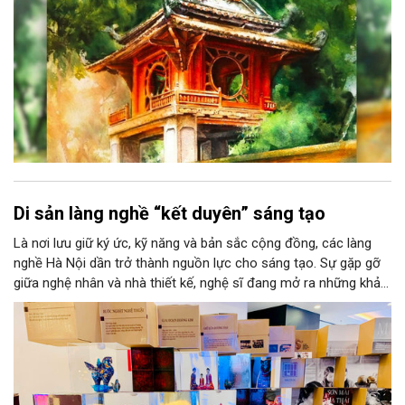
Di sản làng nghề “kết duyên” sáng tạo
Là nơi lưu giữ ký ức, kỹ năng và bản sắc cộng đồng, các làng
nghề Hà Nội dần trở thành nguồn lực cho sáng tạo. Sự gặp gỡ
giữa nghệ nhân và nhà thiết kế, nghệ sĩ đang mở ra những khả
năng phát triển mới cho thủ công đương đại trên nền tảng di
sản. Từ những cuộc “kết duyên” đầy cảm hứng ấy, Hà Nội đang
khơi thông mạch ngầm của hệ sinh thái thủ công, biến vốn cổ
thành động lực bền vững cho tương lai.