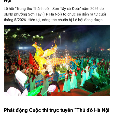
Nội
Lễ hội “Trung thu Thành cổ - Sơn Tây xứ Đoài” năm 2026 do
UBND phường Sơn Tây (TP Hà Nội) tổ chức sẽ diễn ra từ cuối
tháng 8/2026. Hiện tại, công tác chuẩn bị Lễ hội đang được
chính quyền phường Sơn Tây cùng các phòng, ban, ngành, đơn
vị và 25 tổ dân phố khẩn trương triển khai, tạo khí thế sôi nổi,
sẵn sàng mang đến cho Nhân dân và du khách một mùa Trung
thu quy mô, đặc sắc và giàu bản sắc văn hóa xứ Đoài.
Phát động Cuộc thi trực tuyến “Thủ đô Hà Nội