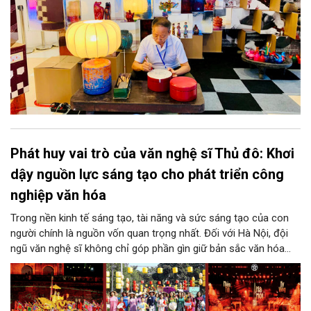
Phát huy vai trò của văn nghệ sĩ Thủ đô: Khơi
dậy nguồn lực sáng tạo cho phát triển công
nghiệp văn hóa
Trong nền kinh tế sáng tạo, tài năng và sức sáng tạo của con
người chính là nguồn vốn quan trọng nhất. Đối với Hà Nội, đội
ngũ văn nghệ sĩ không chỉ góp phần gìn giữ bản sắc văn hóa
mà còn giữ vai trò trung tâm trong quá trình hình thành các sản
phẩm công nghiệp văn hóa có giá trị. Khơi dậy, phát huy và tạo
điều kiện để nguồn lực sáng tạo ấy phát triển sẽ là “chìa khóa”
để Hà Nội khai thác hiệu quả tiềm năng văn hóa, nâng cao năng