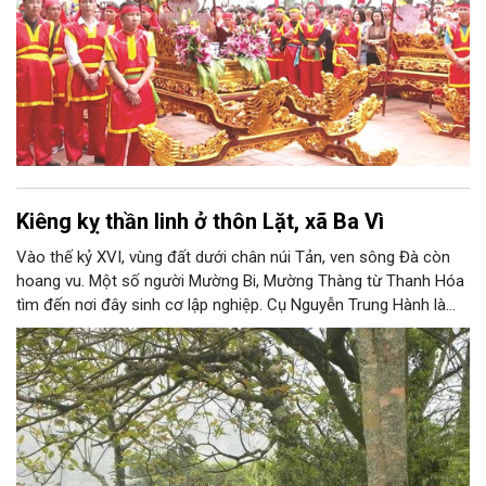
Kiêng kỵ thần linh ở thôn Lặt, xã Ba Vì
Vào thế kỷ XVI, vùng đất dưới chân núi Tản, ven sông Đà còn
hoang vu. Một số người Mường Bi, Mường Thàng từ Thanh Hóa
tìm đến nơi đây sinh cơ lập nghiệp. Cụ Nguyễn Trung Hành là
người đầu tiên đến khai phá vùng đất mới. Ban đầu, người dân
chặt tre nứa trong rừng, rồi chẻ lạt và chở bằng thuyền đi bán
khắp nơi.