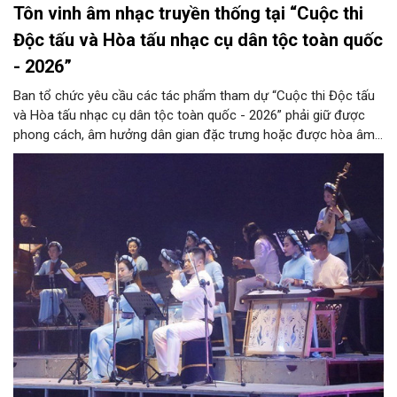
Tôn vinh âm nhạc truyền thống tại “Cuộc thi
Độc tấu và Hòa tấu nhạc cụ dân tộc toàn quốc
- 2026”
Ban tổ chức yêu cầu các tác phẩm tham dự “Cuộc thi Độc tấu
và Hòa tấu nhạc cụ dân tộc toàn quốc - 2026” phải giữ được
phong cách, âm hưởng dân gian đặc trưng hoặc được hòa âm,
phối khí mới trên nền tảng làn điệu âm nhạc truyền thống Việt
Nam, đồng thời phải được trình diễn trực tiếp bằng nhạc cụ dân
tộc.