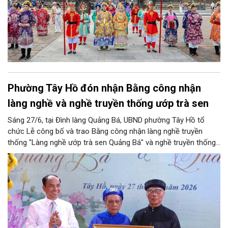
Phường Tây Hồ đón nhận Bằng công nhận
làng nghề và nghề truyền thống ướp trà sen
Sáng 27/6, tại Đình làng Quảng Bá, UBND phường Tây Hồ tổ
chức Lễ công bố và trao Bằng công nhận làng nghề truyền
thống "Làng nghề ướp trà sen Quảng Bá" và nghề truyền thống
"Nghề ướp trà sen Quảng An", gắn với các hoạt động quảng bá
văn hóa, du lịch hồ Tây năm 2026.