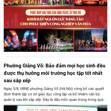
lực cạnh tranh và khẳng định vị thế của một trung tâm sáng tạo
trong kỷ nguyên mới.
Phường Giảng Võ: Bảo đảm mọi học sinh đều
được thụ hưởng môi trường học tập tốt nhất
sau sắp xếp
Ngày 5/8, UBND phường Giảng Võ (Hà Nội) công bố các quyết
định thành lập cơ sở giáo dục công lập và bổ nhiệm cán bộ
quản lý sau khi sắp xếp. Đây là dấu mốc quan trọng trong quá
trình kiện toàn tổ chức bộ máy, thực hiện chủ trương tinh gọn,
nâng cao hiệu lực, hiệu quả quản lý theo các nghị quyết của