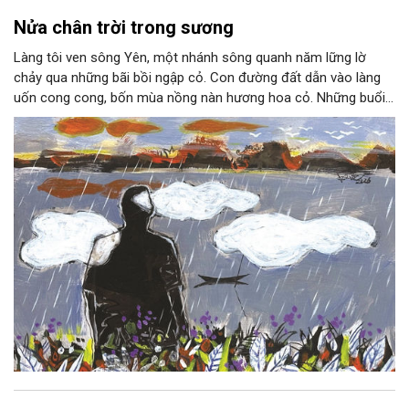
Nửa chân trời trong sương
Làng tôi ven sông Yên, một nhánh sông quanh năm lững lờ
chảy qua những bãi bồi ngập cỏ. Con đường đất dẫn vào làng
uốn cong cong, bốn mùa nồng nàn hương hoa cỏ. Những buổi
hoàng hôn, khi nắng đã dịu xuống phía cuối sông, đám hoa tím
lại thẫm màu như có ai vừa rắc lên một lớp khói.