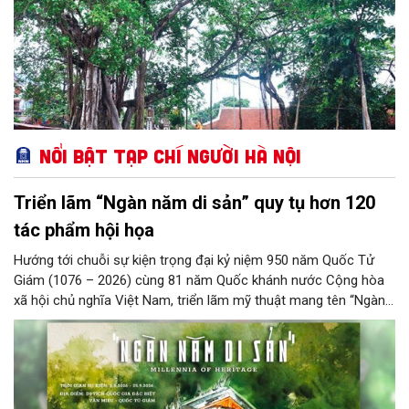
Nổi bật Tạp chí Người Hà Nội
Triển lãm “Ngàn năm di sản” quy tụ hơn 120
tác phẩm hội họa
Hướng tới chuỗi sự kiện trọng đại kỷ niệm 950 năm Quốc Tử
Giám (1076 – 2026) cùng 81 năm Quốc khánh nước Cộng hòa
xã hội chủ nghĩa Việt Nam, triển lãm mỹ thuật mang tên “Ngàn
năm di sản” sẽ chính thức khai mạc vào ngày 8/8 tại Nhà Thái
Học, Di tích Quốc gia đặc biệt Văn Miếu – Quốc Tử Giám. Sự
kiện kéo dài đến ngày 25/9/2026 hứa hẹn trở thành điểm đến
văn hóa đầy sức hút, góp phần làm phong phú đời sống nghệ
thuật của Thủ đô trong mùa thu này.