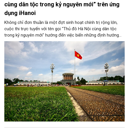
cùng dân tộc trong kỷ nguyên mới” trên ứng
dụng iHanoi
Không chỉ đơn thuần là một đợt sinh hoạt chính trị rộng lớn,
cuộc thi trực tuyến với tên gọi "Thủ đô Hà Nội cùng dân tộc
trong kỷ nguyên mới" hướng đến việc biến những định hướng
chiến lược trong Nghị quyết số 02-NQ/TW của Bộ Chính trị
thành niềm tin, thành nhận thức chung của mỗi người dân.