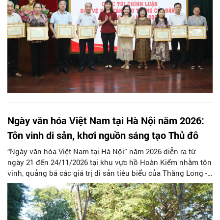
Ngày văn hóa Việt Nam tại Hà Nội năm 2026:
Tôn vinh di sản, khơi nguồn sáng tạo Thủ đô
“Ngày văn hóa Việt Nam tại Hà Nội” năm 2026 diễn ra từ
ngày 21 đến 24/11/2026 tại khu vực hồ Hoàn Kiếm nhằm tôn
vinh, quảng bá các giá trị di sản tiêu biểu của Thăng Long -
Hà Nội. Lễ khai mạc được tổ chức hoành tráng với quy mô
gần 4.000 người tham gia diễu hành hành trình qua 3
chương nghệ thuật đặc sắc. Xuyên suốt bốn ngày hội, công
chúng sẽ được hòa mình vào không gian nghệ thuật đa sắc