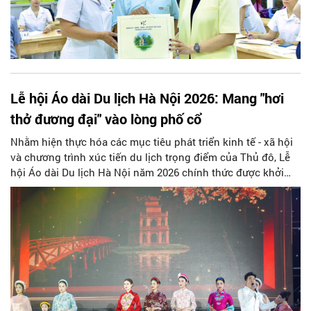
Lễ hội Áo dài Du lịch Hà Nội 2026: Mang "hơi
thở đương đại" vào lòng phố cổ
Nhằm hiện thực hóa các mục tiêu phát triển kinh tế - xã hội
và chương trình xúc tiến du lịch trọng điểm của Thủ đô, Lễ
hội Áo dài Du lịch Hà Nội năm 2026 chính thức được khởi
động. Đây là sự kiện văn hóa - du lịch thường niên quy mô
lớn, mang sứ mệnh tôn vinh, bảo tồn giá trị tà áo dài truyền
thống, đồng thời mở ra những chương mới cho sự phát triển
của du lịch Hà Nội nói riêng và Việt Nam nói chung trong
lòng bạn bè quốc tế.