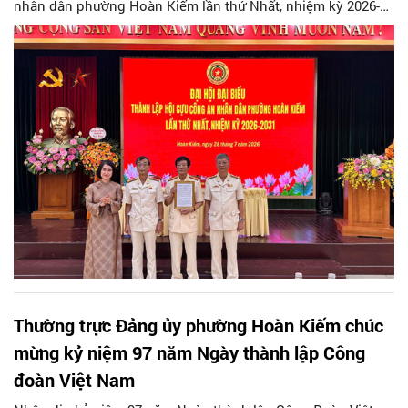
nhân dân phường Hoàn Kiếm lần thứ Nhất, nhiệm kỳ 2026-
2031, đánh dấu bước kiện toàn tổ chức, phát huy vai trò của
lực lượng cựu Công an nhân dân trong tham gia giữ gìn an
ninh trật tự và xây dựng địa phương.
Thường trực Đảng ủy phường Hoàn Kiếm chúc
mừng kỷ niệm 97 năm Ngày thành lập Công
đoàn Việt Nam