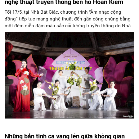
nghệ thuật truyền thống bên hồ Hoàn Kiếm
Tối 17/5, tại Nhà Bát Giác, chương trình “Âm nhạc cộng
đồng” tiếp tục mang nghệ thuật đến gần công chúng bằng
một đêm diễn đậm màu sắc cải lương truyền thống do Nhà
hát Cải lương Hà Nội thực hiện. Không gian bên hồ Hoàn
Kiếm tối cuối tuần trở nên đặc biệt hơn khi những làn điệu
vọng cổ, những câu ca về quê hương, đất nước và hào khí
dân tộc vang lên giữa dòng người náo nhiệt.
Những bản tình ca vang lên giữa không gian