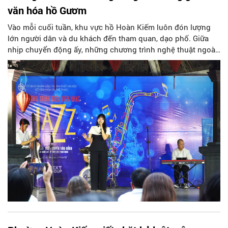
văn hóa hồ Gươm
Vào mỗi cuối tuần, khu vực hồ Hoàn Kiếm luôn đón lượng
lớn người dân và du khách đến tham quan, dạo phố. Giữa
nhịp chuyển động ấy, những chương trình nghệ thuật ngoài
trời đang dần “bồi đắp” thêm diện mạo cho không gian công
cộng của Thủ đô, nơi công chúng không chỉ tham gia các
hoạt động vui chơi, giải trí mà còn có cơ hội tiếp cận nghệ
thuật theo cách gần gũi hơn.