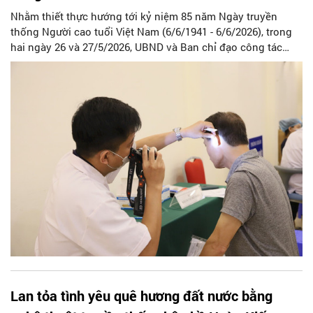
Nhằm thiết thực hướng tới kỷ niệm 85 năm Ngày truyền
thống Người cao tuổi Việt Nam (6/6/1941 - 6/6/2026), trong
hai ngày 26 và 27/5/2026, UBND và Ban chỉ đạo công tác
Dân số và Phát triển phường Hoàn Kiếm đã tổ chức chiến
dịch khám bệnh, tầm soát bệnh lý và tư vấn sức khỏe hoàn
toàn miễn phí dành riêng cho đối tượng người cao tuổi sinh
sống trên địa bàn. Chương trình được thực hiện với sự phối
hợp chặt chẽ và hỗ trợ chuyên môn sâu từ hai đơn vị y tế
tuyến đầu của Thủ đô là Bệnh viện Đa khoa Xanh Pôn và
Bện
Lan tỏa tình yêu quê hương đất nước bằng