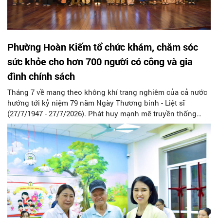
Phường Hoàn Kiếm tổ chức khám, chăm sóc
sức khỏe cho hơn 700 người có công và gia
đình chính sách
Tháng 7 về mang theo không khí trang nghiêm của cả nước
hướng tới kỷ niệm 79 năm Ngày Thương binh - Liệt sĩ
(27/7/1947 - 27/7/2026). Phát huy mạnh mẽ truyền thống
đạo lý "Uống nước nhớ nguồn" và tinh thần "Đền ơn đáp
nghĩa", ngày 09/7, UBND phường Hoàn Kiếm đã chủ trì, phối
hợp cùng các đơn vị y tế tuyến đầu tổ chức chương trình
khám bệnh, tư vấn sức khỏe và tặng quà tri ân quy mô lớn
dành cho các thương bệnh binh, thân nhân liệt sĩ và người
có công với cách mạng trên địa bàn.