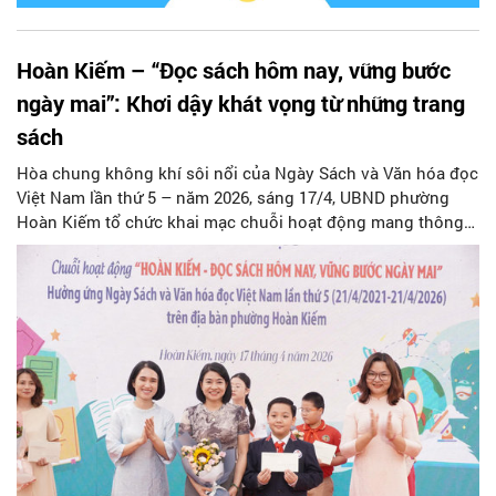
Hoàn Kiếm – “Đọc sách hôm nay, vững bước
ngày mai”: Khơi dậy khát vọng từ những trang
sách
Hòa chung không khí sôi nổi của Ngày Sách và Văn hóa đọc
Việt Nam lần thứ 5 – năm 2026, sáng 17/4, UBND phường
Hoàn Kiếm tổ chức khai mạc chuỗi hoạt động mang thông
điệp ý nghĩa: “Đọc sách hôm nay, vững bước ngày mai”. Sự
kiện không chỉ là ngày hội của những người yêu sách mà
còn là hành trình kết nối tri thức, định hướng tương lai cho
thế hệ trẻ trong kỷ nguyên số.