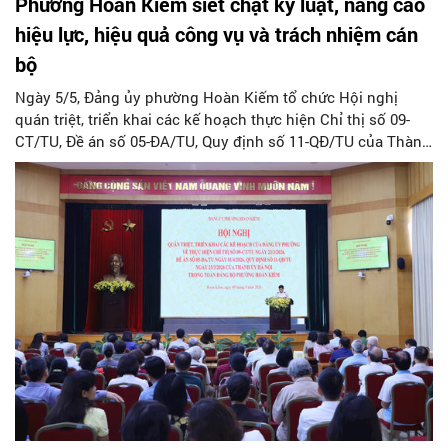
Phường Hoàn Kiếm siết chặt kỷ luật, nâng cao
hiệu lực, hiệu quả công vụ và trách nhiệm cán
bộ
Ngày 5/5, Đảng ủy phường Hoàn Kiếm tổ chức Hội nghị
quán triệt, triển khai các kế hoạch thực hiện Chỉ thị số 09-
CT/TU, Đề án số 05-ĐA/TU, Quy định số 11-QĐ/TU của Thành
ủy Hà Nội trong toàn Đảng bộ phường.