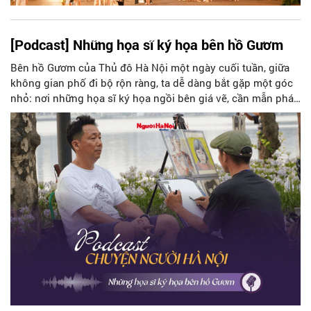
[Podcast] Những họa sĩ ký họa bên hồ Gươm
Bên hồ Gươm của Thủ đô Hà Nội một ngày cuối tuần, giữa
không gian phố đi bộ rộn ràng, ta dễ dàng bắt gặp một góc
nhỏ: nơi những họa sĩ ký họa ngồi bên giá vẽ, cần mẫn phác
họa từng gương mặt, từng khoảnh khắc đời thường. Những
nét vẽ không chỉ hiện lên chân dung của một con người, mà
còn thấp thoáng bóng dáng của một Hà Nội thanh lịch, nơi
nghệ thuật gắn liền với đời sống, nơi con người biết nâng
niu từng khoảnh khắc bình dị.