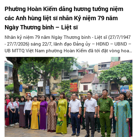
Phường Hoàn Kiếm dâng hương tưởng niệm
các Anh hùng liệt sĩ nhân Kỷ niệm 79 năm
Ngày Thương binh – Liệt sĩ
Nhân kỷ niệm 79 năm Ngày Thương binh - Liệt sĩ (27/7/1947
- 27/7/2026) sáng 22/7, lãnh đạo Đảng ủy – HĐND – UBND –
UB MTTQ Việt Nam phường Hoàn Kiếm đã tới đặt vòng hoa,
dâng hương tưởng niệm các Anh hùng liệt sĩ tại Phù Điêu “
Hà Nội – Mùa đông năm 1946” và các nhà bia tưởng niệm
Liệt sĩ trên địa bàn phường.