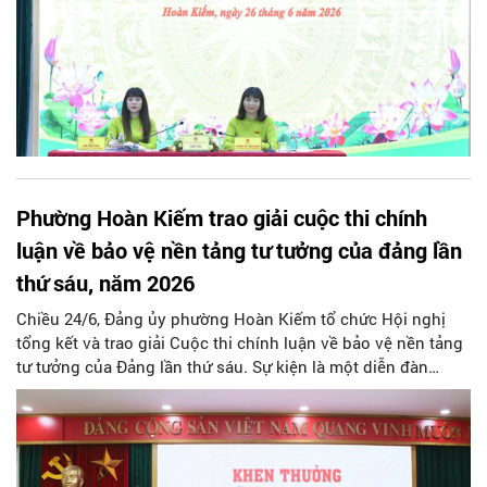
Phường Hoàn Kiếm trao giải cuộc thi chính
luận về bảo vệ nền tảng tư tưởng của đảng lần
thứ sáu, năm 2026
Chiều 24/6, Đảng ủy phường Hoàn Kiếm tổ chức Hội nghị
tổng kết và trao giải Cuộc thi chính luận về bảo vệ nền tảng
tư tưởng của Đảng lần thứ sáu. Sự kiện là một diễn đàn
chính trị sâu rộng, khơi dậy tinh thần trách nhiệm, lòng yêu
nước và ý thức hệ vững vàng của đông đảo cán bộ, đảng
viên cùng các tầng lớp nhân dân đang sinh sống, làm việc
trên địa bàn quận trung tâm thủ đô.