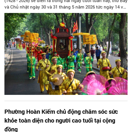
(1428 - 2026) sẽ diễn ra trong hai ngày cuối tuần này, thứ Bảy
và Chủ nhật ngày 30 và 31 tháng 5 năm 2026 tức ngày 14 và
15 tháng Tư năm Bính Ngọ theo âm lịch, tại khu vực Tượng
đài Vua Lê Thái Tổ và đình Nam Hương, số 75 Hàng Trống,
phường Hoàn Kiếm.
Phường Hoàn Kiếm chủ động chăm sóc sức
khỏe toàn diện cho người cao tuổi tại cộng
đồng