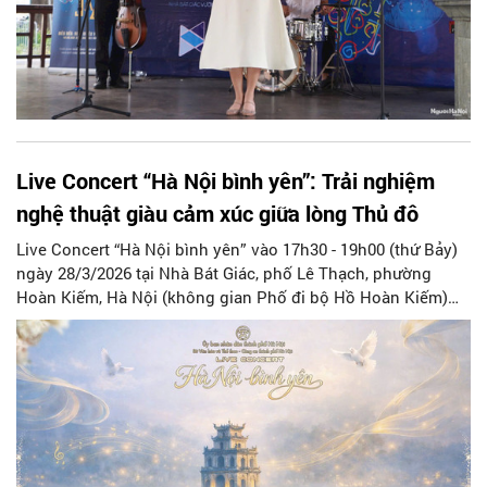
Live Concert “Hà Nội bình yên”: Trải nghiệm
nghệ thuật giàu cảm xúc giữa lòng Thủ đô
Live Concert “Hà Nội bình yên” vào 17h30 - 19h00 (thứ Bảy)
ngày 28/3/2026 tại Nhà Bát Giác, phố Lê Thạch, phường
Hoàn Kiếm, Hà Nội (không gian Phố đi bộ Hồ Hoàn Kiếm)
với sự tham gia của hơn 100 nghệ sĩ, hứa hẹn mang đến một
trải nghiệm nghệ thuật giàu cảm xúc dành cho người dân và
du khách.