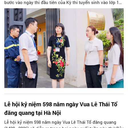
bước vào ngày thi đầu tiên của Kỳ thi tuyển sinh vào lớp 10
trung học phổ thông năm học 2026 - 2027. Ngay từ sáng
sớm, đồng chí Nguyễn Tùng Lâm - Phó Chủ tịch Thường
trực UBND phường, Trưởng Ban Chỉ đạo thi phường Cửa
Nam đã trực tiếp đến các điểm thi trên địa bàn phường để
kiểm tra công tác tổ chức, đồng thời động viên thí sinh và
các lực lượng làm nhiệm vụ.
Lễ hội kỷ niệm 598 năm ngày Vua Lê Thái Tổ
đăng quang tại Hà Nội
Lễ hội kỷ niệm 598 năm ngày Vua Lê Thái Tổ đăng quang