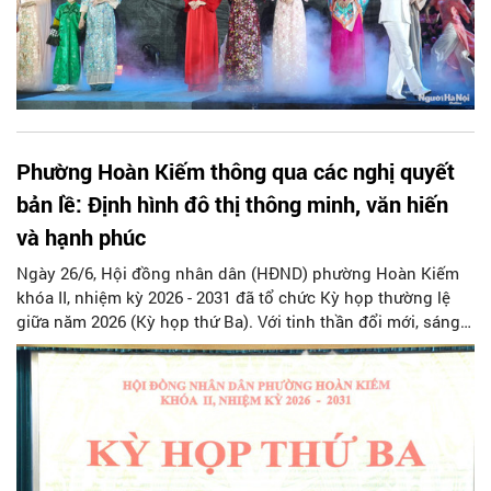
Phường Hoàn Kiếm thông qua các nghị quyết
bản lề: Định hình đô thị thông minh, văn hiến
và hạnh phúc
Ngày 26/6, Hội đồng nhân dân (HĐND) phường Hoàn Kiếm
khóa II, nhiệm kỳ 2026 - 2031 đã tổ chức Kỳ họp thường lệ
giữa năm 2026 (Kỳ họp thứ Ba). Với tinh thần đổi mới, sáng
tạo và tinh thần trách nhiệm cao trước toàn thể cử tri, kỳ họp
đã tập trung thảo luận, quyết nghị nhiều nội dung có ý
nghĩa then chốt, đặt nền móng vững chắc cho hành trình
bứt phá và phát triển bền vững của địa phương trong giai
đoạn 5 năm tới.