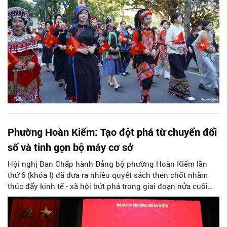
màu tại ba sân khấu phụ và mãn nhãn với màn trình diễn
ánh sáng công nghệ 3D mapping tại Tháp Rùa. Bên cạnh đó,
hệ th
Phường Hoàn Kiếm: Tạo đột phá từ chuyển đổi
số và tinh gọn bộ máy cơ sở
Hội nghị Ban Chấp hành Đảng bộ phường Hoàn Kiếm lần
thứ 6 (khóa I) đã đưa ra nhiều quyết sách then chốt nhằm
thúc đẩy kinh tế - xã hội bứt phá trong giai đoạn nửa cuối
năm 2026, đồng thời chính thức thông qua phương án đổi
mới, tinh gọn toàn bộ hệ thống tổ dân phố trên địa bàn.