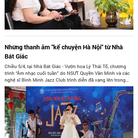
Những thanh âm "kể chuyện Hà Nội" từ Nhà
Bát Giác
Chiều 5/4, tại Nhà Bát Giác - Vườn hoa Lý Thái Tổ, chương
trình “Âm nhạc cuối tuần” do NSƯT Quyền Văn Minh và các
nghệ sĩ Bình Minh Jazz Club trình diễn đã vang lên trong
không gian di sản mở, nơi âm nhạc không chỉ được biểu
diễn mà còn được “sống” cùng công chúng.