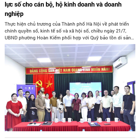
lực số cho cán bộ, hộ kinh doanh và doanh
nghiệp
Thực hiện chủ trương của Thành phố Hà Nội về phát triển
chính quyền số, kinh tế số và xã hội số, chiều ngày 21/7,
UBND phường Hoàn Kiếm phối hợp với Quỹ bảo tồn di sản
văn hóa Việt Nam, Tiktok Việt Nam tổ chức khai giảng khóa
đào tạo Kỹ năng số và Kinh doanh Online dành cho cán bộ,
công chức, viên chức, người lao động và doanh nghiệp, hộ
kinh doanh trên địa bàn.