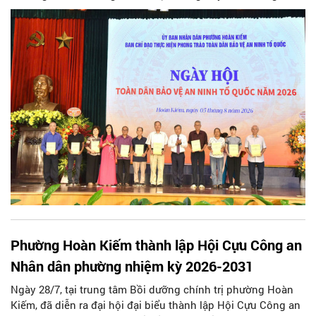
ương Đảng, Phó Bí thư Thành ủy, Chủ tịch UBND thành phố;
Đại tá Nguyễn Tiến Đạt, Ủy viên Ban Thường vụ Đảng ủy,
Phó Giám đốc Công an thành phố Hà Nội, cùng dự có các
đồng chí đại diện lãnh đạo các Sở, ban, ngành thuộc Thành
phố Hà Nội, các phòng nghiệp vụ Công an Thành phố Hà
Nội.
Phường Hoàn Kiếm thành lập Hội Cựu Công an
Nhân dân phường nhiệm kỳ 2026-2031
Ngày 28/7, tại trung tâm Bồi dưỡng chính trị phường Hoàn
Kiếm, đã diễn ra đại hội đại biểu thành lập Hội Cựu Công an