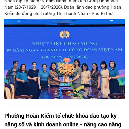
Nhân dịp kỷ niệm 97 năm Ngày thành lập Công Đoàn Việt
Nam (28/7/1929 – 28/7/2026), Đoàn lãnh đạo phường Hoàn
Kiếm do đồng chí Trương Thị Thanh Nhàn - Phó Bí thư
Thường trực Đảng ủy - Chủ tịch HĐND phường làm trưởng
đoàn, tham gia đoàn có đồng chí Trịnh Hoàng Tùng – Phó
Bí thư Đảng uỷ, Chủ tịch UBND phường và các đồng chí đại
diện lãnh đạo các phòng, ban, đơn vị phường Hoàn Kiếm đã
tới thăm, chúc mừng Liên đoàn Lao động Thành phố Hà Nội
và Công đoàn phường Hoàn Kiếm.
Phường Hoàn Kiếm tổ chức khóa đào tạo kỹ
năng số và kinh doanh online - nâng cao năng