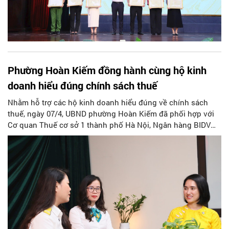
Phường Hoàn Kiếm đồng hành cùng hộ kinh
doanh hiểu đúng chính sách thuế
Nhằm hỗ trợ các hộ kinh doanh hiểu đúng về chính sách
thuế, ngày 07/4, UBND phường Hoàn Kiếm đã phối hợp với
Cơ quan Thuế cơ sở 1 thành phố Hà Nội, Ngân hàng BIDV
chi nhánh Hà Đông, Quỹ Hỗ trợ bảo tồn di sản văn hóa Việt
Nam và TikTok Việt Nam phát sóng trực tiếp phiên
livestream số 2 với chủ đề “Kê khai thông minh - Quản lý
dòng tiền hiệu quả”.