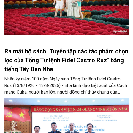
Ra mắt bộ sách "Tuyển tập các tác phẩm chọn
lọc của Tổng Tư lệnh Fidel Castro Ruz" bằng
tiếng Tây Ban Nha
Nhân kỷ niệm 100 năm Ngày sinh Tổng Tư lệnh Fidel Castro
Ruz (13/8/1926 - 13/8/2026) - nhà lãnh đạo kiệt xuất của Cách
mạng Cuba, người bạn lớn, người đồng chí thủy chung của
Đảng, Nhà nước và nhân dân Việt Nam, chiều 5/8, tại Hà Nội,
Nhà xuất bản Chính trị quốc gia Sự thật phối hợp với Ban Tuyên
giáo Trung ương tổ chức Lễ giới thiệu bộ sách “Tuyển tập các
tác phẩm chọn lọc của Tổng Tư lệnh Fidel Castro Ruz” gồm 24
tập bằng tiếng Tây Ban Nha.