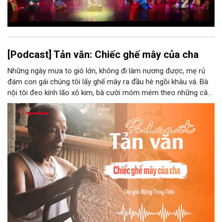
[Podcast] Tản văn: Chiếc ghế mây của cha
Những ngày mưa to gió lớn, không đi làm nương được, mẹ rủ
đám con gái chúng tôi lấy ghế mây ra đầu hè ngồi khâu vá. Bà
nội tôi đeo kính lão xỏ kim, bà cười móm mém theo những câu
chuyện kể tếu táo của đám trẻ chúng tôi. Chiếc ghế mây phát
ra âm thanh kin kít chịu đựng sức nặng cơ thể con người theo
những điệu cười khúc khích.