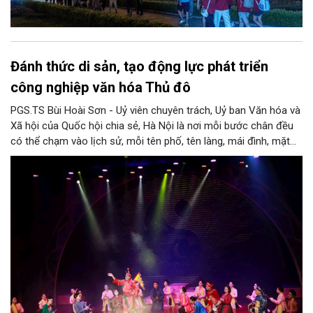
Đánh thức di sản, tạo động lực phát triển
công nghiệp văn hóa Thủ đô
PGS.TS Bùi Hoài Sơn - Uỷ viên chuyên trách, Uỷ ban Văn hóa và
Xã hội của Quốc hội chia sẻ, Hà Nội là nơi mỗi bước chân đều
có thể chạm vào lịch sử, mỗi tên phố, tên làng, mái đình, mặt
hồ, nếp nhà, câu hát, món ăn, làn điệu, nghề thủ công đều có
thể kể một câu chuyện về chiều sâu văn hiến của dân tộc.
Nhưng trong kỷ nguyên mới, câu hỏi đặt ra không chỉ Hà Nội có
bao nhiêu di sản, bao nhiêu văn nghệ sĩ, trí thức, không gian ký
ức, mà là làm thế nào để những giá trị ấy trở thành nguồn lực
phát triển, thành sức mạnh mềm, thành động lực sáng tạo,
thành năng lực cạnh tranh của Thủ đô.