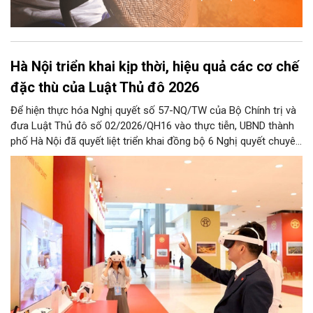
Hà Nội triển khai kịp thời, hiệu quả các cơ chế
đặc thù của Luật Thủ đô 2026
Để hiện thực hóa Nghị quyết số 57-NQ/TW của Bộ Chính trị và
đưa Luật Thủ đô số 02/2026/QH16 vào thực tiễn, UBND thành
phố Hà Nội đã quyết liệt triển khai đồng bộ 6 Nghị quyết chuyên
đề của HĐND Thành phố. Đợt triển khai này đề ra khung chính
sách cùng hệ thống giải pháp toàn diện nhằm cụ thể hóa các
cơ chế đặc thù, tạo động lực bứt phá cho phát triển khoa học,
công nghệ, đổi mới sáng tạo và chuyển đổi số trên địa bàn Thủ
đô.