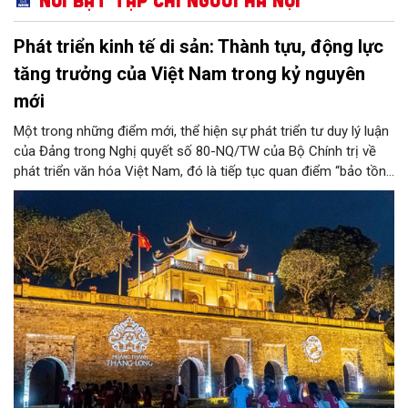
Phát triển kinh tế di sản: Thành tựu, động lực
tăng trưởng của Việt Nam trong kỷ nguyên
mới
Một trong những điểm mới, thể hiện sự phát triển tư duy lý luận
của Đảng trong Nghị quyết số 80-NQ/TW của Bộ Chính trị về
phát triển văn hóa Việt Nam, đó là tiếp tục quan điểm “bảo tồn
và phát huy giá trị di sản văn hóa gắn kết với phát triển kinh tế -
xã hội và du lịch”; đồng thời, nâng lên một tầm cao mới: “phát
triển kinh tế di sản”.