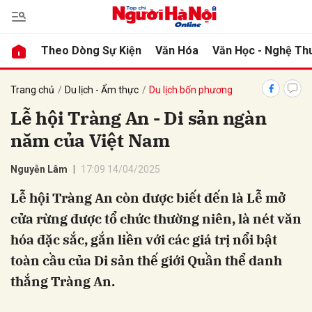
Theo Dòng Sự Kiện
Văn Hóa
Văn Học - Nghệ Th
bình luận
Trang chủ
Du lịch - Ẩm thực
Du lịch bốn phương
Lễ hội Tràng An - Di sản ngàn
năm của Việt Nam
Nguyễn Lâm
17:09 14/04/2025
Lễ hội Tràng An còn được biết đến là Lễ mở
cửa rừng được tổ chức thường niên, là nét văn
Hủy
G
hóa đặc sắc, gắn liền với các giá trị nổi bật
toàn cầu của Di sản thế giới Quần thể danh
thắng Tràng An.