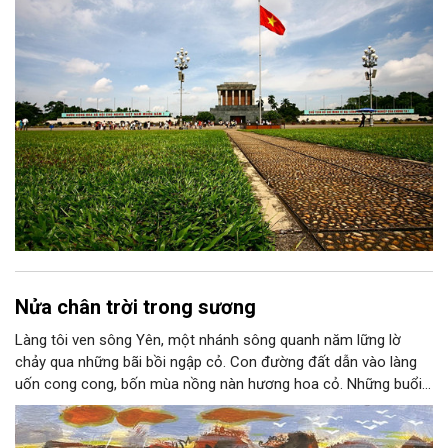
Nửa chân trời trong sương
Làng tôi ven sông Yên, một nhánh sông quanh năm lững lờ
chảy qua những bãi bồi ngập cỏ. Con đường đất dẫn vào làng
uốn cong cong, bốn mùa nồng nàn hương hoa cỏ. Những buổi
hoàng hôn, khi nắng đã dịu xuống phía cuối sông, đám hoa tím
lại thẫm màu như có ai vừa rắc lên một lớp khói.