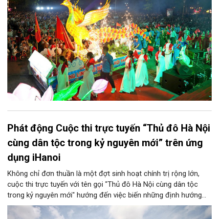
Phát động Cuộc thi trực tuyến “Thủ đô Hà Nội
cùng dân tộc trong kỷ nguyên mới” trên ứng
dụng iHanoi
Không chỉ đơn thuần là một đợt sinh hoạt chính trị rộng lớn,
cuộc thi trực tuyến với tên gọi "Thủ đô Hà Nội cùng dân tộc
trong kỷ nguyên mới" hướng đến việc biến những định hướng
chiến lược trong Nghị quyết số 02-NQ/TW của Bộ Chính trị
thành niềm tin, thành nhận thức chung của mỗi người dân.