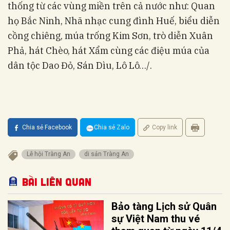
thống từ các vùng miền trên cả nước như: Quan
họ Bắc Ninh, Nhã nhạc cung đình Huế, biểu diễn
cồng chiêng, múa trống Kim Sơn, trò diễn Xuân
Phả, hát Chèo, hát Xẩm cùng các điệu múa của
dân tộc Dao Đỏ, Sán Dìu, Lô Lô…/.
Chia sẻ Facebook
Chia sẻ Zalo
Copy link
Lễ hội Tràng An
di sản Tràng An
Bài liên quan
Bảo tàng Lịch sử Quân
sự Việt Nam thu vé