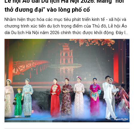
Lễ hội Áo dài Du lịch Hà Nội 2026: Mang "hơi
thở đương đại" vào lòng phố cổ
Nhằm hiện thực hóa các mục tiêu phát triển kinh tế - xã hội và
chương trình xúc tiến du lịch trọng điểm của Thủ đô, Lễ hội Áo
dài Du lịch Hà Nội năm 2026 chính thức được khởi động. Đây là
sự kiện văn hóa - du lịch thường niên quy mô lớn, mang sứ
mệnh tôn vinh, bảo tồn giá trị tà áo dài truyền thống, đồng thời
mở ra những chương mới cho sự phát triển của du lịch Hà Nội
nói riêng và Việt Nam nói chung trong lòng bạn bè quốc tế.