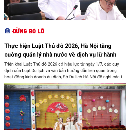
Đừng bỏ lỡ
Thực hiện Luật Thủ đô 2026, Hà Nội tăng
cường quản lý nhà nước về dịch vụ lữ hành
Triển khai Luật Thủ đô 2026 có hiệu lực từ ngày 1/7, các quy
định của Luật Du lịch và văn bản hướng dẫn liên quan trong
hoạt động kinh doanh du dịch; Sở Du lịch Hà Nội đề nghị các tổ
chức, đơn vị, doanh nghiệp kinh doanh dịch vụ lữ hành trên địa
bàn thành phố thực hiện một số nội dung quan trọng. Qua đó
góp phần thực hiện thắng lợi các mục tiêu phát triển du lịch Hà
Nội năm 2026 và giai đoạn tiếp theo.