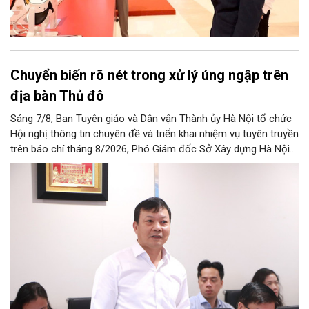
Chuyển biến rõ nét trong xử lý úng ngập trên
địa bàn Thủ đô
Sáng 7/8, Ban Tuyên giáo và Dân vận Thành ủy Hà Nội tổ chức
Hội nghị thông tin chuyên đề và triển khai nhiệm vụ tuyên truyền
trên báo chí tháng 8/2026, Phó Giám đốc Sở Xây dựng Hà Nội
Trương Hải Long đã thông tin về việc tổ chức triển khai thực
hiện các giải pháp về xử lý úng ngập trên địa bàn thành phố.