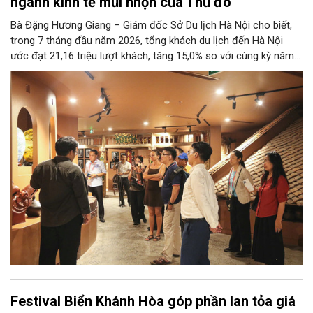
ngành kinh tế mũi nhọn của Thủ đô
Bà Đặng Hương Giang – Giám đốc Sở Du lịch Hà Nội cho biết,
trong 7 tháng đầu năm 2026, tổng khách du lịch đến Hà Nội
ước đạt 21,16 triệu lượt khách, tăng 15,0% so với cùng kỳ năm
2025. Tổng thu từ khách du lịch ước đạt 86,47 nghìn tỷ đồng,
tăng 17,9% so với cùng kỳ năm trước.
Festival Biển Khánh Hòa góp phần lan tỏa giá