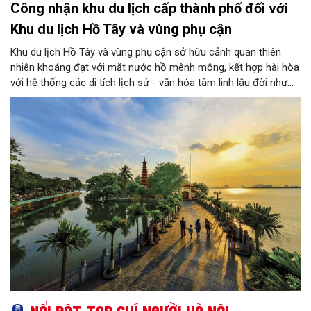
Công nhận khu du lịch cấp thành phố đối với
Khu du lịch Hồ Tây và vùng phụ cận
Khu du lịch Hồ Tây và vùng phụ cận sở hữu cảnh quan thiên
nhiên khoáng đạt với mặt nước hồ mênh mông, kết hợp hài hòa
với hệ thống các di tích lịch sử - văn hóa tâm linh lâu đời như
chùa Trấn Quốc, phủ Tây Hồ và các làng nghề truyền thống đặc
sắc...
Nổi bật Tạp chí Người Hà Nội