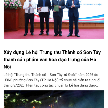
Xây dựng Lễ hội Trung thu Thành cổ Sơn Tây
thành sản phẩm văn hóa đặc trưng của Hà
Nội
Lễ hội “Trung thu Thành cổ - Sơn Tây xứ Đoài” năm 2026 do
UBND phường Sơn Tây (TP Hà Nội) tổ chức sẽ diễn ra từ cuối
tháng 8/2026. Hiện tại, công tác chuẩn bị Lễ hội đang được
chính quyền phường Sơn Tây cùng các phòng, ban, ngành, đơn
vị và 25 tổ dân phố khẩn trương triển khai, tạo khí thế sôi nổi,
sẵn sàng mang đến cho Nhân dân và du khách một mùa Trung
thu quy mô, đặc sắc và giàu bản sắc văn hóa xứ Đoài.