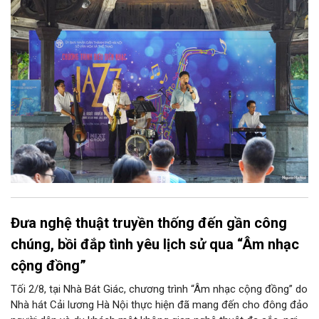
diễn của NSƯT Quyền Văn Minh và các nghệ sĩ Bình Minh Jazz
Club, mở ra một không gian âm nhạc giàu cảm xúc ngay giữa
trung tâm Thủ đô.
Đưa nghệ thuật truyền thống đến gần công
chúng, bồi đắp tình yêu lịch sử qua “Âm nhạc
cộng đồng”
Tối 2/8, tại Nhà Bát Giác, chương trình “Âm nhạc cộng đồng” do
Nhà hát Cải lương Hà Nội thực hiện đã mang đến cho đông đảo