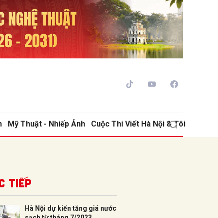
h
Mỹ Thuật - Nhiếp Ảnh
Cuộc Thi Viết Hà Nội & Tôi
ửi
c tiếp
Hà Nội dự kiến tăng giá nước
sạch từ tháng 7/2023