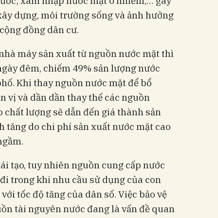
nước; xâm nhập nước mặt ô nhiễm,… gây
 xây dựng, môi trường sống và ảnh hưởng
 cộng đồng dân cư.
 nhà máy sản xuất từ nguồn nước mặt thì
/ngày đêm, chiếm 49% sản lượng nước
hố. Khi thay nguồn nước mặt để bổ
n vị và dần dần thay thế các nguồn
chất lượng sẽ dẫn đến giá thành sản
h tăng do chi phí sản xuất nước mặt cao
 ngầm.
ái tạo, tuy nhiên nguồn cung cấp nước
đi trong khi nhu cầu sử dụng của con
với tốc độ tăng của dân số. Việc bảo vệ
uồn tài nguyên nước đang là vấn đề quan