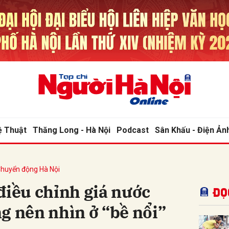
bình luận
ệ Thuật
Thăng Long - Hà Nội
Podcast
Sân Khấu - Điện Ản
huyển động Hà Nội
Hủy
G
điều chỉnh giá nước
Đọ
g nên nhìn ở “bề nổi”