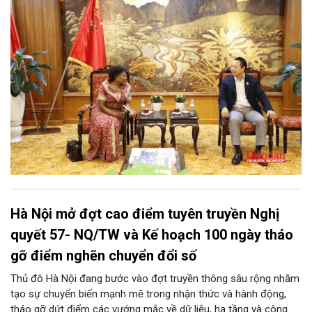
vọng về những kết nối đầu tư và thương mại thực chất giữa Việt
Nam và Uganda.
Hà Nội mở đợt cao điểm tuyên truyền Nghị
quyết 57- NQ/TW và Kế hoạch 100 ngày tháo
gỡ điểm nghẽn chuyển đổi số
Thủ đô Hà Nội đang bước vào đợt truyền thông sâu rộng nhằm
tạo sự chuyển biến mạnh mẽ trong nhận thức và hành động,
tháo gỡ dứt điểm các vướng mắc về dữ liệu, hạ tầng và công