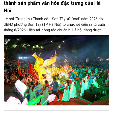
thành sản phẩm văn hóa đặc trưng của Hà
Nội
Lễ hội “Trung thu Thành cổ - Sơn Tây xứ Đoài” năm 2026 do
UBND phường Sơn Tây (TP Hà Nội) tổ chức sẽ diễn ra từ cuối
tháng 8/2026. Hiện tại, công tác chuẩn bị Lễ hội đang được
chính quyền phường Sơn Tây cùng các phòng, ban, ngành, đơn
vị và 25 tổ dân phố khẩn trương triển khai, tạo khí thế sôi nổi,
sẵn sàng mang đến cho Nhân dân và du khách một mùa Trung
thu quy mô, đặc sắc và giàu bản sắc văn hóa xứ Đoài.