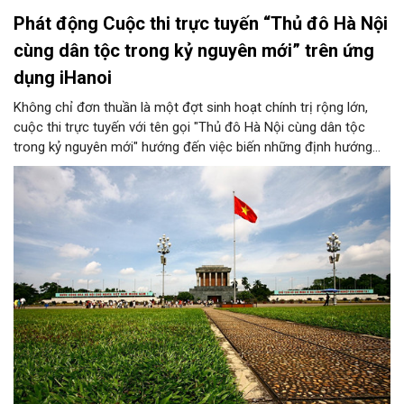
Phát động Cuộc thi trực tuyến “Thủ đô Hà Nội
cùng dân tộc trong kỷ nguyên mới” trên ứng
dụng iHanoi
Không chỉ đơn thuần là một đợt sinh hoạt chính trị rộng lớn,
cuộc thi trực tuyến với tên gọi "Thủ đô Hà Nội cùng dân tộc
trong kỷ nguyên mới" hướng đến việc biến những định hướng
chiến lược trong Nghị quyết số 02-NQ/TW của Bộ Chính trị
thành niềm tin, thành nhận thức chung của mỗi người dân.