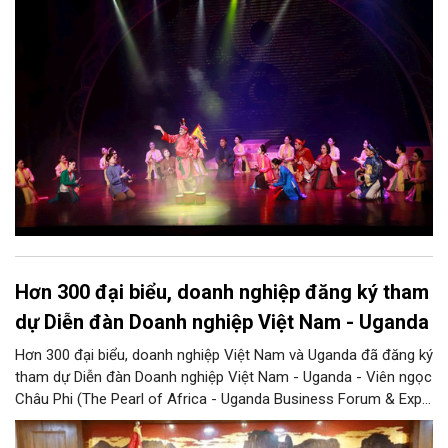
Nhưng trong kỷ nguyên mới, câu hỏi đặt ra không chỉ Hà Nội có
bao nhiêu di sản, bao nhiêu văn nghệ sĩ, trí thức, không gian ký
ức, mà là làm thế nào để những giá trị ấy trở thành nguồn lực
phát triển, thành sức mạnh mềm, thành động lực sáng tạo,
thành năng lực cạnh tranh của Thủ đô.
Hơn 300 đại biểu, doanh nghiệp đăng ký tham
dự Diễn đàn Doanh nghiệp Việt Nam - Uganda
Hơn 300 đại biểu, doanh nghiệp Việt Nam và Uganda đã đăng ký
tham dự Diễn đàn Doanh nghiệp Việt Nam - Uganda - Viên ngọc
Châu Phi (The Pearl of Africa - Uganda Business Forum & Expo
Vietnam Chapter), cho thấy sức hút ngày càng lớn của sự kiện
đối với cộng đồng doanh nghiệp hai nước, đồng thời mở ra kỳ