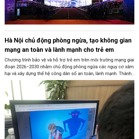
Hà Nội chủ động phòng ngừa, tạo không gian
mạng an toàn và lành mạnh cho trẻ em
Chương trình bảo vệ và hỗ trợ trẻ em trên môi trường mạng giai
đoạn 2026–2030 nhằm chủ động phòng ngừa các nguy cơ xâm
hại và xây dựng thế hệ công dân số an toàn, lành mạnh. Thành
phố đề ra các chỉ tiêu lớn như phổ cập giải pháp an ninh mạng
tại các trường học, ngăn chặn thông tin độc hại từ đường
truyền Internet và hỗ trợ 100% trẻ em bị xâm hại. 11 nhóm
nhiệm vụ trọng tâm được giao cho các sở, ngành thực hiện
đồng bộ, từ hoàn thiện pháp lý, phát triển công nghệ AI, hạ tầng
IPv6 đến truyền thông và hỗ trợ sức khỏe tâm thần. Bên cạnh
đó, chương trình siết chặt trách nhiệm của doanh nghiệp công
nghệ, viễn thông và đơn vị cung cấp trò chơi điện tử trong việc
gỡ bỏ nội dung độc hại và bảo vệ thông tin riêng tư của trẻ.