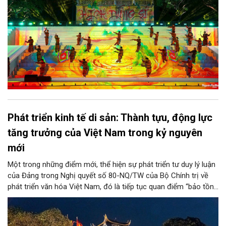
Phát triển kinh tế di sản: Thành tựu, động lực
tăng trưởng của Việt Nam trong kỷ nguyên
mới
Một trong những điểm mới, thể hiện sự phát triển tư duy lý luận
của Đảng trong Nghị quyết số 80-NQ/TW của Bộ Chính trị về
phát triển văn hóa Việt Nam, đó là tiếp tục quan điểm “bảo tồn
và phát huy giá trị di sản văn hóa gắn kết với phát triển kinh tế -
xã hội và du lịch”; đồng thời, nâng lên một tầm cao mới: “phát
triển kinh tế di sản”.