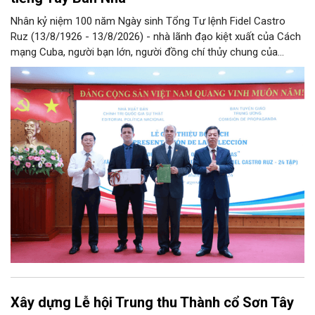
Nhân kỷ niệm 100 năm Ngày sinh Tổng Tư lệnh Fidel Castro
Ruz (13/8/1926 - 13/8/2026) - nhà lãnh đạo kiệt xuất của Cách
mạng Cuba, người bạn lớn, người đồng chí thủy chung của
Đảng, Nhà nước và nhân dân Việt Nam, chiều 5/8, tại Hà Nội,
Nhà xuất bản Chính trị quốc gia Sự thật phối hợp với Ban Tuyên
giáo Trung ương tổ chức Lễ giới thiệu bộ sách “Tuyển tập các
tác phẩm chọn lọc của Tổng Tư lệnh Fidel Castro Ruz” gồm 24
tập bằng tiếng Tây Ban Nha.
Xây dựng Lễ hội Trung thu Thành cổ Sơn Tây