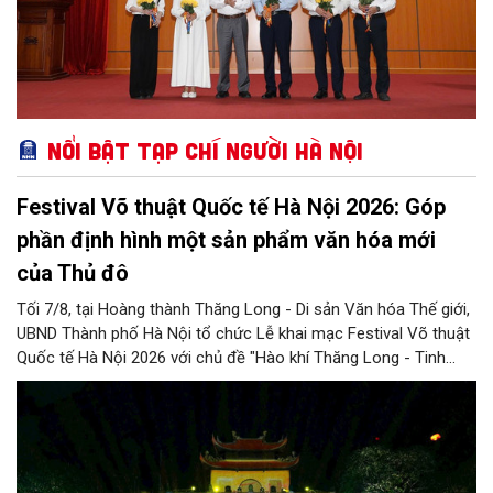
Nổi bật Tạp chí Người Hà Nội
Festival Võ thuật Quốc tế Hà Nội 2026: Góp
phần định hình một sản phẩm văn hóa mới
của Thủ đô
Tối 7/8, tại Hoàng thành Thăng Long - Di sản Văn hóa Thế giới,
UBND Thành phố Hà Nội tổ chức Lễ khai mạc Festival Võ thuật
Quốc tế Hà Nội 2026 với chủ đề "Hào khí Thăng Long - Tinh
hoa võ Việt". Lần đầu tiên được tổ chức, Festival đánh dấu
bước đi mới của Thủ đô trong việc xây dựng một sự kiện văn
hóa - thể thao mang tầm quốc tế, góp phần tôn vinh truyền
thống thượng võ dân tộc, quảng bá hình ảnh Hà Nội và thúc đẩy
giao lưu văn hóa, thể thao với bạn bè thế giới.