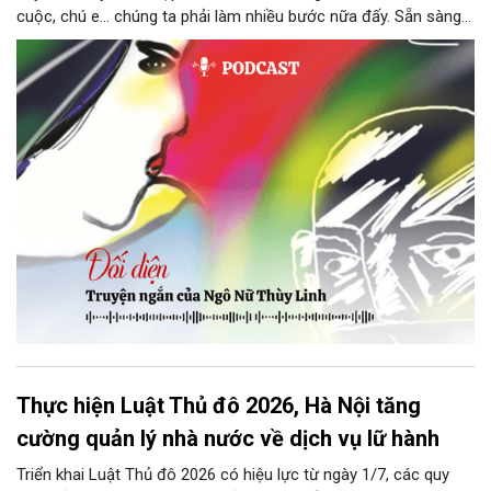
cuộc, chú e… chúng ta phải làm nhiều bước nữa đấy. Sẵn sàng
thì tiếp tục nhé! Chú Minh cầm tập bài viết đưa lại cho Thy. Cô
ngại ngùng đỡ lấy. Đây là lần thứ ba, loạt bài phóng sự của mình
bị Tổng biên tập kêu lên để trả lại...
Thực hiện Luật Thủ đô 2026, Hà Nội tăng
cường quản lý nhà nước về dịch vụ lữ hành
Triển khai Luật Thủ đô 2026 có hiệu lực từ ngày 1/7, các quy