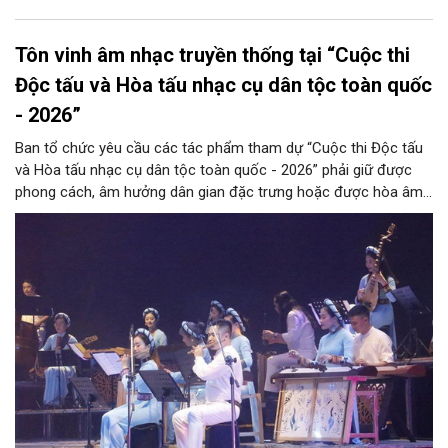
Tôn vinh âm nhạc truyền thống tại “Cuộc thi
Độc tấu và Hòa tấu nhạc cụ dân tộc toàn quốc
- 2026”
Ban tổ chức yêu cầu các tác phẩm tham dự “Cuộc thi Độc tấu
và Hòa tấu nhạc cụ dân tộc toàn quốc - 2026” phải giữ được
phong cách, âm hưởng dân gian đặc trưng hoặc được hòa âm,
phối khí mới trên nền tảng làn điệu âm nhạc truyền thống Việt
Nam, đồng thời phải được trình diễn trực tiếp bằng nhạc cụ dân
tộc.