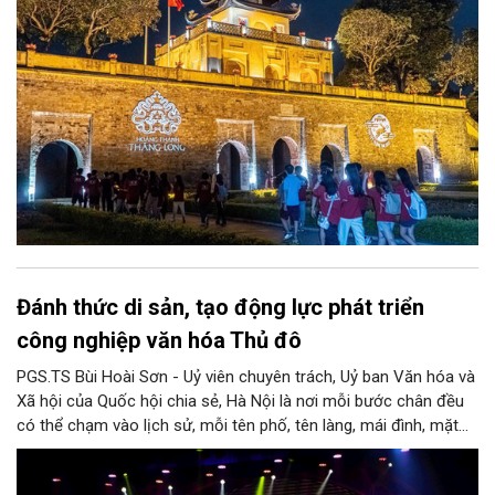
Đánh thức di sản, tạo động lực phát triển
công nghiệp văn hóa Thủ đô
PGS.TS Bùi Hoài Sơn - Uỷ viên chuyên trách, Uỷ ban Văn hóa và
Xã hội của Quốc hội chia sẻ, Hà Nội là nơi mỗi bước chân đều
có thể chạm vào lịch sử, mỗi tên phố, tên làng, mái đình, mặt
hồ, nếp nhà, câu hát, món ăn, làn điệu, nghề thủ công đều có
thể kể một câu chuyện về chiều sâu văn hiến của dân tộc.