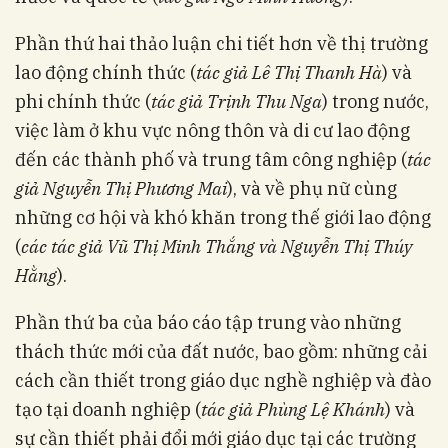
Phần thứ hai thảo luận chi tiết hơn về thị trường
lao động chính thức (
tác giả Lê Thị Thanh Hà
) và
phi chính thức (
tác giả Trịnh Thu Nga
) trong nước,
việc làm ở khu vực nông thôn và di cư lao động
đến các thành phố và trung tâm công nghiệp (
tác
giả Nguyễn Thị Phương Mai
), và về phụ nữ cùng
những cơ hội và khó khăn trong thế giới lao động
(
các tác giả Vũ Thị Minh Thắng và Nguyễn Thị Thúy
Hằng
).
Phần thứ ba của báo cáo tập trung vào những
thách thức mới của đất nước, bao gồm: những cải
cách cần thiết trong giáo dục nghề nghiệp và đào
tạo tại doanh nghiệp (
tác giả Phùng Lệ Khánh
) và
sự cần thiết phải đổi mới giáo dục tại các trường