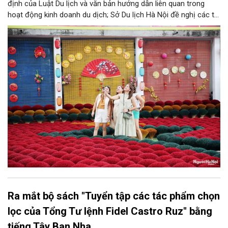
định của Luật Du lịch và văn bản hướng dẫn liên quan trong
hoạt động kinh doanh du dịch; Sở Du lịch Hà Nội đề nghị các tổ
chức, đơn vị, doanh nghiệp kinh doanh dịch vụ lữ hành trên địa
bàn thành phố thực hiện một số nội dung quan trọng. Qua đó
góp phần thực hiện thắng lợi các mục tiêu phát triển du lịch Hà
Nội năm 2026 và giai đoạn tiếp theo.
Ra mắt bộ sách "Tuyển tập các tác phẩm chọn
lọc của Tổng Tư lệnh Fidel Castro Ruz" bằng
tiếng Tây Ban Nha