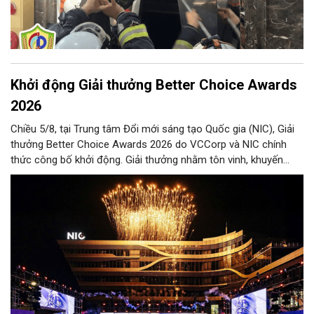
Khởi động Giải thưởng Better Choice Awards
2026
Chiều 5/8, tại Trung tâm Đổi mới sáng tạo Quốc gia (NIC), Giải
thưởng Better Choice Awards 2026 do VCCorp và NIC chính
thức công bố khởi động. Giải thưởng nhằm tôn vinh, khuyến
khích, cổ vũ những giá trị đổi mới, sáng tạo, áp dụng trong đời
sống thực, phục vụ người tiêu dùng.