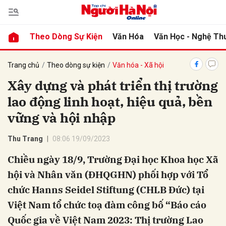
Theo Dòng Sự Kiện
Văn Hóa
Văn Học - Nghệ Th
bình luận
Trang chủ
Theo dòng sự kiện
Văn hóa - Xã hội
Xây dựng và phát triển thị trường
lao động linh hoạt, hiệu quả, bền
vững và hội nhập
Thu Trang
08:06 19/09/2023
Chiều ngày 18/9, Trường Đại học Khoa học Xã
Hủy
G
hội và Nhân văn (ĐHQGHN) phối hợp với Tổ
chức Hanns Seidel Stiftung (CHLB Đức) tại
Việt Nam tổ chức toạ đàm công bố “Báo cáo
Quốc gia về Việt Nam 2023: Thị trường Lao