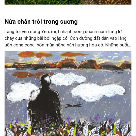
Nửa chân trời trong sương
Làng tôi ven sông Yên, một nhánh sông quanh năm lững lờ
chảy qua những bãi bồi ngập cỏ. Con đường đất dẫn vào làng
uốn cong cong, bốn mùa nồng nàn hương hoa cỏ. Những buổi
hoàng hôn, khi nắng đã dịu xuống phía cuối sông, đám hoa tím
lại thẫm màu như có ai vừa rắc lên một lớp khói.