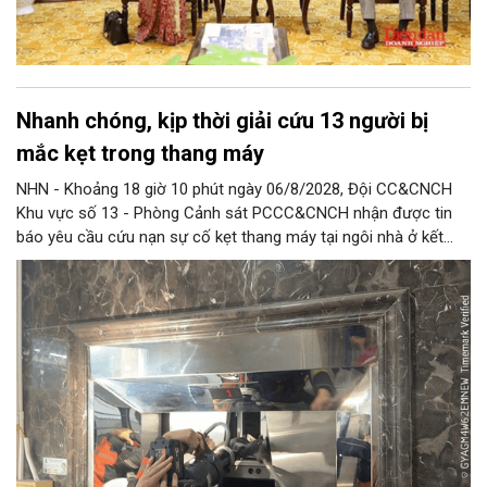
Nhanh chóng, kịp thời giải cứu 13 người bị
mắc kẹt trong thang máy
NHN - Khoảng 18 giờ 10 phút ngày 06/8/2028, Đội CC&CNCH
Khu vực số 13 - Phòng Cảnh sát PCCC&CNCH nhận được tin
báo yêu cầu cứu nạn sự cố kẹt thang máy tại ngôi nhà ở kết
hợp kinh doanh tại địa chỉ số 1C Định Công Thượng, phường
Định Công khiến 13 người (trong đó có 8 cháu nhỏ) bị mắc kẹt.