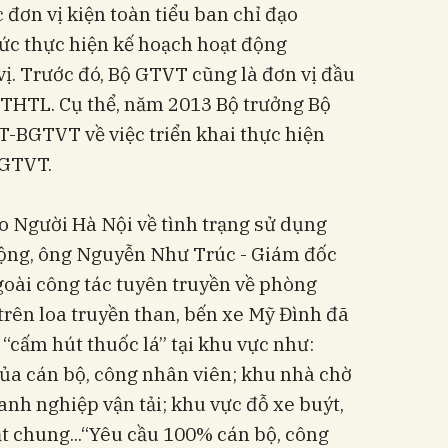
 đơn vị kiện toàn tiểu ban chỉ đạo
ức thực hiện kế hoạch hoạt động
ị. Trước đó, Bộ GTVT cũng là đơn vị đầu
CTHTL. Cụ thể, năm 2013 Bộ trưởng Bộ
T-BGTVT về việc triển khai thực hiện
 GTVT.
o Người Hà Nội về tình trạng sử dụng
 cộng, ông Nguyễn Như Trúc - Giám đốc
goài công tác tuyên truyền về phòng
 trên loa truyền than, bến xe Mỹ Đình đã
 “cấm hút thuốc lá” tại khu vực như:
ủa cán bộ, công nhân viên; khu nhà chờ
anh nghiệp vận tải; khu vực đỗ xe buýt,
t chung...“Yêu cầu 100% cán bộ, công