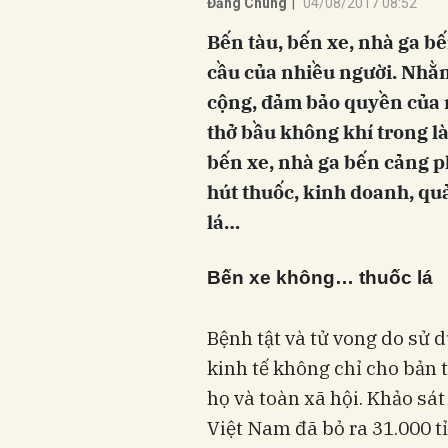
Đăng Chung
|
04/08/2017 08:52
Bến tàu, bến xe, nhà ga b
cầu của nhiều người. Nhằ
cộng, đảm bảo quyền của 
thở bầu không khí trong là
bến xe, nhà ga bến cảng p
hút thuốc, kinh doanh, qu
lá…
Bến xe không…
thuốc lá
Bệnh tật và tử vong do sử 
kinh tế không chỉ cho bản 
họ và toàn xã hội. Khảo sá
Việt Nam đã bỏ ra 31.000 t