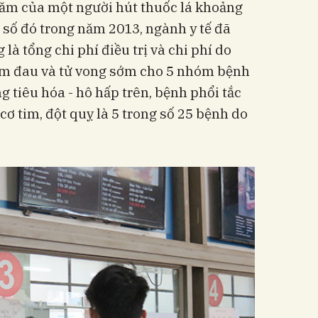
năm của một người hút thuốc lá khoảng
n số đó trong năm 2013, ngành y tế đã
là tổng chi phí điều trị và chi phí do
ốm đau và tử vong sớm cho 5 nhóm bệnh
g tiêu hóa - hô hấp trên, bệnh phổi tắc
ơ tim, đột quỵ là 5 trong số 25 bệnh do