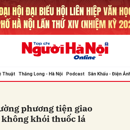
bình luận
ệ Thuật
Thăng Long - Hà Nội
Podcast
Sân Khấu - Điện Ản
Hủy
G
ường phương tiện giao
 không khói thuốc lá