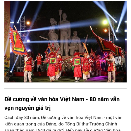
văn hóa mới là dân tộc, khoa học, đại chúng. Trong dòng
chảy đó, văn học, nghệ thuật Thủ đô cũng có những bước đi
đầy tự hào, gặt hái được nhiều thành quả.
Đề cương về văn hóa Việt Nam - 80 năm vẫn
vẹn nguyên giá trị
Cách đây 80 năm, Đề cương về văn hóa Việt Nam - một văn
kiện quan trọng của Đảng, do Tổng Bí thư Trường Chinh
soạn thảo năm 1943 đã ra đời. Đến nay Đề cương Văn hóa