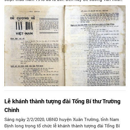
vẫn còn để lại nguyên giá trị, được toàn Đảng, toàn dân kế
thừa, phát huy, tất cả vì mục tiêu xây dựng nền văn hóa của
nhân dân và vì nhân dân.
Lễ khánh thành tượng đài Tổng Bí thư Trường
Chinh
Sáng ngày 2/2/2020, UBND huyện Xuân Trường, tỉnh Nam
Định long trọng tổ chức lễ khánh thành tượng đài Tổng Bí