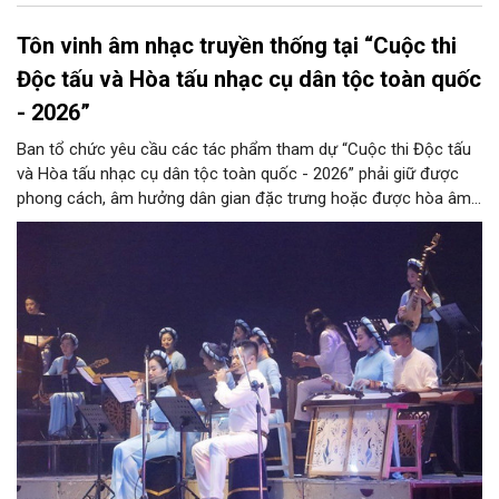
Tôn vinh âm nhạc truyền thống tại “Cuộc thi
Độc tấu và Hòa tấu nhạc cụ dân tộc toàn quốc
- 2026”
Ban tổ chức yêu cầu các tác phẩm tham dự “Cuộc thi Độc tấu
và Hòa tấu nhạc cụ dân tộc toàn quốc - 2026” phải giữ được
phong cách, âm hưởng dân gian đặc trưng hoặc được hòa âm,
phối khí mới trên nền tảng làn điệu âm nhạc truyền thống Việt
Nam, đồng thời phải được trình diễn trực tiếp bằng nhạc cụ dân
tộc.