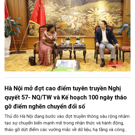
vọng về những kết nối đầu tư và thương mại thực chất giữa Việt
Nam và Uganda.
Hà Nội mở đợt cao điểm tuyên truyền Nghị
quyết 57- NQ/TW và Kế hoạch 100 ngày tháo
gỡ điểm nghẽn chuyển đổi số
Thủ đô Hà Nội đang bước vào đợt truyền thông sâu rộng nhằm
tạo sự chuyển biến mạnh mẽ trong nhận thức và hành động,
tháo gỡ dứt điểm các vướng mắc về dữ liệu, hạ tầng và công