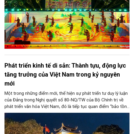
Phát triển kinh tế di sản: Thành tựu, động lực
tăng trưởng của Việt Nam trong kỷ nguyên
mới
Một trong những điểm mới, thể hiện sự phát triển tư duy lý luận
của Đảng trong Nghị quyết số 80-NQ/TW của Bộ Chính trị về
phát triển văn hóa Việt Nam, đó là tiếp tục quan điểm “bảo tồn
và phát huy giá trị di sản văn hóa gắn kết với phát triển kinh tế -
xã hội và du lịch”; đồng thời, nâng lên một tầm cao mới: “phát
triển kinh tế di sản”.