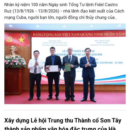
Nhân kỷ niệm 100 năm Ngày sinh Tổng Tư lệnh Fidel Castro
Ruz (13/8/1926 - 13/8/2026) - nhà lãnh đạo kiệt xuất của Cách
mạng Cuba, người bạn lớn, người đồng chí thủy chung của
Đảng, Nhà nước và nhân dân Việt Nam, chiều 5/8, tại Hà Nội,
Nhà xuất bản Chính trị quốc gia Sự thật phối hợp với Ban Tuyên
giáo Trung ương tổ chức Lễ giới thiệu bộ sách “Tuyển tập các
tác phẩm chọn lọc của Tổng Tư lệnh Fidel Castro Ruz” gồm 24
tập bằng tiếng Tây Ban Nha.
Xây dựng Lễ hội Trung thu Thành cổ Sơn Tây
thành sản phẩm văn hóa đặc trưng của Hà