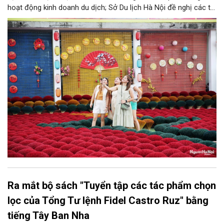
hoạt động kinh doanh du dịch; Sở Du lịch Hà Nội đề nghị các tổ
chức, đơn vị, doanh nghiệp kinh doanh dịch vụ lữ hành trên địa
bàn thành phố thực hiện một số nội dung quan trọng. Qua đó
góp phần thực hiện thắng lợi các mục tiêu phát triển du lịch Hà
Nội năm 2026 và giai đoạn tiếp theo.
Ra mắt bộ sách "Tuyển tập các tác phẩm chọn
lọc của Tổng Tư lệnh Fidel Castro Ruz" bằng
tiếng Tây Ban Nha