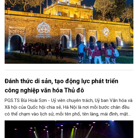
Đánh thức di sản, tạo động lực phát triển
công nghiệp văn hóa Thủ đô
PGS.TS Bùi Hoài Sơn - Uỷ viên chuyên trách, Uỷ ban Văn hóa và
Xã hội của Quốc hội chia sẻ, Hà Nội là nơi mỗi bước chân đều
có thể chạm vào lịch sử, mỗi tên phố, tên làng, mái đình, mặt
hồ, nếp nhà, câu hát, món ăn, làn điệu, nghề thủ công đều có
thể kể một câu chuyện về chiều sâu văn hiến của dân tộc.
Nhưng trong kỷ nguyên mới, câu hỏi đặt ra không chỉ Hà Nội có