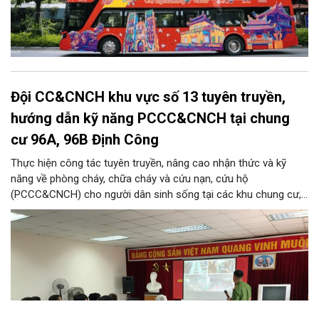
Đội CC&CNCH khu vực số 13 tuyên truyền,
hướng dẫn kỹ năng PCCC&CNCH tại chung
cư 96A, 96B Định Công
Thực hiện công tác tuyên truyền, nâng cao nhận thức và kỹ
năng về phòng cháy, chữa cháy và cứu nạn, cứu hộ
(PCCC&CNCH) cho người dân sinh sống tại các khu chung cư,
ngày 31/7/2026, Đội Cảnh sát chữa cháy và cứu nạn, cứu hộ
khu vực số 13 - Phòng Cảnh sát PCCC&CNCH, Công an thành
phố Hà Nội đã phối hợp với Ban quản lý hai tòa nhà chung cư
96A và 96B Định Công (phường Phương Liệt, thành phố Hà Nội)
tổ chức buổi tuyên truyền, phổ biến kiến thức và kỹ năng về
PCCC&CNCH.