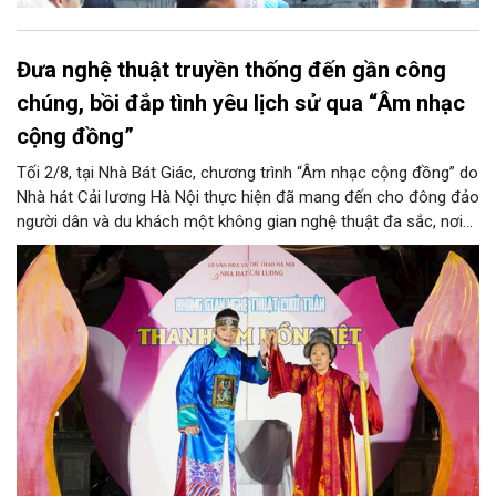
Đưa nghệ thuật truyền thống đến gần công
chúng, bồi đắp tình yêu lịch sử qua “Âm nhạc
cộng đồng”
Tối 2/8, tại Nhà Bát Giác, chương trình “Âm nhạc cộng đồng” do
Nhà hát Cải lương Hà Nội thực hiện đã mang đến cho đông đảo
người dân và du khách một không gian nghệ thuật đa sắc, nơi
những làn điệu cải lương, ca cổ, tân cổ và các tiết mục múa
hòa quyện trong không gian của phố đi bộ hồ Hoàn Kiếm. Đặc
biệt, chương trình có sự giao lưu của các nghệ sĩ đến từ
phương Nam, góp phần tạo nên cuộc gặp gỡ nghệ thuật giàu
cảm xúc.