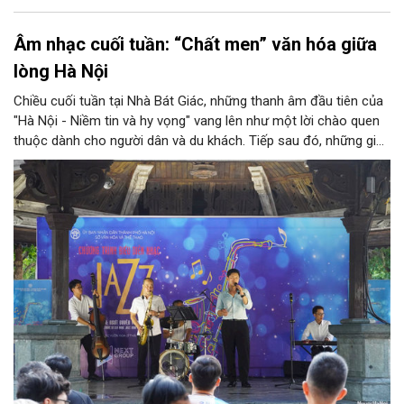
Âm nhạc cuối tuần: “Chất men” văn hóa giữa
lòng Hà Nội
Chiều cuối tuần tại Nhà Bát Giác, những thanh âm đầu tiên của
"Hà Nội - Niềm tin và hy vọng" vang lên như một lời chào quen
thuộc dành cho người dân và du khách. Tiếp sau đó, những giai
điệu jazz kinh điển của thế giới lần lượt cất lên qua phần biểu
diễn của NSƯT Quyền Văn Minh và các nghệ sĩ Bình Minh Jazz
Club, mở ra một không gian âm nhạc giàu cảm xúc ngay giữa
trung tâm Thủ đô.