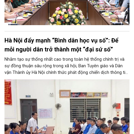
Hà Nội đẩy mạnh “Bình dân học vụ số”: Để
mỗi người dân trở thành một “đại sứ số”
Nhằm tạo sự thống nhất cao trong toàn hệ thống chính trị và
sự đồng thuận sâu rộng trong xã hội, Ban Tuyên giáo và Dân
vận Thành ủy Hà Nội chính thức phát động chiến dịch thông tin,
tuyên truyền về Phong trào “Bình dân học vụ số”. Chương trình
không chỉ góp phần tăng tốc thực hiện Nghị quyết số 57-
NQ/TW của Thủ đô, mà còn khơi dậy tinh thần học tập suốt
đời, đưa tri thức và kỹ năng số thấm sâu vào mọi mặt đời sống.
Đây được xem là bước đi chiến lược để hình thành nét văn hóa
học tập mới, hướng tới phát triển toàn diện lực lượng công dân
số, xã hội số và xã hội học tập trên địa bàn thành phố.