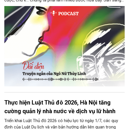
cuộc, chú e… chúng ta phải làm nhiều bước nữa đấy. Sẵn sàng
thì tiếp tục nhé! Chú Minh cầm tập bài viết đưa lại cho Thy. Cô
ngại ngùng đỡ lấy. Đây là lần thứ ba, loạt bài phóng sự của mình
bị Tổng biên tập kêu lên để trả lại...
Thực hiện Luật Thủ đô 2026, Hà Nội tăng
cường quản lý nhà nước về dịch vụ lữ hành
Triển khai Luật Thủ đô 2026 có hiệu lực từ ngày 1/7, các quy
định của Luật Du lịch và văn bản hướng dẫn liên quan trong