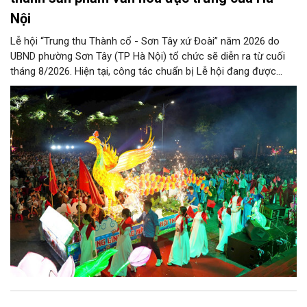
Nội
Lễ hội “Trung thu Thành cổ - Sơn Tây xứ Đoài” năm 2026 do
UBND phường Sơn Tây (TP Hà Nội) tổ chức sẽ diễn ra từ cuối
tháng 8/2026. Hiện tại, công tác chuẩn bị Lễ hội đang được
chính quyền phường Sơn Tây cùng các phòng, ban, ngành, đơn
vị và 25 tổ dân phố khẩn trương triển khai, tạo khí thế sôi nổi,
sẵn sàng mang đến cho Nhân dân và du khách một mùa Trung
thu quy mô, đặc sắc và giàu bản sắc văn hóa xứ Đoài.