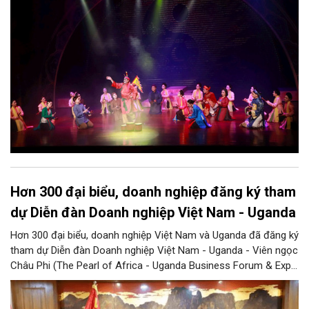
bao nhiêu di sản, bao nhiêu văn nghệ sĩ, trí thức, không gian ký
ức, mà là làm thế nào để những giá trị ấy trở thành nguồn lực
phát triển, thành sức mạnh mềm, thành động lực sáng tạo,
thành năng lực cạnh tranh của Thủ đô.
Hơn 300 đại biểu, doanh nghiệp đăng ký tham
dự Diễn đàn Doanh nghiệp Việt Nam - Uganda
Hơn 300 đại biểu, doanh nghiệp Việt Nam và Uganda đã đăng ký
tham dự Diễn đàn Doanh nghiệp Việt Nam - Uganda - Viên ngọc
Châu Phi (The Pearl of Africa - Uganda Business Forum & Expo
Vietnam Chapter), cho thấy sức hút ngày càng lớn của sự kiện
đối với cộng đồng doanh nghiệp hai nước, đồng thời mở ra kỳ