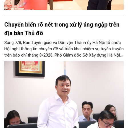
Chuyển biến rõ nét trong xử lý úng ngập trên
địa bàn Thủ đô
Sáng 7/8, Ban Tuyên giáo và Dân vận Thành ủy Hà Nội tổ chức
Hội nghị thông tin chuyên đề và triển khai nhiệm vụ tuyên truyền
trên báo chí tháng 8/2026, Phó Giám đốc Sở Xây dựng Hà Nội
Trương Hải Long đã thông tin về việc tổ chức triển khai thực
hiện các giải pháp về xử lý úng ngập trên địa bàn thành phố.