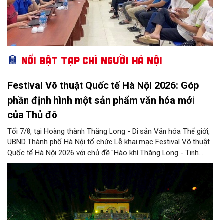
Nổi bật Tạp chí Người Hà Nội
Festival Võ thuật Quốc tế Hà Nội 2026: Góp
phần định hình một sản phẩm văn hóa mới
của Thủ đô
Tối 7/8, tại Hoàng thành Thăng Long - Di sản Văn hóa Thế giới,
UBND Thành phố Hà Nội tổ chức Lễ khai mạc Festival Võ thuật
Quốc tế Hà Nội 2026 với chủ đề "Hào khí Thăng Long - Tinh
hoa võ Việt". Lần đầu tiên được tổ chức, Festival đánh dấu
bước đi mới của Thủ đô trong việc xây dựng một sự kiện văn
hóa - thể thao mang tầm quốc tế, góp phần tôn vinh truyền
thống thượng võ dân tộc, quảng bá hình ảnh Hà Nội và thúc đẩy
giao lưu văn hóa, thể thao với bạn bè thế giới.