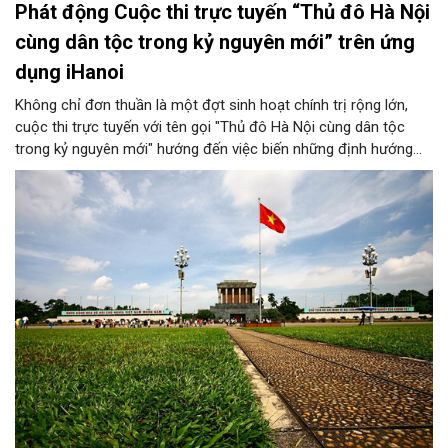
Phát động Cuộc thi trực tuyến “Thủ đô Hà Nội
cùng dân tộc trong kỷ nguyên mới” trên ứng
dụng iHanoi
Không chỉ đơn thuần là một đợt sinh hoạt chính trị rộng lớn,
cuộc thi trực tuyến với tên gọi "Thủ đô Hà Nội cùng dân tộc
trong kỷ nguyên mới" hướng đến việc biến những định hướng
chiến lược trong Nghị quyết số 02-NQ/TW của Bộ Chính trị
thành niềm tin, thành nhận thức chung của mỗi người dân.