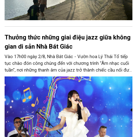
Thưởng thức những giai điệu jazz giữa không
gian di sản Nhà Bát Giác
Vào 17h00 ngày 2/8, Nhà Bát Giác - Vườn hoa Lý Thái Tổ tiếp
tục chào đón công chúng đến với chương trình "Âm nhạc cuối
tuần", nơi những thanh âm của jazz trở thành chiếc cầu nối đưa
nhiều nền văn hóa gặp gỡ trong không gian di sản giữa lòng Thủ
đô. Từ những tác phẩm kinh điển của thế giới đến những giai
điệu Việt Nam đậm chất tự sự, chương trình mở ra một hành
trình thưởng thức âm nhạc đa tầng cảm xúc, góp phần bồi đắp
diện mạo văn hóa của Hà Nội - Thành phố sáng tạo.