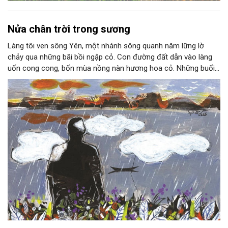
Nửa chân trời trong sương
Làng tôi ven sông Yên, một nhánh sông quanh năm lững lờ
chảy qua những bãi bồi ngập cỏ. Con đường đất dẫn vào làng
uốn cong cong, bốn mùa nồng nàn hương hoa cỏ. Những buổi
hoàng hôn, khi nắng đã dịu xuống phía cuối sông, đám hoa tím
lại thẫm màu như có ai vừa rắc lên một lớp khói.