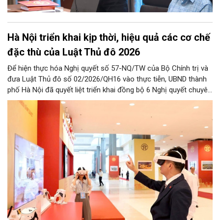
Hà Nội triển khai kịp thời, hiệu quả các cơ chế
đặc thù của Luật Thủ đô 2026
Để hiện thực hóa Nghị quyết số 57-NQ/TW của Bộ Chính trị và
đưa Luật Thủ đô số 02/2026/QH16 vào thực tiễn, UBND thành
phố Hà Nội đã quyết liệt triển khai đồng bộ 6 Nghị quyết chuyên
đề của HĐND Thành phố. Đợt triển khai này đề ra khung chính
sách cùng hệ thống giải pháp toàn diện nhằm cụ thể hóa các
cơ chế đặc thù, tạo động lực bứt phá cho phát triển khoa học,
công nghệ, đổi mới sáng tạo và chuyển đổi số trên địa bàn Thủ
đô.