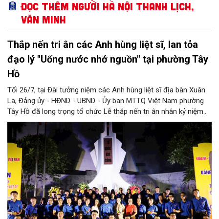
Đọc thêm Người Hà Nội thanh lịch,
văn minh
Thắp nến tri ân các Anh hùng liệt sĩ, lan tỏa
đạo lý "Uống nước nhớ nguồn" tại phường Tây
Hồ
Tối 26/7, tại Đài tưởng niệm các Anh hùng liệt sĩ địa bàn Xuân
La, Đảng ủy - HĐND - UBND - Ủy ban MTTQ Việt Nam phường
Tây Hồ đã long trọng tổ chức Lễ thắp nến tri ân nhân kỷ niệm
79 năm Ngày Thương binh - Liệt sĩ (27/7/1947 - 27/7/2026).
Chương trình là dịp để cán bộ, đảng viên, đoàn viên thanh niên
và các tầng lớp nhân dân bày tỏ lòng thành kính, biết ơn sâu
sắc đối với những người đã hy sinh vì độc lập, tự do của Tổ
quốc, đồng thời tiếp nối truyền thống "Uống nước nhớ nguồn"
bằng những hành động thiết thực.