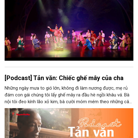
ức, mà là làm thế nào để những giá trị ấy trở thành nguồn lực
phát triển, thành sức mạnh mềm, thành động lực sáng tạo,
thành năng lực cạnh tranh của Thủ đô.
[Podcast] Tản văn: Chiếc ghế mây của cha
Những ngày mưa to gió lớn, không đi làm nương được, mẹ rủ
đám con gái chúng tôi lấy ghế mây ra đầu hè ngồi khâu vá. Bà
nội tôi đeo kính lão xỏ kim, bà cười móm mém theo những câu
chuyện kể tếu táo của đám trẻ chúng tôi. Chiếc ghế mây phát
ra âm thanh kin kít chịu đựng sức nặng cơ thể con người theo
những điệu cười khúc khích.