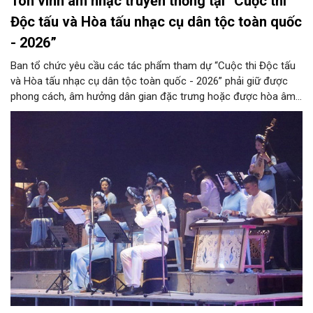
Tôn vinh âm nhạc truyền thống tại “Cuộc thi
Độc tấu và Hòa tấu nhạc cụ dân tộc toàn quốc
- 2026”
Ban tổ chức yêu cầu các tác phẩm tham dự “Cuộc thi Độc tấu
và Hòa tấu nhạc cụ dân tộc toàn quốc - 2026” phải giữ được
phong cách, âm hưởng dân gian đặc trưng hoặc được hòa âm,
phối khí mới trên nền tảng làn điệu âm nhạc truyền thống Việt
Nam, đồng thời phải được trình diễn trực tiếp bằng nhạc cụ dân
tộc.