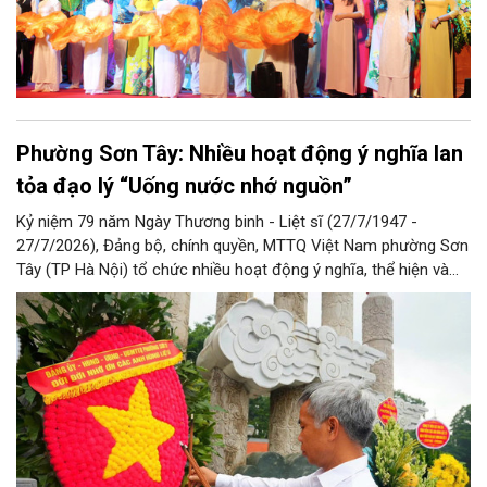
Phường Sơn Tây: Nhiều hoạt động ý nghĩa lan
tỏa đạo lý “Uống nước nhớ nguồn”
Kỷ niệm 79 năm Ngày Thương binh - Liệt sĩ (27/7/1947 -
27/7/2026), Đảng bộ, chính quyền, MTTQ Việt Nam phường Sơn
Tây (TP Hà Nội) tổ chức nhiều hoạt động ý nghĩa, thể hiện và
lan tỏa đạo lý “Uống nước nhớ nguồn”, “Đền ơn đáp nghĩa” tốt
đẹp của dân tộc Việt Nam cũng như người Hà Nội thanh lịch,
văn minh nói riêng.