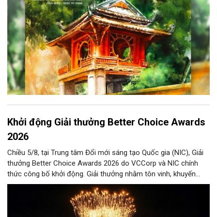
thuật của Thủ đô trong mùa thu này.
Khởi động Giải thưởng Better Choice Awards
2026
Chiều 5/8, tại Trung tâm Đổi mới sáng tạo Quốc gia (NIC), Giải
thưởng Better Choice Awards 2026 do VCCorp và NIC chính
thức công bố khởi động. Giải thưởng nhằm tôn vinh, khuyến
khích, cổ vũ những giá trị đổi mới, sáng tạo, áp dụng trong đời
sống thực, phục vụ người tiêu dùng.