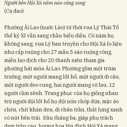
Người bên Hội Xá năm nào cũng sang
(Ca dao)
Phường Ải Lao (nước Lào) từ thời vua Lý Thái Tổ
thế kỷ XI vẫn sang chầu biểu diễn. Có năm họ
không sang, vua Lý ban truyền cho Hội Xá lo liệu
như cấp ruộng cho 27 mẫu 5 sào ruộng công,
miễn lao dịch cho 20 thanh niên tham gia
phường hát múa Ải Lao. Phường gồm một trùm
trưởng, một người mang lốt hổ, một người đi câu,
một người đeo cung, hai người mang cờ lau, 12
người cầm sênh. Trang phục của họ giống nhau
trừ người đội lốt hổ họ đội nón chóp dứa, mặc áo
chẽn, chít khăn đen, đi chân trần, thắt lưng xanh
có nút bên trái. Đầu tháng ba, giáp phụ trách
đem trầu cau, hương hoa lên đình Hội Xá mang