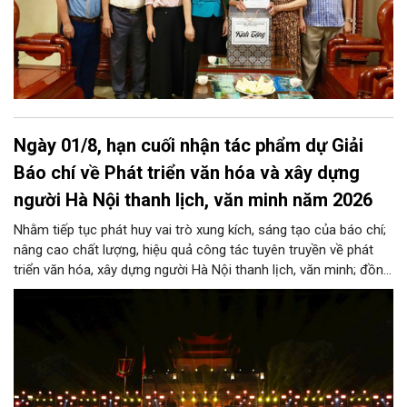
Ngày 01/8, hạn cuối nhận tác phẩm dự Giải
Báo chí về Phát triển văn hóa và xây dựng
người Hà Nội thanh lịch, văn minh năm 2026
Nhằm tiếp tục phát huy vai trò xung kích, sáng tạo của báo chí;
nâng cao chất lượng, hiệu quả công tác tuyên truyền về phát
triển văn hóa, xây dựng người Hà Nội thanh lịch, văn minh; đồng
thời thiết thực hướng tới kỷ niệm 72 năm Ngày Giải phóng Thủ
đô (10/10/1954-10/10/2026), Thành ủy Hà Nội ban hành Kế
hoạch tổ chức Giải Báo chí về Phát triển văn hóa và xây dựng
người Hà Nội thanh lịch, văn minh lần thứ IX- năm 2026.