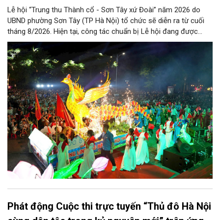
Lễ hội “Trung thu Thành cổ - Sơn Tây xứ Đoài” năm 2026 do
UBND phường Sơn Tây (TP Hà Nội) tổ chức sẽ diễn ra từ cuối
tháng 8/2026. Hiện tại, công tác chuẩn bị Lễ hội đang được
chính quyền phường Sơn Tây cùng các phòng, ban, ngành, đơn
vị và 25 tổ dân phố khẩn trương triển khai, tạo khí thế sôi nổi,
sẵn sàng mang đến cho Nhân dân và du khách một mùa Trung
thu quy mô, đặc sắc và giàu bản sắc văn hóa xứ Đoài.
Phát động Cuộc thi trực tuyến “Thủ đô Hà Nội