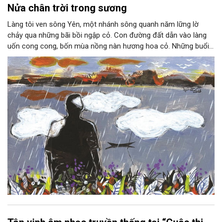
Nửa chân trời trong sương
Làng tôi ven sông Yên, một nhánh sông quanh năm lững lờ
chảy qua những bãi bồi ngập cỏ. Con đường đất dẫn vào làng
uốn cong cong, bốn mùa nồng nàn hương hoa cỏ. Những buổi
hoàng hôn, khi nắng đã dịu xuống phía cuối sông, đám hoa tím
lại thẫm màu như có ai vừa rắc lên một lớp khói.