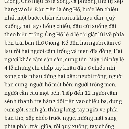
Gióng. Chờ hiệu cờ lễ xong, cả phường thứ tự xếp
hàng vào lễ. Đầu tiên là ông Hổ, bước lên chiếu
nhất một bước, chân choãi ra khuỵu dần, quỳ
xuống, hai tay chống chiếu, đầu cúi xuống đất
theo hiệu trống. Ông Hổ lễ 4 lễ rồi giật lùi về phía
bên trái ban thờ Gióng. Kế đến hai người cầm cờ
lau rồi hai người cầm trống và mèn đĩa đồng. Hai
người khác cầm cần câu, cung tên. Mấy đôi này lễ
4 lễ nhưng chỉ chắp tay khấu đầu ở chiếu nhì,
xong chia nhau đứng hai bên: người trống, người
bắn cung, người hổ một bên; người trống mèn,
người cần câu một bên. Tiếp đến 12 người cầm
sênh thanh tre hàng đôi tiến vào chiếu ba, đứng
cụm gót, sênh gài thắng lưng, tay ngửa về phía
ban thờ, xếp chéo trước ngực, hướng mặt sang
phía phải, trái, giữa, rồi quỳ xuống, tay chống