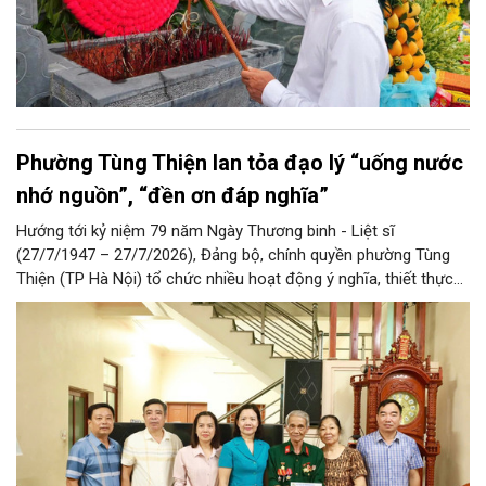
Phường Tùng Thiện lan tỏa đạo lý “uống nước
nhớ nguồn”, “đền ơn đáp nghĩa”
Hướng tới kỷ niệm 79 năm Ngày Thương binh - Liệt sĩ
(27/7/1947 – 27/7/2026), Đảng bộ, chính quyền phường Tùng
Thiện (TP Hà Nội) tổ chức nhiều hoạt động ý nghĩa, thiết thực
nhằm tri ân người có công, thân nhân người có công với cách
mạng… Qua đó lan tỏa đạo lý “uống nước nhớ nguồn”, đền ơn
đáp nghĩa tốt đẹp của dân tộc Việt Nam nói chung và người Hà
Nội thanh lịch, văn minh nói riêng.