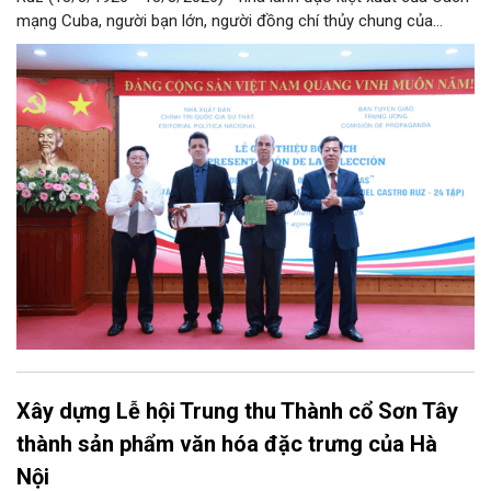
mạng Cuba, người bạn lớn, người đồng chí thủy chung của
Đảng, Nhà nước và nhân dân Việt Nam, chiều 5/8, tại Hà Nội,
Nhà xuất bản Chính trị quốc gia Sự thật phối hợp với Ban Tuyên
giáo Trung ương tổ chức Lễ giới thiệu bộ sách “Tuyển tập các
tác phẩm chọn lọc của Tổng Tư lệnh Fidel Castro Ruz” gồm 24
tập bằng tiếng Tây Ban Nha.
Xây dựng Lễ hội Trung thu Thành cổ Sơn Tây
thành sản phẩm văn hóa đặc trưng của Hà
Nội