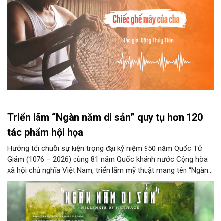
Triển lãm “Ngàn năm di sản” quy tụ hơn 120
tác phẩm hội họa
Hướng tới chuỗi sự kiện trọng đại kỷ niệm 950 năm Quốc Tử
Giám (1076 – 2026) cùng 81 năm Quốc khánh nước Cộng hòa
xã hội chủ nghĩa Việt Nam, triển lãm mỹ thuật mang tên “Ngàn
năm di sản” sẽ chính thức khai mạc vào ngày 8/8 tại Nhà Thái
Học, Di tích Quốc gia đặc biệt Văn Miếu – Quốc Tử Giám. Sự
kiện kéo dài đến ngày 25/9/2026 hứa hẹn trở thành điểm đến
văn hóa đầy sức hút, góp phần làm phong phú đời sống nghệ