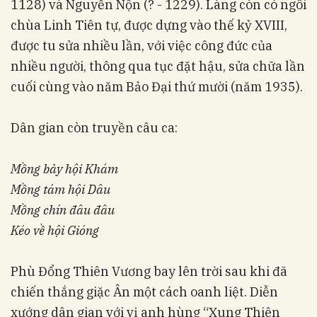
1128) và Nguyễn Nộn (? - 1229). Làng còn có ngôi
chùa Linh Tiên tự, được dựng vào thế kỷ XVIII,
được tu sửa nhiều lần, với việc công đức của
nhiều người, thông qua tục đặt hậu, sửa chữa lần
cuối cùng vào năm Bảo Đại thứ mười (năm 1935).
Dân gian còn truyền câu ca:
Mồng bảy hội Khám
Mồng tám hội Dâu
Mồng chín đâu đâu
Kéo về hội Gióng
Phù Đổng Thiên Vương bay lên trời sau khi đã
chiến thắng giặc Ân một cách oanh liệt. Diễn
xướng dân gian với vị anh hùng “Xung Thiên