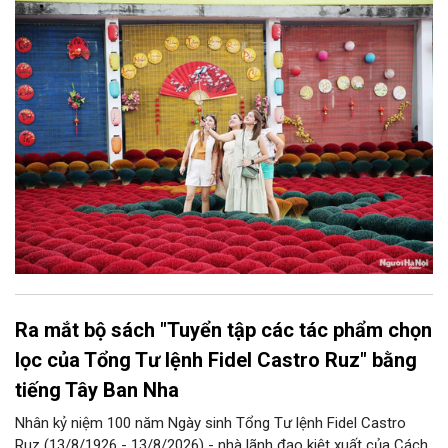
bàn thành phố thực hiện một số nội dung quan trọng. Qua đó
góp phần thực hiện thắng lợi các mục tiêu phát triển du lịch Hà
Nội năm 2026 và giai đoạn tiếp theo.
Ra mắt bộ sách "Tuyển tập các tác phẩm chọn
lọc của Tổng Tư lệnh Fidel Castro Ruz" bằng
tiếng Tây Ban Nha
Nhân kỷ niệm 100 năm Ngày sinh Tổng Tư lệnh Fidel Castro
Ruz (13/8/1926 - 13/8/2026) - nhà lãnh đạo kiệt xuất của Cách