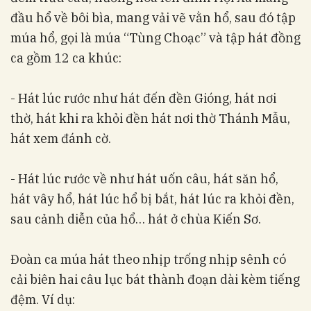
đầu hổ về bôi bìa, mang vải vẽ vằn hổ, sau đó tập
múa hổ, gọi là múa “Tùng Choạc” và tập hát đồng
ca gồm 12 ca khúc:
- Hát lúc rước như hát đến đền Gióng, hát nơi
thờ, hát khi ra khỏi đền hát nơi thờ Thánh Mẫu,
hát xem đánh cờ.
- Hát lúc rước về như hát uốn câu, hát săn hổ,
hát vây hổ, hát lúc hổ bị bắt, hát lúc ra khỏi đền,
sau cảnh diễn của hổ… hát ở chùa Kiến Sơ.
Đoàn ca múa hát theo nhịp trống nhịp sênh có
cải biên hai câu lục bát thành đoạn dài kèm tiếng
đệm. Ví dụ: