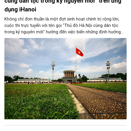
cùng dân tộc trong kỷ nguyên mới” trên ứng
dụng iHanoi
Không chỉ đơn thuần là một đợt sinh hoạt chính trị rộng lớn,
cuộc thi trực tuyến với tên gọi "Thủ đô Hà Nội cùng dân tộc
trong kỷ nguyên mới" hướng đến việc biến những định hướng
chiến lược trong Nghị quyết số 02-NQ/TW của Bộ Chính trị
thành niềm tin, thành nhận thức chung của mỗi người dân.