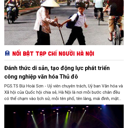
Nổi bật Tạp chí Người Hà Nội
Đánh thức di sản, tạo động lực phát triển
công nghiệp văn hóa Thủ đô
PGS.TS Bùi Hoài Sơn - Uỷ viên chuyên trách, Uỷ ban Văn hóa và
Xã hội của Quốc hội chia sẻ, Hà Nội là nơi mỗi bước chân đều
có thể chạm vào lịch sử, mỗi tên phố, tên làng, mái đình, mặt
hồ, nếp nhà, câu hát, món ăn, làn điệu, nghề thủ công đều có
thể kể một câu chuyện về chiều sâu văn hiến của dân tộc.
Nhưng trong kỷ nguyên mới, câu hỏi đặt ra không chỉ Hà Nội có
bao nhiêu di sản, bao nhiêu văn nghệ sĩ, trí thức, không gian ký