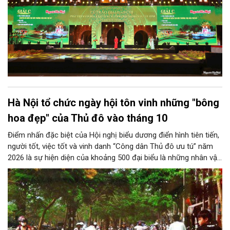
Hà Nội tổ chức ngày hội tôn vinh những "bông
hoa đẹp" của Thủ đô vào tháng 10
Điểm nhấn đặc biệt của Hội nghị biểu dương điển hình tiên tiến,
người tốt, việc tốt và vinh danh “Công dân Thủ đô ưu tú” năm
2026 là sự hiện diện của khoảng 500 đại biểu là những nhân vật
trực tiếp được tôn vinh, các tác giả xuất sắc đoạt giải trong
Cuộc thi viết về gương điển hình tiên tiến, cùng những gương
mặt bước ra từ trang sách "Những bông hoa đẹp" của Thành
phố năm 2026.