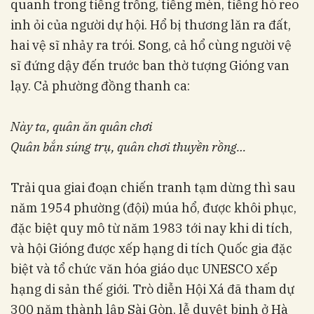
quanh trong tiếng trống, tiếng mèn, tiếng hò reo
inh ỏi của người dự hội. Hổ bị thương lăn ra đất,
hai vệ sĩ nhảy ra trói. Song, cả hổ cùng người vệ
sĩ đứng dậy đến trước ban thờ tượng Gióng van
lạy. Cả phường đồng thanh ca:
Này ta, quân ăn quân chơi
Quân bắn súng trụ, quân chơi thuyền rồng…
Trải qua giai đoạn chiến tranh tạm dừng thì sau
năm 1954 phường (đội) múa hổ, được khôi phục,
đặc biệt quy mô từ năm 1983 tới nay khi di tích,
và hội Gióng được xếp hạng di tích Quốc gia đặc
biệt và tổ chức văn hóa giáo dục UNESCO xếp
hạng di sản thế giới. Trò diễn Hội Xá đã tham dự
300 năm thành lập Sài Gòn, lễ duyệt binh ở Hà