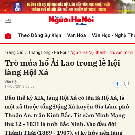
bình luận
Theo Dòng Sự Kiện
Văn Hóa
Văn Học - Nghệ Th
Trang chủ
Thăng Long - Hà Nội
Người Hà Nội thanh lịch, văn minh
Trò múa hổ Ải Lao trong lễ hội
làng Hội Xá
Văn Hậu
14/05/2018 09:53
Đầu thế kỷ XIX, làng Hội Xá có tên là Hộ Xá, là
Hủy
G
một xã thuộc tổng Đặng Xá huyện Gia Lâm, phủ
Thuận An, trấn Kinh Bắc. Từ năm Minh Mạng
thứ 12 - 1831 là tỉnh Bắc Ninh. Vào đầu đời
Thành Thái (1889 - 1907), vì kỵ húy nên làng