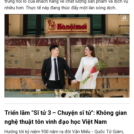
trung nỗi lo của khách hàng về chất lượng sản phẩm và dịch vụ
nhiều hơn. Thực tế này đang thúc đẩy một làn sóng dịch
chuyển mạnh mẽ của các cặp đôi sang mô hình dịch vụ trọn
gói (All in one). Bên cạnh yếu tố tiện lợi, thế hệ trẻ hiện nay cũng
khắt khe hơn về mặt thẩm mỹ, họ hướng tới sự cá nhân hóa,
cảm xúc chân thực và từ chối các khuôn mẫu rập khuôn có sẵn
khi tìm kiếm dịch vụ chụp ảnh cưới đẹp ở Hà Nội.
Triển lãm "Sĩ tử 3 – Chuyện sĩ tử": Không gian
nghệ thuật tôn vinh đạo học Việt Nam
Hướng tới kỷ niệm 950 năm ra đời Văn Miếu - Quốc Tử Giám,