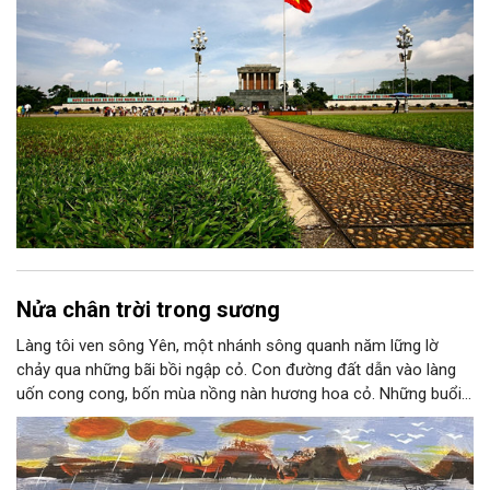
Nửa chân trời trong sương
Làng tôi ven sông Yên, một nhánh sông quanh năm lững lờ
chảy qua những bãi bồi ngập cỏ. Con đường đất dẫn vào làng
uốn cong cong, bốn mùa nồng nàn hương hoa cỏ. Những buổi
hoàng hôn, khi nắng đã dịu xuống phía cuối sông, đám hoa tím
lại thẫm màu như có ai vừa rắc lên một lớp khói.