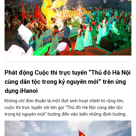
Phát động Cuộc thi trực tuyến “Thủ đô Hà Nội
cùng dân tộc trong kỷ nguyên mới” trên ứng
dụng iHanoi
Không chỉ đơn thuần là một đợt sinh hoạt chính trị rộng lớn,
cuộc thi trực tuyến với tên gọi "Thủ đô Hà Nội cùng dân tộc
trong kỷ nguyên mới" hướng đến việc biến những định hướng
chiến lược trong Nghị quyết số 02-NQ/TW của Bộ Chính trị
thành niềm tin, thành nhận thức chung của mỗi người dân.