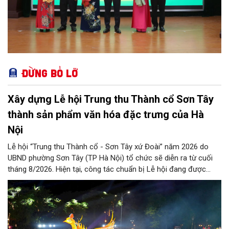
Đừng bỏ lỡ
Xây dựng Lễ hội Trung thu Thành cổ Sơn Tây
thành sản phẩm văn hóa đặc trưng của Hà
Nội
Lễ hội “Trung thu Thành cổ - Sơn Tây xứ Đoài” năm 2026 do
UBND phường Sơn Tây (TP Hà Nội) tổ chức sẽ diễn ra từ cuối
tháng 8/2026. Hiện tại, công tác chuẩn bị Lễ hội đang được
chính quyền phường Sơn Tây cùng các phòng, ban, ngành, đơn
vị và 25 tổ dân phố khẩn trương triển khai, tạo khí thế sôi nổi,
sẵn sàng mang đến cho Nhân dân và du khách một mùa Trung
thu quy mô, đặc sắc và giàu bản sắc văn hóa xứ Đoài.