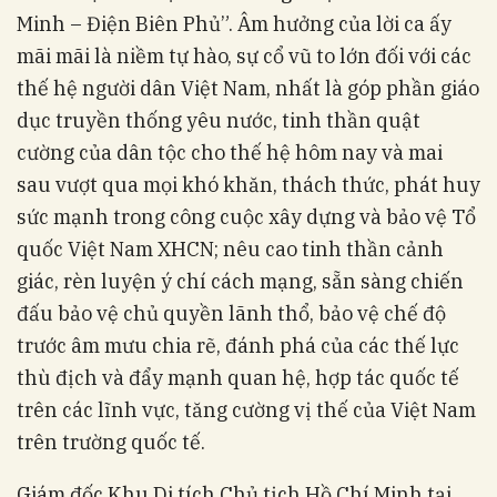
Minh – Điện Biên Phủ”. Âm hưởng của lời ca ấy
mãi mãi là niềm tự hào, sự cổ vũ to lớn đối với các
thế hệ người dân Việt Nam, nhất là góp phần giáo
dục truyền thống yêu nước, tinh thần quật
cường của dân tộc cho thế hệ hôm nay và mai
sau vượt qua mọi khó khăn, thách thức, phát huy
sức mạnh trong công cuộc xây dựng và bảo vệ Tổ
quốc Việt Nam XHCN; nêu cao tinh thần cảnh
giác, rèn luyện ý chí cách mạng, sẵn sàng chiến
đấu bảo vệ chủ quyền lãnh thổ, bảo vệ chế độ
trước âm mưu chia rẽ, đánh phá của các thế lực
thù địch và đẩy mạnh quan hệ, hợp tác quốc tế
trên các lĩnh vực, tăng cường vị thế của Việt Nam
trên trường quốc tế.
Giám đốc Khu Di tích Chủ tịch Hồ Chí Minh tại