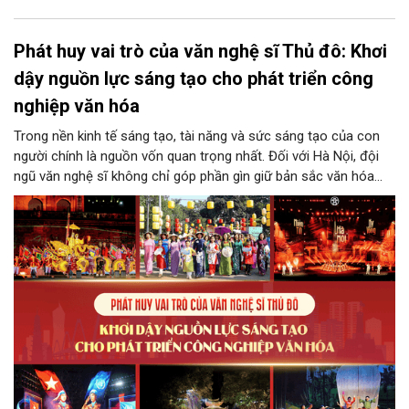
Phát huy vai trò của văn nghệ sĩ Thủ đô: Khơi
dậy nguồn lực sáng tạo cho phát triển công
nghiệp văn hóa
Trong nền kinh tế sáng tạo, tài năng và sức sáng tạo của con
người chính là nguồn vốn quan trọng nhất. Đối với Hà Nội, đội
ngũ văn nghệ sĩ không chỉ góp phần gìn giữ bản sắc văn hóa
mà còn giữ vai trò trung tâm trong quá trình hình thành các sản
phẩm công nghiệp văn hóa có giá trị. Khơi dậy, phát huy và tạo
điều kiện để nguồn lực sáng tạo ấy phát triển sẽ là “chìa khóa”
để Hà Nội khai thác hiệu quả tiềm năng văn hóa, nâng cao năng
lực cạnh tranh và khẳng định vị thế của một trung tâm sáng tạo
trong kỷ nguyên mới.