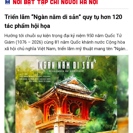
Nổi bật Tạp chí Người Hà Nội
Triển lãm “Ngàn năm di sản” quy tụ hơn 120
tác phẩm hội họa
Hướng tới chuỗi sự kiện trọng đại kỷ niệm 950 năm Quốc Tử
Giám (1076 – 2026) cùng 81 năm Quốc khánh nước Cộng hòa
xã hội chủ nghĩa Việt Nam, triển lãm mỹ thuật mang tên “Ngàn
năm di sản” sẽ chính thức khai mạc vào ngày 8/8 tại Nhà Thái
Học, Di tích Quốc gia đặc biệt Văn Miếu – Quốc Tử Giám. Sự
kiện kéo dài đến ngày 25/9/2026 hứa hẹn trở thành điểm đến
văn hóa đầy sức hút, góp phần làm phong phú đời sống nghệ
thuật của Thủ đô trong mùa thu này.