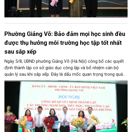
Phường Giảng Võ: Bảo đảm mọi học sinh đều
được thụ hưởng môi trường học tập tốt nhất
sau sắp xếp
Ngày 5/8, UBND phường Giảng Võ (Hà Nội) công bố các quyết
định thành lập cơ sở giáo dục công lập và bổ nhiệm cán bộ
quản lý sau khi sắp xếp. Đây là dấu mốc quan trọng trong quá
trình kiện toàn tổ chức bộ máy, thực hiện chủ trương tinh gọn,
nâng cao hiệu lực, hiệu quả quản lý theo các nghị quyết của
Trung ương và kế hoạch của UBND TP Hà Nội.