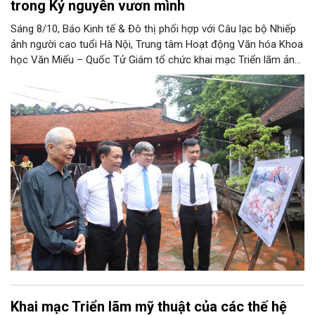
trong Kỷ nguyên vươn mình
Sáng 8/10, Báo Kinh tế & Đô thị phối hợp với Câu lạc bộ Nhiếp
ảnh người cao tuổi Hà Nội, Trung tâm Hoạt động Văn hóa Khoa
học Văn Miếu – Quốc Tử Giám tổ chức khai mạc Triển lãm ảnh
“Hà Nội trong tôi” lần thứ 20 - năm 2025 với chủ đề “Hà Nội
trong Kỷ nguyên vươn mình”.
Khai mạc Triển lãm mỹ thuật của các thế hệ