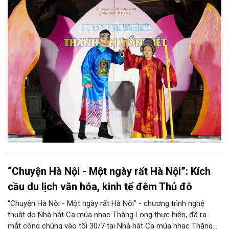
những làn điệu cải lương, ca cổ, tân cổ và các tiết mục múa
hòa quyện trong không gian của phố đi bộ hồ Hoàn Kiếm. Đặc
biệt, chương trình có sự giao lưu của các nghệ sĩ đến từ
phương Nam, góp phần tạo nên cuộc gặp gỡ nghệ thuật giàu
cảm xúc.
“Chuyện Hà Nội - Một ngày rất Hà Nội”: Kích
cầu du lịch văn hóa, kinh tế đêm Thủ đô
“Chuyện Hà Nội - Một ngày rất Hà Nội” - chương trình nghệ
thuật do Nhà hát Ca múa nhạc Thăng Long thực hiện, đã ra
mắt công chúng vào tối 30/7 tại Nhà hát Ca múa nhạc Thăng