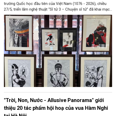
trường Quốc học đầu tiên của Việt Nam (1076 - 2026), chiều
27/5, triển lãm nghệ thuật “Sĩ tử 3 – Chuyện sĩ tử” đã khai mạc
tại Di tích Quốc gia đặc biệt Văn Miếu – Quốc Tử Giám, Hà Nội.
"Trời, Non, Nước - Allusive Panorama" giới
thiệu 20 tác phẩm hội hoạ của vua Hàm Nghi
tại Hà Nội