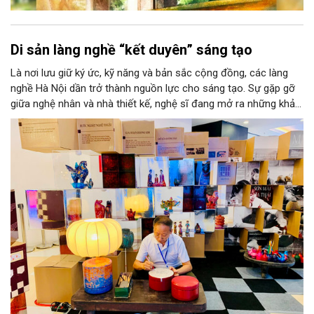
Di sản làng nghề “kết duyên” sáng tạo
Là nơi lưu giữ ký ức, kỹ năng và bản sắc cộng đồng, các làng
nghề Hà Nội dần trở thành nguồn lực cho sáng tạo. Sự gặp gỡ
giữa nghệ nhân và nhà thiết kế, nghệ sĩ đang mở ra những khả
năng phát triển mới cho thủ công đương đại trên nền tảng di
sản. Từ những cuộc “kết duyên” đầy cảm hứng ấy, Hà Nội đang
khơi thông mạch ngầm của hệ sinh thái thủ công, biến vốn cổ
thành động lực bền vững cho tương lai.