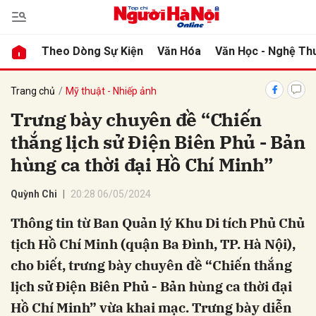
Theo Dòng Sự Kiện
Văn Hóa
Văn Học - Nghệ Th
bình luận
Trang chủ
Mỹ thuật - Nhiếp ảnh
Trưng bày chuyên đề “Chiến
thắng lịch sử Điện Biên Phủ - Bản
hùng ca thời đại Hồ Chí Minh”
Quỳnh Chi
20:28 06/05/2024
Thông tin từ Ban Quản lý Khu Di tích Phủ Chủ
Hủy
G
tịch Hồ Chí Minh (quận Ba Đình, TP. Hà Nội),
cho biết, trưng bày chuyên đề “Chiến thắng
lịch sử Điện Biên Phủ - Bản hùng ca thời đại
Hồ Chí Minh” vừa khai mạc. Trưng bày diễn