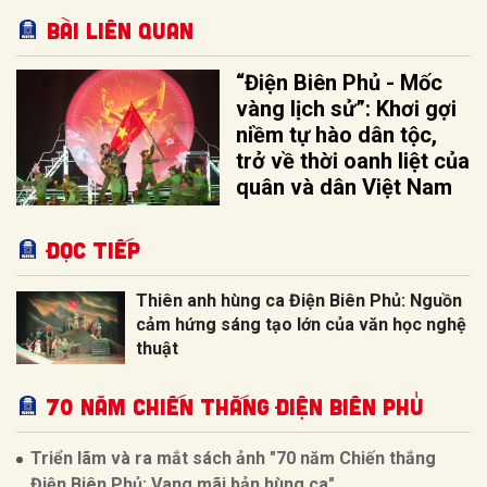
Bài liên quan
“Điện Biên Phủ - Mốc
vàng lịch sử”: Khơi gợi
niềm tự hào dân tộc,
trở về thời oanh liệt của
quân và dân Việt Nam
Đọc tiếp
Thiên anh hùng ca Điện Biên Phủ: Nguồn
cảm hứng sáng tạo lớn của văn học nghệ
thuật
70 NĂM CHIẾN THẮNG ĐIỆN BIÊN PHỦ
Triển lãm và ra mắt sách ảnh "70 năm Chiến thắng
Điện Biên Phủ: Vang mãi bản hùng ca"