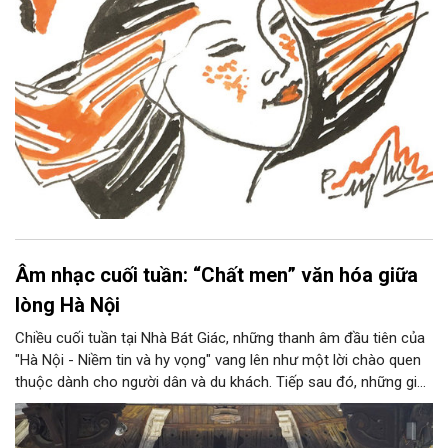
Âm nhạc cuối tuần: “Chất men” văn hóa giữa
lòng Hà Nội
Chiều cuối tuần tại Nhà Bát Giác, những thanh âm đầu tiên của
"Hà Nội - Niềm tin và hy vọng" vang lên như một lời chào quen
thuộc dành cho người dân và du khách. Tiếp sau đó, những giai
điệu jazz kinh điển của thế giới lần lượt cất lên qua phần biểu
diễn của NSƯT Quyền Văn Minh và các nghệ sĩ Bình Minh Jazz