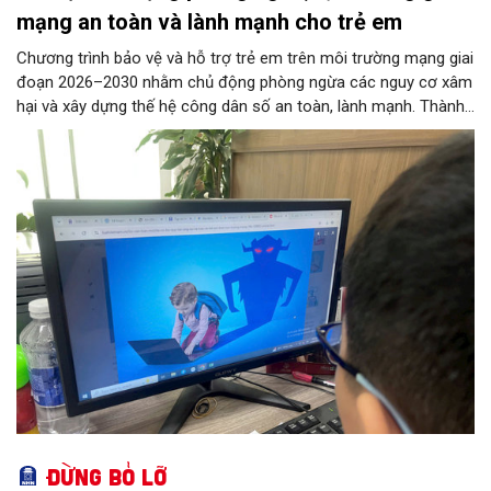
mạng an toàn và lành mạnh cho trẻ em
Chương trình bảo vệ và hỗ trợ trẻ em trên môi trường mạng giai
đoạn 2026–2030 nhằm chủ động phòng ngừa các nguy cơ xâm
hại và xây dựng thế hệ công dân số an toàn, lành mạnh. Thành
phố đề ra các chỉ tiêu lớn như phổ cập giải pháp an ninh mạng
tại các trường học, ngăn chặn thông tin độc hại từ đường
truyền Internet và hỗ trợ 100% trẻ em bị xâm hại. 11 nhóm
nhiệm vụ trọng tâm được giao cho các sở, ngành thực hiện
đồng bộ, từ hoàn thiện pháp lý, phát triển công nghệ AI, hạ tầng
IPv6 đến truyền thông và hỗ trợ sức khỏe tâm thần. Bên cạnh
đó, chương trình siết chặt trách nhiệm của doanh nghiệp công
nghệ, viễn thông và đơn vị cung cấp trò chơi điện tử trong việc
gỡ bỏ nội dung độc hại và bảo vệ thông tin riêng tư của trẻ.
Đừng bỏ lỡ