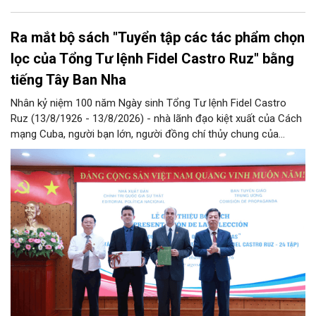
Ra mắt bộ sách "Tuyển tập các tác phẩm chọn
lọc của Tổng Tư lệnh Fidel Castro Ruz" bằng
tiếng Tây Ban Nha
Nhân kỷ niệm 100 năm Ngày sinh Tổng Tư lệnh Fidel Castro
Ruz (13/8/1926 - 13/8/2026) - nhà lãnh đạo kiệt xuất của Cách
mạng Cuba, người bạn lớn, người đồng chí thủy chung của
Đảng, Nhà nước và nhân dân Việt Nam, chiều 5/8, tại Hà Nội,
Nhà xuất bản Chính trị quốc gia Sự thật phối hợp với Ban Tuyên
giáo Trung ương tổ chức Lễ giới thiệu bộ sách “Tuyển tập các
tác phẩm chọn lọc của Tổng Tư lệnh Fidel Castro Ruz” gồm 24
tập bằng tiếng Tây Ban Nha.