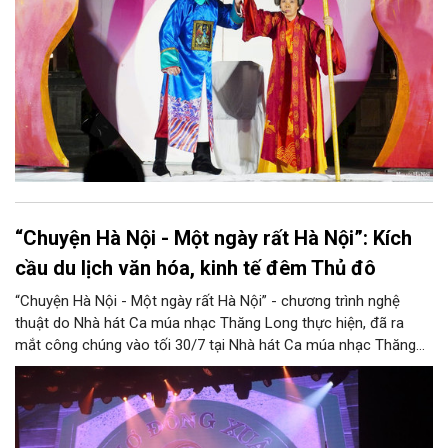
“Chuyện Hà Nội - Một ngày rất Hà Nội”: Kích
cầu du lịch văn hóa, kinh tế đêm Thủ đô
“Chuyện Hà Nội - Một ngày rất Hà Nội” - chương trình nghệ
thuật do Nhà hát Ca múa nhạc Thăng Long thực hiện, đã ra
mắt công chúng vào tối 30/7 tại Nhà hát Ca múa nhạc Thăng
Long (số 31 - 33 phố Lương Văn Can, phường Hoàn Kiếm).