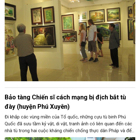
Đoài. Nắng và gió, núi và sông xứ Đoài đã gợi cảm hứng sáng
tác cho một Tản Đà, một Quang Dũng và nhiều thi nhân, hoạ sĩ:
từ Tô Ngọc Vân, Nguyễn Gia Trí đến Sĩ Tốt, Nguyễn Tiến Chung,
Nguyễn Tư Nghiêm, Nguyễn Sáng... và những thế hệ văn nghệ sĩ
sau này, ở họ đều có những sáng tác xuất sắc về xứ Đoài.
Bảo tàng Chiến sĩ cách mạng bị địch bắt tù
đày (huyện Phú Xuyên)
Đi khắp các vùng miền của Tổ quốc, những cựu tù binh Phú
Quốc đã sưu tầm kỷ vật, di vật, tranh ảnh có liên quan đến các
nhà tù trong hai cuộc kháng chiến chống thực dân Pháp và đế
quốc Mỹ xâm lược mà đồng đội và các ông đã trải qua. Hơn 20