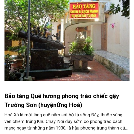
năm kiếm tìm và góp nhặt, Bảo tàng Chiến sĩ cách mạng bị
địch bắt tù đày, do chính những người cựu tù năm xưa thành lập
là những minh chứng chân thực về một thời oanh liệt và hào
hùng của dân tộc.
Bảo tàng Quê hương phong trào chiếc gậy
Trường Sơn (huyệnỨng Hoà)
Hoà Xá là một làng quê nằm sát bờ tả sông Đáy, thuộc vùng
ven chiêm trũng Khu Cháy. Nơi đây sớm có phong trào cách
mạng ngay từ những năm 1930, là hậu phương trung thành của