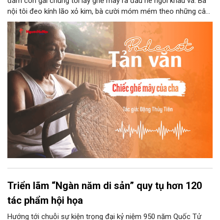
đám con gái chúng tôi lấy ghế mây ra đầu hè ngồi khâu vá. Bà
nội tôi đeo kính lão xỏ kim, bà cười móm mém theo những câu
chuyện kể tếu táo của đám trẻ chúng tôi. Chiếc ghế mây phát
ra âm thanh kin kít chịu đựng sức nặng cơ thể con người theo
những điệu cười khúc khích.
Triển lãm “Ngàn năm di sản” quy tụ hơn 120
tác phẩm hội họa
Hướng tới chuỗi sự kiện trọng đại kỷ niệm 950 năm Quốc Tử