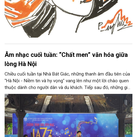
Âm nhạc cuối tuần: “Chất men” văn hóa giữa
lòng Hà Nội
Chiều cuối tuần tại Nhà Bát Giác, những thanh âm đầu tiên của
"Hà Nội - Niềm tin và hy vọng" vang lên như một lời chào quen
thuộc dành cho người dân và du khách. Tiếp sau đó, những giai
điệu jazz kinh điển của thế giới lần lượt cất lên qua phần biểu
diễn của NSƯT Quyền Văn Minh và các nghệ sĩ Bình Minh Jazz
Club, mở ra một không gian âm nhạc giàu cảm xúc ngay giữa
trung tâm Thủ đô.