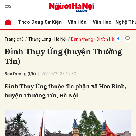
Theo Dòng Sự Kiện
Văn Hóa
Văn Học - Nghệ Th
bình luận
Trang chủ
Thăng Long - Hà Nội
Danh thắng - Di tích Hà Nội
Đình Thụy Ứng (huyện Thường
Tín)
Sơn Dương (t/h)
26/07/2023 17:30
Đình Thụy Ứng thuộc địa phận xã Hòa Bình,
huyện Thường Tín, Hà Nội.
Hủy
G