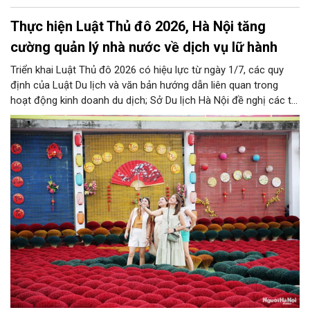
Thực hiện Luật Thủ đô 2026, Hà Nội tăng
cường quản lý nhà nước về dịch vụ lữ hành
Triển khai Luật Thủ đô 2026 có hiệu lực từ ngày 1/7, các quy
định của Luật Du lịch và văn bản hướng dẫn liên quan trong
hoạt động kinh doanh du dịch; Sở Du lịch Hà Nội đề nghị các tổ
chức, đơn vị, doanh nghiệp kinh doanh dịch vụ lữ hành trên địa
bàn thành phố thực hiện một số nội dung quan trọng. Qua đó
góp phần thực hiện thắng lợi các mục tiêu phát triển du lịch Hà
Nội năm 2026 và giai đoạn tiếp theo.