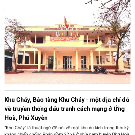
cuộc kháng chiến chống Pháp. Trong công cuộc kháng chiến
chống Mỹ cứu nước, Hòa Xá được xem là quê hương của
phong trào động viên thanh niên lên đường “xẻ dọc Trường Sơn
đi cứu nước” và câu chuyện huyền thoại “chiếc gậy Trường
Sơn”.
Khu Cháy, Bảo tàng Khu Cháy - một địa chỉ đỏ
về truyền thống đấu tranh cách mạng ở Ứng
Hoà, Phú Xuyên
“Khu Cháy” là thuật ngữ để nói về một khu du kích trong thời kỳ
kháng chiến chống Pháp gồm 22 xã ở phía nam huyện Ứng Hoà