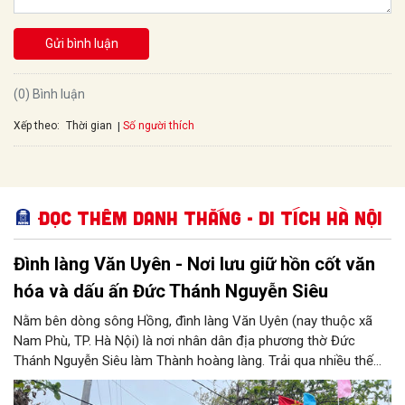
Gửi bình luận
(0) Bình luận
Xếp theo:
Số người thích
Thời gian
Đọc thêm Danh thắng - Di tích Hà Nội
Đình làng Văn Uyên - Nơi lưu giữ hồn cốt văn
hóa và dấu ấn Đức Thánh Nguyễn Siêu
Nằm bên dòng sông Hồng, đình làng Văn Uyên (nay thuộc xã
Nam Phù, TP. Hà Nội) là nơi nhân dân địa phương thờ Đức
Thánh Nguyễn Siêu làm Thành hoàng làng. Trải qua nhiều thế
hệ, ngôi đình không chỉ là không gian sinh hoạt tín ngưỡng của
cộng đồng dân cư mà còn lưu giữ nhiều giá trị lịch sử, văn hóa.