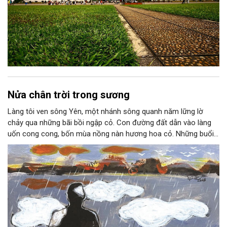
Nửa chân trời trong sương
Làng tôi ven sông Yên, một nhánh sông quanh năm lững lờ
chảy qua những bãi bồi ngập cỏ. Con đường đất dẫn vào làng
uốn cong cong, bốn mùa nồng nàn hương hoa cỏ. Những buổi
hoàng hôn, khi nắng đã dịu xuống phía cuối sông, đám hoa tím
lại thẫm màu như có ai vừa rắc lên một lớp khói.