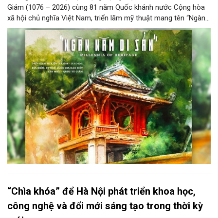
Giám (1076 – 2026) cùng 81 năm Quốc khánh nước Cộng hòa
xã hội chủ nghĩa Việt Nam, triển lãm mỹ thuật mang tên “Ngàn
năm di sản” sẽ chính thức khai mạc vào ngày 8/8 tại Nhà Thái
Học, Di tích Quốc gia đặc biệt Văn Miếu – Quốc Tử Giám. Sự
kiện kéo dài đến ngày 25/9/2026 hứa hẹn trở thành điểm đến
văn hóa đầy sức hút, góp phần làm phong phú đời sống nghệ
thuật của Thủ đô trong mùa thu này.
“Chìa khóa” để Hà Nội phát triển khoa học,
công nghệ và đổi mới sáng tạo trong thời kỳ