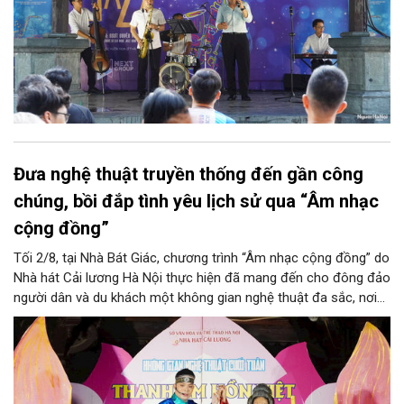
Đưa nghệ thuật truyền thống đến gần công
chúng, bồi đắp tình yêu lịch sử qua “Âm nhạc
cộng đồng”
Tối 2/8, tại Nhà Bát Giác, chương trình “Âm nhạc cộng đồng” do
Nhà hát Cải lương Hà Nội thực hiện đã mang đến cho đông đảo
người dân và du khách một không gian nghệ thuật đa sắc, nơi
những làn điệu cải lương, ca cổ, tân cổ và các tiết mục múa
hòa quyện trong không gian của phố đi bộ hồ Hoàn Kiếm. Đặc
biệt, chương trình có sự giao lưu của các nghệ sĩ đến từ
phương Nam, góp phần tạo nên cuộc gặp gỡ nghệ thuật giàu
cảm xúc.