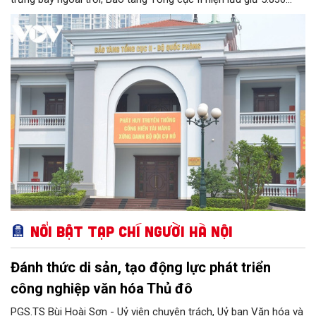
hiện vật, trong đó có nhiều hiện vật quý hiếm gắn liền với cuộc
đời hoạt động của nhiều chiến sĩ tình báo xuất sắc của Quân
đội nhân dân Việt Nam. Với chức năng phục vụ công tác nghiên
cứu, tham quan học tập, giáo dục truyền thống, Bảo tàng Tổng
cục II chính thức được Bộ Văn hoá - Thông tin công nhận nằm
trong hệ thống các bảo tàng cấp 2 toàn quân.
Nổi bật Tạp chí Người Hà Nội
Đánh thức di sản, tạo động lực phát triển
công nghiệp văn hóa Thủ đô
PGS.TS Bùi Hoài Sơn - Uỷ viên chuyên trách, Uỷ ban Văn hóa và