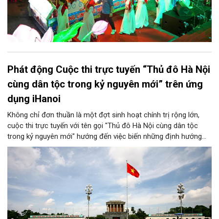
Phát động Cuộc thi trực tuyến “Thủ đô Hà Nội
cùng dân tộc trong kỷ nguyên mới” trên ứng
dụng iHanoi
Không chỉ đơn thuần là một đợt sinh hoạt chính trị rộng lớn,
cuộc thi trực tuyến với tên gọi "Thủ đô Hà Nội cùng dân tộc
trong kỷ nguyên mới" hướng đến việc biến những định hướng
chiến lược trong Nghị quyết số 02-NQ/TW của Bộ Chính trị
thành niềm tin, thành nhận thức chung của mỗi người dân.