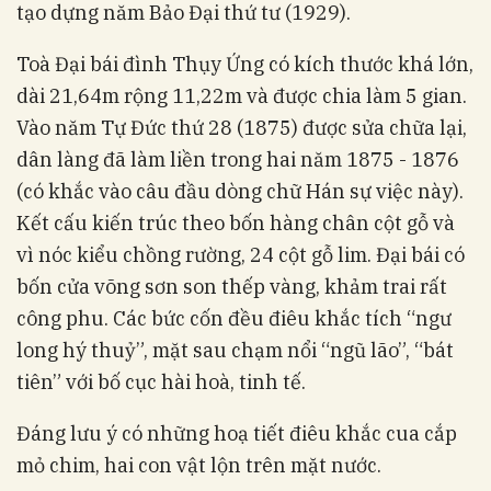
tạo dựng năm Bảo Đại thứ tư (1929).
Toà Đại bái đình Thụy Ứng có kích thước khá lớn,
dài 21,64m rộng 11,22m và được chia làm 5 gian.
Vào năm Tự Đức thứ 28 (1875) được sửa chữa lại,
dân làng đã làm liền trong hai năm 1875 - 1876
(có khắc vào câu đầu dòng chữ Hán sự việc này).
Kết cấu kiến trúc theo bốn hàng chân cột gỗ và
vì nóc kiểu chồng rường, 24 cột gỗ lim. Đại bái có
bốn cửa võng sơn son thếp vàng, khảm trai rất
công phu. Các bức cốn đều điêu khắc tích “ngư
long hý thuỷ”, mặt sau chạm nổi “ngũ lão”, “bát
tiên” với bố cục hài hoà, tinh tế.
Đáng lưu ý có những hoạ tiết điêu khắc cua cắp
mỏ chim, hai con vật lộn trên mặt nước.