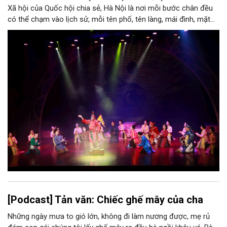
Xã hội của Quốc hội chia sẻ, Hà Nội là nơi mỗi bước chân đều
có thể chạm vào lịch sử, mỗi tên phố, tên làng, mái đình, mặt
hồ, nếp nhà, câu hát, món ăn, làn điệu, nghề thủ công đều có
thể kể một câu chuyện về chiều sâu văn hiến của dân tộc.
Nhưng trong kỷ nguyên mới, câu hỏi đặt ra không chỉ Hà Nội có
bao nhiêu di sản, bao nhiêu văn nghệ sĩ, trí thức, không gian ký
ức, mà là làm thế nào để những giá trị ấy trở thành nguồn lực
phát triển, thành sức mạnh mềm, thành động lực sáng tạo,
thành năng lực cạnh tranh của Thủ đô.
[Podcast] Tản văn: Chiếc ghế mây của cha
Những ngày mưa to gió lớn, không đi làm nương được, mẹ rủ