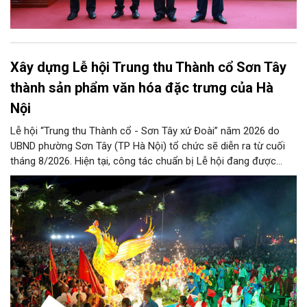
Xây dựng Lễ hội Trung thu Thành cổ Sơn Tây
thành sản phẩm văn hóa đặc trưng của Hà
Nội
Lễ hội “Trung thu Thành cổ - Sơn Tây xứ Đoài” năm 2026 do
UBND phường Sơn Tây (TP Hà Nội) tổ chức sẽ diễn ra từ cuối
tháng 8/2026. Hiện tại, công tác chuẩn bị Lễ hội đang được
chính quyền phường Sơn Tây cùng các phòng, ban, ngành, đơn
vị và 25 tổ dân phố khẩn trương triển khai, tạo khí thế sôi nổi,
sẵn sàng mang đến cho Nhân dân và du khách một mùa Trung
thu quy mô, đặc sắc và giàu bản sắc văn hóa xứ Đoài.