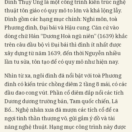
Đình Thụy Ứng là một công trình kiến trúc nghệ
thuật tôn giáo có quy mô to lớn và khá lộng lẫy.
Đình gồm các hạng mục chính: Nghi môn, toà
Phương đình, Đại bái và Hậu cung. Căn cứ vào
dòng chữ Hán “Dương Hoà ngũ niên” (1639) khắc
trên câu đầu bộ vì Đại bái thì đình ít nhất được
xây dựng từ năm 1639, đến thời Nguyễn nhiều
lần tu sửa, tôn tạo để có quy mô như hiện nay.
Nhìn từ xa, ngôi đình đã nổi bật với toà Phương
đình có kiến trúc chồng diêm 2 tầng 8 mái, có các
đầu đao cong vút. Phần cổ diêm đắp nổi các tích
Dương dương trường bản, Tam quốc chiến, Lã
Bố... Nghệ nhân xưa đã mượn các tích cổ để ca
ngợi tinh thần thượng võ, gửi gắm ý đồ và tài
năng nghệ thuật. Hạng mục công trình này được