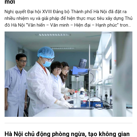
mới
Nghị quyết Đại hội XVIII Đảng bộ Thành phố Hà Nội đã đặt ra
nhiều nhiệm vụ và giải pháp để hiện thực mục tiêu xây dựng Thủ
đô Hà Nội “Văn hiến – Văn minh – Hiện đại – Hạnh phúc” trong
thời kỳ mới. Trong đó, Hà Nội sẽ thúc đẩy phát triển khoa học,
công nghệ, đổi mới sáng tạo và chuyển đổi số toàn diện trong
mọi lĩnh vực…
Hà Nội chủ động phòng ngừa, tạo không gian