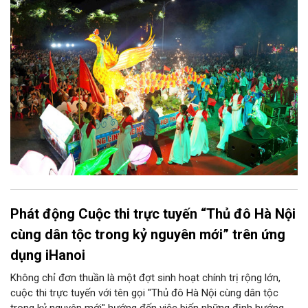
sẵn sàng mang đến cho Nhân dân và du khách một mùa Trung
thu quy mô, đặc sắc và giàu bản sắc văn hóa xứ Đoài.
Phát động Cuộc thi trực tuyến “Thủ đô Hà Nội
cùng dân tộc trong kỷ nguyên mới” trên ứng
dụng iHanoi
Không chỉ đơn thuần là một đợt sinh hoạt chính trị rộng lớn,
cuộc thi trực tuyến với tên gọi "Thủ đô Hà Nội cùng dân tộc
trong kỷ nguyên mới" hướng đến việc biến những định hướng