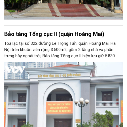
Bảo tàng Tổng cục II (quận Hoàng Mai)
Toạ lạc tại số 322 đường Lê Trọng Tấn, quận Hoàng Mai, Hà
Nội trên khuôn viên rộng 3.500m2, gồm 2 tầng nhà và phần
trưng bày ngoài trời, Bảo tàng Tổng cục II hiện lưu giữ 5.830
hiện vật, trong đó có nhiều hiện vật quý hiếm gắn liền với cuộc
đời hoạt động của nhiều chiến sĩ tình báo xuất sắc của Quân
đội nhân dân Việt Nam. Với chức năng phục vụ công tác nghiên
cứu, tham quan học tập, giáo dục truyền thống, Bảo tàng Tổng
cục II chính thức được Bộ Văn hoá - Thông tin công nhận nằm
trong hệ thống các bảo tàng cấp 2 toàn quân.