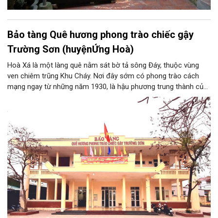
Bảo tàng Quê hương phong trào chiếc gậy
Trường Sơn (huyệnỨng Hoà)
Hoà Xá là một làng quê nằm sát bờ tả sông Đáy, thuộc vùng
ven chiêm trũng Khu Cháy. Nơi đây sớm có phong trào cách
mạng ngay từ những năm 1930, là hậu phương trung thành của
cuộc kháng chiến chống Pháp. Trong công cuộc kháng chiến
chống Mỹ cứu nước, Hòa Xá được xem là quê hương của
phong trào động viên thanh niên lên đường “xẻ dọc Trường Sơn
đi cứu nước” và câu chuyện huyền thoại “chiếc gậy Trường
Sơn”.