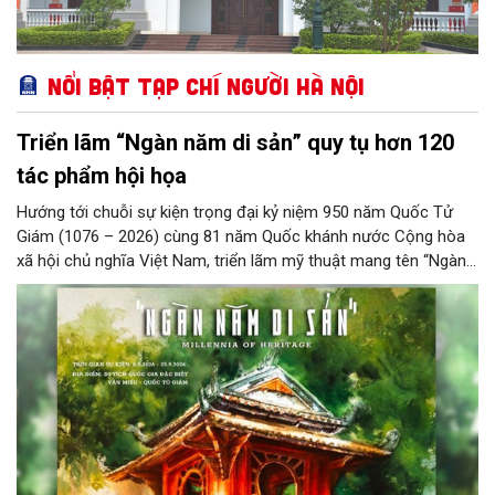
Nổi bật Tạp chí Người Hà Nội
Triển lãm “Ngàn năm di sản” quy tụ hơn 120
tác phẩm hội họa
Hướng tới chuỗi sự kiện trọng đại kỷ niệm 950 năm Quốc Tử
Giám (1076 – 2026) cùng 81 năm Quốc khánh nước Cộng hòa
xã hội chủ nghĩa Việt Nam, triển lãm mỹ thuật mang tên “Ngàn
năm di sản” sẽ chính thức khai mạc vào ngày 8/8 tại Nhà Thái
Học, Di tích Quốc gia đặc biệt Văn Miếu – Quốc Tử Giám. Sự
kiện kéo dài đến ngày 25/9/2026 hứa hẹn trở thành điểm đến
văn hóa đầy sức hút, góp phần làm phong phú đời sống nghệ
thuật của Thủ đô trong mùa thu này.