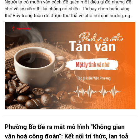
Người ta có muôn vàn cách để quên một điều gì đó nhưng để
nhớ về kỷ niệm thì lại chẳng có nhiều. Tôi hay chọn buổi sáng
thứ Bảy trong tuần để được thư thả về phố núi quê hương, ngồi
đợi giọt đắng của đất đai, mưa nắng điểm từng nhịp xuống
chiếc ly sứ như đợi thời gian mở cánh cửa diệu kì của mình.
Phường Bồ Đề ra mắt mô hình "Không gian
văn hoá công đoàn": Kết nối tri thức, lan toả