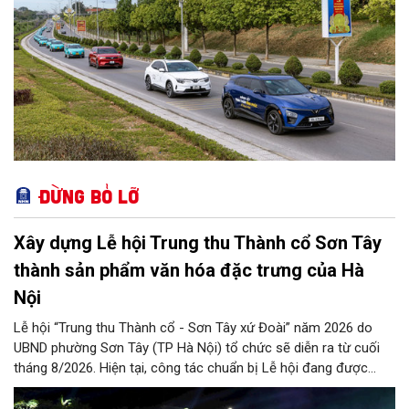
Đừng bỏ lỡ
Xây dựng Lễ hội Trung thu Thành cổ Sơn Tây
thành sản phẩm văn hóa đặc trưng của Hà
Nội
Lễ hội “Trung thu Thành cổ - Sơn Tây xứ Đoài” năm 2026 do
UBND phường Sơn Tây (TP Hà Nội) tổ chức sẽ diễn ra từ cuối
tháng 8/2026. Hiện tại, công tác chuẩn bị Lễ hội đang được
chính quyền phường Sơn Tây cùng các phòng, ban, ngành, đơn
vị và 25 tổ dân phố khẩn trương triển khai, tạo khí thế sôi nổi,