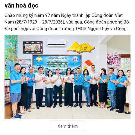
văn hoá đọc
Chào mừng kỷ niệm 97 năm Ngày thành lập Công đoàn Việt
Nam (28/7/1929 – 28/7/2026), vừa qua, Công đoàn phường Bồ
Đề phối hợp với Công đoàn Trường THCS Ngọc Thụy và Công
đoàn Trường Tiểu học Ái Mộ B tổ chức Lễ ra mắt Mô hình
“Không gian văn hóa công đoàn”.
Xem thêm