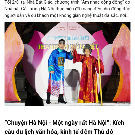
Tối 2/8, tại Nhà Bát Giác, chương trình “Âm nhạc cộng đồng” do
Nhà hát Cải lương Hà Nội thực hiện đã mang đến cho đông đảo
người dân và du khách một không gian nghệ thuật đa sắc, nơi
những làn điệu cải lương, ca cổ, tân cổ và các tiết mục múa
hòa quyện trong không gian của phố đi bộ hồ Hoàn Kiếm. Đặc
biệt, chương trình có sự giao lưu của các nghệ sĩ đến từ
phương Nam, góp phần tạo nên cuộc gặp gỡ nghệ thuật giàu
cảm xúc.
“Chuyện Hà Nội - Một ngày rất Hà Nội”: Kích
cầu du lịch văn hóa, kinh tế đêm Thủ đô