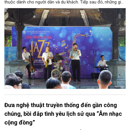
thuộc dành cho người dân và du khách. Tiếp sau đó, những giai
điệu jazz kinh điển của thế giới lần lượt cất lên qua phần biểu
diễn của NSƯT Quyền Văn Minh và các nghệ sĩ Bình Minh Jazz
Club, mở ra một không gian âm nhạc giàu cảm xúc ngay giữa
trung tâm Thủ đô.
Đưa nghệ thuật truyền thống đến gần công
chúng, bồi đắp tình yêu lịch sử qua “Âm nhạc
cộng đồng”