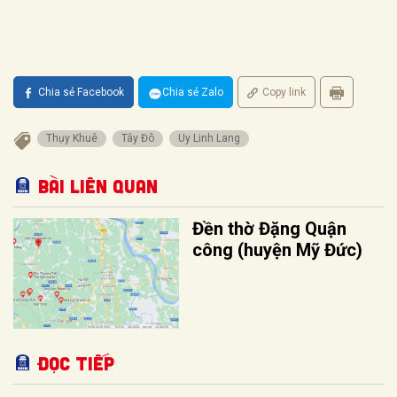
Chia sẻ Facebook
Chia sẻ Zalo
Copy link
Thụy Khuê
Tây Đô
Uy Linh Lang
Bài liên quan
Đền thờ Đặng Quận
công (huyện Mỹ Đức)
Đọc tiếp