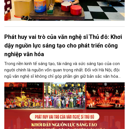
Phát huy vai trò của văn nghệ sĩ Thủ đô: Khơi
dậy nguồn lực sáng tạo cho phát triển công
nghiệp văn hóa
Trong nền kinh tế sáng tạo, tài năng và sức sáng tạo của con
người chính là nguồn vốn quan trọng nhất. Đối với Hà Nội, đội
ngũ văn nghệ sĩ không chỉ góp phần gìn giữ bản sắc văn hóa
mà còn giữ vai trò trung tâm trong quá trình hình thành các sản
phẩm công nghiệp văn hóa có giá trị. Khơi dậy, phát huy và tạo
điều kiện để nguồn lực sáng tạo ấy phát triển sẽ là “chìa khóa”
để Hà Nội khai thác hiệu quả tiềm năng văn hóa, nâng cao năng
lực cạnh tranh và khẳng định vị thế của một trung tâm sáng tạo
trong kỷ nguyên mới.