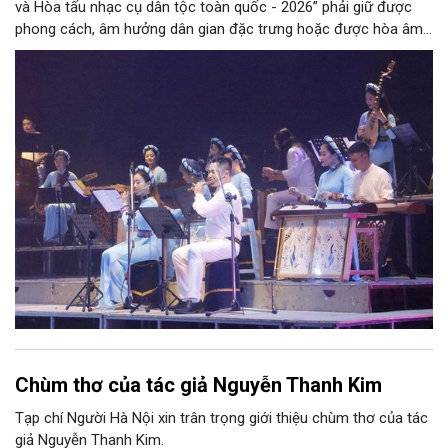
và Hòa tấu nhạc cụ dân tộc toàn quốc - 2026” phải giữ được
phong cách, âm hưởng dân gian đặc trưng hoặc được hòa âm,
phối khí mới trên nền tảng làn điệu âm nhạc truyền thống Việt
Nam, đồng thời phải được trình diễn trực tiếp bằng nhạc cụ dân
tộc.
Chùm thơ của tác giả Nguyễn Thanh Kim
Tạp chí Người Hà Nội xin trân trọng giới thiệu chùm thơ của tác
giả Nguyễn Thanh Kim.