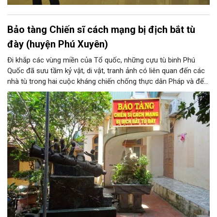
Bảo tàng Chiến sĩ cách mạng bị địch bắt tù
đày (huyện Phú Xuyên)
Đi khắp các vùng miền của Tổ quốc, những cựu tù binh Phú
Quốc đã sưu tầm kỷ vật, di vật, tranh ảnh có liên quan đến các
nhà tù trong hai cuộc kháng chiến chống thực dân Pháp và đế
quốc Mỹ xâm lược mà đồng đội và các ông đã trải qua. Hơn 20
năm kiếm tìm và góp nhặt, Bảo tàng Chiến sĩ cách mạng bị
địch bắt tù đày, do chính những người cựu tù năm xưa thành lập
là những minh chứng chân thực về một thời oanh liệt và hào
hùng của dân tộc.