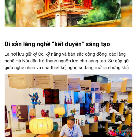
Di sản làng nghề “kết duyên” sáng tạo
Là nơi lưu giữ ký ức, kỹ năng và bản sắc cộng đồng, các làng
nghề Hà Nội dần trở thành nguồn lực cho sáng tạo. Sự gặp gỡ
giữa nghệ nhân và nhà thiết kế, nghệ sĩ đang mở ra những khả
năng phát triển mới cho thủ công đương đại trên nền tảng di
sản. Từ những cuộc “kết duyên” đầy cảm hứng ấy, Hà Nội đang
khơi thông mạch ngầm của hệ sinh thái thủ công, biến vốn cổ
thành động lực bền vững cho tương lai.