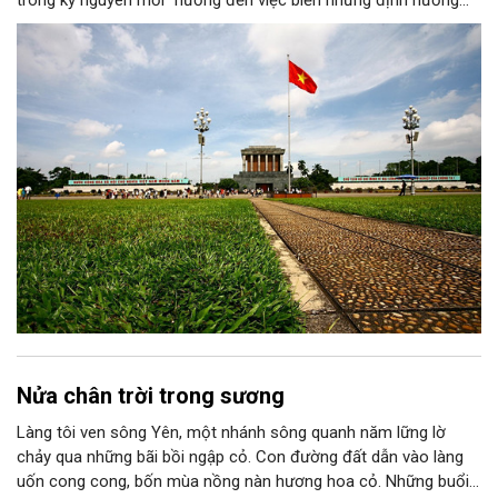
chiến lược trong Nghị quyết số 02-NQ/TW của Bộ Chính trị
thành niềm tin, thành nhận thức chung của mỗi người dân.
Nửa chân trời trong sương
Làng tôi ven sông Yên, một nhánh sông quanh năm lững lờ
chảy qua những bãi bồi ngập cỏ. Con đường đất dẫn vào làng
uốn cong cong, bốn mùa nồng nàn hương hoa cỏ. Những buổi