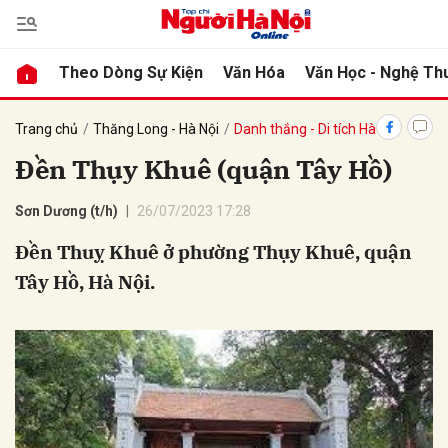
Theo Dòng Sự Kiện
Văn Hóa
Văn Học - Nghệ Th
bình luận
Trang chủ
Thăng Long - Hà Nội
Danh thắng - Di tích Hà Nội
Đền Thụy Khuê (quận Tây Hồ)
Sơn Dương (t/h)
26/07/2023 17:28
Đền Thuỵ Khuê ở phường Thụy Khuê, quận
Tây Hồ, Hà Nội.
Hủy
G