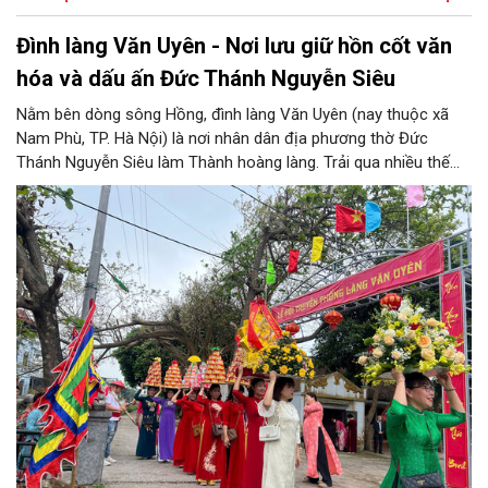
Đình làng Văn Uyên - Nơi lưu giữ hồn cốt văn
hóa và dấu ấn Đức Thánh Nguyễn Siêu
Nằm bên dòng sông Hồng, đình làng Văn Uyên (nay thuộc xã
Nam Phù, TP. Hà Nội) là nơi nhân dân địa phương thờ Đức
Thánh Nguyễn Siêu làm Thành hoàng làng. Trải qua nhiều thế
hệ, ngôi đình không chỉ là không gian sinh hoạt tín ngưỡng của
cộng đồng dân cư mà còn lưu giữ nhiều giá trị lịch sử, văn hóa.