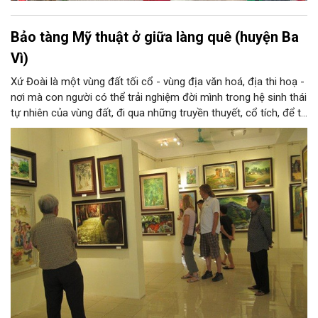
Bảo tàng Mỹ thuật ở giữa làng quê (huyện Ba
Vì)
Xứ Đoài là một vùng đất tối cổ - vùng địa văn hoá, địa thi hoạ -
nơi mà con người có thể trải nghiệm đời mình trong hệ sinh thái
tự nhiên của vùng đất, đi qua những truyền thuyết, cổ tích, để từ
đó tạo nên tâm tính, giọng nói đặc trưng của con người xứ
Đoài. Nắng và gió, núi và sông xứ Đoài đã gợi cảm hứng sáng
tác cho một Tản Đà, một Quang Dũng và nhiều thi nhân, hoạ sĩ:
từ Tô Ngọc Vân, Nguyễn Gia Trí đến Sĩ Tốt, Nguyễn Tiến Chung,
Nguyễn Tư Nghiêm, Nguyễn Sáng... và những thế hệ văn nghệ sĩ
sau này, ở họ đều có những sáng tác xuất sắc về xứ Đoài.