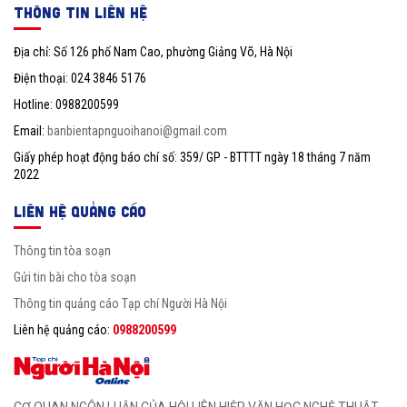
THÔNG TIN LIÊN HỆ
Địa chỉ: Số 126 phố Nam Cao, phường Giảng Võ, Hà Nội
Điện thoại: 024 3846 5176
Hotline: 0988200599
Email:
banbientapnguoihanoi@gmail.com
Giấy phép hoạt động báo chí số: 359/ GP - BTTTT ngày 18 tháng 7 năm
2022
LIÊN HỆ QUẢNG CÁO
Thông tin tòa soạn
Gửi tin bài cho tòa soạn
Thông tin quảng cáo Tạp chí Người Hà Nội
Liên hệ quảng cáo:
0988200599
CƠ QUAN NGÔN LUẬN CỦA HỘI LIÊN HIỆP VĂN HỌC NGHỆ THUẬT