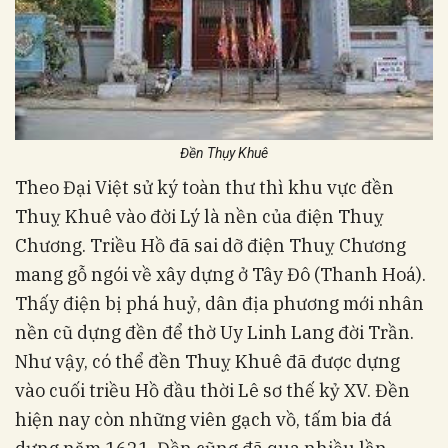
Đền Thụy Khuê
Theo Đại Việt sử ký toàn thư thì khu vực đền
Thuỵ Khuê vào đời Lý là nền của điện Thuỵ
Chương. Triều Hồ đã sai dỡ điện Thuỵ Chương
mang gỗ ngói về xây dựng ở Tây Đô (Thanh Hoá).
Thấy điện bị phá huỷ, dân địa phương mới nhân
nền cũ dựng đền để thờ Uy Linh Lang đời Trần.
Như vậy, có thể đền Thuỵ Khuê đã được dựng
vào cuối triều Hồ đầu thời Lê sơ thế kỷ XV. Đền
hiện nay còn những viên gạch vồ, tấm bia đá