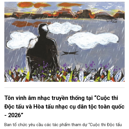
hoàng hôn, khi nắng đã dịu xuống phía cuối sông, đám hoa tím
lại thẫm màu như có ai vừa rắc lên một lớp khói.
Tôn vinh âm nhạc truyền thống tại “Cuộc thi
Độc tấu và Hòa tấu nhạc cụ dân tộc toàn quốc
- 2026”
Ban tổ chức yêu cầu các tác phẩm tham dự “Cuộc thi Độc tấu