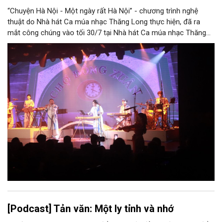
“Chuyện Hà Nội - Một ngày rất Hà Nội” - chương trình nghệ
thuật do Nhà hát Ca múa nhạc Thăng Long thực hiện, đã ra
mắt công chúng vào tối 30/7 tại Nhà hát Ca múa nhạc Thăng
Long (số 31 - 33 phố Lương Văn Can, phường Hoàn Kiếm).
[Podcast] Tản văn: Một ly tỉnh và nhớ