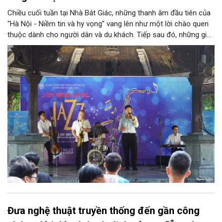
Chiều cuối tuần tại Nhà Bát Giác, những thanh âm đầu tiên của
"Hà Nội - Niềm tin và hy vọng" vang lên như một lời chào quen
thuộc dành cho người dân và du khách. Tiếp sau đó, những giai
điệu jazz kinh điển của thế giới lần lượt cất lên qua phần biểu
diễn của NSƯT Quyền Văn Minh và các nghệ sĩ Bình Minh Jazz
Club, mở ra một không gian âm nhạc giàu cảm xúc ngay giữa
trung tâm Thủ đô.
Đưa nghệ thuật truyền thống đến gần công