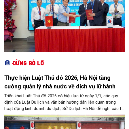
Đừng bỏ lỡ
Thực hiện Luật Thủ đô 2026, Hà Nội tăng
cường quản lý nhà nước về dịch vụ lữ hành
Triển khai Luật Thủ đô 2026 có hiệu lực từ ngày 1/7, các quy
định của Luật Du lịch và văn bản hướng dẫn liên quan trong
hoạt động kinh doanh du dịch; Sở Du lịch Hà Nội đề nghị các tổ
chức, đơn vị, doanh nghiệp kinh doanh dịch vụ lữ hành trên địa
bàn thành phố thực hiện một số nội dung quan trọng. Qua đó
góp phần thực hiện thắng lợi các mục tiêu phát triển du lịch Hà