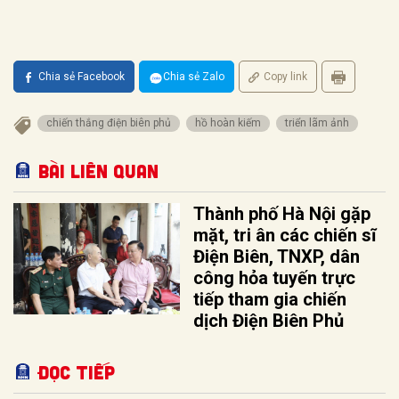
Chia sẻ Facebook
Chia sẻ Zalo
Copy link
chiến thắng điện biên phủ
hồ hoàn kiếm
triển lãm ảnh
Bài liên quan
Thành phố Hà Nội gặp
mặt, tri ân các chiến sĩ
Điện Biên, TNXP, dân
công hỏa tuyến trực
tiếp tham gia chiến
dịch Điện Biên Phủ
Đọc tiếp