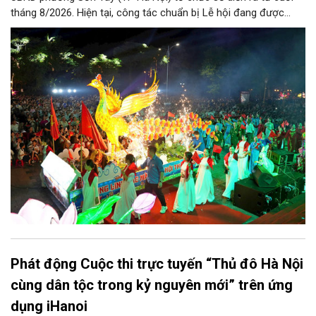
tháng 8/2026. Hiện tại, công tác chuẩn bị Lễ hội đang được
chính quyền phường Sơn Tây cùng các phòng, ban, ngành, đơn
vị và 25 tổ dân phố khẩn trương triển khai, tạo khí thế sôi nổi,
sẵn sàng mang đến cho Nhân dân và du khách một mùa Trung
thu quy mô, đặc sắc và giàu bản sắc văn hóa xứ Đoài.
Phát động Cuộc thi trực tuyến “Thủ đô Hà Nội
cùng dân tộc trong kỷ nguyên mới” trên ứng
dụng iHanoi