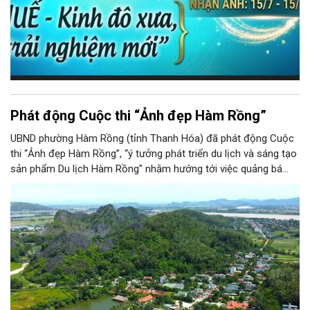
Phát động Cuộc thi “Ảnh đẹp Hàm Rồng”
UBND phường Hàm Rồng (tỉnh Thanh Hóa) đã phát động Cuộc
thi “Ảnh đẹp Hàm Rồng”, “ý tưởng phát triển du lịch và sáng tạo
sản phẩm Du lịch Hàm Rồng" nhằm hướng tới việc quảng bá
hình ảnh, cảnh quan, văn hóa, đồng thời tìm kiếm những giải
pháp và sản phẩm mới góp phần phát triển du lịch bền vững...