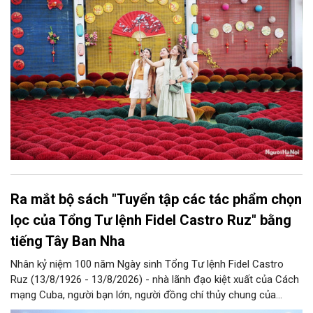
Nội năm 2026 và giai đoạn tiếp theo.
Ra mắt bộ sách "Tuyển tập các tác phẩm chọn
lọc của Tổng Tư lệnh Fidel Castro Ruz" bằng
tiếng Tây Ban Nha
Nhân kỷ niệm 100 năm Ngày sinh Tổng Tư lệnh Fidel Castro
Ruz (13/8/1926 - 13/8/2026) - nhà lãnh đạo kiệt xuất của Cách
mạng Cuba, người bạn lớn, người đồng chí thủy chung của
Đảng, Nhà nước và nhân dân Việt Nam, chiều 5/8, tại Hà Nội,