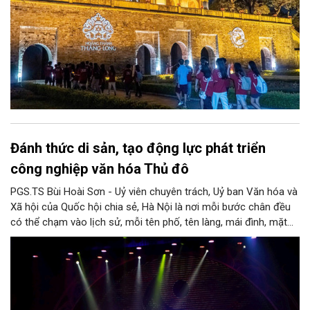
Đánh thức di sản, tạo động lực phát triển
công nghiệp văn hóa Thủ đô
PGS.TS Bùi Hoài Sơn - Uỷ viên chuyên trách, Uỷ ban Văn hóa và
Xã hội của Quốc hội chia sẻ, Hà Nội là nơi mỗi bước chân đều
có thể chạm vào lịch sử, mỗi tên phố, tên làng, mái đình, mặt
hồ, nếp nhà, câu hát, món ăn, làn điệu, nghề thủ công đều có
thể kể một câu chuyện về chiều sâu văn hiến của dân tộc.
Nhưng trong kỷ nguyên mới, câu hỏi đặt ra không chỉ Hà Nội có
bao nhiêu di sản, bao nhiêu văn nghệ sĩ, trí thức, không gian ký
ức, mà là làm thế nào để những giá trị ấy trở thành nguồn lực