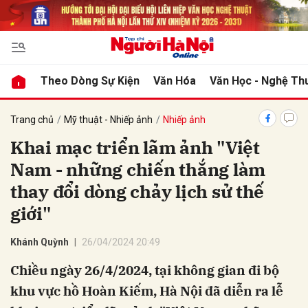
bình luận
Theo Dòng Sự Kiện
Văn Hóa
Văn Học - Nghệ Th
Trang chủ
Mỹ thuật - Nhiếp ảnh
Nhiếp ảnh
Khai mạc triển lãm ảnh "Việt
Nam - những chiến thắng làm
thay đổi dòng chảy lịch sử thế
giới"
Hủy
G
Khánh Quỳnh
26/04/2024 20:49
Chiều ngày 26/4/2024, tại không gian đi bộ
khu vực hồ Hoàn Kiếm, Hà Nội đã diễn ra lễ