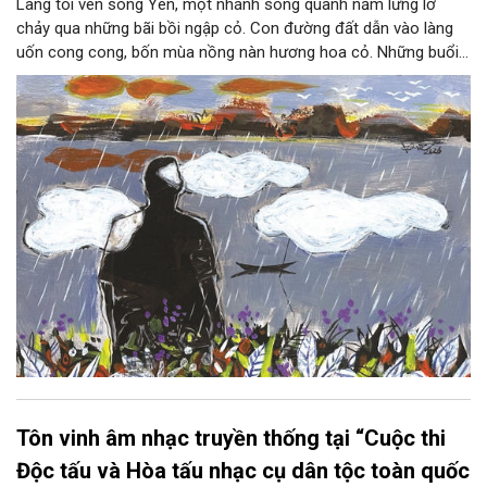
Làng tôi ven sông Yên, một nhánh sông quanh năm lững lờ
chảy qua những bãi bồi ngập cỏ. Con đường đất dẫn vào làng
uốn cong cong, bốn mùa nồng nàn hương hoa cỏ. Những buổi
hoàng hôn, khi nắng đã dịu xuống phía cuối sông, đám hoa tím
lại thẫm màu như có ai vừa rắc lên một lớp khói.
Tôn vinh âm nhạc truyền thống tại “Cuộc thi
Độc tấu và Hòa tấu nhạc cụ dân tộc toàn quốc