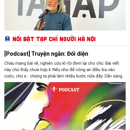
Nổi bật Tạp chí Người Hà Nội
[Podcast] Truyện ngắn: Đối diện
Cháu mang bài về, nghiên cứu kĩ rồi đem lại cho chú. Bài viết
này chú thấy chưa hợp lí. Nếu như để công an điều tra vào
cuộc, chú e… chúng ta phải làm nhiều bước nữa đấy. Sẵn sàng
thì tiếp tục nhé! Chú Minh cầm tập bài viết đưa lại cho Thy. Cô
ngại ngùng đỡ lấy. Đây là lần thứ ba, loạt bài phóng sự của mình
bị Tổng biên tập kêu lên để trả lại...