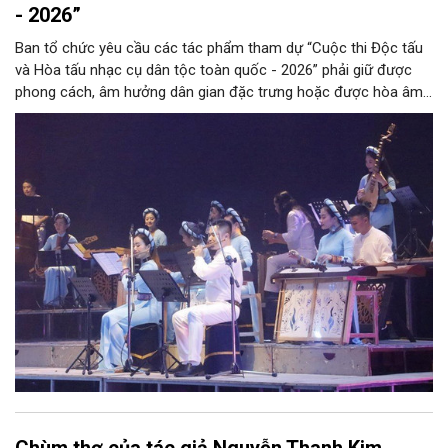
- 2026”
Ban tổ chức yêu cầu các tác phẩm tham dự “Cuộc thi Độc tấu
và Hòa tấu nhạc cụ dân tộc toàn quốc - 2026” phải giữ được
phong cách, âm hưởng dân gian đặc trưng hoặc được hòa âm,
phối khí mới trên nền tảng làn điệu âm nhạc truyền thống Việt
Nam, đồng thời phải được trình diễn trực tiếp bằng nhạc cụ dân
tộc.