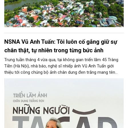
NSNA Vũ Anh Tuấn: Tôi luôn cố gắng giữ sự
chân thật, tự nhiên trong từng bức ảnh
Trung tuần tháng 4 vừa qua, tại không gian triển lãm 45 Tràng
Tiền (Hà Nội), nhà báo, nghệ sĩ nhiếp ảnh Vũ Anh Tuấn giới
thiệu tới công chúng bộ ảnh chân dung đen trắng mang tên
“Những người ta gặp”. 61 tác phẩm được chọn lọc từ hàng trăm
khuôn hình trong suốt hành trình làm báo và sáng tác của ông
đã mang đến cho người xem nhiều cảm xúc. Mỗi bức ảnh là
một cuộc gặp gỡ, một lát cắt đời sống, ở đó con người hiện lên
thật dung dị, chân thật qua góc nhìn tinh tế của người cầm máy.
Cùng Tạp chí Người Hà Nội lắng nghe những chia sẻ của tác giả
về những “đứa con tinh thần” này để hiểu rõ hơn về hành trình
sáng tác của ông.