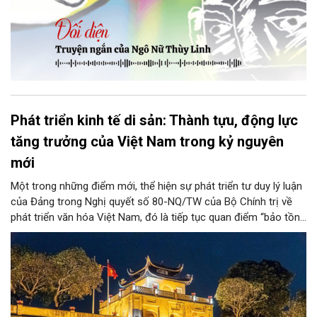
Phát triển kinh tế di sản: Thành tựu, động lực
tăng trưởng của Việt Nam trong kỷ nguyên
mới
Một trong những điểm mới, thể hiện sự phát triển tư duy lý luận
của Đảng trong Nghị quyết số 80-NQ/TW của Bộ Chính trị về
phát triển văn hóa Việt Nam, đó là tiếp tục quan điểm “bảo tồn
và phát huy giá trị di sản văn hóa gắn kết với phát triển kinh tế -
xã hội và du lịch”; đồng thời, nâng lên một tầm cao mới: “phát
triển kinh tế di sản”.