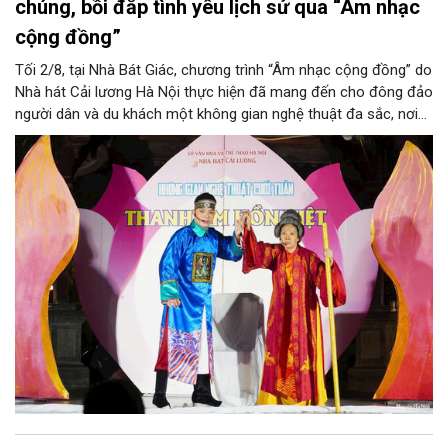
chúng, bồi đắp tình yêu lịch sử qua “Âm nhạc
cộng đồng”
Tối 2/8, tại Nhà Bát Giác, chương trình “Âm nhạc cộng đồng” do
Nhà hát Cải lương Hà Nội thực hiện đã mang đến cho đông đảo
người dân và du khách một không gian nghệ thuật đa sắc, nơi
những làn điệu cải lương, ca cổ, tân cổ và các tiết mục múa
hòa quyện trong không gian của phố đi bộ hồ Hoàn Kiếm. Đặc
biệt, chương trình có sự giao lưu của các nghệ sĩ đến từ
phương Nam, góp phần tạo nên cuộc gặp gỡ nghệ thuật giàu
cảm xúc.