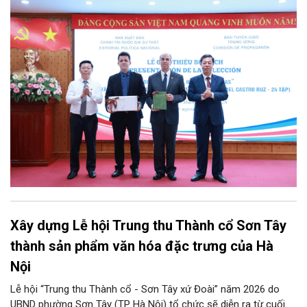
Nhà xuất bản Chính trị quốc gia Sự thật phối hợp với Ban Tuyên
giáo Trung ương tổ chức Lễ giới thiệu bộ sách “Tuyển tập các
tác phẩm chọn lọc của Tổng Tư lệnh Fidel Castro Ruz” gồm 24
tập bằng tiếng Tây Ban Nha.
Xây dựng Lễ hội Trung thu Thành cổ Sơn Tây
thành sản phẩm văn hóa đặc trưng của Hà
Nội
Lễ hội “Trung thu Thành cổ - Sơn Tây xứ Đoài” năm 2026 do
UBND phường Sơn Tây (TP Hà Nội) tổ chức sẽ diễn ra từ cuối