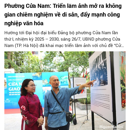
Phường Cửa Nam: Triển lãm ảnh mở ra không
gian chiêm nghiệm về di sản, đẩy mạnh công
nghiệp văn hóa
Hướng tới Đại hội đại biểu Đảng bộ phường Cửa Nam lần
thứ I, nhiệm kỳ 2025 – 2030, sáng 26/7, UBND phường Cửa
Nam (TP. Hà Nội) đã khai mạc triển lãm ảnh với chủ đề “Cửa
Nam giao hòa: Cửa ngõ văn hóa kết nối di sản, đổi mới sáng
tạo” tại khuôn viên Trường THCS Trưng Vương (26 phố Hàng
Bài, phường Cửa Nam).