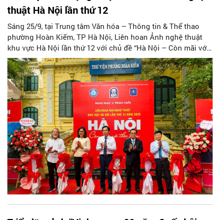
thuật Hà Nội lần thứ 12
Sáng 25/9, tại Trung tâm Văn hóa – Thông tin & Thể thao
phường Hoàn Kiếm, TP Hà Nội, Liên hoan Ảnh nghệ thuật
khu vực Hà Nội lần thứ 12 với chủ đề “Hà Nội – Còn mãi với
thời gian” đã chính thức khai mạc. Sự kiện do Hội Nghệ sĩ
Nhiếp ảnh Việt Nam phối hợp cùng Hội Liên hiệp Văn học
Nghệ thuật Hà Nội và Hội Nhiếp ảnh Nghệ thuật Hà Nội tổ
chức.