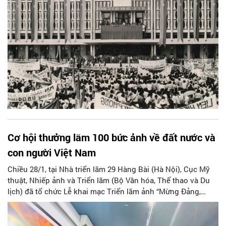
Cơ hội thưởng lãm 100 bức ảnh về đất nước và
con người Việt Nam
Chiều 28/1, tại Nhà triển lãm 29 Hàng Bài (Hà Nội), Cục Mỹ
thuật, Nhiếp ảnh và Triển lãm (Bộ Văn hóa, Thể thao và Du
lịch) đã tổ chức Lễ khai mạc Triển lãm ảnh “Mừng Đảng,
Mừng Xuân và Chào mừng thành công Đại hội lần thứ XIV
của Đảng”. Sự kiện là hoạt động văn hóa nghệ thuật có ý
nghĩa, chào mừng thành công Đại hội Đại biểu toàn quốc