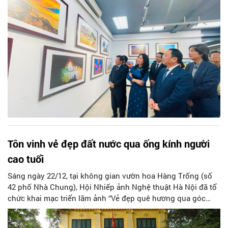
Đảng Cộng sản Việt Nam lần thứ XIV và năm mới Bính Ngọ
2026.
Tôn vinh vẻ đẹp đất nước qua ống kính người
cao tuổi
Sáng ngày 22/12, tại không gian vườn hoa Hàng Trống (số
42 phố Nhà Chung), Hội Nhiếp ảnh Nghệ thuật Hà Nội đã tổ
chức khai mạc triển lãm ảnh “Vẻ đẹp quê hương qua góc
nhìn người cao tuổi”. 76 tác phẩm của 76 tác giả cao tuổi đã
mang đến cho công chúng không gian nghệ thuật giàu cảm