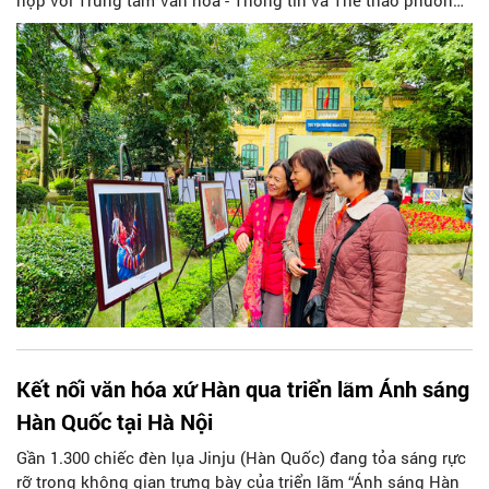
hợp với Trung tâm Văn hóa - Thông tin và Thể thao phường
Hoàn Kiếm tổ chức khai mạc Triển lãm ảnh “Phụ nữ trong
cuộc sống”. Triển lãm giới thiệu 68 tác phẩm của 46 nghệ sĩ
nhiếp ảnh nữ là hội viên Hội Nhiếp ảnh Nghệ thuật Hà Nội.
Kết nối văn hóa xứ Hàn qua triển lãm Ánh sáng
Hàn Quốc tại Hà Nội
Gần 1.300 chiếc đèn lụa Jinju (Hàn Quốc) đang tỏa sáng rực
rỡ trong không gian trưng bày của triển lãm “Ánh sáng Hàn