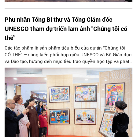
Phu nhân Tổng Bí thư và Tổng Giám đốc
UNESCO tham dự triển lãm ảnh "Chúng tôi có
thể"
Các tác phẩm là sản phẩm tiêu biểu của dự án “Chúng tôi
CÓ THỂ” – sáng kiến phối hợp giữa UNESCO và Bộ Giáo dục
và Đào tạo, hướng đến mục tiêu trao quyền học tập và phát
triển toàn diện cho phụ nữ và trẻ em gái dân tộc thiểu số tại
các vùng khó khăn.