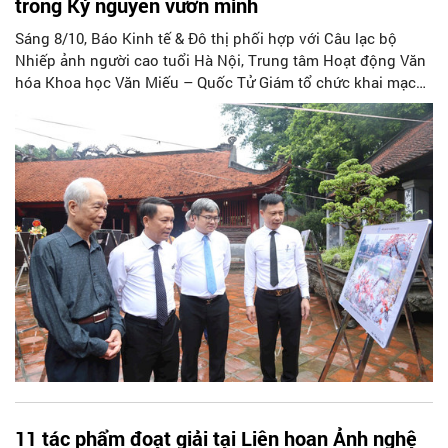
trong Kỷ nguyên vươn mình
Sáng 8/10, Báo Kinh tế & Đô thị phối hợp với Câu lạc bộ
Nhiếp ảnh người cao tuổi Hà Nội, Trung tâm Hoạt động Văn
hóa Khoa học Văn Miếu – Quốc Tử Giám tổ chức khai mạc
Triển lãm ảnh “Hà Nội trong tôi” lần thứ 20 - năm 2025 với
chủ đề “Hà Nội trong Kỷ nguyên vươn mình”.
11 tác phẩm đoạt giải tại Liên hoan Ảnh nghệ