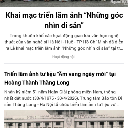
Khai mạc triển lãm ảnh “Những góc
nhìn di sản”
Trong khuôn khổ các họat động giao lưu văn học nghệ
thuật của văn nghệ sĩ Hà Nội - Huế - TP Hồ Chí Minh đã diễn
ra Lễ khai mạc triển lãm ảnh “Những góc nhìn di sản” tại trụ
sở Liên Hiệp các Hội Văn học Nghệ thuật TP Huế.
Hoạt động hội
Triển lãm ảnh tư liệu “Âm vang ngày mới” tại
Hoàng Thành Thăng Long
Nhân kỷ niệm 51 năm Ngày Giải phóng miền Nam, thống
nhất đất nước (30/4/1975 - 30/4/2026), Trung tâm Bảo tồn Di
sản Thăng Long - Hà Nội tổ chức triển lãm ảnh tư liệu với
chủ đề “Âm vang ngày mới”.