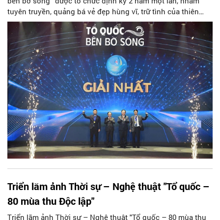
bên bờ sóng” được tổ chức định kỳ 2 năm một lần, nhằm
tuyên truyền, quảng bá vẻ đẹp hùng vĩ, trữ tình của thiên
nhiên, con người vùng biển, đảo Việt Nam; phản ánh sinh
động cuộc sống, lao động, sản xuất và nhiệm vụ giữ gìn chủ
quyền, an ninh biển, đảo thiêng liêng của Tổ quốc.
Triển lãm ảnh Thời sự – Nghệ thuật "Tổ quốc –
80 mùa thu Độc lập"
Triển lãm ảnh Thời sự – Nghệ thuật "Tổ quốc – 80 mùa thu