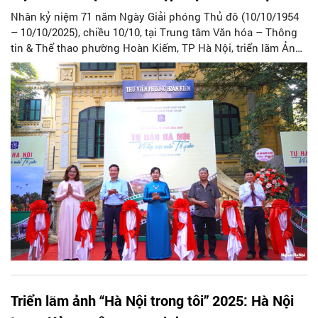
Nhân kỷ niệm 71 năm Ngày Giải phóng Thủ đô (10/10/1954
– 10/10/2025), chiều 10/10, tại Trung tâm Văn hóa – Thông
tin & Thể thao phường Hoàn Kiếm, TP Hà Nội, triển lãm Ảnh
nghệ thuật Hà Nội lần thứ 55 với chủ đề "Tự hào Hà Nội" và
"Vẻ đẹp mọi miền Tổ quốc" đã chính thức khai mạc.
Triển lãm ảnh “Hà Nội trong tôi” 2025: Hà Nội