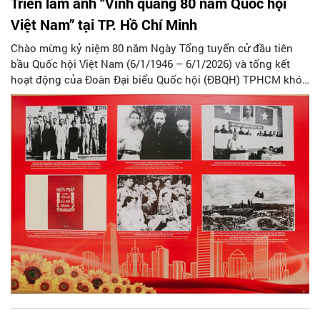
Triển lãm ảnh “Vinh quang 80 năm Quốc hội
Việt Nam” tại TP. Hồ Chí Minh
Chào mừng kỷ niệm 80 năm Ngày Tổng tuyển cử đầu tiên
bầu Quốc hội Việt Nam (6/1/1946 – 6/1/2026) và tổng kết
hoạt động của Đoàn Đại biểu Quốc hội (ĐBQH) TPHCM khóa
XV, nhiệm kỳ 2021 – 2026, Ban Tổ chức các ngày lễ lớn
TP.HCM tổ chức triển lãm ảnh chủ đề "Vinh quang 80 năm
Quốc hội Việt Nam". Triển lãm diễn ra từ ngày 7/8 đến 17/8.