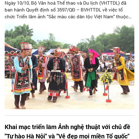
Ngày 10/10, Bộ Văn hoá Thể thao và Du lịch (VHTTDL) đã
ban hành Quyết định số 3597/QĐ – BVHTTDL về việc tổ
chức Triển lãm ảnh "Sắc màu các dân tộc Việt Nam" thuộc
Chương trình mục tiêu quốc gia phát triển kinh tế - xã hội
vùng đồng bào dân tộc thiểu số và miền núi năm 2025 của
Bộ VHTTDL.
Khai mạc triển lãm Ảnh nghệ thuật với chủ đề
"Tự hào Hà Nội" và "Vẻ đẹp mọi miền Tổ quốc"