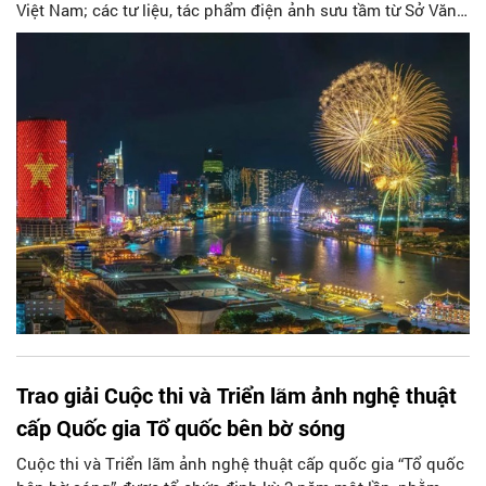
Việt Nam; các tư liệu, tác phẩm điện ảnh sưu tầm từ Sở Văn
hóa và Thể thao, Sở Du lịch, Đài Phát thanh - Truyền hình,
Hội Điện ảnh TP Hồ Chí Minh... Triển lãm dự kiến diễn ra từ
ngày 21 - 25/11 tại TP Hồ Chí Minh.
Trao giải Cuộc thi và Triển lãm ảnh nghệ thuật
cấp Quốc gia Tổ quốc bên bờ sóng
Cuộc thi và Triển lãm ảnh nghệ thuật cấp quốc gia “Tổ quốc