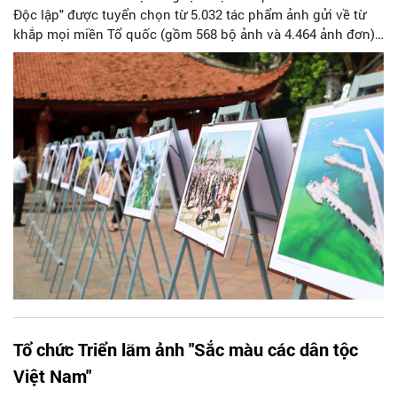
Độc lập" được tuyển chọn từ 5.032 tác phẩm ảnh gửi về từ
khắp mọi miền Tổ quốc (gồm 568 bộ ảnh và 4.464 ảnh đơn),
phản ánh toàn diện dòng chảy lịch sử và hơi thở cuộc sống
Việt Nam trong tám thập kỷ qua.
Tổ chức Triển lãm ảnh "Sắc màu các dân tộc
Việt Nam"