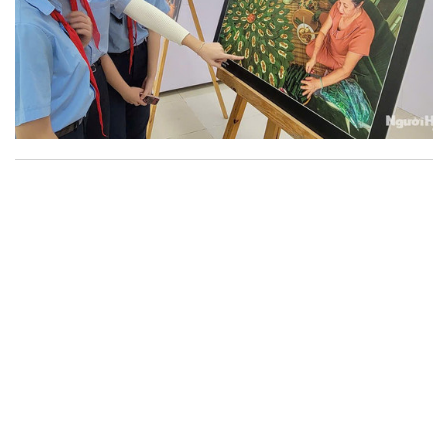
Khai mạc triển lãm ảnh “Sắc màu các dân tộc
Việt Nam”
Chiều 18/11, tại Trung tâm Giám định và Triển lãm tác phẩm
Mỹ thuật, Nhiếp ảnh (số 29 Hàng Bài, quận Hoàn Kiếm, Hà
Nội), Cục Mỹ thuật, Nhiếp ảnh và Triển lãm (Bộ Văn hóa, Thể
thao và Du lịch) tổ chức khai mạc triển lãm ảnh “Sắc màu
các dân tộc Việt Nam”.