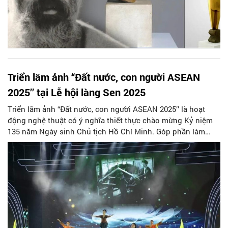
Triển lãm ảnh “Đất nước, con người ASEAN
2025’’ tại Lễ hội làng Sen 2025
Triển lãm ảnh “Đất nước, con người ASEAN 2025’’ là hoạt
động nghệ thuật có ý nghĩa thiết thực chào mừng Kỷ niệm
135 năm Ngày sinh Chủ tịch Hồ Chí Minh. Góp phần làm
phong phú nội dung của Lễ hội Làng Sen tại Nghệ An; đồng
thời góp phần tăng cường giao lưu văn hóa trong khu vực.