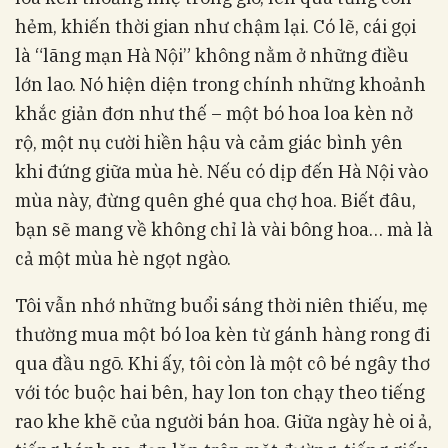
hẻm, khiến thời gian như chậm lại. Có lẽ, cái gọi
là “lãng mạn Hà Nội” không nằm ở những điều
lớn lao. Nó hiện diện trong chính những khoảnh
khắc giản đơn như thế – một bó hoa loa kèn nở
rộ, một nụ cười hiền hậu và cảm giác bình yên
khi đứng giữa mùa hè. Nếu có dịp đến Hà Nội vào
mùa này, đừng quên ghé qua chợ hoa. Biết đâu,
bạn sẽ mang về không chỉ là vài bông hoa… mà là
cả một mùa hè ngọt ngào.
Tôi vẫn nhớ những buổi sáng thời niên thiếu, mẹ
thường mua một bó loa kèn từ gánh hàng rong đi
qua đầu ngõ. Khi ấy, tôi còn là một cô bé ngây thơ
với tóc buộc hai bên, hay lon ton chạy theo tiếng
rao khe khẽ của người bán hoa. Giữa ngày hè oi ả,