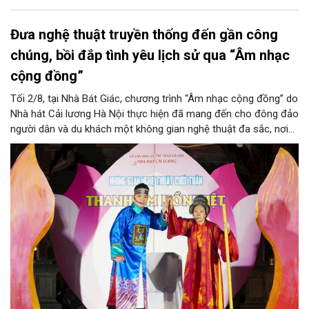
Đưa nghệ thuật truyền thống đến gần công
chúng, bồi đắp tình yêu lịch sử qua “Âm nhạc
cộng đồng”
Tối 2/8, tại Nhà Bát Giác, chương trình “Âm nhạc cộng đồng” do
Nhà hát Cải lương Hà Nội thực hiện đã mang đến cho đông đảo
người dân và du khách một không gian nghệ thuật đa sắc, nơi
những làn điệu cải lương, ca cổ, tân cổ và các tiết mục múa
hòa quyện trong không gian của phố đi bộ hồ Hoàn Kiếm. Đặc
biệt, chương trình có sự giao lưu của các nghệ sĩ đến từ
phương Nam, góp phần tạo nên cuộc gặp gỡ nghệ thuật giàu
cảm xúc.