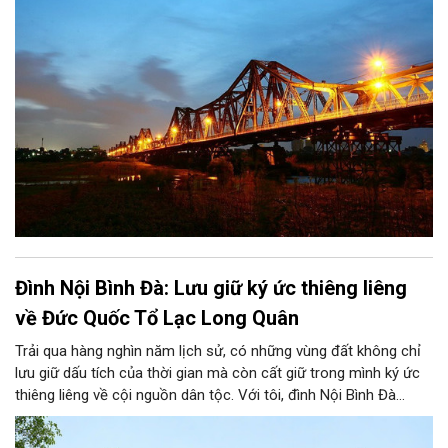
đèn được bật sáng chiếu rọi con đường tôi đi ngang qua. Hàng
cột điện thẳng tắp nối đuôi nhau thắp sáng khiến tôi thấy có
chút háo hức mong chờ. Chờ đợi khoảnh khắc ấy. Khoảnh khắc
tưởng chừng như rất đơn giản, rất đỗi bình thường và vẫn diễn
ra hàng ngày ấy. Bây giờ ánh sáng có thể nhìn thấy bất kỳ đâu,
bất kỳ chỗ nào và đủ mọi màu sắc nhưng trước kia thì khác.
Ánh sáng là một điều gì đó rất xa xỉ.
Đình Nội Bình Đà: Lưu giữ ký ức thiêng liêng
về Đức Quốc Tổ Lạc Long Quân
Trải qua hàng nghìn năm lịch sử, có những vùng đất không chỉ
lưu giữ dấu tích của thời gian mà còn cất giữ trong mình ký ức
thiêng liêng về cội nguồn dân tộc. Với tôi, đình Nội Bình Đà
không chỉ là ngôi đình cổ của quê hương, mà còn gắn với tuổi
thơ, với những mùa lễ hội tháng ba âm lịch và với niềm tự hào