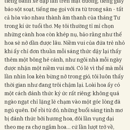
tiếng bánh xe đạp lăn trên mặt đường, tiếng giấy
báo sột soạt, tiếng mẹ gọi với ra từ trong sân - tất
cả hòa vào nhau thành âm thanh của tháng Tư
trong kí ức tuổi thơ. Mẹ tôi thường tỉ mỉ chọn
những cành hoa còn khép nụ, bảo rằng như thế
hoa sẽ nở dần được lâu. Niềm vui của đứa trẻ nhỏ
khi ấy chỉ đơn thuần mỗi sáng thức dậy lại thấy
thêm một bông hé cánh, như ngôi nhà mỗi ngày
được nhận một niềm vui mới. Có lẽ vì thế mà mỗi
lần nhìn loa kèn bừng nở trong gió, tôi luôn thấy
thời gian như đang trôi chậm lại. Loài hoa ấy có
một cách đánh thức ký ức rất riêng: không quá
ngào ngạt chỉ lặng lẽ chạm vào một góc lòng đã
ngủ quên. Để rồi từ đó, những buổi sáng tinh mơ
bị đánh thức bởi hương hoa, đôi lần vụng dại
theo mẹ ra chợ ngắm hoa… cứ lần lượt trở về,