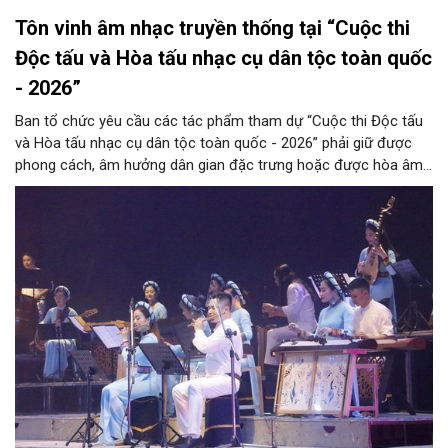
Tôn vinh âm nhạc truyền thống tại “Cuộc thi
Độc tấu và Hòa tấu nhạc cụ dân tộc toàn quốc
- 2026”
Ban tổ chức yêu cầu các tác phẩm tham dự “Cuộc thi Độc tấu
và Hòa tấu nhạc cụ dân tộc toàn quốc - 2026” phải giữ được
phong cách, âm hưởng dân gian đặc trưng hoặc được hòa âm,
phối khí mới trên nền tảng làn điệu âm nhạc truyền thống Việt
Nam, đồng thời phải được trình diễn trực tiếp bằng nhạc cụ dân
tộc.