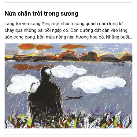
Nửa chân trời trong sương
Làng tôi ven sông Yên, một nhánh sông quanh năm lững lờ
chảy qua những bãi bồi ngập cỏ. Con đường đất dẫn vào làng
uốn cong cong, bốn mùa nồng nàn hương hoa cỏ. Những buổi
hoàng hôn, khi nắng đã dịu xuống phía cuối sông, đám hoa tím
lại thẫm màu như có ai vừa rắc lên một lớp khói.