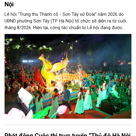
Nội
Lễ hội “Trung thu Thành cổ - Sơn Tây xứ Đoài” năm 2026 do
UBND phường Sơn Tây (TP Hà Nội) tổ chức sẽ diễn ra từ cuối
tháng 8/2026. Hiện tại, công tác chuẩn bị Lễ hội đang được
chính quyền phường Sơn Tây cùng các phòng, ban, ngành, đơn
vị và 25 tổ dân phố khẩn trương triển khai, tạo khí thế sôi nổi,
sẵn sàng mang đến cho Nhân dân và du khách một mùa Trung
thu quy mô, đặc sắc và giàu bản sắc văn hóa xứ Đoài.
Phát động Cuộc thi trực tuyến “Thủ đô Hà Nội