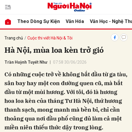
Theo Dòng Sự Kiện
Văn Hóa
Văn Học - Nghệ Th
bình luận
Trang chủ
Cuộc thi viết Hà Nội & Tôi
Hà Nội, mùa loa kèn trở gió
Trần Huỳnh Tuyết Như
07:58 30/06/2026
Có những cuộc trở về không bắt đầu từ ga tàu,
sân bay hay một con đường quen cũ, mà bắt
đầu từ một mùi hương. Với tôi, đó là hương
Hủy
G
hoa loa kèn của tháng Tư Hà Nội, thứ hương
thanh sạch, mong manh mà bền bỉ, chỉ cần
thoảng qua nơi đầu phố cũng đủ làm cả một
miền niên thiếu thức dậy trong lòng.