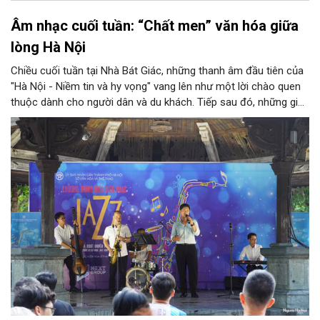
Âm nhạc cuối tuần: “Chất men” văn hóa giữa
lòng Hà Nội
Chiều cuối tuần tại Nhà Bát Giác, những thanh âm đầu tiên của
"Hà Nội - Niềm tin và hy vọng" vang lên như một lời chào quen
thuộc dành cho người dân và du khách. Tiếp sau đó, những giai
điệu jazz kinh điển của thế giới lần lượt cất lên qua phần biểu
diễn của NSƯT Quyền Văn Minh và các nghệ sĩ Bình Minh Jazz
Club, mở ra một không gian âm nhạc giàu cảm xúc ngay giữa
trung tâm Thủ đô.