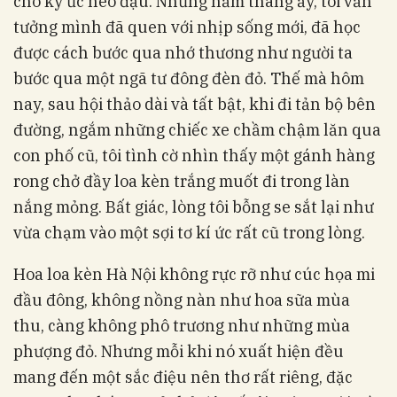
cho ký ức neo đậu. Những năm tháng ấy, tôi vẫn
tưởng mình đã quen với nhịp sống mới, đã học
được cách bước qua nhớ thương như người ta
bước qua một ngã tư đông đèn đỏ. Thế mà hôm
nay, sau hội thảo dài và tất bật, khi đi tản bộ bên
đường, ngắm những chiếc xe chầm chậm lăn qua
con phố cũ, tôi tình cờ nhìn thấy một gánh hàng
rong chở đầy loa kèn trắng muốt đi trong làn
nắng mỏng. Bất giác, lòng tôi bỗng se sắt lại như
vừa chạm vào một sợi tơ kí ức rất cũ trong lòng.
Hoa loa kèn Hà Nội không rực rỡ như cúc họa mi
đầu đông, không nồng nàn như hoa sữa mùa
thu, càng không phô trương như những mùa
phượng đỏ. Nhưng mỗi khi nó xuất hiện đều
mang đến một sắc điệu nên thơ rất riêng, đặc