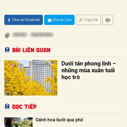
Chia sẻ Facebook
Chia sẻ Zalo
Copy link
Hà Nội
Hoa loa kèn
Bài liên quan
Dưới tán phong linh –
những mùa xuân tuổi
học trò
Đọc tiếp
Gánh hoa bưởi qua phố