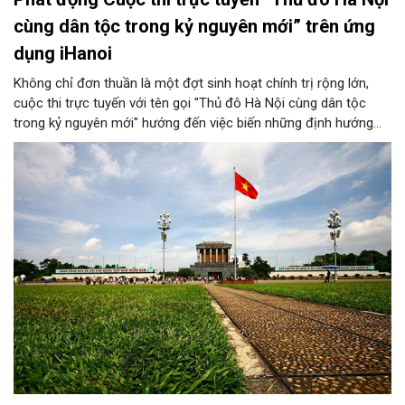
cùng dân tộc trong kỷ nguyên mới” trên ứng
dụng iHanoi
Không chỉ đơn thuần là một đợt sinh hoạt chính trị rộng lớn,
cuộc thi trực tuyến với tên gọi "Thủ đô Hà Nội cùng dân tộc
trong kỷ nguyên mới" hướng đến việc biến những định hướng
chiến lược trong Nghị quyết số 02-NQ/TW của Bộ Chính trị
thành niềm tin, thành nhận thức chung của mỗi người dân.