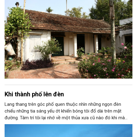
mái ngói, khoảng sân rộng với hai cây cau cao vút, căn bếp luôn
thơm nồng khói lửa…; nhớ ông tôi rất nghiêm, bà tôi rất hiền và
cô tôi (tất nhiên khi đó chưa lấy chồng) thì rất tuyệt vời!
Khi thành phố lên đèn
Lang thang trên góc phố quen thuộc nhìn những ngọn đèn
chiếu những tia sáng yếu ớt khiến bóng tôi đổ dài trên mặt
đường. Tâm trí tôi lại nhớ về một thủa xưa cũ nào đó khi mà
ánh sáng vẫn còn chút gì đó mới mẻ. Bởi thế mà tôi lại vô cùng
thích thú khi được ngắm nhìn cảnh Hà Nội lên đèn. Từng ngọn