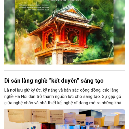
văn hóa đầy sức hút, góp phần làm phong phú đời sống nghệ
thuật của Thủ đô trong mùa thu này.
Di sản làng nghề “kết duyên” sáng tạo
Là nơi lưu giữ ký ức, kỹ năng và bản sắc cộng đồng, các làng
nghề Hà Nội dần trở thành nguồn lực cho sáng tạo. Sự gặp gỡ
giữa nghệ nhân và nhà thiết kế, nghệ sĩ đang mở ra những khả
năng phát triển mới cho thủ công đương đại trên nền tảng di
sản. Từ những cuộc “kết duyên” đầy cảm hứng ấy, Hà Nội đang
khơi thông mạch ngầm của hệ sinh thái thủ công, biến vốn cổ
thành động lực bền vững cho tương lai.