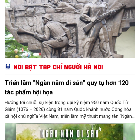
Nổi bật Tạp chí Người Hà Nội
Triển lãm “Ngàn năm di sản” quy tụ hơn 120
tác phẩm hội họa
Hướng tới chuỗi sự kiện trọng đại kỷ niệm 950 năm Quốc Tử
Giám (1076 – 2026) cùng 81 năm Quốc khánh nước Cộng hòa
xã hội chủ nghĩa Việt Nam, triển lãm mỹ thuật mang tên “Ngàn
năm di sản” sẽ chính thức khai mạc vào ngày 8/8 tại Nhà Thái
Học, Di tích Quốc gia đặc biệt Văn Miếu – Quốc Tử Giám. Sự
kiện kéo dài đến ngày 25/9/2026 hứa hẹn trở thành điểm đến