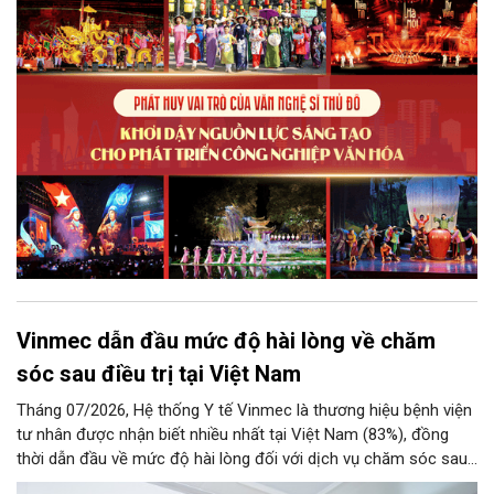
điều kiện để nguồn lực sáng tạo ấy phát triển sẽ là “chìa khóa”
để Hà Nội khai thác hiệu quả tiềm năng văn hóa, nâng cao năng
lực cạnh tranh và khẳng định vị thế của một trung tâm sáng tạo
trong kỷ nguyên mới.
Vinmec dẫn đầu mức độ hài lòng về chăm
sóc sau điều trị tại Việt Nam
Tháng 07/2026, Hệ thống Y tế Vinmec là thương hiệu bệnh viện
tư nhân được nhận biết nhiều nhất tại Việt Nam (83%), đồng
thời dẫn đầu về mức độ hài lòng đối với dịch vụ chăm sóc sau
điều trị.