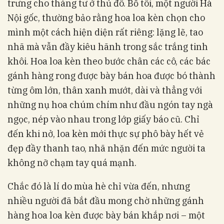
trưng cho tháng tư ở thủ đô. Bố tôi, một người Hà
Nội gốc, thường bảo rằng hoa loa kèn chọn cho
mình một cách hiện diện rất riêng: lặng lẽ, tao
nhã mà vẫn đầy kiêu hãnh trong sắc trắng tinh
khôi. Hoa loa kèn theo bước chân các cô, các bác
gánh hàng rong được bày bán hoa được bó thành
từng ôm lớn, thân xanh mướt, dài và thẳng với
những nụ hoa chúm chím như đầu ngón tay ngà
ngọc, nép vào nhau trong lớp giấy báo cũ. Chỉ
đến khi nở, loa kèn mới thực sự phô bày hết vẻ
đẹp đầy thanh tao, nhã nhặn đến mức người ta
không nỡ chạm tay quá mạnh.
Chắc đó là lí do mùa hè chỉ vừa đến, nhưng
nhiều người đã bắt đầu mong chờ những gánh
hàng hoa loa kèn được bày bán khắp nơi – một