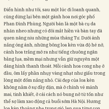
Điển hình như tôi, sau một lúc đi loanh quanh,
cũng dừng lại bên một gánh hoa nơi góc phố
Phan Đình Phùng. Người bán là một bà cụ da
nhăn nheo nhưng có đôi mắt hiền và bàn tay đã
quen nâng niu những mùa tháng Tư. Dưới ánh
nắng óng ánh, những bông loa kèn vừa độ hé nở,
cánh hoa trắng mở ra như tiếng chuông ngân
bằng lụa, mềm mại nhưng vẫn giữ nguyên một
dáng hình thanh thoát. Mỗi cánh hoa cong nhẹ ở
đầu, ôm lấy phần nhụy vàng nhạt như giấu trong
lòng một đốm nắng nhỏ. Cái đẹp của loa kèn
không nằm ở sự đầy đặn, mà ở chính vẻ mảnh
mai, tinh khiết, ở cái cách nó bung nở từ tốn như
thể sợ làm xao động cả buổi sớm Hà Nội. Hương
loa kèn thoảng nhẹ trong gió, len qua từng con