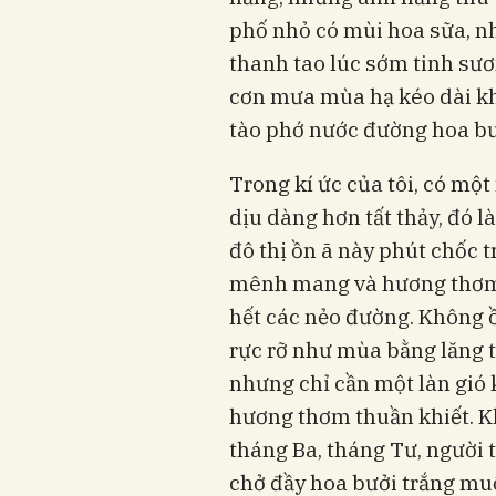
phố nhỏ có mùi hoa sữa, n
thanh tao lúc sớm tinh sư
cơn mưa mùa hạ kéo dài kh
tào phớ nước đường hoa bư
Trong kí ức của tôi, có m
dịu dàng hơn tất thảy, đó l
đô thị ồn ã này phút chốc 
mênh mang và hương thơm 
hết các nẻo đường. Không 
rực rỡ như mùa bằng lăng tí
nhưng chỉ cần một làn gió 
hương thơm thuần khiết. K
tháng Ba, tháng Tư, người 
chở đầy hoa bưởi trắng mu