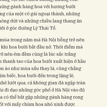
hững gánh hàng hoa với hương bưởi
ơng của một cô gái ngoại thành, những
ông dứt và những chiều lang thang ăn
ởi ở góc đường Lý Thái Tổ.
ột mùa trong năm mà Hà Nội bỗng trở nên
à khi hoa bưởi bắt đầu nở. Thời điểm mà
trở nên êm đềm cũng là lúc sắc trắng
thanh tao của hoa bưởi xuất hiện ở hầu
ồn ào như mùa sấu thay lá, cũng chẳng
m biếc, hoa bưởi đến trong lặng lẽ,
khẽ lướt qua, cả không gian đã ngập tràn
hi đi dạo những góc phố ở Hà Nội vào độ
ta có thể bắt gặp những gánh hàng rong
ốt với mấy chùm hoa nhỏ xinh được