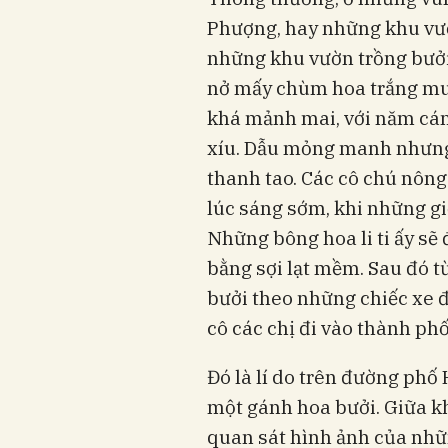
Phượng, hay những khu vườn
những khu vườn trồng bưởi
nở mấy chùm hoa trắng muố
khá mảnh mai, với năm cá
xíu. Dẫu mỏng manh nhưng
thanh tao. Các cô chú nông
lúc sáng sớm, khi những gi
Những bông hoa li ti ấy sẽ
bằng sợi lạt mềm. Sau đó t
bưởi theo những chiếc xe 
cô các chị đi vào thành phố
Đó là lí do trên đường phố 
một gánh hoa bưởi. Giữa khô
quan sát hình ảnh của nhữ