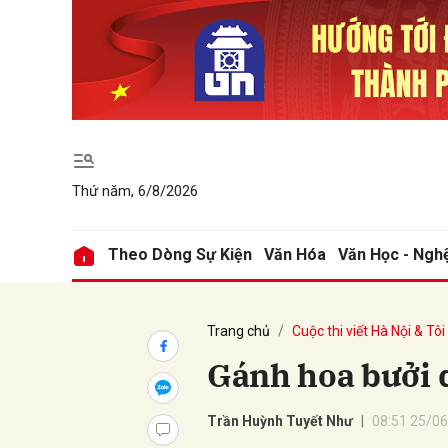
Gửi 
Thứ năm, 6/8/2026
Theo Dòng Sự Kiện
Văn Hóa
Văn Học - Ngh
Trang chủ
Cuộc thi viết Hà Nội & Tôi
Gánh hoa bưởi 
Trần Huỳnh Tuyết Như
08:51 25/0