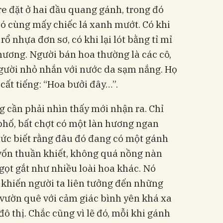
re đặt ở hai đầu quang gánh, trong đó
ó cùng mấy chiếc lá xanh mướt. Có khi
ổ nhựa đơn sơ, có khi lại lót bằng tỉ mỉ
hương. Người bán hoa thường là các cô,
người nhỏ nhắn với nước da sạm nắng. Họ
 cất tiếng: “Hoa bưởi đây…”.
g cần phải nhìn thấy mới nhận ra. Chỉ
phố, bất chợt có một làn hương ngan
 tức biết rằng đâu đó đang có một gánh
vốn thuần khiết, không quá nồng nàn
ọt gắt như nhiều loài hoa khác. Nó
 khiến người ta liên tưởng đến những
 vườn quê với cảm giác bình yên khá xa
đô thị. Chắc cũng vì lẽ đó, mỗi khi gánh