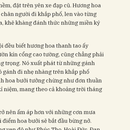
mềm, đặt trên yên xe đạp cũ. Hương hoa
 chân người đi khắp phố, len vào từng
cửa, khẽ khàng đánh thức những miền ký
ội đều biết hương hoa thanh tao ấy
ờn kín cổng cao tường, cũng chẳng phải
g trọng. Nó xuất phát từ những gánh
ô gánh đi nhẹ nhàng trên khắp phố
h hoa bưởi tưởng chừng như đơn thuần
 kỉ niệm, mang theo cả khoảng trời tháng
 trở nên ấm áp hơn với những cơn mưa
i điểm hoa bưởi sẽ bắt đầu bừng nở.
g ven đô như Phúc Thọ, Hoài Đức, Đan