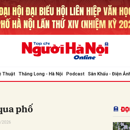
bình luận
ệ Thuật
Thăng Long - Hà Nội
Podcast
Sân Khấu - Điện Ản
Hủy
G
qua phố
Đọ
6/2026