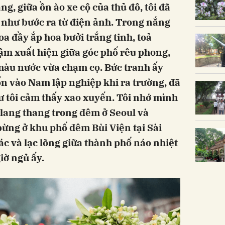
g, giữa ồn ào xe cộ của thủ đô, tôi đã
như bước ra từ điện ảnh. Trong nắng
a đầy ắp hoa bưởi trắng tinh, toả
ậm xuất hiện giữa góc phố rêu phong,
àu nước vừa chạm cọ. Bức tranh ấy
n vào Nam lập nghiệp khi ra trường, đã
ư tôi cảm thấy xao xuyến. Tôi nhớ mình
 lang thang trong đêm ở Seoul và
ừng ở khu phố đêm Bùi Viện tại Sài
c và lạc lõng giữa thành phố náo nhiệt
iờ ngủ ấy.