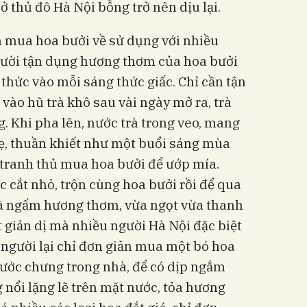
ở thủ đô Hà Nội bỗng trở nên dịu lại.
 mua hoa bưởi về sử dụng với nhiều
ười tận dụng hương thơm của hoa bưởi
 thức vào mỗi sáng thức giấc. Chỉ cần tận
ào hũ trà khô sau vài ngày mở ra, trà
. Khi pha lên, nước trà trong veo, mang
, thuần khiết như một buổi sáng mùa
ị tranh thủ mua hoa bưởi để ướp mía.
cắt nhỏ, trộn cùng hoa bưởi rồi để qua
ã ngấm hương thơm, vừa ngọt vừa thanh
 giản dị mà nhiều người Hà Nội đặc biệt
ó người lại chỉ đơn giản mua một bó hoa
nước chưng trong nhà, để có dịp ngắm
nổi lặng lẽ trên mặt nước, tỏa hương