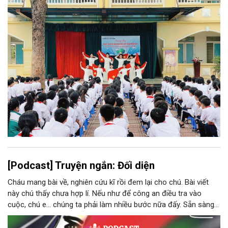
đầu mối đơn vị, tỷ lệ tinh gọn đạt 57,69%.
[Podcast] Truyện ngắn: Đối diện
Cháu mang bài về, nghiên cứu kĩ rồi đem lại cho chú. Bài viết
này chú thấy chưa hợp lí. Nếu như để công an điều tra vào
cuộc, chú e… chúng ta phải làm nhiều bước nữa đấy. Sẵn sàng
thì tiếp tục nhé! Chú Minh cầm tập bài viết đưa lại cho Thy. Cô
ngại ngùng đỡ lấy. Đây là lần thứ ba, loạt bài phóng sự của mình