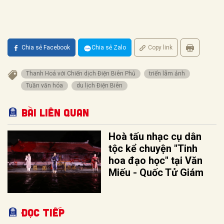
Chia sẻ Facebook
Chia sẻ Zalo
Copy link
Thanh Hoá với Chiến dịch Điện Biên Phủ
triển lãm ảnh
Tuần văn hóa
du lịch Điện Biên
Bài liên quan
Hoà tấu nhạc cụ dân
tộc kể chuyện "Tinh
hoa đạo học" tại Văn
Miếu - Quốc Tử Giám
Đọc tiếp