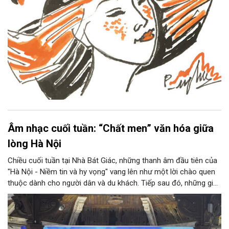
Âm nhạc cuối tuần: “Chất men” văn hóa giữa
lòng Hà Nội
Chiều cuối tuần tại Nhà Bát Giác, những thanh âm đầu tiên của
"Hà Nội - Niềm tin và hy vọng" vang lên như một lời chào quen
thuộc dành cho người dân và du khách. Tiếp sau đó, những giai
điệu jazz kinh điển của thế giới lần lượt cất lên qua phần biểu
diễn của NSƯT Quyền Văn Minh và các nghệ sĩ Bình Minh Jazz
Club, mở ra một không gian âm nhạc giàu cảm xúc ngay giữa
trung tâm Thủ đô.