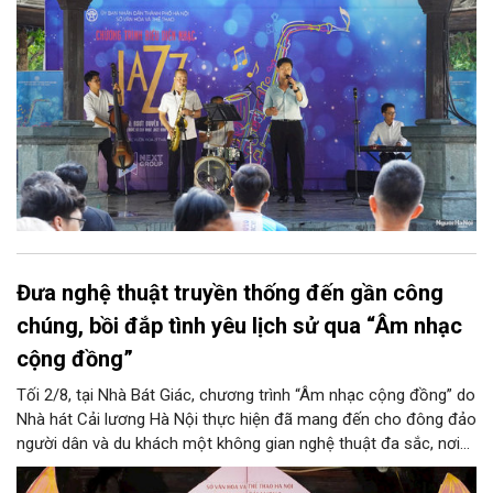
Đưa nghệ thuật truyền thống đến gần công
chúng, bồi đắp tình yêu lịch sử qua “Âm nhạc
cộng đồng”
Tối 2/8, tại Nhà Bát Giác, chương trình “Âm nhạc cộng đồng” do
Nhà hát Cải lương Hà Nội thực hiện đã mang đến cho đông đảo
người dân và du khách một không gian nghệ thuật đa sắc, nơi
những làn điệu cải lương, ca cổ, tân cổ và các tiết mục múa
hòa quyện trong không gian của phố đi bộ hồ Hoàn Kiếm. Đặc