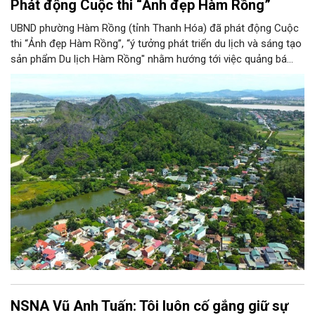
Phát động Cuộc thi “Ảnh đẹp Hàm Rồng”
UBND phường Hàm Rồng (tỉnh Thanh Hóa) đã phát động Cuộc
thi “Ảnh đẹp Hàm Rồng”, “ý tưởng phát triển du lịch và sáng tạo
sản phẩm Du lịch Hàm Rồng" nhằm hướng tới việc quảng bá
hình ảnh, cảnh quan, văn hóa, đồng thời tìm kiếm những giải
pháp và sản phẩm mới góp phần phát triển du lịch bền vững...
NSNA Vũ Anh Tuấn: Tôi luôn cố gắng giữ sự