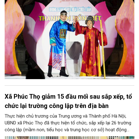
biệt, chương trình có sự giao lưu của các nghệ sĩ đến từ
phương Nam, góp phần tạo nên cuộc gặp gỡ nghệ thuật giàu
cảm xúc.
Xã Phúc Thọ giảm 15 đầu mối sau sắp xếp, tổ
chức lại trường công lập trên địa bàn
Thực hiện chủ trương của Trung ương và Thành phố Hà Nội,
UBND xã Phúc Thọ đã thực hiện tổ chức, sắp xếp lại 26 trường
công lập (mầm non, tiểu học và trung học cơ sở) hoạt động
độc lập thành 11 trường. Sau khi sắp xếp, xã Phúc Thọ giảm 15