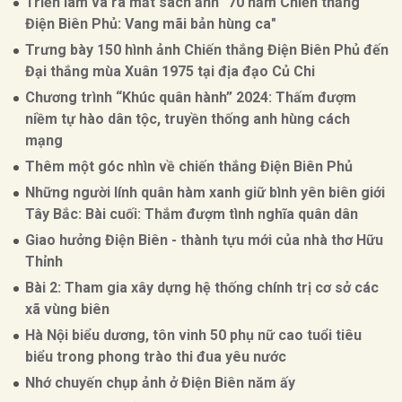
Triển lãm và ra mắt sách ảnh "70 năm Chiến thắng
Điện Biên Phủ: Vang mãi bản hùng ca"
Trưng bày 150 hình ảnh Chiến thắng Điện Biên Phủ đến
Đại thắng mùa Xuân 1975 tại địa đạo Củ Chi
Chương trình “Khúc quân hành” 2024: Thấm đượm
niềm tự hào dân tộc, truyền thống anh hùng cách
mạng
Thêm một góc nhìn về chiến thắng Điện Biên Phủ
Những người lính quân hàm xanh giữ bình yên biên giới
Tây Bắc: Bài cuối: Thắm đượm tình nghĩa quân dân
Giao hưởng Điện Biên - thành tựu mới của nhà thơ Hữu
Thỉnh
Bài 2: Tham gia xây dựng hệ thống chính trị cơ sở các
xã vùng biên
Hà Nội biểu dương, tôn vinh 50 phụ nữ cao tuổi tiêu
biểu trong phong trào thi đua yêu nước
Nhớ chuyến chụp ảnh ở Điện Biên năm ấy