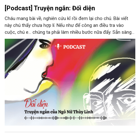
[Podcast] Truyện ngắn: Đối diện
Cháu mang bài về, nghiên cứu kĩ rồi đem lại cho chú. Bài viết
này chú thấy chưa hợp lí. Nếu như để công an điều tra vào
cuộc, chú e… chúng ta phải làm nhiều bước nữa đấy. Sẵn sàng
thì tiếp tục nhé! Chú Minh cầm tập bài viết đưa lại cho Thy. Cô
ngại ngùng đỡ lấy. Đây là lần thứ ba, loạt bài phóng sự của mình
bị Tổng biên tập kêu lên để trả lại...