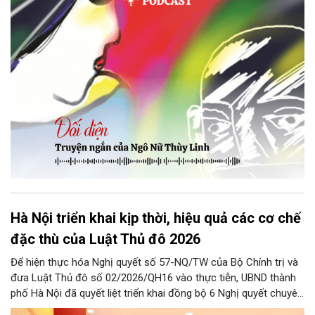
bị Tổng biên tập kêu lên để trả lại...
Hà Nội triển khai kịp thời, hiệu quả các cơ chế
đặc thù của Luật Thủ đô 2026
Để hiện thực hóa Nghị quyết số 57-NQ/TW của Bộ Chính trị và
đưa Luật Thủ đô số 02/2026/QH16 vào thực tiễn, UBND thành
phố Hà Nội đã quyết liệt triển khai đồng bộ 6 Nghị quyết chuyên
đề của HĐND Thành phố. Đợt triển khai này đề ra khung chính