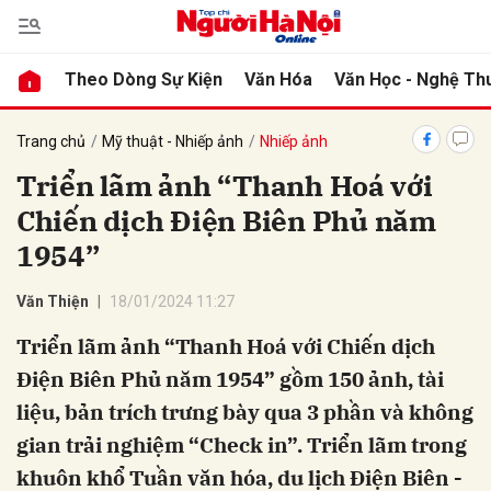
Theo Dòng Sự Kiện
Văn Hóa
Văn Học - Nghệ Th
bình luận
Trang chủ
Mỹ thuật - Nhiếp ảnh
Nhiếp ảnh
Triển lãm ảnh “Thanh Hoá với
Chiến dịch Điện Biên Phủ năm
1954”
Văn Thiện
18/01/2024 11:27
Triển lãm ảnh “Thanh Hoá với Chiến dịch
Hủy
G
Điện Biên Phủ năm 1954” gồm 150 ảnh, tài
liệu, bản trích trưng bày qua 3 phần và không
gian trải nghiệm “Check in”. Triển lãm trong
khuôn khổ Tuần văn hóa, du lịch Điện Biên -