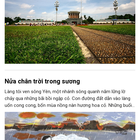
Nửa chân trời trong sương
Làng tôi ven sông Yên, một nhánh sông quanh năm lững lờ
chảy qua những bãi bồi ngập cỏ. Con đường đất dẫn vào làng
uốn cong cong, bốn mùa nồng nàn hương hoa cỏ. Những buổi
hoàng hôn, khi nắng đã dịu xuống phía cuối sông, đám hoa tím
lại thẫm màu như có ai vừa rắc lên một lớp khói.