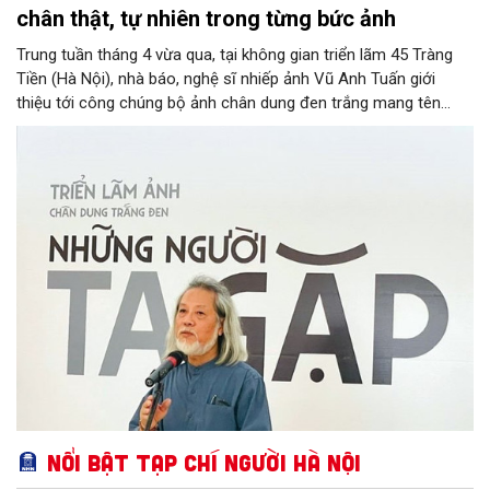
chân thật, tự nhiên trong từng bức ảnh
Trung tuần tháng 4 vừa qua, tại không gian triển lãm 45 Tràng
Tiền (Hà Nội), nhà báo, nghệ sĩ nhiếp ảnh Vũ Anh Tuấn giới
thiệu tới công chúng bộ ảnh chân dung đen trắng mang tên
“Những người ta gặp”. 61 tác phẩm được chọn lọc từ hàng trăm
khuôn hình trong suốt hành trình làm báo và sáng tác của ông
đã mang đến cho người xem nhiều cảm xúc. Mỗi bức ảnh là
một cuộc gặp gỡ, một lát cắt đời sống, ở đó con người hiện lên
thật dung dị, chân thật qua góc nhìn tinh tế của người cầm máy.
Cùng Tạp chí Người Hà Nội lắng nghe những chia sẻ của tác giả
về những “đứa con tinh thần” này để hiểu rõ hơn về hành trình
sáng tác của ông.
Nổi bật Tạp chí Người Hà Nội