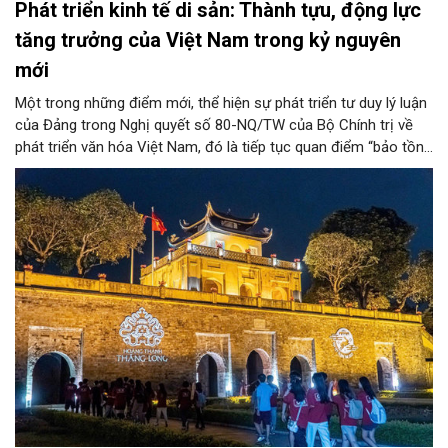
Phát triển kinh tế di sản: Thành tựu, động lực
tăng trưởng của Việt Nam trong kỷ nguyên
mới
Một trong những điểm mới, thể hiện sự phát triển tư duy lý luận
của Đảng trong Nghị quyết số 80-NQ/TW của Bộ Chính trị về
phát triển văn hóa Việt Nam, đó là tiếp tục quan điểm “bảo tồn
và phát huy giá trị di sản văn hóa gắn kết với phát triển kinh tế -
xã hội và du lịch”; đồng thời, nâng lên một tầm cao mới: “phát
triển kinh tế di sản”.