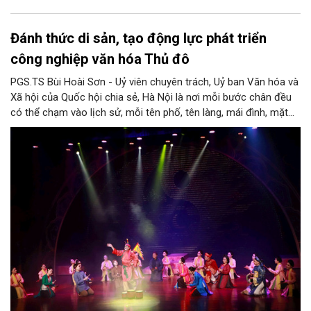
Đánh thức di sản, tạo động lực phát triển
công nghiệp văn hóa Thủ đô
PGS.TS Bùi Hoài Sơn - Uỷ viên chuyên trách, Uỷ ban Văn hóa và
Xã hội của Quốc hội chia sẻ, Hà Nội là nơi mỗi bước chân đều
có thể chạm vào lịch sử, mỗi tên phố, tên làng, mái đình, mặt
hồ, nếp nhà, câu hát, món ăn, làn điệu, nghề thủ công đều có
thể kể một câu chuyện về chiều sâu văn hiến của dân tộc.
Nhưng trong kỷ nguyên mới, câu hỏi đặt ra không chỉ Hà Nội có
bao nhiêu di sản, bao nhiêu văn nghệ sĩ, trí thức, không gian ký
ức, mà là làm thế nào để những giá trị ấy trở thành nguồn lực
phát triển, thành sức mạnh mềm, thành động lực sáng tạo,
thành năng lực cạnh tranh của Thủ đô.