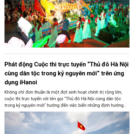
Phát động Cuộc thi trực tuyến “Thủ đô Hà Nội
cùng dân tộc trong kỷ nguyên mới” trên ứng
dụng iHanoi
Không chỉ đơn thuần là một đợt sinh hoạt chính trị rộng lớn,
cuộc thi trực tuyến với tên gọi "Thủ đô Hà Nội cùng dân tộc
trong kỷ nguyên mới" hướng đến việc biến những định hướng
chiến lược trong Nghị quyết số 02-NQ/TW của Bộ Chính trị
thành niềm tin, thành nhận thức chung của mỗi người dân.