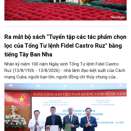
Ra mắt bộ sách "Tuyển tập các tác phẩm chọn
lọc của Tổng Tư lệnh Fidel Castro Ruz" bằng
tiếng Tây Ban Nha
Nhân kỷ niệm 100 năm Ngày sinh Tổng Tư lệnh Fidel Castro
Ruz (13/8/1926 - 13/8/2026) - nhà lãnh đạo kiệt xuất của Cách
mạng Cuba, người bạn lớn, người đồng chí thủy chung của
Đảng, Nhà nước và nhân dân Việt Nam, chiều 5/8, tại Hà Nội,
Nhà xuất bản Chính trị quốc gia Sự thật phối hợp với Ban Tuyên
giáo Trung ương tổ chức Lễ giới thiệu bộ sách “Tuyển tập các
tác phẩm chọn lọc của Tổng Tư lệnh Fidel Castro Ruz” gồm 24
tập bằng tiếng Tây Ban Nha.