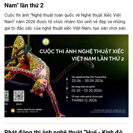
Nam" lần thứ 2
Cuộc thi ảnh "Nghệ thuật toàn quốc về Nghệ thuật Xiếc Việt
Nam" năm 2026 được tổ chức nhằm tôn vinh vẻ đẹp và những
giá trị đặc sắc của nghệ thuật xiếc Việt Nam; tạo sân chơi sáng
tạo cho các nhiếp ảnh gia chuyên và không chuyên, đồng thời
góp phần quảng bá hình ảnh nghệ thuật xiếc đến đông đảo
công chúng trong nước và quốc tế.
Phát động thi ảnh nghệ thuật “Huế - Kinh đô