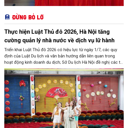
Đừng bỏ lỡ
Thực hiện Luật Thủ đô 2026, Hà Nội tăng
cường quản lý nhà nước về dịch vụ lữ hành
Triển khai Luật Thủ đô 2026 có hiệu lực từ ngày 1/7, các quy
định của Luật Du lịch và văn bản hướng dẫn liên quan trong
hoạt động kinh doanh du dịch; Sở Du lịch Hà Nội đề nghị các tổ
chức, đơn vị, doanh nghiệp kinh doanh dịch vụ lữ hành trên địa
bàn thành phố thực hiện một số nội dung quan trọng. Qua đó
góp phần thực hiện thắng lợi các mục tiêu phát triển du lịch Hà
Nội năm 2026 và giai đoạn tiếp theo.