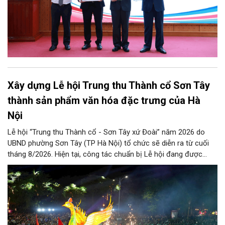
Xây dựng Lễ hội Trung thu Thành cổ Sơn Tây
thành sản phẩm văn hóa đặc trưng của Hà
Nội
Lễ hội “Trung thu Thành cổ - Sơn Tây xứ Đoài” năm 2026 do
UBND phường Sơn Tây (TP Hà Nội) tổ chức sẽ diễn ra từ cuối
tháng 8/2026. Hiện tại, công tác chuẩn bị Lễ hội đang được
chính quyền phường Sơn Tây cùng các phòng, ban, ngành, đơn
vị và 25 tổ dân phố khẩn trương triển khai, tạo khí thế sôi nổi,
sẵn sàng mang đến cho Nhân dân và du khách một mùa Trung
thu quy mô, đặc sắc và giàu bản sắc văn hóa xứ Đoài.