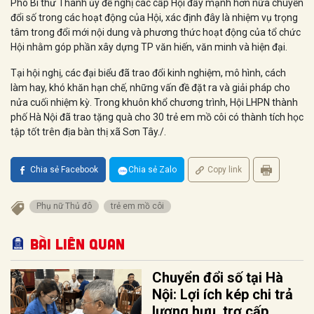
Phó Bí thư Thành ủy đề nghị các cấp Hội đẩy mạnh hơn nữa chuyển
đổi số trong các hoạt động của Hội, xác định đây là nhiệm vụ trọng
tâm trong đổi mới nội dung và phương thức hoạt động của tổ chức
Hội nhằm góp phần xây dựng TP văn hiến, văn minh và hiện đại.
Tại hội nghị, các đại biểu đã trao đổi kinh nghiệm, mô hình, cách
làm hay, khó khăn hạn chế, những vấn đề đặt ra và giải pháp cho
nửa cuối nhiệm kỳ. Trong khuôn khổ chương trình, Hội LHPN thành
phố Hà Nội đã trao tặng quà cho 30 trẻ em mồ côi có thành tích học
tập tốt trên địa bàn thị xã Sơn Tây./.
Chia sẻ Facebook
Chia sẻ Zalo
Copy link
Phụ nữ Thủ đô
trẻ em mồ côi
Bài liên quan
Chuyển đổi số tại Hà
Nội: Lợi ích kép chi trả
lương hưu, trợ cấp