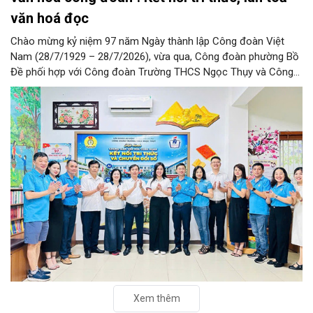
văn hoá đọc
Chào mừng kỷ niệm 97 năm Ngày thành lập Công đoàn Việt
Nam (28/7/1929 – 28/7/2026), vừa qua, Công đoàn phường Bồ
Đề phối hợp với Công đoàn Trường THCS Ngọc Thụy và Công
đoàn Trường Tiểu học Ái Mộ B tổ chức Lễ ra mắt Mô hình
“Không gian văn hóa công đoàn”.
Xem thêm