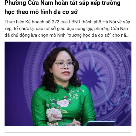
Phường Cửa Nam hoàn tất sắp xếp trường
học theo mô hình đa cơ sở
Thực hiện Kế hoạch số 272 của UBND thành phố Hà Nội về sắp
xếp, tổ chức lại các cơ sở giáo dục công lập, phường Cửa Nam
đã chủ động lựa chọn mô hình "trường học đa cơ sở" cho năm
học 2026 - 2027. Phương án này vừa giúp tinh gọn đầu mối
quản lý, nâng cao hiệu quả khai thác cơ sở vật chất, vừa bảo
đảm nguyên tắc "không làm xáo trộn điểm học", giữ vững tâm
lý cho học sinh và phụ huynh. Trao đổi với Phóng viên Tạp chí
Người Hà Nội, đồng chí Trịnh Ngọc Trâm - UVBTV, Phó Chủ tịch
UBND phường Cửa Nam đã làm rõ nh