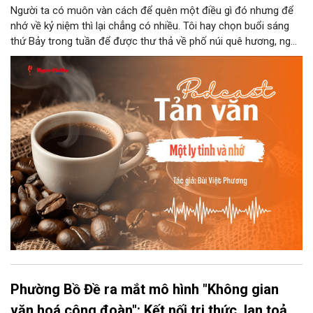
Người ta có muôn vàn cách để quên một điều gì đó nhưng để
nhớ về kỷ niệm thì lại chẳng có nhiều. Tôi hay chọn buổi sáng
thứ Bảy trong tuần để được thư thả về phố núi quê hương, ngồi
đợi giọt đắng của đất đai, mưa nắng điểm từng nhịp xuống
chiếc ly sứ như đợi thời gian mở cánh cửa diệu kì của mình.
Phường Bồ Đề ra mắt mô hình "Không gian
văn hoá công đoàn": Kết nối tri thức, lan toả