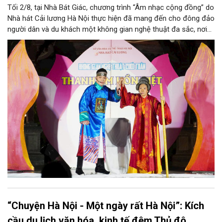
Tối 2/8, tại Nhà Bát Giác, chương trình “Âm nhạc cộng đồng” do
Nhà hát Cải lương Hà Nội thực hiện đã mang đến cho đông đảo
người dân và du khách một không gian nghệ thuật đa sắc, nơi
những làn điệu cải lương, ca cổ, tân cổ và các tiết mục múa
hòa quyện trong không gian của phố đi bộ hồ Hoàn Kiếm. Đặc
biệt, chương trình có sự giao lưu của các nghệ sĩ đến từ
phương Nam, góp phần tạo nên cuộc gặp gỡ nghệ thuật giàu
cảm xúc.
“Chuyện Hà Nội - Một ngày rất Hà Nội”: Kích
cầu du lịch văn hóa, kinh tế đêm Thủ đô