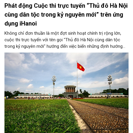
Phát động Cuộc thi trực tuyến “Thủ đô Hà Nội
cùng dân tộc trong kỷ nguyên mới” trên ứng
dụng iHanoi
Không chỉ đơn thuần là một đợt sinh hoạt chính trị rộng lớn,
cuộc thi trực tuyến với tên gọi "Thủ đô Hà Nội cùng dân tộc
trong kỷ nguyên mới" hướng đến việc biến những định hướng
chiến lược trong Nghị quyết số 02-NQ/TW của Bộ Chính trị
thành niềm tin, thành nhận thức chung của mỗi người dân.