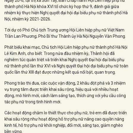
Ngày 20-6, tại thị xã Sơn Tây, Ban Chấp hành Hội Liên hiệp phụ nữ
thành phố Hà Nội khóa XVI tổ chức kỳ họp thứ 9, đánh giá giữa
nhiệm kỳ thực hiện Nghị quyết đại hội đại biểu phụ nữ thành phố Hà
Nội, nhiệm kỳ 2021-2026.
Tới dự có Phó Chủ tịch Trung ương Hội Liên hiệp phụ nữ Việt Nam
Trần Lan Phương; Phó Bí thư Thành ủy Hà Nội Nguyễn Văn Phong.
Phát biểu khai mạc, Chủ tịch Hội Liên hiệp phụ nữ thành phố Hà Nội
Lê Kim Anh, cho biết: Trong nửa đầu nhiệm kỳ, Thành hội đã
nghiêm túc quán triệt và triển khai Nghị quyết Đại hội đại biểu phụ
nữ thành phố lần thứ XVI và Nghị quyết Đại hội đại biểu phụ nữ toàn
quốc lần thứ XIII đạt được những kết quả nổi bật, quan trọng.
Phong trào thi đua, các cuộc vận động, 2 khâu đột phá và 3 nhiệm
vụ trọng tâm được triển khai sâu rộng, hiệu quả với nhiều hoạt
động, mô hình mới, cách làm sáng tạo, thích ứng với yêu cầu công
tác phụ nữ trong tình hình mới.
Các hoạt động chăm lo thiết thực cho phụ nữ, trẻ em đã được triển
khai sâu rộng như hoạt động hỗ trợ phụ nữ nâng cao quyền năng
kinh tế, hỗ trợ phụ nữ khởi nghiệp, đổi mới, sáng tạo, giảm nghèo
bền vững.