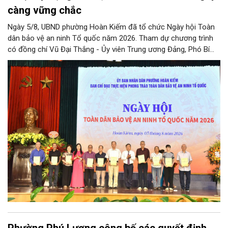
càng vững chắc
Ngày 5/8, UBND phường Hoàn Kiếm đã tổ chức Ngày hội Toàn
dân bảo vệ an ninh Tổ quốc năm 2026. Tham dự chương trình
có đồng chí Vũ Đại Thắng - Ủy viên Trung ương Đảng, Phó Bí
thư Thành ủy, Chủ tịch UBND thành phố; Đại tá Nguyễn Tiến Đạt,
Ủy viên Ban Thường vụ Đảng ủy, Phó Giám đốc Công an thành
phố Hà Nội, cùng dự có các đồng chí đại diện lãnh đạo các Sở,
ban, ngành thuộc Thành phố Hà Nội, các phòng nghiệp vụ Công
an Thành phố Hà Nội.
Phường Phú Lương công bố các quyết định