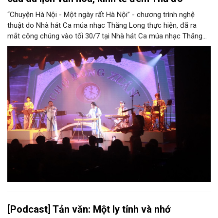
“Chuyện Hà Nội - Một ngày rất Hà Nội” - chương trình nghệ
thuật do Nhà hát Ca múa nhạc Thăng Long thực hiện, đã ra
mắt công chúng vào tối 30/7 tại Nhà hát Ca múa nhạc Thăng
Long (số 31 - 33 phố Lương Văn Can, phường Hoàn Kiếm).
[Podcast] Tản văn: Một ly tỉnh và nhớ