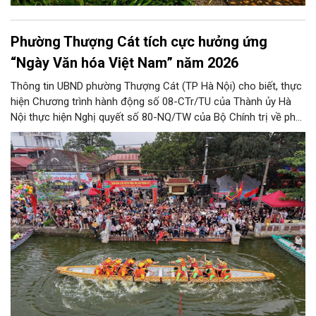
Phường Thượng Cát tích cực hưởng ứng
“Ngày Văn hóa Việt Nam” năm 2026
Thông tin UBND phường Thượng Cát (TP Hà Nội) cho biết, thực
hiện Chương trình hành động số 08-CTr/TU của Thành ủy Hà
Nội thực hiện Nghị quyết số 80-NQ/TW của Bộ Chính trị về phát
triển Văn hóa Việt Nam; Kế hoạch của UBND Thành phố Hà Nội,
phường Thượng Cát tổ chức nhiều hoạt động trong tháng
11/2026 hưởng ứng “Ngày Văn hóa Việt Nam” năm 2026 trên
địa bàn.