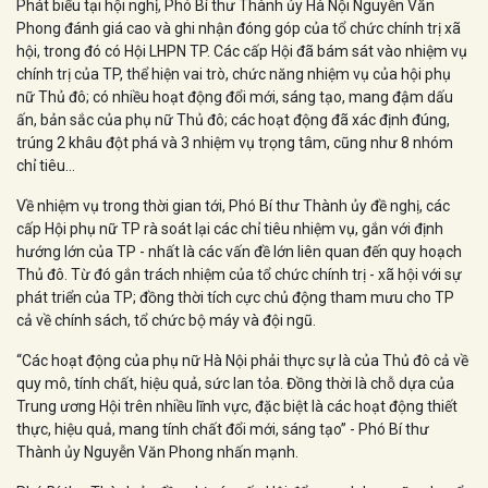
Phát biểu tại hội nghị, Phó Bí thư Thành ủy Hà Nội Nguyễn Văn
Phong đánh giá cao và ghi nhận đóng góp của tổ chức chính trị xã
hội, trong đó có Hội LHPN TP. Các cấp Hội đã bám sát vào nhiệm vụ
chính trị của TP, thể hiện vai trò, chức năng nhiệm vụ của hội phụ
nữ Thủ đô; có nhiều hoạt động đổi mới, sáng tạo, mang đậm dấu
ấn, bản sắc của phụ nữ Thủ đô; các hoạt động đã xác định đúng,
trúng 2 khâu đột phá và 3 nhiệm vụ trọng tâm, cũng như 8 nhóm
chỉ tiêu…
Về nhiệm vụ trong thời gian tới, Phó Bí thư Thành ủy đề nghị, các
cấp Hội phụ nữ TP rà soát lại các chỉ tiêu nhiệm vụ, gắn với định
hướng lớn của TP - nhất là các vấn đề lớn liên quan đến quy hoạch
Thủ đô. Từ đó gắn trách nhiệm của tổ chức chính trị - xã hội với sự
phát triển của TP; đồng thời tích cực chủ động tham mưu cho TP
cả về chính sách, tổ chức bộ máy và đội ngũ.
“Các hoạt động của phụ nữ Hà Nội phải thực sự là của Thủ đô cả về
quy mô, tính chất, hiệu quả, sức lan tỏa. Đồng thời là chỗ dựa của
Trung ương Hội trên nhiều lĩnh vực, đặc biệt là các hoạt động thiết
thực, hiệu quả, mang tính chất đổi mới, sáng tạo” - Phó Bí thư
Thành ủy Nguyễn Văn Phong nhấn mạnh.