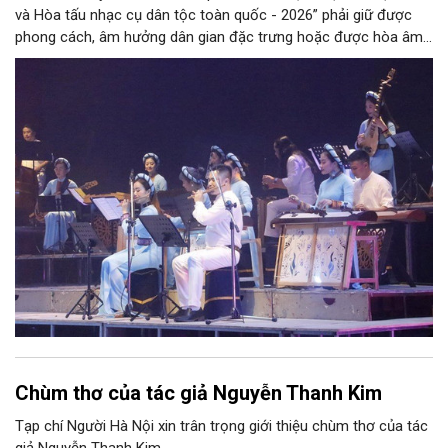
và Hòa tấu nhạc cụ dân tộc toàn quốc - 2026” phải giữ được
phong cách, âm hưởng dân gian đặc trưng hoặc được hòa âm,
phối khí mới trên nền tảng làn điệu âm nhạc truyền thống Việt
Nam, đồng thời phải được trình diễn trực tiếp bằng nhạc cụ dân
tộc.
Chùm thơ của tác giả Nguyễn Thanh Kim
Tạp chí Người Hà Nội xin trân trọng giới thiệu chùm thơ của tác