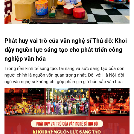
Phát huy vai trò của văn nghệ sĩ Thủ đô: Khơi
dậy nguồn lực sáng tạo cho phát triển công
nghiệp văn hóa
Trong nền kinh tế sáng tạo, tài năng và sức sáng tạo của con
người chính là nguồn vốn quan trọng nhất. Đối với Hà Nội, đội
ngũ văn nghệ sĩ không chỉ góp phần gìn giữ bản sắc văn hóa
mà còn giữ vai trò trung tâm trong quá trình hình thành các sản
phẩm công nghiệp văn hóa có giá trị. Khơi dậy, phát huy và tạo
điều kiện để nguồn lực sáng tạo ấy phát triển sẽ là “chìa khóa”
để Hà Nội khai thác hiệu quả tiềm năng văn hóa, nâng cao năng
lực cạnh tranh và khẳng định vị thế của một trung tâm sáng tạo
trong kỷ nguyên mới.