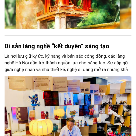
Di sản làng nghề “kết duyên” sáng tạo
Là nơi lưu giữ ký ức, kỹ năng và bản sắc cộng đồng, các làng
nghề Hà Nội dần trở thành nguồn lực cho sáng tạo. Sự gặp gỡ
giữa nghệ nhân và nhà thiết kế, nghệ sĩ đang mở ra những khả
năng phát triển mới cho thủ công đương đại trên nền tảng di
sản. Từ những cuộc “kết duyên” đầy cảm hứng ấy, Hà Nội đang
khơi thông mạch ngầm của hệ sinh thái thủ công, biến vốn cổ
thành động lực bền vững cho tương lai.