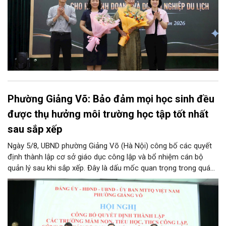
Phường Giảng Võ: Bảo đảm mọi học sinh đều
được thụ hưởng môi trường học tập tốt nhất
sau sắp xếp
Ngày 5/8, UBND phường Giảng Võ (Hà Nội) công bố các quyết
định thành lập cơ sở giáo dục công lập và bổ nhiệm cán bộ
quản lý sau khi sắp xếp. Đây là dấu mốc quan trọng trong quá
trình kiện toàn tổ chức bộ máy, thực hiện chủ trương tinh gọn,
nâng cao hiệu lực, hiệu quả quản lý theo các nghị quyết của
Trung ương và kế hoạch của UBND TP Hà Nội.