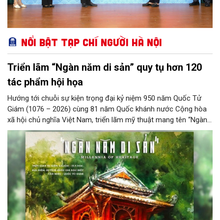
Nổi bật Tạp chí Người Hà Nội
Triển lãm “Ngàn năm di sản” quy tụ hơn 120
tác phẩm hội họa
Hướng tới chuỗi sự kiện trọng đại kỷ niệm 950 năm Quốc Tử
Giám (1076 – 2026) cùng 81 năm Quốc khánh nước Cộng hòa
xã hội chủ nghĩa Việt Nam, triển lãm mỹ thuật mang tên “Ngàn
năm di sản” sẽ chính thức khai mạc vào ngày 8/8 tại Nhà Thái
Học, Di tích Quốc gia đặc biệt Văn Miếu – Quốc Tử Giám. Sự
kiện kéo dài đến ngày 25/9/2026 hứa hẹn trở thành điểm đến
văn hóa đầy sức hút, góp phần làm phong phú đời sống nghệ
thuật của Thủ đô trong mùa thu này.