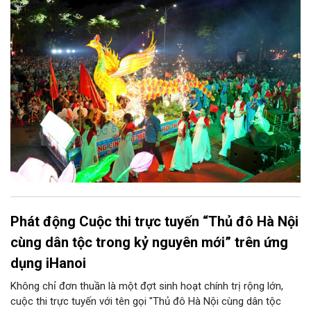
vị và 25 tổ dân phố khẩn trương triển khai, tạo khí thế sôi nổi,
sẵn sàng mang đến cho Nhân dân và du khách một mùa Trung
thu quy mô, đặc sắc và giàu bản sắc văn hóa xứ Đoài.
Phát động Cuộc thi trực tuyến “Thủ đô Hà Nội
cùng dân tộc trong kỷ nguyên mới” trên ứng
dụng iHanoi
Không chỉ đơn thuần là một đợt sinh hoạt chính trị rộng lớn,
cuộc thi trực tuyến với tên gọi "Thủ đô Hà Nội cùng dân tộc