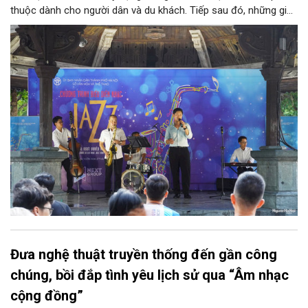
thuộc dành cho người dân và du khách. Tiếp sau đó, những giai
điệu jazz kinh điển của thế giới lần lượt cất lên qua phần biểu
diễn của NSƯT Quyền Văn Minh và các nghệ sĩ Bình Minh Jazz
Club, mở ra một không gian âm nhạc giàu cảm xúc ngay giữa
trung tâm Thủ đô.
Đưa nghệ thuật truyền thống đến gần công
chúng, bồi đắp tình yêu lịch sử qua “Âm nhạc
cộng đồng”