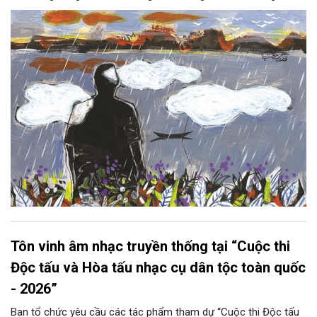
hoàng hôn, khi nắng đã dịu xuống phía cuối sông, đám hoa tím
lại thẫm màu như có ai vừa rắc lên một lớp khói.
Tôn vinh âm nhạc truyền thống tại “Cuộc thi
Độc tấu và Hòa tấu nhạc cụ dân tộc toàn quốc
- 2026”
Ban tổ chức yêu cầu các tác phẩm tham dự “Cuộc thi Độc tấu