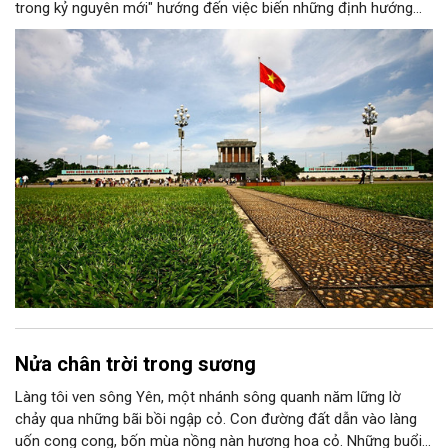
trong kỷ nguyên mới" hướng đến việc biến những định hướng
chiến lược trong Nghị quyết số 02-NQ/TW của Bộ Chính trị
thành niềm tin, thành nhận thức chung của mỗi người dân.
Nửa chân trời trong sương
Làng tôi ven sông Yên, một nhánh sông quanh năm lững lờ
chảy qua những bãi bồi ngập cỏ. Con đường đất dẫn vào làng
uốn cong cong, bốn mùa nồng nàn hương hoa cỏ. Những buổi