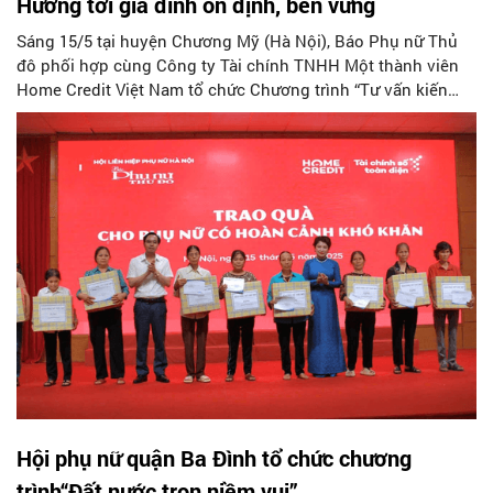
Hướng tới gia đình ổn định, bền vững
Sáng 15/5 tại huyện Chương Mỹ (Hà Nội), Báo Phụ nữ Thủ
đô phối hợp cùng Công ty Tài chính TNHH Một thành viên
Home Credit Việt Nam tổ chức Chương trình “Tư vấn kiến
thức quản lý tài chính gia đình năm 2025”. Đây là hoạt động
thiết thực hưởng ứng Ngày Gia đình Việt Nam 28/6 và cuộc
vận động “Xây dựng gia đình 5 không, 3 sạch” giai đoạn
2022 – 2026 do Hội Liên hiệp Phụ nữ (LHPN) TP Hà Nội phát
động
Hội phụ nữ quận Ba Đình tổ chức chương
trình“Đất nước trọn niềm vui”