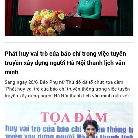
Phát huy vai trò của báo chí trong việc tuyên
truyền xây dựng người Hà Nội thanh lịch văn
minh
Sáng ngày 26/6, Báo Phụ nữ Thủ đô đã tổ chức tọa đàm
“Phát huy vai trò của báo chí truyền thông trong việc tuyên
truyền xây dựng người Hà Nội thanh lịch văn minh gắn với
cuộc vận động “Phụ nữ Thủ đô ứng xử đẹp”. Qua những
chia sẻ kinh nghiệm, sáng kiến từ các tòa soạn báo, các
chuyên gia, Hội Liên hiệp phụ nữ các cấp... tọa đàm góp
phần khẳng định vai trò quan trọng của báo chí trong việc
xây dựng người Hà Nội thanh lịch văn minh, xây dựng Thủ
đô “Văn hiến – Văn minh – Hiện đại” đồng thời gợi mở