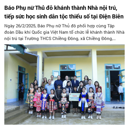
Báo Phụ nữ Thủ đô khánh thành Nhà nội trú,
tiếp sức học sinh dân tộc thiểu số tại Điện Biên
Ngày 26/2/2025, Báo Phụ nữ Thủ đô phối hợp cùng Tập
đoàn Dầu khí Quốc gia Việt Nam tổ chức lễ khánh thành Nhà
nội trú tại Trường THCS Chiềng Đông, xã Chiềng Đông,
huyện Tuần Giáo, tỉnh Điện Biên. Công trình ý nghĩa này
được thực hiện nhằm thiết thực kỷ niệm 95 năm Ngày thành
lập Đảng bộ Thành phố Hà Nội (17/3/1930 - 17/3/2025), đồng
thời hưởng ứng đợt thi đua đặc biệt chào mừng Đại hội
Đảng các cấp, tiến tới Đại hội Đảng toàn quốc lần thứ XIV,
nhiệm kỳ 2025-2030.