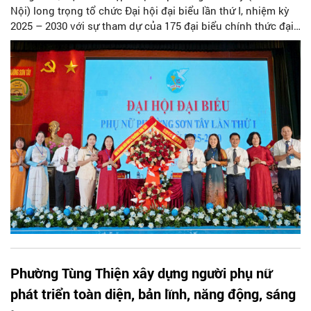
Nội) long trọng tổ chức Đại hội đại biểu lần thứ I, nhiệm kỳ
2025 – 2030 với sự tham dự của 175 đại biểu chính thức đại
diện cho 9.211 hội viên phụ nữ trên toàn địa bàn. Đại hội có
chủ đề “Phát huy truyền thống quê hương anh hùng cách
mạng, phụ nữ Sơn Tây đoàn kết – sáng tạo – khát vọng –
phát triển vươn lên trong kỷ nguyên mới, xây dựng tổ chức
Hội vững mạnh, góp phần xây dựng phường Sơn Tây giàu
đẹp, văn minh, phát triển bền vững”.
Phường Tùng Thiện xây dựng người phụ nữ
phát triển toàn diện, bản lĩnh, năng động, sáng