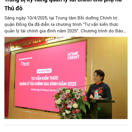
Thủ đô
Sáng ngày 10/4/2025, tại Trung tâm Bồi dưỡng Chính trị
quận Đống Đa đã diễn ra chương trình “Tư vấn kiến thức
quản lý tài chính gia đình năm 2025”. Chương trình do Báo
Phụ nữ Thủ đô phối hợp với Công ty Tài chính TNHH MTV
Home Credit Việt Nam phối hợp tổ chức. Đây là dịp để chị
em phụ nữ trang bị thêm kiến thức và kỹ năng quản lý tài
chính trong gia đình một cách hợp lý, hiệu quả.