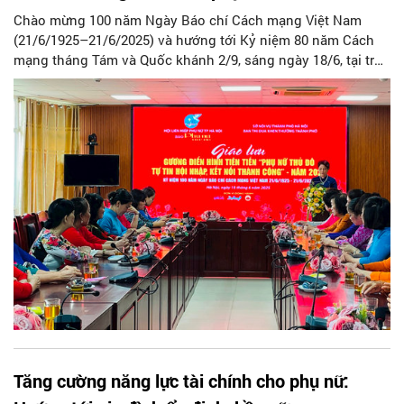
Chào mừng 100 năm Ngày Báo chí Cách mạng Việt Nam
(21/6/1925–21/6/2025) và hướng tới Kỷ niệm 80 năm Cách
mạng tháng Tám và Quốc khánh 2/9, sáng ngày 18/6, tại trụ
sở Hội Liên hiệp Phụ nữ Hà Nội, Báo Phụ nữ Thủ đô phối
hợp với Ban Thi đua – Khen thưởng Thành phố Hà Nội tổ
chức chương trình giao lưu gương điển hình tiên tiến, người
tốt, việc tốt năm 2025 với chủ đề “Phụ nữ Thủ đô Tự tin –
Hội nhập – Kết nối thành công”.
Tăng cường năng lực tài chính cho phụ nữ: