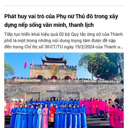
Phát huy vai trò của Phụ nữ Thủ đô trong xây
dựng nếp sống văn minh, thanh lịch
Tiếp tục triển khai hiệu quả 02 bộ Quy tắc ứng xử của Thành
phố là một trong những nội dung trọng tâm được đề cập
đến trong Chỉ thị số 30-CT/TU ngày 19/2/2024 của Thành uỷ
Hà Nội “Tăng cường sự chỉ đạo của các cấp uỷ Đảng về xây
dựng người Hà Nội thanh lịch, văn minh”.