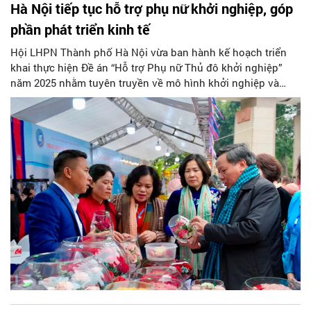
Hà Nội tiếp tục hỗ trợ phụ nữ khởi nghiệp, góp
phần phát triển kinh tế
Hội LHPN Thành phố Hà Nội vừa ban hành kế hoạch triển
khai thực hiện Đề án “Hỗ trợ Phụ nữ Thủ đô khởi nghiệp”
năm 2025 nhằm tuyên truyền về mô hình khởi nghiệp và
gương phụ nữ điển hình khởi nghiệp thành công tạo sự lan
tỏa, khích lệ động viên phụ nữ tự tin khởi nghiệp, phát triển
kinh tế nâng cao thu nhập góp phần thực hiện mục tiêu
phát triển kinh tế của Thủ đô.