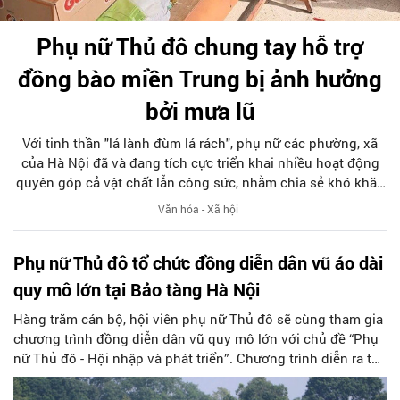
Phụ nữ Thủ đô chung tay hỗ trợ
đồng bào miền Trung bị ảnh hưởng
bởi mưa lũ
Với tinh thần "lá lành đùm lá rách", phụ nữ các phường, xã
của Hà Nội đã và đang tích cực triển khai nhiều hoạt động
quyên góp cả vật chất lẫn công sức, nhằm chia sẻ khó khăn
với đồng bào các tỉnh miền Trung, Tây Nguyên bị ảnh hưởng
Văn hóa - Xã hội
nặng nề bởi mưa lũ.
Phụ nữ Thủ đô tổ chức đồng diễn dân vũ áo dài
quy mô lớn tại Bảo tàng Hà Nội
Hàng trăm cán bộ, hội viên phụ nữ Thủ đô sẽ cùng tham gia
chương trình đồng diễn dân vũ quy mô lớn với chủ đề “Phụ
nữ Thủ đô - Hội nhập và phát triển”. Chương trình diễn ra từ
8h đến 10h ngày 9-11-2025 tại Bảo tàng Hà Nội.