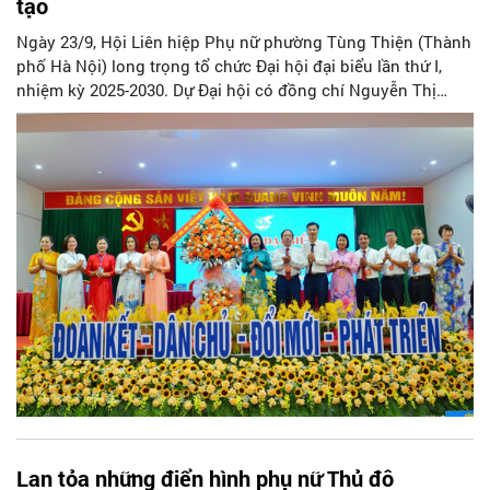
tạo
Ngày 23/9, Hội Liên hiệp Phụ nữ phường Tùng Thiện (Thành
phố Hà Nội) long trọng tổ chức Đại hội đại biểu lần thứ I,
nhiệm kỳ 2025-2030. Dự Đại hội có đồng chí Nguyễn Thị
Tuyết Mai - Ủy viên Ban chấp hành - Phó Ban công tác phụ
nữ Hội Liên hiệp phụ nữ (LHPN) thành phố Hà Nội, lãnh đạo
phường Tùng Thiện và 138 đại biểu đại diện cho 5.061 hội
viên phụ nữ trên địa bàn.
Lan tỏa những điển hình phụ nữ Thủ đô