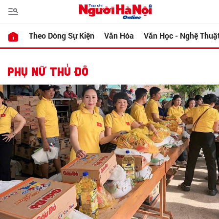
Theo Dòng Sự Kiện
Văn Hóa
Văn Học - Nghệ Thuậ
PHỤ NỮ THỦ ĐÔ