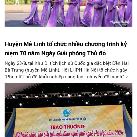
Huyện Mê Linh tổ chức nhiều chương trình kỷ
niệm 70 năm Ngày Giải phóng Thủ đô
Ngày 23/8, tại Khu Di tích lịch sử Quốc gia đặc biệt Đền Hai
Bà Trưng (huyện Mê Linh), Hội LHPN Hà Nội tổ chức Ngày
“Phụ nữ Thủ đô khởi nghiệp sáng tạo - chuyển đổi xanh” và
quảng bá sản phẩm nông nghiệp an toàn, sản phẩm làng
nghề tiêu biểu của phụ nữ Thủ đô năm 2024.