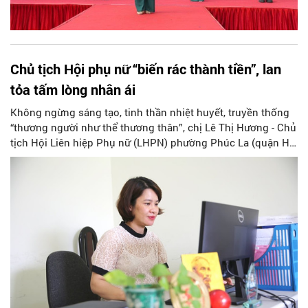
Chủ tịch Hội phụ nữ “biến rác thành tiền”, lan
tỏa tấm lòng nhân ái
Không ngừng sáng tạo, tinh thần nhiệt huyết, truyền thống
“thương người như thể thương thân”, chị Lê Thị Hương - Chủ
tịch Hội Liên hiệp Phụ nữ (LHPN) phường Phúc La (quận Hà
Đông, TP. Hà Nội) bao năm qua đã có những việc làm góp
phần giúp quê hương, người dân có cuộc sống tươi đẹp, văn
minh hơn.