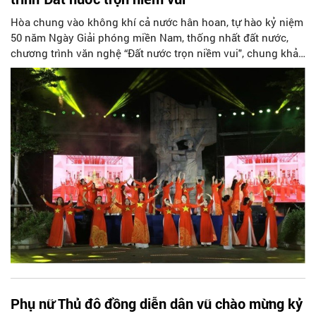
Hòa chung vào không khí cả nước hân hoan, tự hào kỷ niệm
50 năm Ngày Giải phóng miền Nam, thống nhất đất nước,
chương trình văn nghệ “Đất nước trọn niềm vui", chung khảo
Hội thi “Phụ nữ Thủ đô khỏe đẹp - chào kỷ nguyên mới” là
sự tri ân, lời hứa của thế hệ hôm nay với thế hệ đi trước.
Phụ nữ Thủ đô đồng diễn dân vũ chào mừng kỷ