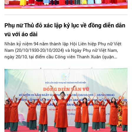
Phụ nữ Thủ đô xác lập kỷ lục về đồng diễn dân
vũ với áo dài
Nhân kỷ niệm 94 năm thành lập Hội Liên hiệp Phụ nữ Việt
Nam (20/10/1930-20/10/2024) và Ngày Phụ nữ Việt Nam,
ngày 20/10, tại điểm cầu Công viên Thanh Xuân (quận
Thanh Xuân) và 579 xã, phường, thị trấn, Hội Liên hiệp phụ
nữ thành phố Hà Nội và các cấp Hội phụ nữ thành phố tổ
chức chương trình Đồng diễn dân vũ với áo dài; xác lập kỷ
lục Việt Nam về chương trình đồng diễn dân vũ với Áo dài
có số người tham gia đông nhất.