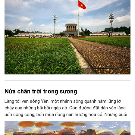
Nửa chân trời trong sương
Làng tôi ven sông Yên, một nhánh sông quanh năm lững lờ
chảy qua những bãi bồi ngập cỏ. Con đường đất dẫn vào làng
uốn cong cong, bốn mùa nồng nàn hương hoa cỏ. Những buổi
hoàng hôn, khi nắng đã dịu xuống phía cuối sông, đám hoa tím
lại thẫm màu như có ai vừa rắc lên một lớp khói.