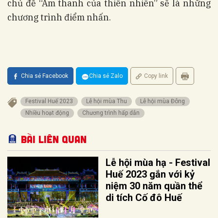
chủ đề “Âm thanh của thiên nhiên” sẽ là những
chương trình điểm nhấn.
Chia sẻ Facebook
Chia sẻ Zalo
Copy link
Festival Huế 2023
Lễ hội mùa Thu
Lễ hội mùa Đông
Nhiều hoạt động
Chương trình hấp dẫn
Bài liên quan
Lễ hội mùa hạ - Festival
Huế 2023 gắn với kỷ
niệm 30 năm quần thể
di tích Cố đô Huế