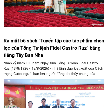
Ra mắt bộ sách "Tuyển tập các tác phẩm chọn
lọc của Tổng Tư lệnh Fidel Castro Ruz" bằng
tiếng Tây Ban Nha
Nhân kỷ niệm 100 năm Ngày sinh Tổng Tư lệnh Fidel Castro
Ruz (13/8/1926 - 13/8/2026) - nhà lãnh đạo kiệt xuất của Cách
mạng Cuba, người bạn lớn, người đồng chí thủy chung của
Đảng, Nhà nước và nhân dân Việt Nam, chiều 5/8, tại Hà Nội,
Nhà xuất bản Chính trị quốc gia Sự thật phối hợp với Ban Tuyên
giáo Trung ương tổ chức Lễ giới thiệu bộ sách “Tuyển tập các
tác phẩm chọn lọc của Tổng Tư lệnh Fidel Castro Ruz” gồm 24
tập bằng tiếng Tây Ban Nha.