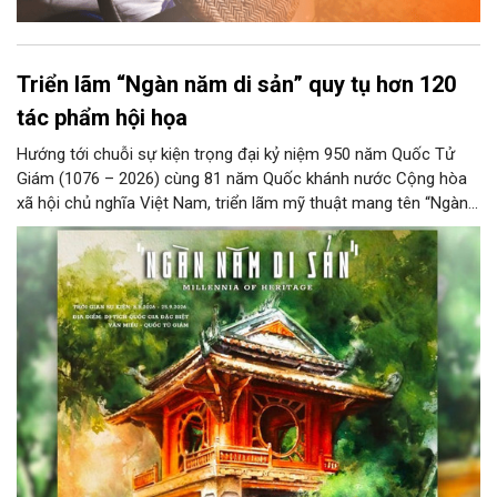
Triển lãm “Ngàn năm di sản” quy tụ hơn 120
tác phẩm hội họa
Hướng tới chuỗi sự kiện trọng đại kỷ niệm 950 năm Quốc Tử
Giám (1076 – 2026) cùng 81 năm Quốc khánh nước Cộng hòa
xã hội chủ nghĩa Việt Nam, triển lãm mỹ thuật mang tên “Ngàn
năm di sản” sẽ chính thức khai mạc vào ngày 8/8 tại Nhà Thái
Học, Di tích Quốc gia đặc biệt Văn Miếu – Quốc Tử Giám. Sự
kiện kéo dài đến ngày 25/9/2026 hứa hẹn trở thành điểm đến
văn hóa đầy sức hút, góp phần làm phong phú đời sống nghệ
thuật của Thủ đô trong mùa thu này.