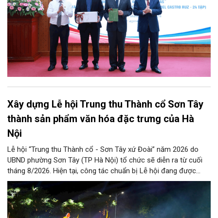
Xây dựng Lễ hội Trung thu Thành cổ Sơn Tây
thành sản phẩm văn hóa đặc trưng của Hà
Nội
Lễ hội “Trung thu Thành cổ - Sơn Tây xứ Đoài” năm 2026 do
UBND phường Sơn Tây (TP Hà Nội) tổ chức sẽ diễn ra từ cuối
tháng 8/2026. Hiện tại, công tác chuẩn bị Lễ hội đang được
chính quyền phường Sơn Tây cùng các phòng, ban, ngành, đơn
vị và 25 tổ dân phố khẩn trương triển khai, tạo khí thế sôi nổi,
sẵn sàng mang đến cho Nhân dân và du khách một mùa Trung
thu quy mô, đặc sắc và giàu bản sắc văn hóa xứ Đoài.