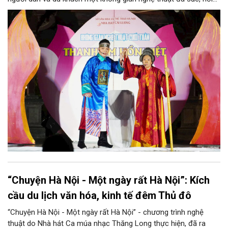
những làn điệu cải lương, ca cổ, tân cổ và các tiết mục múa
hòa quyện trong không gian của phố đi bộ hồ Hoàn Kiếm. Đặc
biệt, chương trình có sự giao lưu của các nghệ sĩ đến từ
phương Nam, góp phần tạo nên cuộc gặp gỡ nghệ thuật giàu
cảm xúc.
“Chuyện Hà Nội - Một ngày rất Hà Nội”: Kích
cầu du lịch văn hóa, kinh tế đêm Thủ đô
“Chuyện Hà Nội - Một ngày rất Hà Nội” - chương trình nghệ
thuật do Nhà hát Ca múa nhạc Thăng Long thực hiện, đã ra