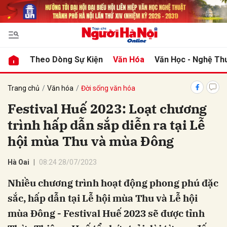
bình luận
Theo Dòng Sự Kiện
Văn Hóa
Văn Học - Nghệ Th
Trang chủ
Văn hóa
Đời sống văn hóa
Festival Huế 2023: Loạt chương
trình hấp dẫn sắp diễn ra tại Lễ
hội mùa Thu và mùa Đông
Hà Oai
08:24 28/07/2023
Hủy
G
Nhiều chương trình hoạt động phong phú đặc
sắc, hấp dẫn tại Lễ hội mùa Thu và Lễ hội
mùa Đông - Festival Huế 2023 sẽ được tỉnh