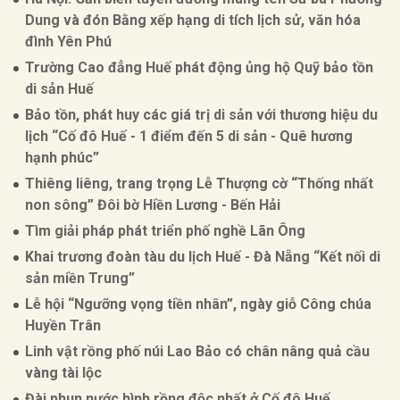
Dung và đón Bằng xếp hạng di tích lịch sử, văn hóa
đình Yên Phú
Trường Cao đẳng Huế phát động ủng hộ Quỹ bảo tồn
di sản Huế
Bảo tồn, phát huy các giá trị di sản với thương hiệu du
lịch “Cố đô Huế - 1 điểm đến 5 di sản - Quê hương
hạnh phúc”
Thiêng liêng, trang trọng Lễ Thượng cờ “Thống nhất
non sông” Đôi bờ Hiền Lương - Bến Hải
Tìm giải pháp phát triển phố nghề Lãn Ông
Khai trương đoàn tàu du lịch Huế - Đà Nẵng “Kết nối di
sản miền Trung”
Lễ hội “Ngưỡng vọng tiền nhân”, ngày giỗ Công chúa
Huyền Trân
Linh vật rồng phố núi Lao Bảo có chân nâng quả cầu
vàng tài lộc
Đài phun nước hình rồng độc nhất ở Cố đô Huế