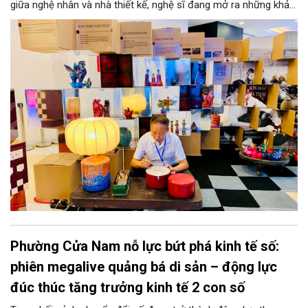
giữa nghệ nhân và nhà thiết kế, nghệ sĩ đang mở ra những khả
năng phát triển mới cho thủ công đương đại trên nền tảng di
sản. Từ những cuộc “kết duyên” đầy cảm hứng ấy, Hà Nội đang
khơi thông mạch ngầm của hệ sinh thái thủ công, biến vốn cổ
thành động lực bền vững cho tương lai.
Phường Cửa Nam nỗ lực bứt phá kinh tế số:
phiên megalive quảng bá di sản – động lực
đúc thúc tăng trưởng kinh tế 2 con số