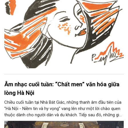
Âm nhạc cuối tuần: “Chất men” văn hóa giữa
lòng Hà Nội
Chiều cuối tuần tại Nhà Bát Giác, những thanh âm đầu tiên của
"Hà Nội - Niềm tin và hy vọng" vang lên như một lời chào quen
thuộc dành cho người dân và du khách. Tiếp sau đó, những giai
điệu jazz kinh điển của thế giới lần lượt cất lên qua phần biểu
diễn của NSƯT Quyền Văn Minh và các nghệ sĩ Bình Minh Jazz