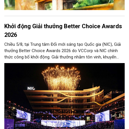
Khởi động Giải thưởng Better Choice Awards
2026
Chiều 5/8, tại Trung tâm Đổi mới sáng tạo Quốc gia (NIC), Giải
thưởng Better Choice Awards 2026 do VCCorp và NIC chính
thức công bố khởi động. Giải thưởng nhằm tôn vinh, khuyến
khích, cổ vũ những giá trị đổi mới, sáng tạo, áp dụng trong đời
sống thực, phục vụ người tiêu dùng.