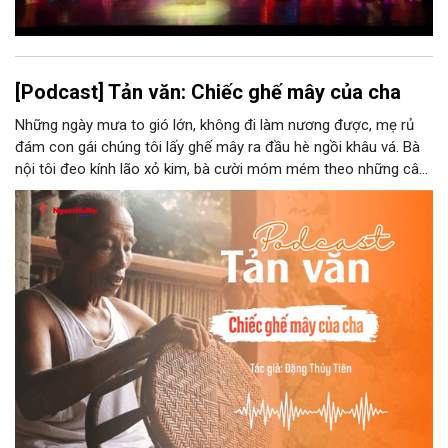
[Podcast] Tản văn: Chiếc ghế mây của cha
Những ngày mưa to gió lớn, không đi làm nương được, mẹ rủ
đám con gái chúng tôi lấy ghế mây ra đầu hè ngồi khâu vá. Bà
nội tôi đeo kính lão xỏ kim, bà cười móm mém theo những câu
chuyện kể tếu táo của đám trẻ chúng tôi. Chiếc ghế mây phát
ra âm thanh kin kít chịu đựng sức nặng cơ thể con người theo
những điệu cười khúc khích.