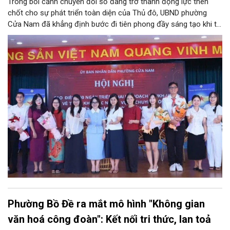
Trong bối cảnh chuyển đổi số đang trở thành động lực then
chốt cho sự phát triển toàn diện của Thủ đô, UBND phường
Cửa Nam đã khẳng định bước đi tiên phong đầy sáng tạo khi tổ
chức phiên livestream đặc biệt với chủ đề: “MEGALIVE -
Phường Cửa Nam – Khám phá di sản, kết nối văn hóa”. Sự kiện
diễn ra ngày 31/7 do phường Cửa Nam tổ chức đã thu hút sự
quan tâm đông đảo của hàng ngàn cán bộ, đảng viên, người
dân trên kênh TikTok chính thức của UBND phường Cửa Nam và
các kênh của đơn vị đồng hành.
Phường Bồ Đề ra mắt mô hình "Không gian
văn hoá công đoàn": Kết nối tri thức, lan toả