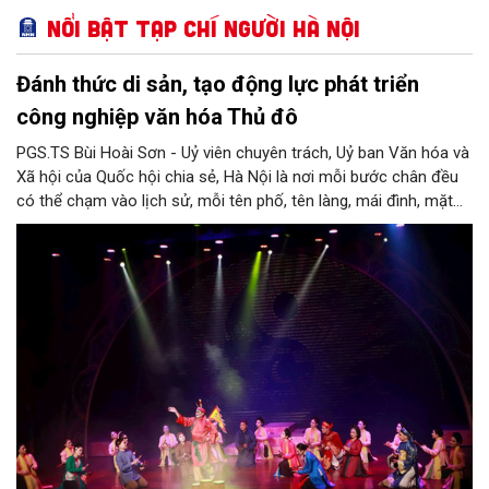
Nổi bật Tạp chí Người Hà Nội
Đánh thức di sản, tạo động lực phát triển
công nghiệp văn hóa Thủ đô
PGS.TS Bùi Hoài Sơn - Uỷ viên chuyên trách, Uỷ ban Văn hóa và
Xã hội của Quốc hội chia sẻ, Hà Nội là nơi mỗi bước chân đều
có thể chạm vào lịch sử, mỗi tên phố, tên làng, mái đình, mặt
hồ, nếp nhà, câu hát, món ăn, làn điệu, nghề thủ công đều có
thể kể một câu chuyện về chiều sâu văn hiến của dân tộc.
Nhưng trong kỷ nguyên mới, câu hỏi đặt ra không chỉ Hà Nội có
bao nhiêu di sản, bao nhiêu văn nghệ sĩ, trí thức, không gian ký
ức, mà là làm thế nào để những giá trị ấy trở thành nguồn lực
phát triển, thành sức mạnh mềm, thành động lực sáng tạo,
thành năng lực cạnh tranh của Thủ đô.