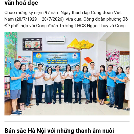
văn hoá đọc
Chào mừng kỷ niệm 97 năm Ngày thành lập Công đoàn Việt
Nam (28/7/1929 – 28/7/2026), vừa qua, Công đoàn phường Bồ
Đề phối hợp với Công đoàn Trường THCS Ngọc Thụy và Công
đoàn Trường Tiểu học Ái Mộ B tổ chức Lễ ra mắt Mô hình
“Không gian văn hóa công đoàn”.
Bản sắc Hà Nội với những thanh âm nuôi