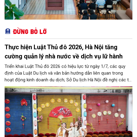
Đừng bỏ lỡ
Thực hiện Luật Thủ đô 2026, Hà Nội tăng
cường quản lý nhà nước về dịch vụ lữ hành
Triển khai Luật Thủ đô 2026 có hiệu lực từ ngày 1/7, các quy
định của Luật Du lịch và văn bản hướng dẫn liên quan trong
hoạt động kinh doanh du dịch; Sở Du lịch Hà Nội đề nghị các tổ
chức, đơn vị, doanh nghiệp kinh doanh dịch vụ lữ hành trên địa
bàn thành phố thực hiện một số nội dung quan trọng. Qua đó
góp phần thực hiện thắng lợi các mục tiêu phát triển du lịch Hà
Nội năm 2026 và giai đoạn tiếp theo.