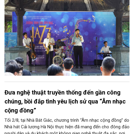
Club, mở ra một không gian âm nhạc giàu cảm xúc ngay giữa
trung tâm Thủ đô.
Đưa nghệ thuật truyền thống đến gần công
chúng, bồi đắp tình yêu lịch sử qua “Âm nhạc
cộng đồng”
Tối 2/8, tại Nhà Bát Giác, chương trình “Âm nhạc cộng đồng” do
Nhà hát Cải lương Hà Nội thực hiện đã mang đến cho đông đảo
người dân và du khách một không gian nghệ thuật đa sắc, nơi