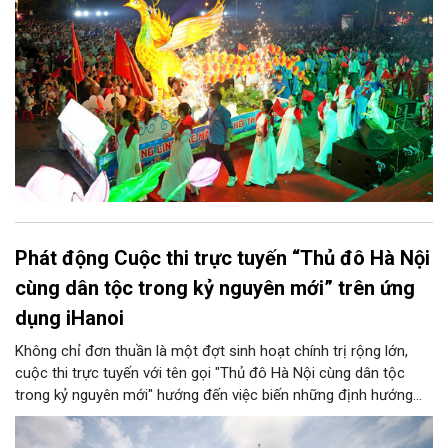
Phát động Cuộc thi trực tuyến “Thủ đô Hà Nội
cùng dân tộc trong kỷ nguyên mới” trên ứng
dụng iHanoi
Không chỉ đơn thuần là một đợt sinh hoạt chính trị rộng lớn,
cuộc thi trực tuyến với tên gọi "Thủ đô Hà Nội cùng dân tộc
trong kỷ nguyên mới" hướng đến việc biến những định hướng
chiến lược trong Nghị quyết số 02-NQ/TW của Bộ Chính trị
thành niềm tin, thành nhận thức chung của mỗi người dân.