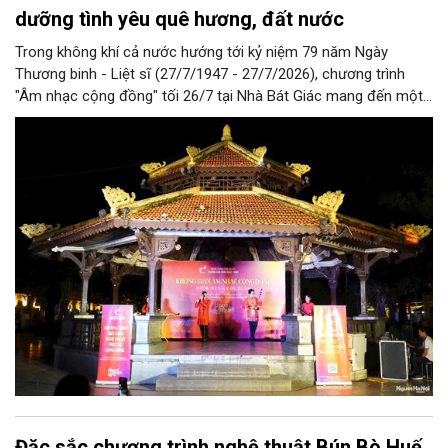
dưỡng tình yêu quê hương, đất nước
Trong không khí cả nước hướng tới kỷ niệm 79 năm Ngày
Thương binh - Liệt sĩ (27/7/1947 - 27/7/2026), chương trình
"Âm nhạc cộng đồng" tối 26/7 tại Nhà Bát Giác mang đến một
đêm biểu diễn giàu ý nghĩa với những ca khúc về quê hương,
đất nước, hòa bình và khát vọng tuổi trẻ. Không chỉ đáp ứng
nhu cầu thưởng thức nghệ thuật của người dân, chương trình
còn góp phần lan tỏa truyền thống yêu nước, lòng biết ơn các
thế hệ cha anh đã hy sinh vì độc lập, tự do của dân tộc.
Đặc sắc chương trình nghệ thuật Bún Bò Huế