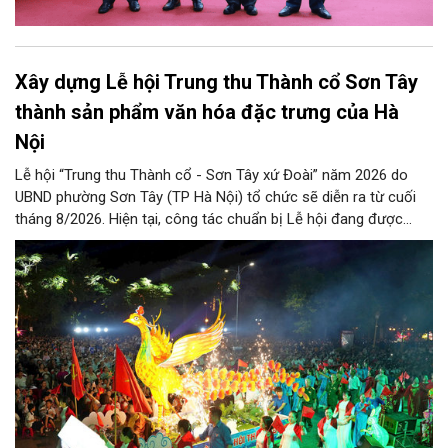
Xây dựng Lễ hội Trung thu Thành cổ Sơn Tây
thành sản phẩm văn hóa đặc trưng của Hà
Nội
Lễ hội “Trung thu Thành cổ - Sơn Tây xứ Đoài” năm 2026 do
UBND phường Sơn Tây (TP Hà Nội) tổ chức sẽ diễn ra từ cuối
tháng 8/2026. Hiện tại, công tác chuẩn bị Lễ hội đang được
chính quyền phường Sơn Tây cùng các phòng, ban, ngành, đơn
vị và 25 tổ dân phố khẩn trương triển khai, tạo khí thế sôi nổi,
sẵn sàng mang đến cho Nhân dân và du khách một mùa Trung
thu quy mô, đặc sắc và giàu bản sắc văn hóa xứ Đoài.