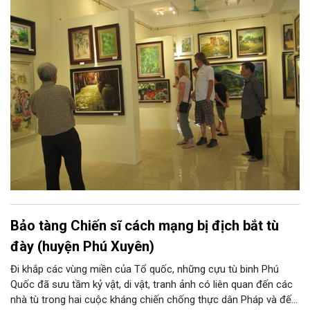
Đoài. Nắng và gió, núi và sông xứ Đoài đã gợi cảm hứng sáng
tác cho một Tản Đà, một Quang Dũng và nhiều thi nhân, hoạ sĩ:
từ Tô Ngọc Vân, Nguyễn Gia Trí đến Sĩ Tốt, Nguyễn Tiến Chung,
Nguyễn Tư Nghiêm, Nguyễn Sáng... và những thế hệ văn nghệ sĩ
sau này, ở họ đều có những sáng tác xuất sắc về xứ Đoài.
Bảo tàng Chiến sĩ cách mạng bị địch bắt tù
đày (huyện Phú Xuyên)
Đi khắp các vùng miền của Tổ quốc, những cựu tù binh Phú
Quốc đã sưu tầm kỷ vật, di vật, tranh ảnh có liên quan đến các
nhà tù trong hai cuộc kháng chiến chống thực dân Pháp và đế