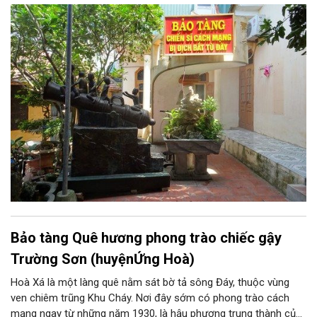
quốc Mỹ xâm lược mà đồng đội và các ông đã trải qua. Hơn 20
năm kiếm tìm và góp nhặt, Bảo tàng Chiến sĩ cách mạng bị
địch bắt tù đày, do chính những người cựu tù năm xưa thành lập
là những minh chứng chân thực về một thời oanh liệt và hào
hùng của dân tộc.
Bảo tàng Quê hương phong trào chiếc gậy
Trường Sơn (huyệnỨng Hoà)
Hoà Xá là một làng quê nằm sát bờ tả sông Đáy, thuộc vùng
ven chiêm trũng Khu Cháy. Nơi đây sớm có phong trào cách
mạng ngay từ những năm 1930, là hậu phương trung thành của