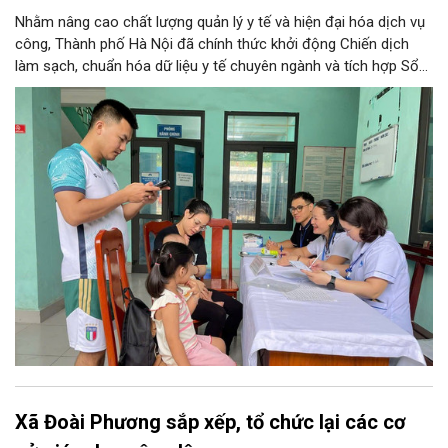
Nhằm nâng cao chất lượng quản lý y tế và hiện đại hóa dịch vụ
công, Thành phố Hà Nội đã chính thức khởi động Chiến dịch
làm sạch, chuẩn hóa dữ liệu y tế chuyên ngành và tích hợp Sổ
sức khỏe điện tử trên ứng dụng VNeID. Chương trình trọng điểm
này hứa hẹn giúp mỗi người dân Thủ đô làm chủ một hồ sơ sức
khỏe điện tử duy nhất, cho phép theo dõi và chăm sóc sức
khỏe toàn diện theo vòng đời trên không gian mạng.
Xã Đoài Phương sắp xếp, tổ chức lại các cơ