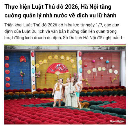
Thực hiện Luật Thủ đô 2026, Hà Nội tăng
cường quản lý nhà nước về dịch vụ lữ hành
Triển khai Luật Thủ đô 2026 có hiệu lực từ ngày 1/7, các quy
định của Luật Du lịch và văn bản hướng dẫn liên quan trong
hoạt động kinh doanh du dịch; Sở Du lịch Hà Nội đề nghị các tổ
chức, đơn vị, doanh nghiệp kinh doanh dịch vụ lữ hành trên địa
bàn thành phố thực hiện một số nội dung quan trọng. Qua đó
góp phần thực hiện thắng lợi các mục tiêu phát triển du lịch Hà
Nội năm 2026 và giai đoạn tiếp theo.