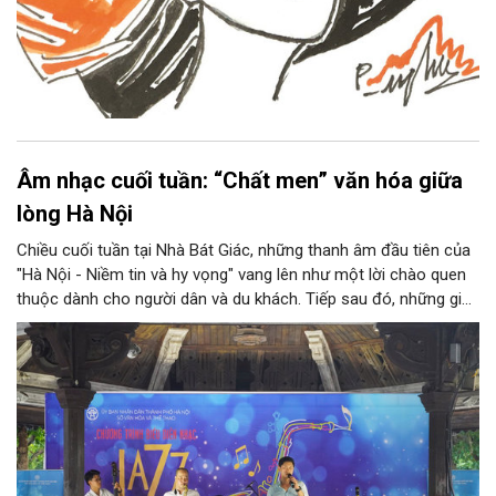
Âm nhạc cuối tuần: “Chất men” văn hóa giữa
lòng Hà Nội
Chiều cuối tuần tại Nhà Bát Giác, những thanh âm đầu tiên của
"Hà Nội - Niềm tin và hy vọng" vang lên như một lời chào quen
thuộc dành cho người dân và du khách. Tiếp sau đó, những giai
điệu jazz kinh điển của thế giới lần lượt cất lên qua phần biểu
diễn của NSƯT Quyền Văn Minh và các nghệ sĩ Bình Minh Jazz
Club, mở ra một không gian âm nhạc giàu cảm xúc ngay giữa
trung tâm Thủ đô.