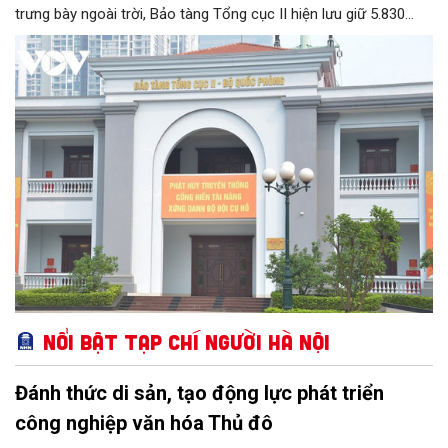
trưng bày ngoài trời, Bảo tàng Tổng cục II hiện lưu giữ 5.830
hiện vật, trong đó có nhiều hiện vật quý hiếm gắn liền với cuộc
đời hoạt động của nhiều chiến sĩ tình báo xuất sắc của Quân
đội nhân dân Việt Nam. Với chức năng phục vụ công tác nghiên
cứu, tham quan học tập, giáo dục truyền thống, Bảo tàng Tổng
cục II chính thức được Bộ Văn hoá - Thông tin công nhận nằm
trong hệ thống các bảo tàng cấp 2 toàn quân.
Nổi bật Tạp chí Người Hà Nội
Đánh thức di sản, tạo động lực phát triển
công nghiệp văn hóa Thủ đô