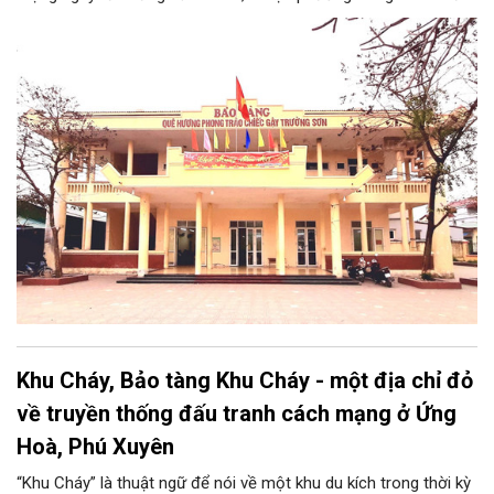
cuộc kháng chiến chống Pháp. Trong công cuộc kháng chiến
chống Mỹ cứu nước, Hòa Xá được xem là quê hương của
phong trào động viên thanh niên lên đường “xẻ dọc Trường Sơn
đi cứu nước” và câu chuyện huyền thoại “chiếc gậy Trường
Sơn”.
Khu Cháy, Bảo tàng Khu Cháy - một địa chỉ đỏ
về truyền thống đấu tranh cách mạng ở Ứng
Hoà, Phú Xuyên
“Khu Cháy” là thuật ngữ để nói về một khu du kích trong thời kỳ