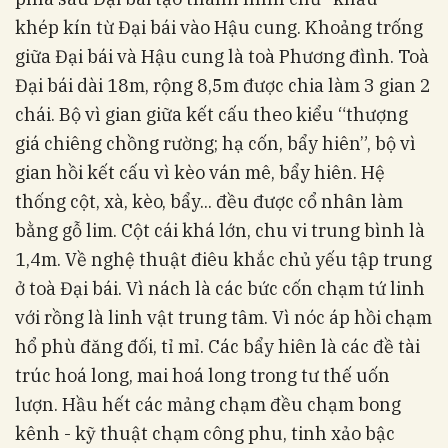
khép kín từ Đại bái vào Hậu cung. Khoảng trống
giữa Đại bái và Hậu cung là toà Phương đình. Toà
Đại bái dài 18m, rộng 8,5m được chia làm 3 gian 2
chái. Bộ vì gian giữa kết cấu theo kiểu “thượng
giá chiêng chồng rường; hạ cốn, bẩy hiên”, bộ vì
gian hồi kết cấu vì kèo ván mê, bẩy hiên. Hệ
thống cột, xà, kèo, bẩy... đều được cổ nhân làm
bằng gỗ lim. Cột cái khá lớn, chu vi trung bình là
1,4m. Về nghệ thuật điêu khắc chủ yếu tập trung
ở toà Đại bái. Vì nách là các bức cốn chạm tứ linh
với rồng là linh vật trung tâm. Vì nóc áp hồi chạm
hổ phù đăng đối, tỉ mỉ. Các bẩy hiên là các đề tài
trúc hoá long, mai hoá long trong tư thế uốn
lượn. Hầu hết các mảng chạm đều chạm bong
kênh - kỹ thuật chạm công phu, tinh xảo bậc