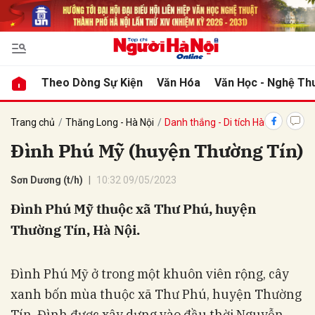
bình luận
Theo Dòng Sự Kiện
Văn Hóa
Văn Học - Nghệ Th
Trang chủ
Thăng Long - Hà Nội
Danh thắng - Di tích Hà Nội
Đình Phú Mỹ (huyện Thường Tín)
Sơn Dương (t/h)
10:32 09/05/2023
Đình Phú Mỹ thuộc xã Thư Phú, huyện
Thường Tín, Hà Nội.
Hủy
G
Đình Phú Mỹ ở trong một khuôn viên rộng, cây
xanh bốn mùa thuộc xã Thư Phú, huyện Thường
Tín. Đình được xây dựng vào đầu thời Nguyễn