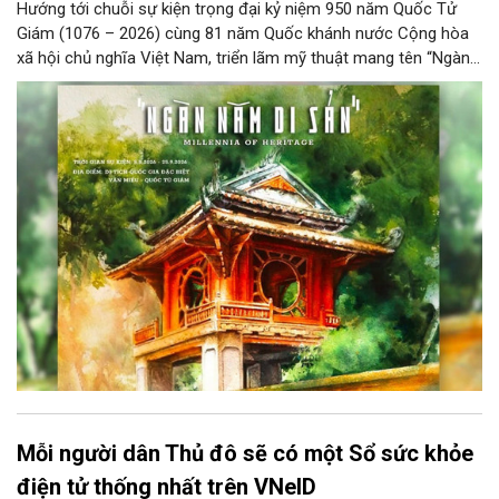
Hướng tới chuỗi sự kiện trọng đại kỷ niệm 950 năm Quốc Tử
Giám (1076 – 2026) cùng 81 năm Quốc khánh nước Cộng hòa
xã hội chủ nghĩa Việt Nam, triển lãm mỹ thuật mang tên “Ngàn
năm di sản” sẽ chính thức khai mạc vào ngày 8/8 tại Nhà Thái
Học, Di tích Quốc gia đặc biệt Văn Miếu – Quốc Tử Giám. Sự
kiện kéo dài đến ngày 25/9/2026 hứa hẹn trở thành điểm đến
văn hóa đầy sức hút, góp phần làm phong phú đời sống nghệ
thuật của Thủ đô trong mùa thu này.
Mỗi người dân Thủ đô sẽ có một Sổ sức khỏe
điện tử thống nhất trên VNeID