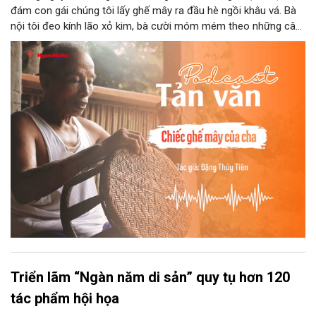
đám con gái chúng tôi lấy ghế mây ra đầu hè ngồi khâu vá. Bà
nội tôi đeo kính lão xỏ kim, bà cười móm mém theo những câu
chuyện kể tếu táo của đám trẻ chúng tôi. Chiếc ghế mây phát
ra âm thanh kin kít chịu đựng sức nặng cơ thể con người theo
những điệu cười khúc khích.
Triển lãm “Ngàn năm di sản” quy tụ hơn 120
tác phẩm hội họa