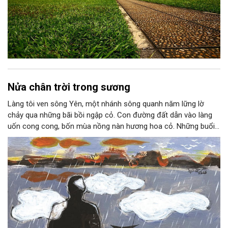
Nửa chân trời trong sương
Làng tôi ven sông Yên, một nhánh sông quanh năm lững lờ
chảy qua những bãi bồi ngập cỏ. Con đường đất dẫn vào làng
uốn cong cong, bốn mùa nồng nàn hương hoa cỏ. Những buổi
hoàng hôn, khi nắng đã dịu xuống phía cuối sông, đám hoa tím
lại thẫm màu như có ai vừa rắc lên một lớp khói.