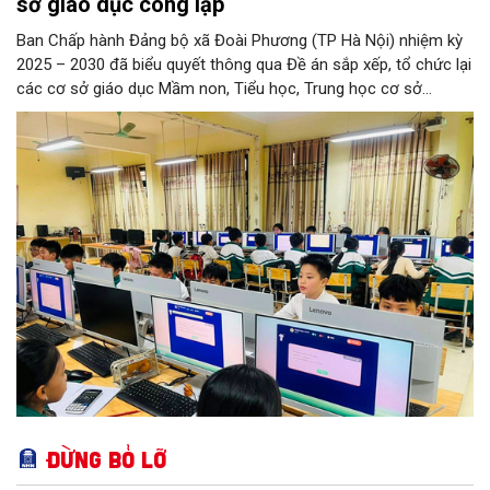
sở giáo dục công lập
Ban Chấp hành Đảng bộ xã Đoài Phương (TP Hà Nội) nhiệm kỳ
2025 – 2030 đã biểu quyết thông qua Đề án sắp xếp, tổ chức lại
các cơ sở giáo dục Mầm non, Tiểu học, Trung học cơ sở
(THCS) và Đề án sắp xếp, kiện toàn, thành lập tổ chức đảng
trong các cơ sở giáo dục công lập sau sắp xếp trên địa bàn xã.
Đừng bỏ lỡ