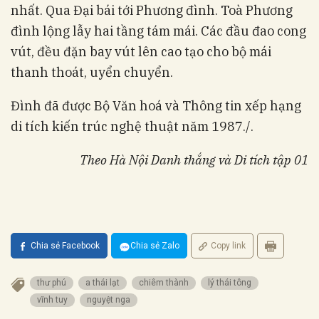
nhất. Qua Đại bái tới Phương đình. Toà Phương
đình lộng lẫy hai tầng tám mái. Các đầu đao cong
vút, đều đặn bay vút lên cao tạo cho bộ mái
thanh thoát, uyển chuyển.
Đình đã được Bộ Văn hoá và Thông tin xếp hạng
di tích kiến trúc nghệ thuật năm 1987./.
Theo Hà Nội Danh thắng và Di tích tập 01
Chia sẻ Facebook
Chia sẻ Zalo
Copy link
thư phú
a thái lạt
chiêm thành
lý thái tông
vĩnh tuy
nguyệt nga