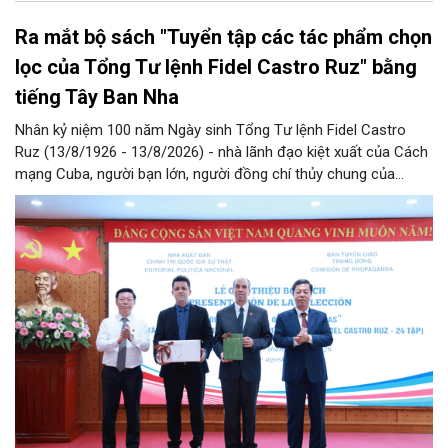
Ra mắt bộ sách "Tuyển tập các tác phẩm chọn
lọc của Tổng Tư lệnh Fidel Castro Ruz" bằng
tiếng Tây Ban Nha
Nhân kỷ niệm 100 năm Ngày sinh Tổng Tư lệnh Fidel Castro
Ruz (13/8/1926 - 13/8/2026) - nhà lãnh đạo kiệt xuất của Cách
mạng Cuba, người bạn lớn, người đồng chí thủy chung của
Đảng, Nhà nước và nhân dân Việt Nam, chiều 5/8, tại Hà Nội,
Nhà xuất bản Chính trị quốc gia Sự thật phối hợp với Ban Tuyên
giáo Trung ương tổ chức Lễ giới thiệu bộ sách “Tuyển tập các
tác phẩm chọn lọc của Tổng Tư lệnh Fidel Castro Ruz” gồm 24
tập bằng tiếng Tây Ban Nha.