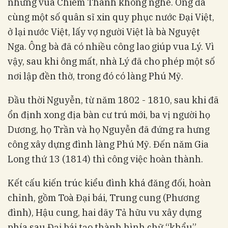
nhưng vua Chiêm Thành không nghe. Ông đã
cùng một số quân sĩ xin quy phục nước Đại Việt,
ở lại nước Việt, lấy vợ người Việt là bà Nguyệt
Nga. Ông bà đã có nhiều công lao giúp vua Lý. Vì
vậy, sau khi ông mất, nhà Lý đã cho phép một số
nơi lập đền thờ, trong đó có làng Phú Mỹ.
Đầu thời Nguyễn, từ năm 1802 - 1810, sau khi đã
ổn định xong địa bàn cư trú mới, ba vị người họ
Dương, họ Trần và họ Nguyễn đã đứng ra hưng
công xây dựng đình làng Phú Mỹ. Đến năm Gia
Long thứ 13 (1814) thì công việc hoàn thành.
Kết cấu kiến trúc kiểu đình khá đăng đối, hoàn
chỉnh, gồm Toà Đại bái, Trung cung (Phương
đình), Hậu cung, hai dãy Tả hữu vu xây dựng
phía sau Đại bái tạo thành hình chữ “khẩu”