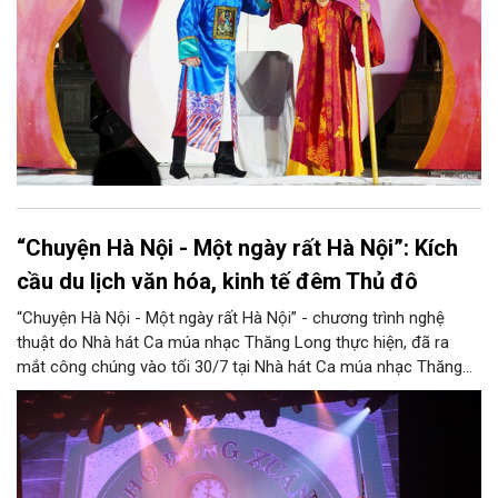
“Chuyện Hà Nội - Một ngày rất Hà Nội”: Kích
cầu du lịch văn hóa, kinh tế đêm Thủ đô
“Chuyện Hà Nội - Một ngày rất Hà Nội” - chương trình nghệ
thuật do Nhà hát Ca múa nhạc Thăng Long thực hiện, đã ra
mắt công chúng vào tối 30/7 tại Nhà hát Ca múa nhạc Thăng
Long (số 31 - 33 phố Lương Văn Can, phường Hoàn Kiếm).