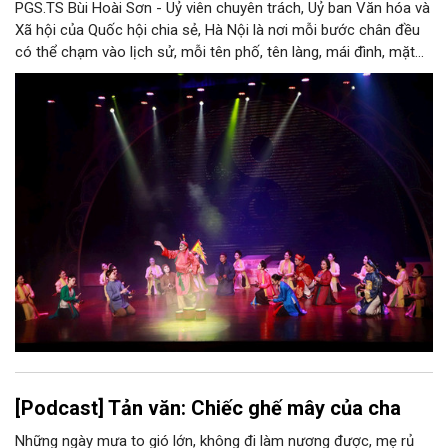
PGS.TS Bùi Hoài Sơn - Uỷ viên chuyên trách, Uỷ ban Văn hóa và
Xã hội của Quốc hội chia sẻ, Hà Nội là nơi mỗi bước chân đều
có thể chạm vào lịch sử, mỗi tên phố, tên làng, mái đình, mặt
hồ, nếp nhà, câu hát, món ăn, làn điệu, nghề thủ công đều có
thể kể một câu chuyện về chiều sâu văn hiến của dân tộc.
Nhưng trong kỷ nguyên mới, câu hỏi đặt ra không chỉ Hà Nội có
bao nhiêu di sản, bao nhiêu văn nghệ sĩ, trí thức, không gian ký
ức, mà là làm thế nào để những giá trị ấy trở thành nguồn lực
phát triển, thành sức mạnh mềm, thành động lực sáng tạo,
thành năng lực cạnh tranh của Thủ đô.
[Podcast] Tản văn: Chiếc ghế mây của cha
Những ngày mưa to gió lớn, không đi làm nương được, mẹ rủ