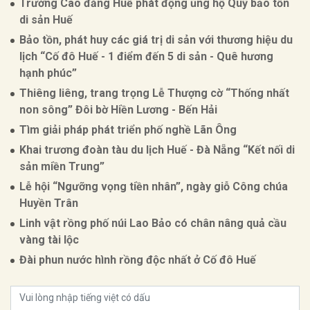
Trường Cao đẳng Huế phát động ủng hộ Quỹ bảo tồn
di sản Huế
Bảo tồn, phát huy các giá trị di sản với thương hiệu du
lịch “Cố đô Huế - 1 điểm đến 5 di sản - Quê hương
hạnh phúc”
Thiêng liêng, trang trọng Lễ Thượng cờ “Thống nhất
non sông” Đôi bờ Hiền Lương - Bến Hải
Tìm giải pháp phát triển phố nghề Lãn Ông
Khai trương đoàn tàu du lịch Huế - Đà Nẵng “Kết nối di
sản miền Trung”
Lễ hội “Ngưỡng vọng tiền nhân”, ngày giỗ Công chúa
Huyền Trân
Linh vật rồng phố núi Lao Bảo có chân nâng quả cầu
vàng tài lộc
Đài phun nước hình rồng độc nhất ở Cố đô Huế