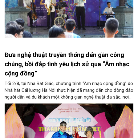
Đưa nghệ thuật truyền thống đến gần công
chúng, bồi đắp tình yêu lịch sử qua “Âm nhạc
cộng đồng”
Tối 2/8, tại Nhà Bát Giác, chương trình “Âm nhạc cộng đồng” do
Nhà hát Cải lương Hà Nội thực hiện đã mang đến cho đông đảo
người dân và du khách một không gian nghệ thuật đa sắc, nơi
những làn điệu cải lương, ca cổ, tân cổ và các tiết mục múa
hòa quyện trong không gian của phố đi bộ hồ Hoàn Kiếm. Đặc
biệt, chương trình có sự giao lưu của các nghệ sĩ đến từ
phương Nam, góp phần tạo nên cuộc gặp gỡ nghệ thuật giàu
cảm xúc.