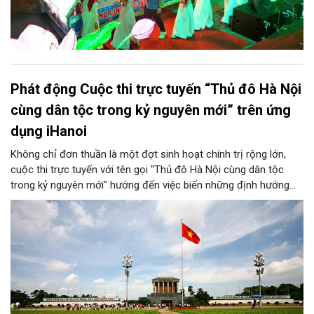
Phát động Cuộc thi trực tuyến “Thủ đô Hà Nội
cùng dân tộc trong kỷ nguyên mới” trên ứng
dụng iHanoi
Không chỉ đơn thuần là một đợt sinh hoạt chính trị rộng lớn,
cuộc thi trực tuyến với tên gọi "Thủ đô Hà Nội cùng dân tộc
trong kỷ nguyên mới" hướng đến việc biến những định hướng
chiến lược trong Nghị quyết số 02-NQ/TW của Bộ Chính trị
thành niềm tin, thành nhận thức chung của mỗi người dân.