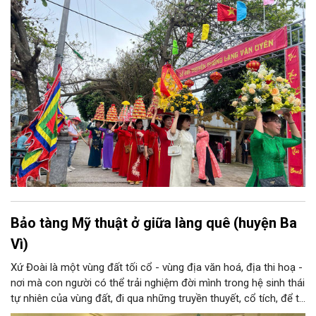
cộng đồng dân cư mà còn lưu giữ nhiều giá trị lịch sử, văn hóa.
Bảo tàng Mỹ thuật ở giữa làng quê (huyện Ba
Vì)
Xứ Đoài là một vùng đất tối cổ - vùng địa văn hoá, địa thi hoạ -
nơi mà con người có thể trải nghiệm đời mình trong hệ sinh thái
tự nhiên của vùng đất, đi qua những truyền thuyết, cổ tích, để từ
đó tạo nên tâm tính, giọng nói đặc trưng của con người xứ