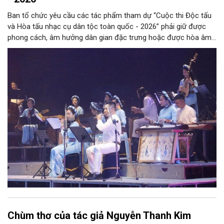
Ban tổ chức yêu cầu các tác phẩm tham dự “Cuộc thi Độc tấu
và Hòa tấu nhạc cụ dân tộc toàn quốc - 2026” phải giữ được
phong cách, âm hưởng dân gian đặc trưng hoặc được hòa âm,
phối khí mới trên nền tảng làn điệu âm nhạc truyền thống Việt
Nam, đồng thời phải được trình diễn trực tiếp bằng nhạc cụ dân
tộc.
Chùm thơ của tác giả Nguyễn Thanh Kim