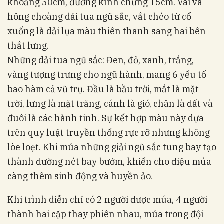
khoảng 50cm, đường kính chừng 15cm. Vai và
hông choàng dải tua ngũ sắc, vắt chéo từ cổ
xuống là dải lụa màu thiên thanh sang hai bên
thắt lưng.
Những dải tua ngũ sắc: Đen, đỏ, xanh, trắng,
vàng tượng trưng cho ngũ hành, mang 6 yếu tố
bao hàm cả vũ trụ. Đầu là bầu trời, mắt là mặt
trời, lưng là mặt trăng, cánh là gió, chân là đất và
đuôi là các hành tinh. Sự kết hợp màu này dựa
trên quy luật truyền thống rực rỡ nhưng không
lòe loẹt. Khi múa những giải ngũ sắc tung bay tạo
thành đường nét bay bướm, khiến cho điệu múa
càng thêm sinh động và huyền ảo.
Khi trình diễn chỉ có 2 người được múa, 4 người
thành hai cặp thay phiên nhau, múa trong đội