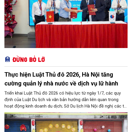
Đừng bỏ lỡ
Thực hiện Luật Thủ đô 2026, Hà Nội tăng
cường quản lý nhà nước về dịch vụ lữ hành
Triển khai Luật Thủ đô 2026 có hiệu lực từ ngày 1/7, các quy
định của Luật Du lịch và văn bản hướng dẫn liên quan trong
hoạt động kinh doanh du dịch; Sở Du lịch Hà Nội đề nghị các tổ
chức, đơn vị, doanh nghiệp kinh doanh dịch vụ lữ hành trên địa
bàn thành phố thực hiện một số nội dung quan trọng. Qua đó
góp phần thực hiện thắng lợi các mục tiêu phát triển du lịch Hà