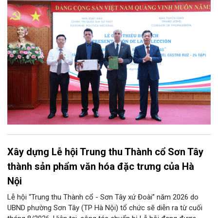
Nhà xuất bản Chính trị quốc gia Sự thật phối hợp với Ban Tuyên
giáo Trung ương tổ chức Lễ giới thiệu bộ sách “Tuyển tập các
tác phẩm chọn lọc của Tổng Tư lệnh Fidel Castro Ruz” gồm 24
tập bằng tiếng Tây Ban Nha.
Xây dựng Lễ hội Trung thu Thành cổ Sơn Tây
thành sản phẩm văn hóa đặc trưng của Hà
Nội
Lễ hội “Trung thu Thành cổ - Sơn Tây xứ Đoài” năm 2026 do
UBND phường Sơn Tây (TP Hà Nội) tổ chức sẽ diễn ra từ cuối