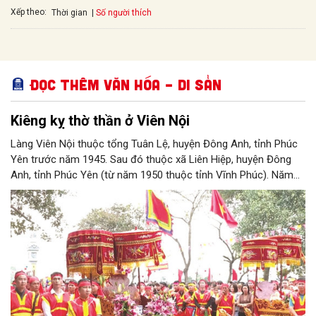
Xếp theo:
Số người thích
Thời gian
Đọc thêm Văn hóa – Di sản
Kiêng kỵ thờ thần ở Viên Nội
Làng Viên Nội thuộc tổng Tuân Lệ, huyện Đông Anh, tỉnh Phúc
Yên trước năm 1945. Sau đó thuộc xã Liên Hiệp, huyện Đông
Anh, tỉnh Phúc Yên (từ năm 1950 thuộc tỉnh Vĩnh Phúc). Năm
1961, làng được sáp nhập vào Hà Nội. Năm 1965, Viên Nội
thuộc xã Vân Nội; từ ngày 1/7/2025 thuộc xã Phúc Thịnh, Hà
Nội. Viên Nội thờ hai vị thần là Đống Băng và Uông Tá (thời
Hùng Vương thứ 18) cùng Diệu La công chúa, nữ tướng thời Hai
Bà Trưng.