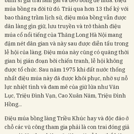
binh sĩ giả trai làm gái và đeo bồng để múa. Điệu
múa bồng ra đời từ đó. Trải qua hơn 13 thế kỷ với
bao thăng trầm lịch sử, điệu múa bồng vẫn được
dân làng gìn giữ, lưu truyền và trở thành điệu
múa cổ nổi tiếng của Thăng Long Hà Nội mang
đậm nét dân gian và này sau được diễn tấu trong
lễ hội của làng. Điệu múa này cũng có quãng thời
gian bị gián đoạn bởi chiến tranh, lễ hội không
được tổ chức. Sau năm 1975 khi đất nước thống
nhất điệu múa này đã được khôi phục, nhờ sự nỗ
lực nhiệt tình và đam mê của giữ lửa như Văn
Lục, Triệu Đình Vạn, Cao Xuân Năm, Triệu Đình
Hồng...
Điệu múa bồng làng Triều Khúc hay và độc đáo ở
chỗ các vũ công tham gia phải là con trai đóng giả