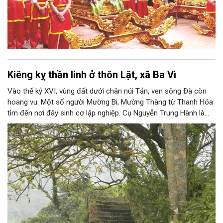
Kiêng kỵ thần linh ở thôn Lặt, xã Ba Vì
Vào thế kỷ XVI, vùng đất dưới chân núi Tản, ven sông Đà còn
hoang vu. Một số người Mường Bi, Mường Thàng từ Thanh Hóa
tìm đến nơi đây sinh cơ lập nghiệp. Cụ Nguyễn Trung Hành là
người đầu tiên đến khai phá vùng đất mới. Ban đầu, người dân
chặt tre nứa trong rừng, rồi chẻ lạt và chở bằng thuyền đi bán
khắp nơi.