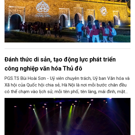
Đánh thức di sản, tạo động lực phát triển
công nghiệp văn hóa Thủ đô
PGS.TS Bùi Hoài Sơn - Uỷ viên chuyên trách, Uỷ ban Văn hóa và
Xã hội của Quốc hội chia sẻ, Hà Nội là nơi mỗi bước chân đều
có thể chạm vào lịch sử, mỗi tên phố, tên làng, mái đình, mặt
hồ, nếp nhà, câu hát, món ăn, làn điệu, nghề thủ công đều có
thể kể một câu chuyện về chiều sâu văn hiến của dân tộc.
Nhưng trong kỷ nguyên mới, câu hỏi đặt ra không chỉ Hà Nội có
bao nhiêu di sản, bao nhiêu văn nghệ sĩ, trí thức, không gian ký
ức, mà là làm thế nào để những giá trị ấy trở thành nguồn lực
phát triển, thành sức mạnh mềm, thành động lực sáng tạo,