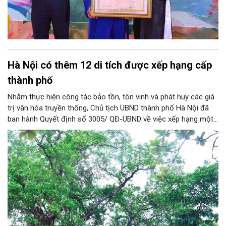
Hà Nội có thêm 12 di tích được xếp hạng cấp
thành phố
Nhằm thực hiện công tác bảo tồn, tôn vinh và phát huy các giá
trị văn hóa truyền thống, Chủ tịch UBND thành phố Hà Nội đã
ban hành Quyết định số 3005/ QĐ-UBND về việc xếp hạng một
loạt di tích lịch sử - văn hóa và danh lam thắng cảnh trên địa
bàn thành phố.