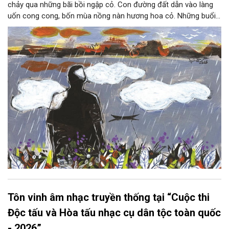
chảy qua những bãi bồi ngập cỏ. Con đường đất dẫn vào làng
uốn cong cong, bốn mùa nồng nàn hương hoa cỏ. Những buổi
hoàng hôn, khi nắng đã dịu xuống phía cuối sông, đám hoa tím
lại thẫm màu như có ai vừa rắc lên một lớp khói.
Tôn vinh âm nhạc truyền thống tại “Cuộc thi
Độc tấu và Hòa tấu nhạc cụ dân tộc toàn quốc
- 2026”