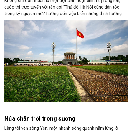
Không chỉ đơn thuần là một đợt sinh hoạt chính trị rộng lớn,
cuộc thi trực tuyến với tên gọi "Thủ đô Hà Nội cùng dân tộc
trong kỷ nguyên mới" hướng đến việc biến những định hướng
chiến lược trong Nghị quyết số 02-NQ/TW của Bộ Chính trị
thành niềm tin, thành nhận thức chung của mỗi người dân.
Nửa chân trời trong sương
Làng tôi ven sông Yên, một nhánh sông quanh năm lững lờ