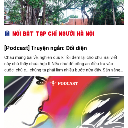
Nổi bật Tạp chí Người Hà Nội
[Podcast] Truyện ngắn: Đối diện
Cháu mang bài về, nghiên cứu kĩ rồi đem lại cho chú. Bài viết
này chú thấy chưa hợp lí. Nếu như để công an điều tra vào
cuộc, chú e… chúng ta phải làm nhiều bước nữa đấy. Sẵn sàng
thì tiếp tục nhé! Chú Minh cầm tập bài viết đưa lại cho Thy. Cô
ngại ngùng đỡ lấy. Đây là lần thứ ba, loạt bài phóng sự của mình
bị Tổng biên tập kêu lên để trả lại...