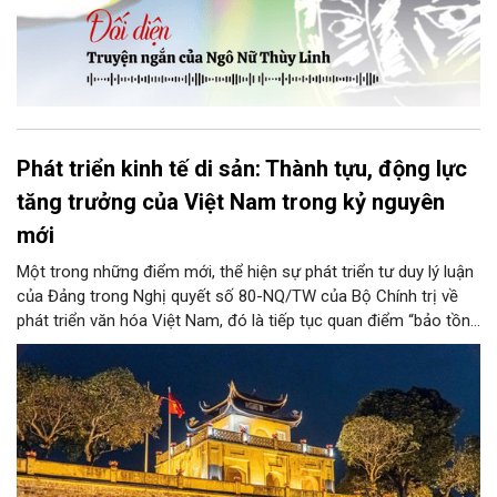
Phát triển kinh tế di sản: Thành tựu, động lực
tăng trưởng của Việt Nam trong kỷ nguyên
mới
Một trong những điểm mới, thể hiện sự phát triển tư duy lý luận
của Đảng trong Nghị quyết số 80-NQ/TW của Bộ Chính trị về
phát triển văn hóa Việt Nam, đó là tiếp tục quan điểm “bảo tồn
và phát huy giá trị di sản văn hóa gắn kết với phát triển kinh tế -
xã hội và du lịch”; đồng thời, nâng lên một tầm cao mới: “phát
triển kinh tế di sản”.