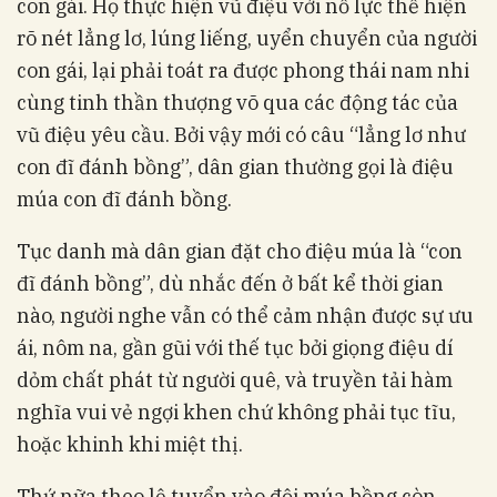
con gái. Họ thực hiện vũ điệu với nỗ lực thể hiện
rõ nét lẳng lơ, lúng liếng, uyển chuyển của người
con gái, lại phải toát ra được phong thái nam nhi
cùng tinh thần thượng võ qua các động tác của
vũ điệu yêu cầu. Bởi vậy mới có câu “lẳng lơ như
con đĩ đánh bồng”, dân gian thường gọi là điệu
múa con đĩ đánh bồng.
Tục danh mà dân gian đặt cho điệu múa là “con
đĩ đánh bồng”, dù nhắc đến ở bất kể thời gian
nào, người nghe vẫn có thể cảm nhận được sự ưu
ái, nôm na, gần gũi với thế tục bởi giọng điệu dí
dỏm chất phát từ người quê, và truyền tải hàm
nghĩa vui vẻ ngợi khen chứ không phải tục tĩu,
hoặc khinh khi miệt thị.
Thứ nữa theo lệ tuyển vào đội múa bồng còn