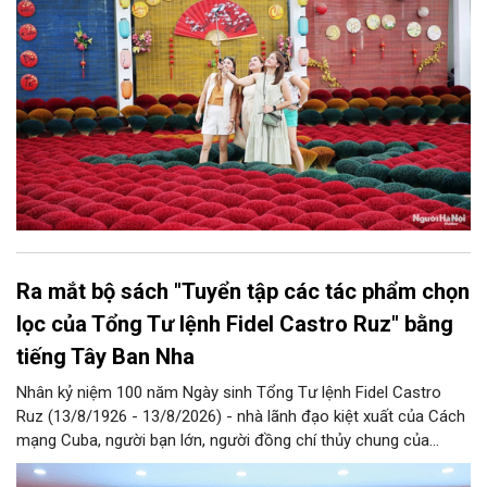
Nội năm 2026 và giai đoạn tiếp theo.
Ra mắt bộ sách "Tuyển tập các tác phẩm chọn
lọc của Tổng Tư lệnh Fidel Castro Ruz" bằng
tiếng Tây Ban Nha
Nhân kỷ niệm 100 năm Ngày sinh Tổng Tư lệnh Fidel Castro
Ruz (13/8/1926 - 13/8/2026) - nhà lãnh đạo kiệt xuất của Cách
mạng Cuba, người bạn lớn, người đồng chí thủy chung của
Đảng, Nhà nước và nhân dân Việt Nam, chiều 5/8, tại Hà Nội,