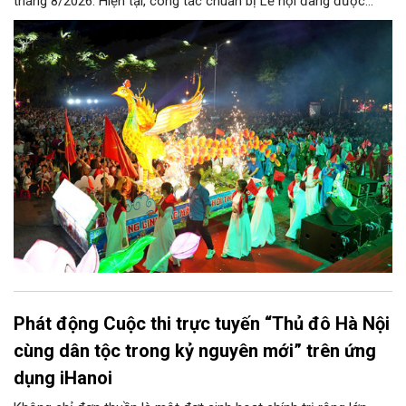
tháng 8/2026. Hiện tại, công tác chuẩn bị Lễ hội đang được
chính quyền phường Sơn Tây cùng các phòng, ban, ngành, đơn
vị và 25 tổ dân phố khẩn trương triển khai, tạo khí thế sôi nổi,
sẵn sàng mang đến cho Nhân dân và du khách một mùa Trung
thu quy mô, đặc sắc và giàu bản sắc văn hóa xứ Đoài.
Phát động Cuộc thi trực tuyến “Thủ đô Hà Nội
cùng dân tộc trong kỷ nguyên mới” trên ứng
dụng iHanoi