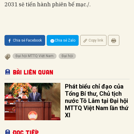
2031 sẽ tiến hành phiên bế mạc./.
Chia sẻ Facebook
Chia sẻ Zalo
Copy link
Đại hội MTTQ Việt Nam
Đại hội
Bài liên quan
Phát biểu chỉ đạo của
Tổng Bí thư, Chủ tịch
nước Tô Lâm tại Đại hội
MTTQ Việt Nam lần thứ
XI
Đọc tiếp