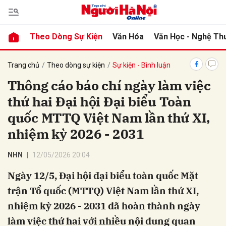
Theo Dòng Sự Kiện
Văn Hóa
Văn Học - Nghệ Th
bình luận
Trang chủ
Theo dòng sự kiện
Sự kiện - Bình luận
Thông cáo báo chí ngày làm việc
thứ hai Đại hội Đại biểu Toàn
quốc MTTQ Việt Nam lần thứ XI,
nhiệm kỳ 2026 - 2031
NHN
12/05/2026 20:04
Hủy
G
Ngày 12/5, Đại hội đại biểu toàn quốc Mặt
trận Tổ quốc (MTTQ) Việt Nam lần thứ XI,
nhiệm kỳ 2026 - 2031 đã hoàn thành ngày
làm việc thứ hai với nhiều nội dung quan