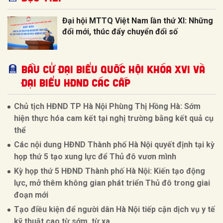
Đại hội MTTQ Việt Nam lần thứ XI: Những
đổi mới, thúc đẩy chuyển đổi số
BẦU CỬ ĐẠI BIỂU QUỐC HỘI KHÓA XVI VÀ
ĐẠI BIỂU HĐND CÁC CẤP
Chủ tịch HĐND TP Hà Nội Phùng Thị Hồng Hà: Sớm
hiện thực hóa cam kết tại nghị trường bằng kết quả cụ
thể
Các nội dung HĐND Thành phố Hà Nội quyết định tại kỳ
họp thứ 5 tạo xung lực để Thủ đô vươn mình
Kỳ họp thứ 5 HĐND Thành phố Hà Nội: Kiến tạo động
lực, mở thêm không gian phát triển Thủ đô trong giai
đoạn mới
Tạo điều kiện để người dân Hà Nội tiếp cận dịch vụ y tế
kỹ thuật cao từ sớm, từ xa