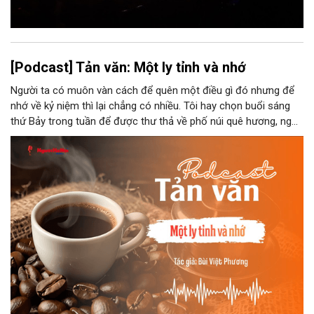
[Podcast] Tản văn: Một ly tỉnh và nhớ
Người ta có muôn vàn cách để quên một điều gì đó nhưng để
nhớ về kỷ niệm thì lại chẳng có nhiều. Tôi hay chọn buổi sáng
thứ Bảy trong tuần để được thư thả về phố núi quê hương, ngồi
đợi giọt đắng của đất đai, mưa nắng điểm từng nhịp xuống
chiếc ly sứ như đợi thời gian mở cánh cửa diệu kì của mình.