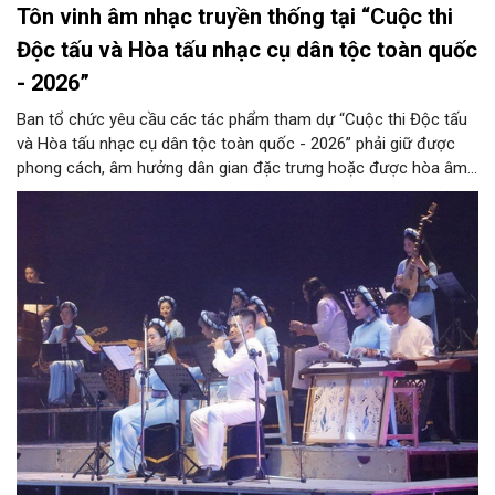
Tôn vinh âm nhạc truyền thống tại “Cuộc thi
Độc tấu và Hòa tấu nhạc cụ dân tộc toàn quốc
- 2026”
Ban tổ chức yêu cầu các tác phẩm tham dự “Cuộc thi Độc tấu
và Hòa tấu nhạc cụ dân tộc toàn quốc - 2026” phải giữ được
phong cách, âm hưởng dân gian đặc trưng hoặc được hòa âm,
phối khí mới trên nền tảng làn điệu âm nhạc truyền thống Việt
Nam, đồng thời phải được trình diễn trực tiếp bằng nhạc cụ dân
tộc.