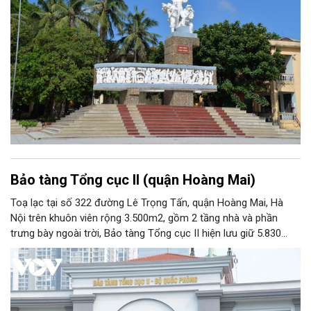
Bảo tàng Tổng cục II (quận Hoàng Mai)
Toạ lạc tại số 322 đường Lê Trọng Tấn, quận Hoàng Mai, Hà
Nội trên khuôn viên rộng 3.500m2, gồm 2 tầng nhà và phần
trưng bày ngoài trời, Bảo tàng Tổng cục II hiện lưu giữ 5.830
hiện vật, trong đó có nhiều hiện vật quý hiếm gắn liền với cuộc
đời hoạt động của nhiều chiến sĩ tình báo xuất sắc của Quân
đội nhân dân Việt Nam. Với chức năng phục vụ công tác nghiên
cứu, tham quan học tập, giáo dục truyền thống, Bảo tàng Tổng
cục II chính thức được Bộ Văn hoá - Thông tin công nhận nằm