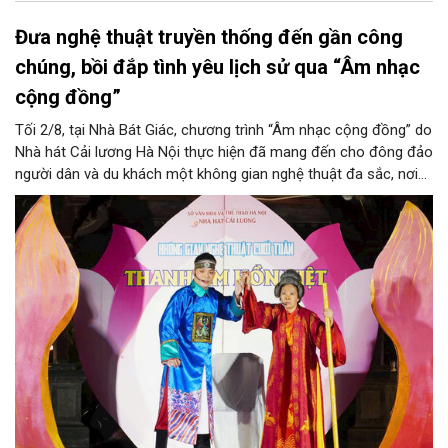
Đưa nghệ thuật truyền thống đến gần công
chúng, bồi đắp tình yêu lịch sử qua “Âm nhạc
cộng đồng”
Tối 2/8, tại Nhà Bát Giác, chương trình “Âm nhạc cộng đồng” do
Nhà hát Cải lương Hà Nội thực hiện đã mang đến cho đông đảo
người dân và du khách một không gian nghệ thuật đa sắc, nơi
những làn điệu cải lương, ca cổ, tân cổ và các tiết mục múa
hòa quyện trong không gian của phố đi bộ hồ Hoàn Kiếm. Đặc
biệt, chương trình có sự giao lưu của các nghệ sĩ đến từ
phương Nam, góp phần tạo nên cuộc gặp gỡ nghệ thuật giàu
cảm xúc.