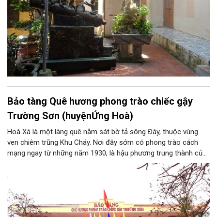
Bảo tàng Quê hương phong trào chiếc gậy
Trường Sơn (huyệnỨng Hoà)
Hoà Xá là một làng quê nằm sát bờ tả sông Đáy, thuộc vùng
ven chiêm trũng Khu Cháy. Nơi đây sớm có phong trào cách
mạng ngay từ những năm 1930, là hậu phương trung thành của
cuộc kháng chiến chống Pháp. Trong công cuộc kháng chiến
chống Mỹ cứu nước, Hòa Xá được xem là quê hương của
phong trào động viên thanh niên lên đường “xẻ dọc Trường Sơn
đi cứu nước” và câu chuyện huyền thoại “chiếc gậy Trường
Sơn”.