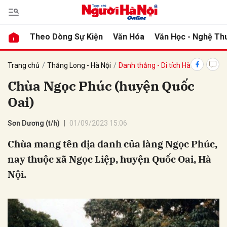
Theo Dòng Sự Kiện
Văn Hóa
Văn Học - Nghệ Th
bình luận
Trang chủ
Thăng Long - Hà Nội
Danh thắng - Di tích Hà Nội
Chùa Ngọc Phúc (huyện Quốc
Oai)
Sơn Dương (t/h)
01/09/2023 15:06
Chùa mang tên địa danh của làng Ngọc Phúc,
nay thuộc xã Ngọc Liệp, huyện Quốc Oai, Hà
Hủy
G
Nội.