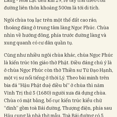
Láng - Hoà Lạc đến km 29, rẽ tay trái theo con
đường liên thôn khoảng 500m là tới di tích.
Ngôi chùa toạ lạc trên một thế đất cao ráo,
thoáng đãng ở trung tâm làng Ngọc Phúc. Chùa
nhìn về hướng đông, phía trước đường làng và
xung quanh có cư dân quần tụ.
Cũng như nhiều ngôi chùa khác, chùa Ngọc Phúc
là kiến trúc tôn giáo thờ Phật. Điều đáng chú ý là
ở chùa Ngọc Phúc còn thờ Thiền sư Từ Đạo Hạnh,
một vị sư nổi tiếng ở thời Lý. Theo bài minh trên
bia đá “Hậu Phật duệ điều bí” ở chùa thì năm
Vĩnh Trị thứ 5 (1680) người xưa đã dựng chùa.
Chùa có mặt bằng, bố cục kiến trúc kiểu chữ
“đinh” gồm toà Bái đường, Thượng điện, phía sau
Hậu cung là nhà thờ mẫu. Toà Bái đường có 5