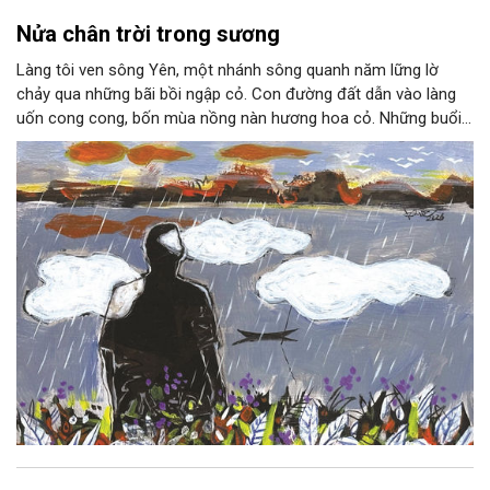
Nửa chân trời trong sương
Làng tôi ven sông Yên, một nhánh sông quanh năm lững lờ
chảy qua những bãi bồi ngập cỏ. Con đường đất dẫn vào làng
uốn cong cong, bốn mùa nồng nàn hương hoa cỏ. Những buổi
hoàng hôn, khi nắng đã dịu xuống phía cuối sông, đám hoa tím
lại thẫm màu như có ai vừa rắc lên một lớp khói.