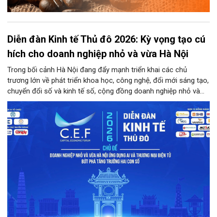
Diễn đàn Kinh tế Thủ đô 2026: Kỳ vọng tạo cú
hích cho doanh nghiệp nhỏ và vừa Hà Nội
Trong bối cảnh Hà Nội đang đẩy mạnh triển khai các chủ
trương lớn về phát triển khoa học, công nghệ, đổi mới sáng tạo,
chuyển đổi số và kinh tế số, cộng đồng doanh nghiệp nhỏ và
vừa trên địa bàn Thủ đô đứng trước cả cơ hội lẫn thách thức
chưa từng có. Diễn đàn Kinh tế Thủ đô năm 2026 là sự kiện
được kỳ vọng sẽ trở thành cầu nối thiết thực, đưa chính sách,
công nghệ và nguồn lực đến gần hơn với doanh nghiệp.