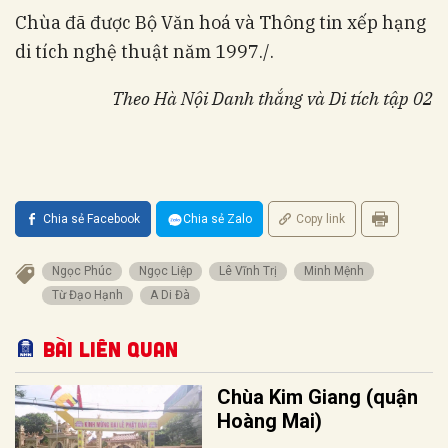
Chùa đã được Bộ Văn hoá và Thông tin xếp hạng
di tích nghệ thuật năm 1997./.
Theo Hà Nội Danh thắng và Di tích tập 02
Chia sẻ Facebook
Chia sẻ Zalo
Copy link
Ngọc Phúc
Ngọc Liệp
Lê Vĩnh Trị
Minh Mệnh
Từ Đạo Hạnh
A Di Đà
Bài liên quan
Chùa Kim Giang (quận
Hoàng Mai)