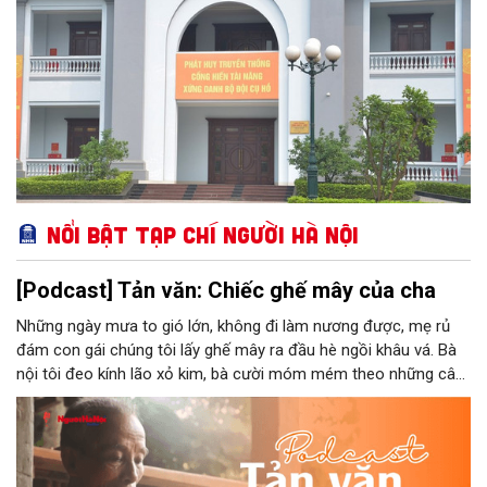
trong hệ thống các bảo tàng cấp 2 toàn quân.
Nổi bật Tạp chí Người Hà Nội
[Podcast] Tản văn: Chiếc ghế mây của cha
Những ngày mưa to gió lớn, không đi làm nương được, mẹ rủ
đám con gái chúng tôi lấy ghế mây ra đầu hè ngồi khâu vá. Bà
nội tôi đeo kính lão xỏ kim, bà cười móm mém theo những câu
chuyện kể tếu táo của đám trẻ chúng tôi. Chiếc ghế mây phát
ra âm thanh kin kít chịu đựng sức nặng cơ thể con người theo
những điệu cười khúc khích.