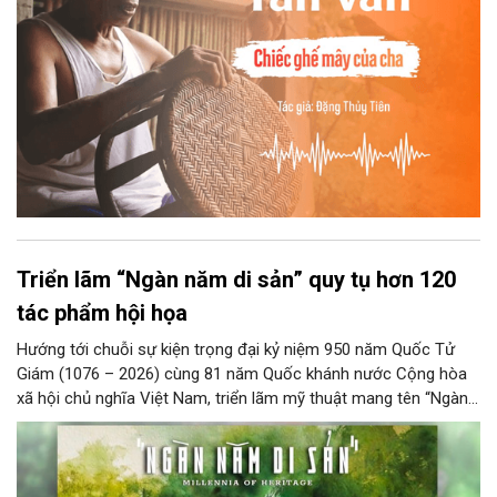
Triển lãm “Ngàn năm di sản” quy tụ hơn 120
tác phẩm hội họa
Hướng tới chuỗi sự kiện trọng đại kỷ niệm 950 năm Quốc Tử
Giám (1076 – 2026) cùng 81 năm Quốc khánh nước Cộng hòa
xã hội chủ nghĩa Việt Nam, triển lãm mỹ thuật mang tên “Ngàn
năm di sản” sẽ chính thức khai mạc vào ngày 8/8 tại Nhà Thái
Học, Di tích Quốc gia đặc biệt Văn Miếu – Quốc Tử Giám. Sự
kiện kéo dài đến ngày 25/9/2026 hứa hẹn trở thành điểm đến
văn hóa đầy sức hút, góp phần làm phong phú đời sống nghệ