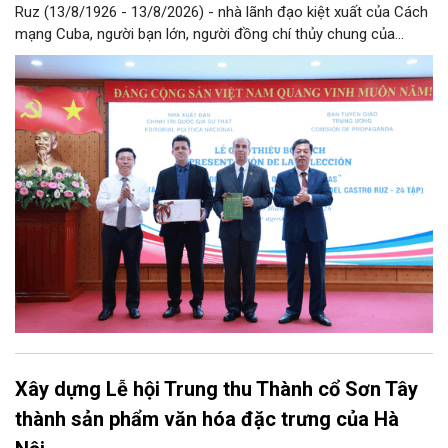
Ruz (13/8/1926 - 13/8/2026) - nhà lãnh đạo kiệt xuất của Cách
mạng Cuba, người bạn lớn, người đồng chí thủy chung của
Đảng, Nhà nước và nhân dân Việt Nam, chiều 5/8, tại Hà Nội,
Nhà xuất bản Chính trị quốc gia Sự thật phối hợp với Ban Tuyên
giáo Trung ương tổ chức Lễ giới thiệu bộ sách “Tuyển tập các
tác phẩm chọn lọc của Tổng Tư lệnh Fidel Castro Ruz” gồm 24
tập bằng tiếng Tây Ban Nha.
Xây dựng Lễ hội Trung thu Thành cổ Sơn Tây
thành sản phẩm văn hóa đặc trưng của Hà