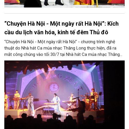
“Chuyện Hà Nội - Một ngày rất Hà Nội”: Kích
cầu du lịch văn hóa, kinh tế đêm Thủ đô
“Chuyện Hà Nội - Một ngày rất Hà Nội” - chương trình nghệ
thuật do Nhà hát Ca múa nhạc Thăng Long thực hiện, đã ra
mắt công chúng vào tối 30/7 tại Nhà hát Ca múa nhạc Thăng
Long (số 31 - 33 phố Lương Văn Can, phường Hoàn Kiếm).