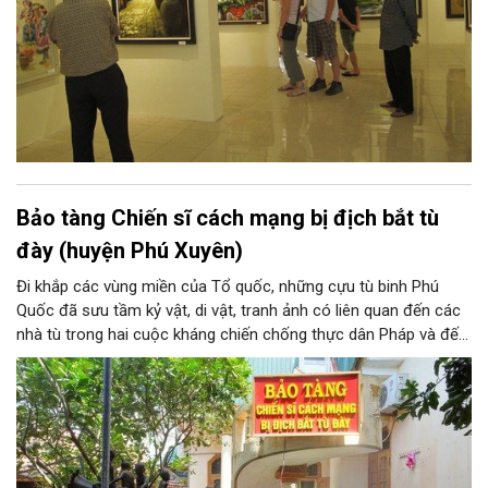
Bảo tàng Chiến sĩ cách mạng bị địch bắt tù
đày (huyện Phú Xuyên)
Đi khắp các vùng miền của Tổ quốc, những cựu tù binh Phú
Quốc đã sưu tầm kỷ vật, di vật, tranh ảnh có liên quan đến các
nhà tù trong hai cuộc kháng chiến chống thực dân Pháp và đế
quốc Mỹ xâm lược mà đồng đội và các ông đã trải qua. Hơn 20
năm kiếm tìm và góp nhặt, Bảo tàng Chiến sĩ cách mạng bị
địch bắt tù đày, do chính những người cựu tù năm xưa thành lập
là những minh chứng chân thực về một thời oanh liệt và hào
hùng của dân tộc.