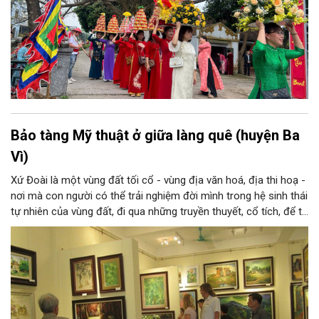
Bảo tàng Mỹ thuật ở giữa làng quê (huyện Ba
Vì)
Xứ Đoài là một vùng đất tối cổ - vùng địa văn hoá, địa thi hoạ -
nơi mà con người có thể trải nghiệm đời mình trong hệ sinh thái
tự nhiên của vùng đất, đi qua những truyền thuyết, cổ tích, để từ
đó tạo nên tâm tính, giọng nói đặc trưng của con người xứ
Đoài. Nắng và gió, núi và sông xứ Đoài đã gợi cảm hứng sáng
tác cho một Tản Đà, một Quang Dũng và nhiều thi nhân, hoạ sĩ:
từ Tô Ngọc Vân, Nguyễn Gia Trí đến Sĩ Tốt, Nguyễn Tiến Chung,
Nguyễn Tư Nghiêm, Nguyễn Sáng... và những thế hệ văn nghệ sĩ
sau này, ở họ đều có những sáng tác xuất sắc về xứ Đoài.