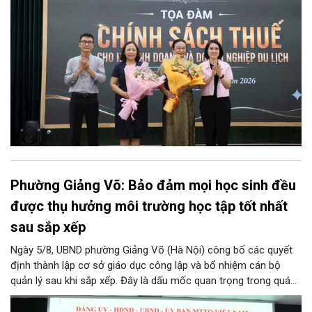
Phường Giảng Võ: Bảo đảm mọi học sinh đều
được thụ hưởng môi trường học tập tốt nhất
sau sắp xếp
Ngày 5/8, UBND phường Giảng Võ (Hà Nội) công bố các quyết
định thành lập cơ sở giáo dục công lập và bổ nhiệm cán bộ
quản lý sau khi sắp xếp. Đây là dấu mốc quan trọng trong quá
trình kiện toàn tổ chức bộ máy, thực hiện chủ trương tinh gọn,
nâng cao hiệu lực, hiệu quả quản lý theo các nghị quyết của