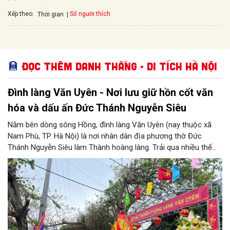
Xếp theo:
Số người thích
Thời gian
Đọc thêm Danh thắng - Di tích Hà Nội
Đình làng Văn Uyên - Nơi lưu giữ hồn cốt văn
hóa và dấu ấn Đức Thánh Nguyễn Siêu
Nằm bên dòng sông Hồng, đình làng Văn Uyên (nay thuộc xã
Nam Phù, TP. Hà Nội) là nơi nhân dân địa phương thờ Đức
Thánh Nguyễn Siêu làm Thành hoàng làng. Trải qua nhiều thế
hệ, ngôi đình không chỉ là không gian sinh hoạt tín ngưỡng của
cộng đồng dân cư mà còn lưu giữ nhiều giá trị lịch sử, văn hóa.