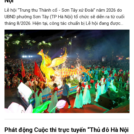
Nội
Lễ hội “Trung thu Thành cổ - Sơn Tây xứ Đoài” năm 2026 do
UBND phường Sơn Tây (TP Hà Nội) tổ chức sẽ diễn ra từ cuối
tháng 8/2026. Hiện tại, công tác chuẩn bị Lễ hội đang được
chính quyền phường Sơn Tây cùng các phòng, ban, ngành, đơn
vị và 25 tổ dân phố khẩn trương triển khai, tạo khí thế sôi nổi,
sẵn sàng mang đến cho Nhân dân và du khách một mùa Trung
thu quy mô, đặc sắc và giàu bản sắc văn hóa xứ Đoài.
Phát động Cuộc thi trực tuyến “Thủ đô Hà Nội