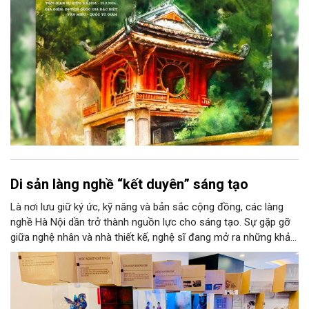
thuật của Thủ đô trong mùa thu này.
Di sản làng nghề “kết duyên” sáng tạo
Là nơi lưu giữ ký ức, kỹ năng và bản sắc cộng đồng, các làng
nghề Hà Nội dần trở thành nguồn lực cho sáng tạo. Sự gặp gỡ
giữa nghệ nhân và nhà thiết kế, nghệ sĩ đang mở ra những khả
năng phát triển mới cho thủ công đương đại trên nền tảng di
sản. Từ những cuộc “kết duyên” đầy cảm hứng ấy, Hà Nội đang
khơi thông mạch ngầm của hệ sinh thái thủ công, biến vốn cổ
thành động lực bền vững cho tương lai.