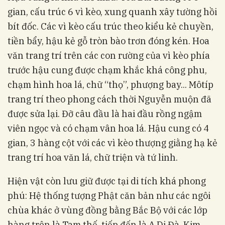
gian, cấu trúc 6 vì kèo, xung quanh xây tường hồi
bít đốc. Các vì kèo cấu trúc theo kiểu kẻ chuyền,
tiền bẩy, hậu kẻ gỗ tròn bào trơn đóng kén. Hoa
văn trang trí trên các con rường của vì kèo phía
trước hậu cung được chạm khắc khá công phu,
chạm hình hoa lá, chữ “thọ”, phượng bay... Môtíp
trang trí theo phong cách thời Nguyễn muộn đã
được sửa lại. Đỡ câu đầu là hai đầu rồng ngậm
viên ngọc và có chạm vân hoa lá. Hậu cung có 4
gian, 3 hàng cột với các vì kèo thượng giằng hạ kẻ
trang trí hoa văn lá, chữ triện và tứ linh.
Hiện vật còn lưu giữ được tại di tích khá phong
phú: Hệ thống tượng Phật căn bản như các ngôi
chùa khác ở vùng đồng bằng Bắc Bộ với các lớp
hàng trên là Tam thế, tiếp đến là A Di Đà, Kim