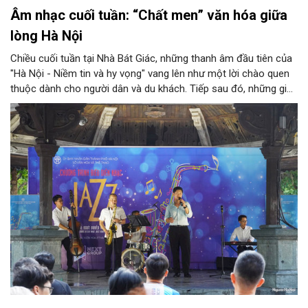
Âm nhạc cuối tuần: “Chất men” văn hóa giữa
lòng Hà Nội
Chiều cuối tuần tại Nhà Bát Giác, những thanh âm đầu tiên của
"Hà Nội - Niềm tin và hy vọng" vang lên như một lời chào quen
thuộc dành cho người dân và du khách. Tiếp sau đó, những giai
điệu jazz kinh điển của thế giới lần lượt cất lên qua phần biểu
diễn của NSƯT Quyền Văn Minh và các nghệ sĩ Bình Minh Jazz
Club, mở ra một không gian âm nhạc giàu cảm xúc ngay giữa
trung tâm Thủ đô.