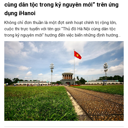
cùng dân tộc trong kỷ nguyên mới” trên ứng
dụng iHanoi
Không chỉ đơn thuần là một đợt sinh hoạt chính trị rộng lớn,
cuộc thi trực tuyến với tên gọi "Thủ đô Hà Nội cùng dân tộc
trong kỷ nguyên mới" hướng đến việc biến những định hướng
chiến lược trong Nghị quyết số 02-NQ/TW của Bộ Chính trị
thành niềm tin, thành nhận thức chung của mỗi người dân.