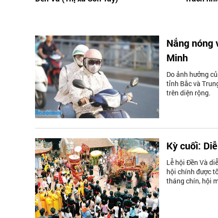
Nắng nóng v
Minh
Do ảnh hưởng của
tỉnh Bắc và Trun
trên diện rộng.
Kỳ cuối: Diễ
Lễ hội Đền Và diễ
hội chính được t
tháng chín, hội 