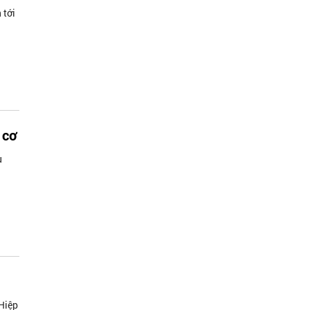
 tới
 cơ
u
 Hiệp