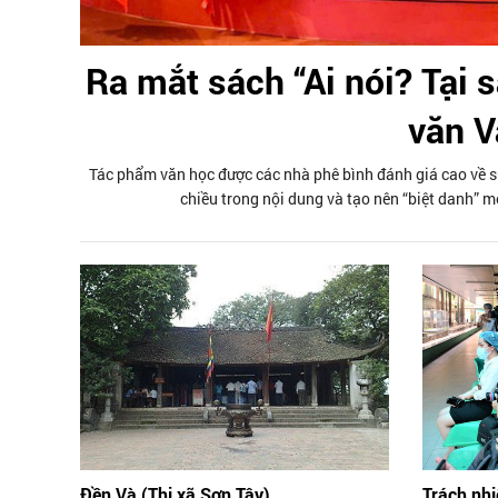
Ra mắt sách “Ai nói? Tại s
văn V
Tác phẩm văn học được các nhà phê bình đánh giá cao về sự s
chiều trong nội dung và tạo nên “biệt danh” m
Đền Và (Thị xã Sơn Tây)
Trách nhi