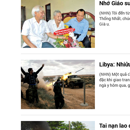
Nhớ Giáo sư
(NHN) Tôi đến từ 
Thống Nhất, chúc
Già u.
Libya: Nhiử
(NHN) Một quả cầ
đặc khi giao tra
ngà y hôm qua, g
Tai nạn lao