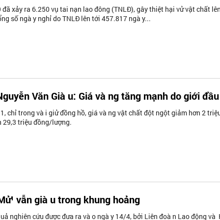
 xảy ra 6.250 vụ tai nạn lao đông (TNLĐ), gây thiệt hại vử vật chất lên
ổng số ngà y nghỉ do TNLĐ lên tới 457.817 ngà y...
guyễn Văn Già u: Giá và ng tăng mạnh do giới đầu
1, chỉ trong và i giử đồng hồ, giá và ng vật chất đột ngột giảm hơn 2 triệ
 29,3 triệu đồng/lượng.
Mử¹ vẫn già u trong khung hoảng
uả nghiên cứu được đưa ra và o ngà y 14/4, bởi Liên đoà n Lao động và