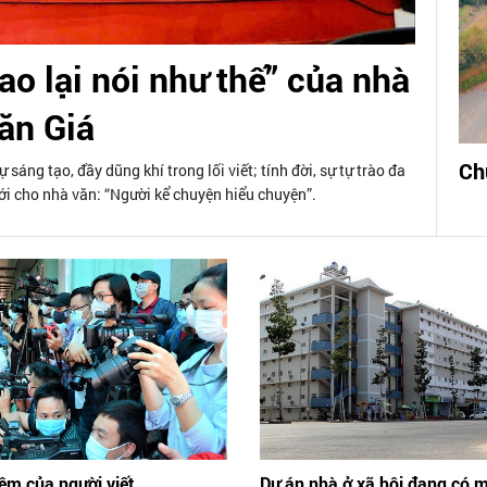
ao lại nói như thế” của nhà
ăn Giá
Ch
áng tạo, đầy dũng khí trong lối viết; tính đời, sự tự trào đa
ới cho nhà văn: “Người kể chuyện hiểu chuyện”.
ệm của người viết
Dự án nhà ở xã hội đang có 