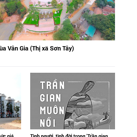
ùa Vân Gia (Thị xã Sơn Tây)
mức giá
Tình người, tình đời trong 'Trần gian