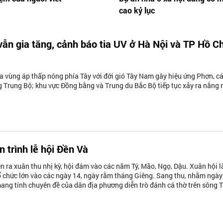
cao kỷ lục
ẫn gia tăng, cảnh báo tia UV ở Hà Nội và TP Hồ Ch
 vùng áp thấp nóng phía Tây với đới gió Tây Nam gây hiệu ứng Phơn, c
g Trung Bộ; khu vực Đồng bằng và Trung du Bắc Bộ tiếp tục xảy ra nắng
n trình lễ hội Đền Và
n ra xuân thu nhị kỳ, hội đám vào các năm Tý, Mão, Ngọ, Dậu. Xuân hội là
ổ chức lớn vào các ngày 14, ngày rằm tháng Giêng. Sang thu, nhằm ngà
mang tính chuyên đề của dân địa phương diễn trò đánh cá thờ trên sông T