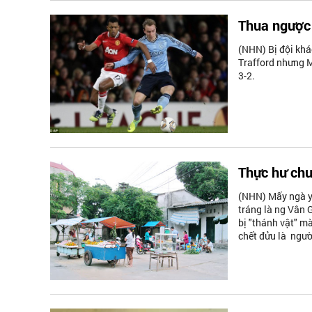
Thua ngược 
(NHN) Bị đội khá
Trafford nhưng M.
3-2.
Thực hư chu
(NHN) Mấy ngà y 
tráng là ng Vân 
bị "thánh vật" mà
chết đửu là ngườ