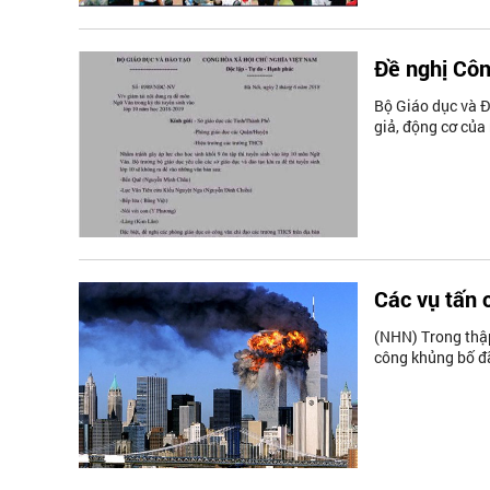
Đề nghị Côn
Bộ Giáo dục và Đ
giả, động cơ của
Các vụ tấn 
(NHN) Trong thập
công khủng bố đã