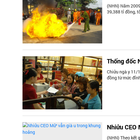
(NHN) Năm 2009 đã
39,388 tỉ đồng, t
Thống đốc N
Chiửu ngà y 11/1
đồng từ mức đỉnh
Nhiửu CEO 
(NHN) Theo kết q