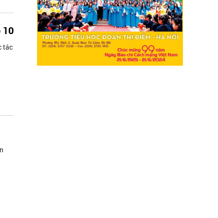
p 10
c tác
ấn