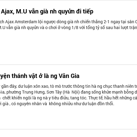
Ajax, M.U vẫn già nh quyửn đi tiếp
ch Ajax Amsterdam lội ngược dòng già nh chiến thắng 2-1 ngay tại sân 
U vẫn già nh quyửn và o chơi ở vòng 1/8 với tổng tỷ số sau hai lượt trậ
yện thánh vật ở là ng Vân Gia
gần đây, dư luận xôn xao, tò mò trước thông tin hà ng chục thanh niên t
Gia, phường Trung Hưng, Sơn Tây (Hà Nội) đang sống khửe mạnh bỗng 
 chết khiến ngôi là ng nà y tiêu điửu, tang tóc. Thực tế, hầu hết những cá
i già , có nguyên nhân và không nhiửu như dư luận đồn thổi.