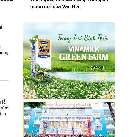
muôn nỗi' của Văn Giá
í
ác
 nóng
 lễ
y rằm
ích.