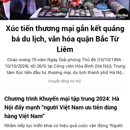
Xúc tiến thương mại gắn kết quảng
bá du lịch, văn hóa quận Bắc Từ
Liêm
Chào mừng 70 năm Ngày Giải phóng Thủ đô (10/10/1954 -
10/10/2024), tối 26/9, tại Công viên Hòa Bình (Hà Nội), Trung
tâm Xúc tiến đầu tư, thương mại, du lịch thành phố Hà Nội
phối hợp với UBND quận Bắc Từ Liêm khai mạc Hội chợ xúc
Chuyển động Hà Nội
tiến thương mại gắn kết quảng bá du lịch, văn hóa quận Bắc
Từ Liêm.
Chương trình Khuyến mại tập trung 2024: Hà
Nội đẩy mạnh “người Việt Nam ưu tiên dùng
hàng Việt Nam”
Nhằm tiếp tục triển khai có hiệu quả cuộc vận động “Người