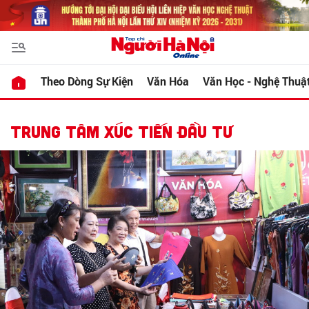
Theo Dòng Sự Kiện
Văn Hóa
Văn Học - Nghệ Thuậ
TRUNG TÂM XÚC TIẾN ĐẦU TƯ