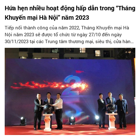
Hứa hẹn nhiều hoạt động hấp dẫn trong “Tháng
Khuyến mại Hà Nội” năm 2023
Tiếp nối thành công của năm 2022, Tháng Khuyến mại Hà
Nội năm 2023 sẽ được tổ chức từ ngày 27/10 đến ngày
30/11/2023 tại các Trung tâm thương mại, siêu thị, cửa hàng,
điểm bán hàng của các doanh nghiệp tại Hà Nội. Dự kiến sự
kiện sẽ là hoạt động mua sắm và trải nghiệm hấp dẫn đối
với người dân Thủ đô dịp cuối năm.