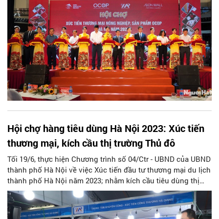
giao Việt Nam – Nhật Bản.
Hội chợ hàng tiêu dùng Hà Nội 2023: Xúc tiến
thương mại, kích cầu thị trường Thủ đô
Tối 19/6, thực hiện Chương trình số 04/Ctr - UBND của UBND
thành phố Hà Nội về việc Xúc tiến đầu tư thương mại du lịch
thành phố Hà Nội năm 2023; nhằm kích cầu tiêu dùng thị
trường nội địa góp phần thúc đẩy tăng trưởng kinh tế trên
địa bàn Thành phố, Trung tâm HPA tổ chức khai mạc Hội
chợ hàng tiêu dùng Hà Nội năm 2023 tại Trung tâm Thương