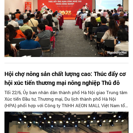
Hội chợ nông sản chất lượng cao: Thúc đẩy cơ
hội xúc tiến thương mại nông nghiệp Thủ đô
Tối 22/6, Ủy ban nhân dân thành phố Hà Nội giao Trung tâm
Xúc tiến Đầu tư, Thương mại, Du lịch thành phố Hà Nội
(HPA) phối hợp với Công ty TNHH AEON MALL Việt Nam tổ
chức "Hội chợ xúc tiến thương mại nông nghiệp, sản phẩm
OCOP Hà Nội năm 2023" (Hanoi Agriculture Fair 2023) tại
Trung tâm Thương mại AEON MALL Long Biên. Đây là hoạt
động thiết thực chào mừng kỷ niệm 50 năm quan hệ ngoại