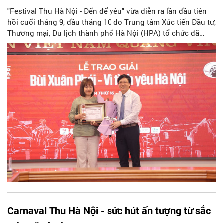
"Festival Thu Hà Nội - Đến để yêu" vừa diễn ra lần đầu tiên
hồi cuối tháng 9, đầu tháng 10 do Trung tâm Xúc tiến Đầu tư,
Thương mại, Du lịch thành phố Hà Nội (HPA) tổ chức đã
được vinh danh "Việc làm - Vì tình yêu Hà Nội" năm 2023 của
giải thưởng "Bùi Xuân Phái - Vì tình yêu Hà Nội".
Carnaval Thu Hà Nội - sức hút ấn tượng từ sắc