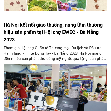
Hà Nội kết nối giao thương, nâng tầm thương
hiệu sản phẩm tại Hội chợ EWEC - Đà Nẵng
2023
Tham gia Hội chợ Quốc tế Thương mại, Du lịch và Đầu tư
Hành lang kinh tế Đông Tây - Đà Nẵng 2023, Hà Nội mang
đến nhiều sản phẩm thủ công mỹ nghệ, quà tặng; sản phẩm
đặc sản, nông sản, hàng tiêu dùng… tạo cơ hội lớn đẩy
mạnh xúc tiến đầu tư trong nước và quốc tế, nâng tầm
thương hiệu đa dạng các sản phẩm của Thủ đô.