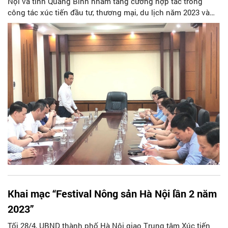
Nội và tỉnh Quảng Bình nhằm tăng cường hợp tác trong
công tác xúc tiến đầu tư, thương mại, du lịch năm 2023 và
các năm tiếp theo đã diễn ra tại Sở Công Thương tỉnh Quảng
Bình.
Khai mạc “Festival Nông sản Hà Nội lần 2 năm
2023”
Tối 28/4, UBND thành phố Hà Nội giao Trung tâm Xúc tiến