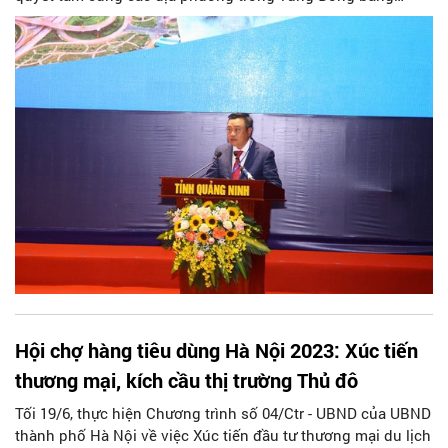
Sông Hồng tổ chức thực hiện thành công nghị quyết của Bộ
Chính trị, chương trình hành động của Chính phủ với mục
tiêu phát triển Thủ đô Hà Nội trở thành đô thị thông minh,
hiện đại, có bản sắc; động lực thúc đẩy phát triển vùng và
cả nước.
Hội chợ hàng tiêu dùng Hà Nội 2023: Xúc tiến
thương mại, kích cầu thị trường Thủ đô
Tối 19/6, thực hiện Chương trình số 04/Ctr - UBND của UBND
thành phố Hà Nội về việc Xúc tiến đầu tư thương mại du lịch