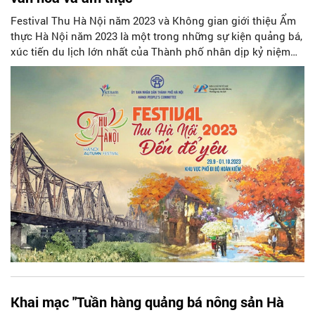
Festival Thu Hà Nội năm 2023 và Không gian giới thiệu Ẩm
thực Hà Nội năm 2023 là một trong những sự kiện quảng bá,
xúc tiến du lịch lớn nhất của Thành phố nhân dịp kỷ niệm
Ngày Giải phóng Thủ đô (10/10/1954-10/10/2023) với nhiều
hoạt động trải nghiệm thú vị và các màn trình diễn quy mô
về mùa thu Hà Nội, về con người, văn hoá và ẩm thực xứ
kinh kỳ.
Khai mạc "Tuần hàng quảng bá nông sản Hà