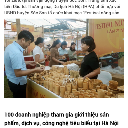
Tối 28/9, tại sân vận động huyện Sóc Sơn, Trung tâm Xúc
tiến Đầu tư, Thương mại, Du lịch Hà Nội (HPA) phối hợp với
UBND huyện Sóc Sơn tổ chức khai mạc “Festival nông sản
Hà Nội lần 2 năm 2023”, diễn ra từ ngày 28/9 đến hết ngày
1/10/2023, có quy mô 160 gian hàng.
100 doanh nghiệp tham gia giới thiệu sản
phẩm, dịch vụ, công nghệ tiêu biểu tại Hà Nội