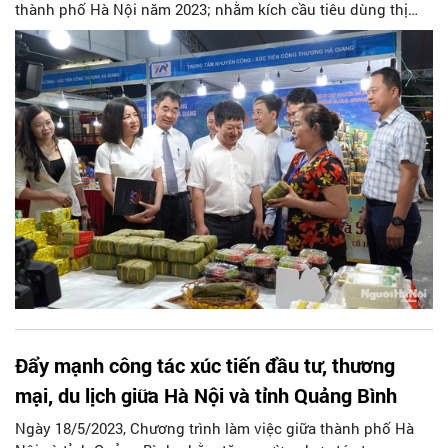
thành phố Hà Nội năm 2023; nhằm kích cầu tiêu dùng thị
trường nội địa góp phần thúc đẩy tăng trưởng kinh tế trên
địa bàn Thành phố, Trung tâm HPA tổ chức khai mạc Hội
chợ hàng tiêu dùng Hà Nội năm 2023 tại Trung tâm Thương
mại MELINH PLAZA Hà Đông.
Đẩy mạnh công tác xúc tiến đầu tư, thương
mại, du lịch giữa Hà Nội và tỉnh Quảng Bình
Ngày 18/5/2023, Chương trình làm việc giữa thành phố Hà