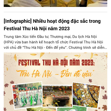
[Infographic] Nhiều hoạt động đặc sắc trong
Festival Thu Hà Nội năm 2023
Trung tâm Xúc tiến Đầu tư, Thương mại, Du lịch Hà Nội
(HPA) vừa ban hành kế hoạch tổ chức Festival Thu Hà Nội
với chủ đề “Thu Hà Nội - Đến để yêu”. Chương trình sẽ diễn
ra từ ngày 29/9 đến ngày 01/10/2023 tại Khu vực vườn hoa
Đền Bà Kiệu, phố Đinh Tiên Hoàng, phố Lê Thạch, quận
Hoàn Kiếm và một số quận, huyện trên địa bàn thành phố.