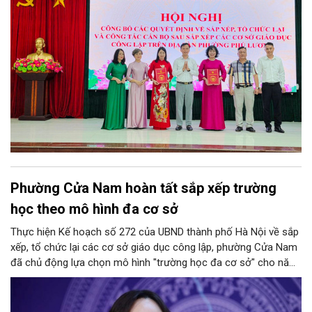
Phường Cửa Nam hoàn tất sắp xếp trường
học theo mô hình đa cơ sở
Thực hiện Kế hoạch số 272 của UBND thành phố Hà Nội về sắp
xếp, tổ chức lại các cơ sở giáo dục công lập, phường Cửa Nam
đã chủ động lựa chọn mô hình "trường học đa cơ sở" cho năm
học 2026 - 2027. Phương án này vừa giúp tinh gọn đầu mối
quản lý, nâng cao hiệu quả khai thác cơ sở vật chất, vừa bảo
đảm nguyên tắc "không làm xáo trộn điểm học", giữ vững tâm