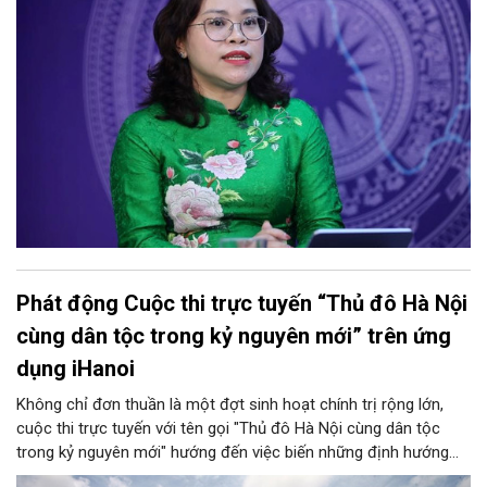
lý cho học sinh và phụ huynh. Trao đổi với Phóng viên Tạp chí
Người Hà Nội, đồng chí Trịnh Ngọc Trâm - UVBTV, Phó Chủ tịch
UBND phường Cửa Nam đã làm rõ nh
Phát động Cuộc thi trực tuyến “Thủ đô Hà Nội
cùng dân tộc trong kỷ nguyên mới” trên ứng
dụng iHanoi
Không chỉ đơn thuần là một đợt sinh hoạt chính trị rộng lớn,
cuộc thi trực tuyến với tên gọi "Thủ đô Hà Nội cùng dân tộc
trong kỷ nguyên mới" hướng đến việc biến những định hướng
chiến lược trong Nghị quyết số 02-NQ/TW của Bộ Chính trị