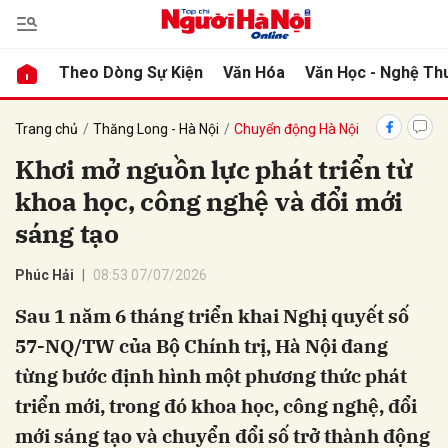
Theo Dòng Sự Kiện
Văn Hóa
Văn Học - Nghệ Th
bình luận
Trang chủ
Thăng Long - Hà Nội
Chuyển động Hà Nội
Khơi mở nguồn lực phát triển từ
khoa học, công nghệ và đổi mới
sáng tạo
Phúc Hải
08:53 07/07/2026
Sau 1 năm 6 tháng triển khai Nghị quyết số
Hủy
G
57-NQ/TW của Bộ Chính trị, Hà Nội đang
từng bước định hình một phương thức phát
triển mới, trong đó khoa học, công nghệ, đổi
mới sáng tạo và chuyển đổi số trở thành động