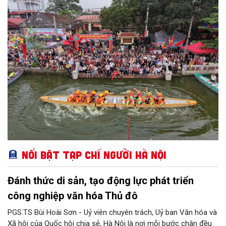
triển Văn hóa Việt Nam; Kế hoạch của UBND Thành phố Hà Nội,
phường Thượng Cát tổ chức nhiều hoạt động trong tháng
11/2026 hưởng ứng “Ngày Văn hóa Việt Nam” năm 2026 trên
địa bàn.
Nổi bật Tạp chí Người Hà Nội
Đánh thức di sản, tạo động lực phát triển
công nghiệp văn hóa Thủ đô
PGS.TS Bùi Hoài Sơn - Uỷ viên chuyên trách, Uỷ ban Văn hóa và
Xã hội của Quốc hội chia sẻ, Hà Nội là nơi mỗi bước chân đều