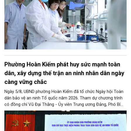
Phường Hoàn Kiếm phát huy sức mạnh toàn
dân, xây dựng thế trận an ninh nhân dân ngày
càng vững chắc
Ngày 5/8, UBND phường Hoàn Kiếm đã tổ chức Ngày hội Toàn
dân bảo vệ an ninh Tổ quốc năm 2026. Tham dự chương trình
có đồng chí Vũ Đại Thắng - Ủy viên Trung ương Đảng, Phó Bí
thư Thành ủy, Chủ tịch UBND thành phố; Đại tá Nguyễn Tiến Đạt,
Ủy viên Ban Thường vụ Đảng ủy, Phó Giám đốc Công an thành
phố Hà Nội, cùng dự có các đồng chí đại diện lãnh đạo các Sở,
ban, ngành thuộc Thành phố Hà Nội, các phòng nghiệp vụ Công