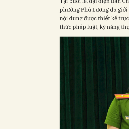
Tại buổi lễ, đại diện Ban
phường Phú Lương đã giới t
nội dung được thiết kế trực
thức pháp luật, kỹ năng th