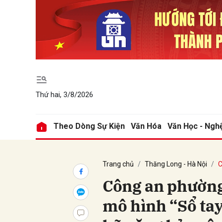
Gửi 
Thứ hai, 3/8/2026
Theo Dòng Sự Kiện
Văn Hóa
Văn Học - Ngh
Trang chủ
Thăng Long - Hà Nội
C
Công an phường
mô hình “Sổ tay