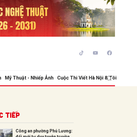
h
Mỹ Thuật - Nhiếp Ảnh
Cuộc Thi Viết Hà Nội & Tôi
ửi
c tiếp
Công an phường Phú Lương:
đổi mới tư duy tuyên truyền,