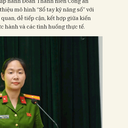
 Chấp hành Đoàn Thanh niên Công an
hiệu mô hình “Sổ tay kỹ năng số” với
 quan, dễ tiếp cận, kết hợp giữa kiến
ực hành và các tình huống thực tế.