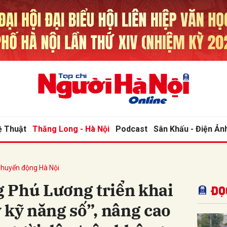
bình luận
ệ Thuật
Thăng Long - Hà Nội
Podcast
Sân Khấu - Điện Ản
huyển động Hà Nội
Hủy
G
 Phú Lương triển khai
Đọ
 kỹ năng số”, nâng cao