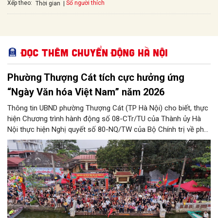
Xếp theo:
Số người thích
Thời gian
Đọc thêm Chuyển động Hà Nội
Phường Thượng Cát tích cực hưởng ứng
“Ngày Văn hóa Việt Nam” năm 2026
Thông tin UBND phường Thượng Cát (TP Hà Nội) cho biết, thực
hiện Chương trình hành động số 08-CTr/TU của Thành ủy Hà
Nội thực hiện Nghị quyết số 80-NQ/TW của Bộ Chính trị về phát
triển Văn hóa Việt Nam; Kế hoạch của UBND Thành phố Hà Nội,
phường Thượng Cát tổ chức nhiều hoạt động trong tháng
11/2026 hưởng ứng “Ngày Văn hóa Việt Nam” năm 2026 trên
địa bàn.