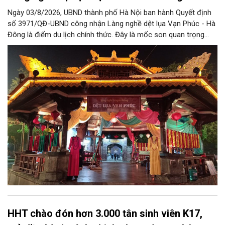
Ngày 03/8/2026, UBND thành phố Hà Nội ban hành Quyết định
số 3971/QĐ-UBND công nhận Làng nghề dệt lụa Vạn Phúc - Hà
Đông là điểm du lịch chính thức. Đây là mốc son quan trọng
trong hành trình bảo tồn di sản văn hóa, đồng thời tạo cơ hội
lớn để làng nghề khẳng định vị thế, phát triển du lịch văn hóa
bền vững và lan tỏa tinh hoa lụa Việt.
HHT chào đón hơn 3.000 tân sinh viên K17,