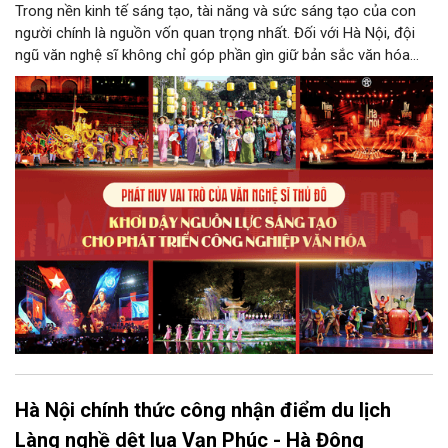
Trong nền kinh tế sáng tạo, tài năng và sức sáng tạo của con
người chính là nguồn vốn quan trọng nhất. Đối với Hà Nội, đội
ngũ văn nghệ sĩ không chỉ góp phần gìn giữ bản sắc văn hóa
mà còn giữ vai trò trung tâm trong quá trình hình thành các sản
phẩm công nghiệp văn hóa có giá trị. Khơi dậy, phát huy và tạo
điều kiện để nguồn lực sáng tạo ấy phát triển sẽ là “chìa khóa”
để Hà Nội khai thác hiệu quả tiềm năng văn hóa, nâng cao năng
lực cạnh tranh và khẳng định vị thế của một trung tâm sáng tạo
trong kỷ nguyên mới.
Hà Nội chính thức công nhận điểm du lịch
Làng nghề dệt lụa Vạn Phúc - Hà Đông