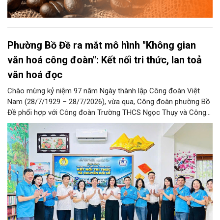
Phường Bồ Đề ra mắt mô hình "Không gian
văn hoá công đoàn": Kết nối tri thức, lan toả
văn hoá đọc
Chào mừng kỷ niệm 97 năm Ngày thành lập Công đoàn Việt
Nam (28/7/1929 – 28/7/2026), vừa qua, Công đoàn phường Bồ
Đề phối hợp với Công đoàn Trường THCS Ngọc Thụy và Công
đoàn Trường Tiểu học Ái Mộ B tổ chức Lễ ra mắt Mô hình
“Không gian văn hóa công đoàn”.