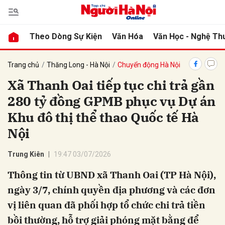
Theo Dòng Sự Kiện
Văn Hóa
Văn Học - Nghệ Th
bình luận
Trang chủ
Thăng Long - Hà Nội
Chuyển động Hà Nội
Xã Thanh Oai tiếp tục chi trả gần
280 tỷ đồng GPMB phục vụ Dự án
Khu đô thị thể thao Quốc tế Hà
Nội
Trung Kiên
19:47 03/07/2026
Hủy
G
Thông tin từ UBND xã Thanh Oai (TP Hà Nội),
ngày 3/7, chính quyền địa phương và các đơn
vị liên quan đã phối hợp tổ chức chi trả tiền
bồi thường, hỗ trợ giải phóng mặt bằng để