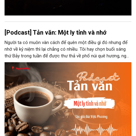
[Podcast] Tản văn: Một ly tỉnh và nhớ
Người ta có muôn vàn cách để quên một điều gì đó nhưng để
nhớ về kỷ niệm thì lại chẳng có nhiều. Tôi hay chọn buổi sáng
thứ Bảy trong tuần để được thư thả về phố núi quê hương, ngồi
đợi giọt đắng của đất đai, mưa nắng điểm từng nhịp xuống
chiếc ly sứ như đợi thời gian mở cánh cửa diệu kì của mình.