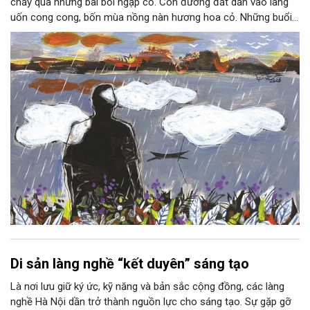
chảy qua những bãi bồi ngập cỏ. Con đường đất dẫn vào làng
uốn cong cong, bốn mùa nồng nàn hương hoa cỏ. Những buổi
hoàng hôn, khi nắng đã dịu xuống phía cuối sông, đám hoa tím
lại thẫm màu như có ai vừa rắc lên một lớp khói.
Di sản làng nghề “kết duyên” sáng tạo
Là nơi lưu giữ ký ức, kỹ năng và bản sắc cộng đồng, các làng
nghề Hà Nội dần trở thành nguồn lực cho sáng tạo. Sự gặp gỡ