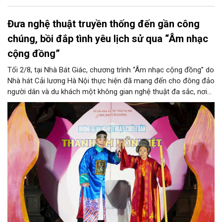
Đưa nghệ thuật truyền thống đến gần công
chúng, bồi đắp tình yêu lịch sử qua “Âm nhạc
cộng đồng”
Tối 2/8, tại Nhà Bát Giác, chương trình “Âm nhạc cộng đồng” do
Nhà hát Cải lương Hà Nội thực hiện đã mang đến cho đông đảo
người dân và du khách một không gian nghệ thuật đa sắc, nơi
những làn điệu cải lương, ca cổ, tân cổ và các tiết mục múa
hòa quyện trong không gian của phố đi bộ hồ Hoàn Kiếm. Đặc
biệt, chương trình có sự giao lưu của các nghệ sĩ đến từ
phương Nam, góp phần tạo nên cuộc gặp gỡ nghệ thuật giàu
cảm xúc.