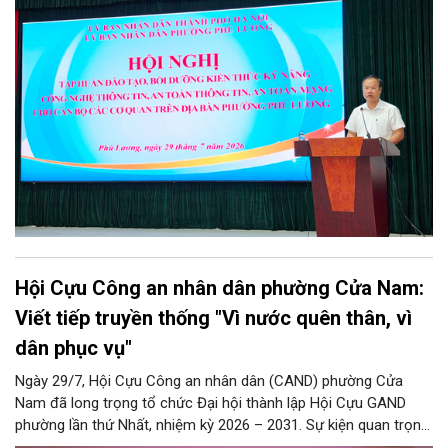
Chương trình được thiết kế bài bản, hướng tới đối tượng là toàn
thể đội ngũ cán bộ, công chức, viên chức và người lao động
đang trực tiếp công tác tại các cơ quan, đơn vị, phòng ban
chuyên môn trên địa bàn phường.
Hội Cựu Công an nhân dân phường Cửa Nam:
Viết tiếp truyền thống "Vì nước quên thân, vì
dân phục vụ"
Ngày 29/7, Hội Cựu Công an nhân dân (CAND) phường Cửa
Nam đã long trọng tổ chức Đại hội thành lập Hội Cựu GAND
phường lần thứ Nhất, nhiệm kỳ 2026 – 2031. Sự kiện quan trọng
này đánh dấu mốc kiện toàn tổ chức, mở ra chặng đường mới