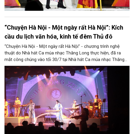
“Chuyện Hà Nội - Một ngày rất Hà Nội”: Kích
cầu du lịch văn hóa, kinh tế đêm Thủ đô
“Chuyện Hà Nội - Một ngày rất Hà Nội” - chương trình nghệ
thuật do Nhà hát Ca múa nhạc Thăng Long thực hiện, đã ra
mắt công chúng vào tối 30/7 tại Nhà hát Ca múa nhạc Thăng
Long (số 31 - 33 phố Lương Văn Can, phường Hoàn Kiếm).