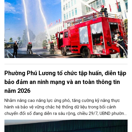
đặc biệt dứt điểm kiểm tra toàn bộ các cơ sở nhà chung cư.
Phường Phú Lương tổ chức tập huấn, diễn tập
bảo đảm an ninh mạng và an toàn thông tin
năm 2026
Nhằm nâng cao năng lực ứng phó, tăng cường kỹ năng thực
hành và bảo vệ vững chắc hệ thống dữ liệu trong bối cảnh
chuyển đổi số đang diễn ra sâu rộng, chiều 29/7, UBND phường
Phú Lương đã tổ chức thành công Hội nghị tập huấn và diễn
tập công tác bảo đảm an ninh mạng, an ninh dữ liệu năm 2026.