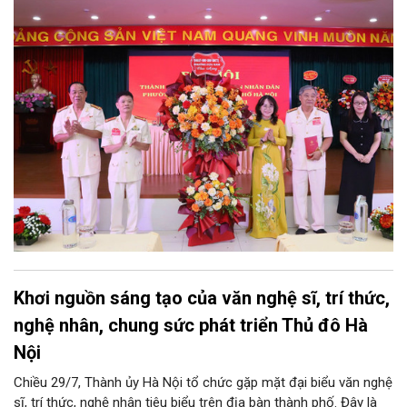
nhằm tập hợp, đoàn kết và phát huy tối đa kinh nghiệm, trí tuệ
của lực lượng cựu CAND trong công tác giữ gìn an ninh trật tự,
phục vụ Nhân dân và phát triển địa phương.
Khơi nguồn sáng tạo của văn nghệ sĩ, trí thức,
nghệ nhân, chung sức phát triển Thủ đô Hà
Nội
Chiều 29/7, Thành ủy Hà Nội tổ chức gặp mặt đại biểu văn nghệ
sĩ, trí thức, nghệ nhân tiêu biểu trên địa bàn thành phố. Đây là