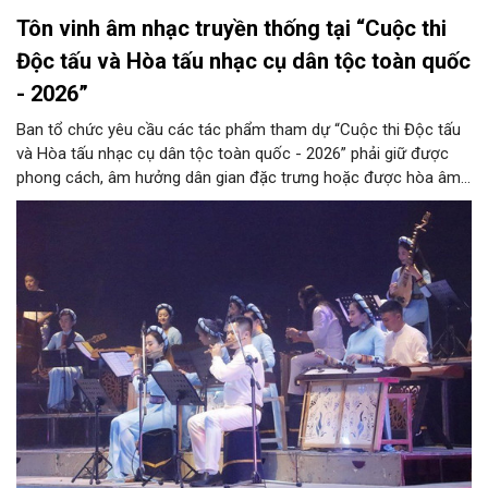
Tôn vinh âm nhạc truyền thống tại “Cuộc thi
Độc tấu và Hòa tấu nhạc cụ dân tộc toàn quốc
- 2026”
Ban tổ chức yêu cầu các tác phẩm tham dự “Cuộc thi Độc tấu
và Hòa tấu nhạc cụ dân tộc toàn quốc - 2026” phải giữ được
phong cách, âm hưởng dân gian đặc trưng hoặc được hòa âm,
phối khí mới trên nền tảng làn điệu âm nhạc truyền thống Việt
Nam, đồng thời phải được trình diễn trực tiếp bằng nhạc cụ dân
tộc.