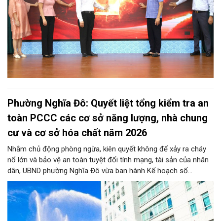
Phường Nghĩa Đô: Quyết liệt tổng kiểm tra an
toàn PCCC các cơ sở năng lượng, nhà chung
cư và cơ sở hóa chất năm 2026
Nhằm chủ động phòng ngừa, kiên quyết không để xảy ra cháy
nổ lớn và bảo vệ an toàn tuyệt đối tính mạng, tài sản của nhân
dân, UBND phường Nghĩa Đô vừa ban hành Kế hoạch số
276/KH-UBND. Theo đó, từ nay đến trước ngày 25/11/2026,
phường Nghĩa Đô sẽ ra quân kiểm tra định kỳ và đột xuất đối
với 100% cơ sở năng lượng, nhà chung cư (bao gồm nhà tập
thể, nhà đa năng/hỗn hợp) và cơ sở hóa chất trên toàn địa bàn,