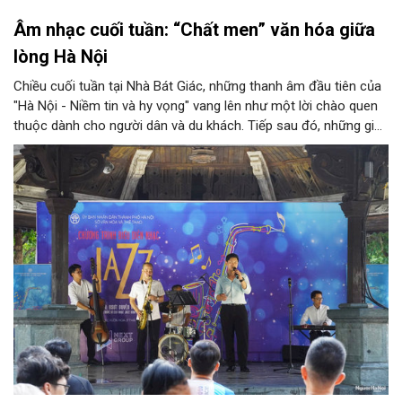
Âm nhạc cuối tuần: “Chất men” văn hóa giữa
lòng Hà Nội
Chiều cuối tuần tại Nhà Bát Giác, những thanh âm đầu tiên của
"Hà Nội - Niềm tin và hy vọng" vang lên như một lời chào quen
thuộc dành cho người dân và du khách. Tiếp sau đó, những giai
điệu jazz kinh điển của thế giới lần lượt cất lên qua phần biểu
diễn của NSƯT Quyền Văn Minh và các nghệ sĩ Bình Minh Jazz
Club, mở ra một không gian âm nhạc giàu cảm xúc ngay giữa
trung tâm Thủ đô.