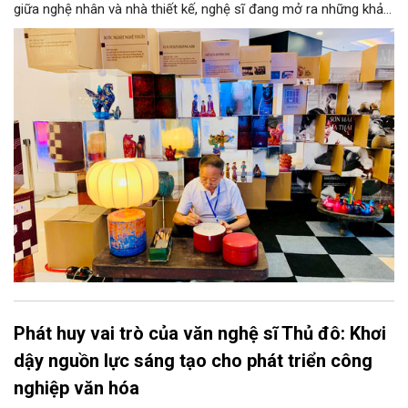
giữa nghệ nhân và nhà thiết kế, nghệ sĩ đang mở ra những khả
năng phát triển mới cho thủ công đương đại trên nền tảng di
sản. Từ những cuộc “kết duyên” đầy cảm hứng ấy, Hà Nội đang
khơi thông mạch ngầm của hệ sinh thái thủ công, biến vốn cổ
thành động lực bền vững cho tương lai.
Phát huy vai trò của văn nghệ sĩ Thủ đô: Khơi
dậy nguồn lực sáng tạo cho phát triển công
nghiệp văn hóa