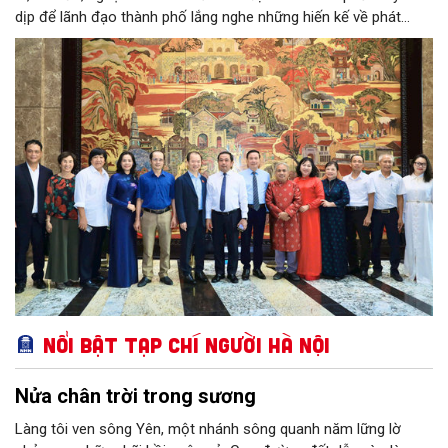
dịp để lãnh đạo thành phố lắng nghe những hiến kế về phát
triển khoa học công nghệ, đổi mới sáng tạo, công nghiệp văn
hóa và phát huy nguồn lực con người, góp phần tạo động lực
mới cho sự phát triển nhanh, bền vững của Thủ đô.
Nổi bật Tạp chí Người Hà Nội
Nửa chân trời trong sương
Làng tôi ven sông Yên, một nhánh sông quanh năm lững lờ