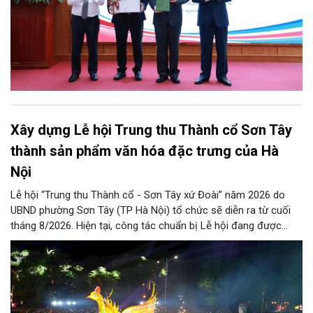
Xây dựng Lễ hội Trung thu Thành cổ Sơn Tây
thành sản phẩm văn hóa đặc trưng của Hà
Nội
Lễ hội “Trung thu Thành cổ - Sơn Tây xứ Đoài” năm 2026 do
UBND phường Sơn Tây (TP Hà Nội) tổ chức sẽ diễn ra từ cuối
tháng 8/2026. Hiện tại, công tác chuẩn bị Lễ hội đang được
chính quyền phường Sơn Tây cùng các phòng, ban, ngành, đơn
vị và 25 tổ dân phố khẩn trương triển khai, tạo khí thế sôi nổi,
sẵn sàng mang đến cho Nhân dân và du khách một mùa Trung
thu quy mô, đặc sắc và giàu bản sắc văn hóa xứ Đoài.