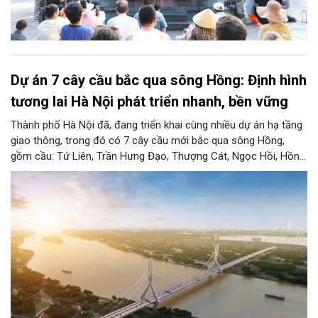
Dự án 7 cây cầu bắc qua sông Hồng: Định hình
tương lai Hà Nội phát triển nhanh, bền vững
Thành phố Hà Nội đã, đang triển khai cùng nhiều dự án hạ tầng
giao thông, trong đó có 7 cây cầu mới bắc qua sông Hồng,
gồm cầu: Tứ Liên, Trần Hưng Đạo, Thượng Cát, Ngọc Hồi, Hồng
Hà, Mễ Sở và Vân Phúc. 7 cây cầu này vừa giải bài toán hạ tầng
giao thông Thủ đô, vừa thể hiện tầm nhìn chiến lược và cuộc
cách mạng không gian để định hình tương lai phát triển bền
vững Thủ đô trong kỷ nguyên mới.