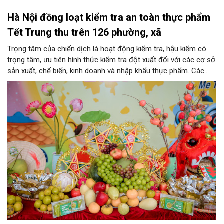
Hà Nội đồng loạt kiểm tra an toàn thực phẩm
Tết Trung thu trên 126 phường, xã
Trọng tâm của chiến dịch là hoạt động kiểm tra, hậu kiểm có
trọng tâm, ưu tiên hình thức kiểm tra đột xuất đối với các cơ sở
sản xuất, chế biến, kinh doanh và nhập khẩu thực phẩm. Các
nhóm mặt hàng tiêu thụ mạnh như bánh Trung thu, bánh mứt
kẹo, rượu, bia, nước giải khát, phụ gia thực phẩm...