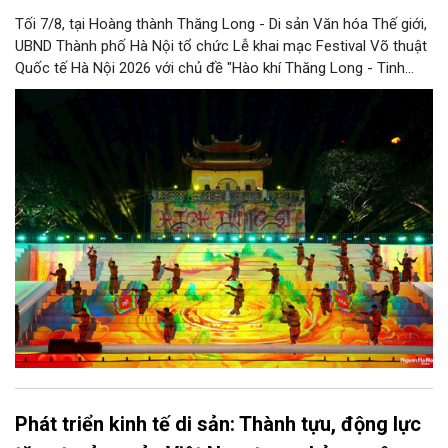
Tối 7/8, tại Hoàng thành Thăng Long - Di sản Văn hóa Thế giới,
UBND Thành phố Hà Nội tổ chức Lễ khai mạc Festival Võ thuật
Quốc tế Hà Nội 2026 với chủ đề "Hào khí Thăng Long - Tinh
hoa võ Việt". Lần đầu tiên được tổ chức, Festival đánh dấu
bước đi mới của Thủ đô trong việc xây dựng một sự kiện văn
hóa - thể thao mang tầm quốc tế, góp phần tôn vinh truyền
thống thượng võ dân tộc, quảng bá hình ảnh Hà Nội và thúc đẩy
giao lưu văn hóa, thể thao với bạn bè thế giới.
Phát triển kinh tế di sản: Thành tựu, động lực