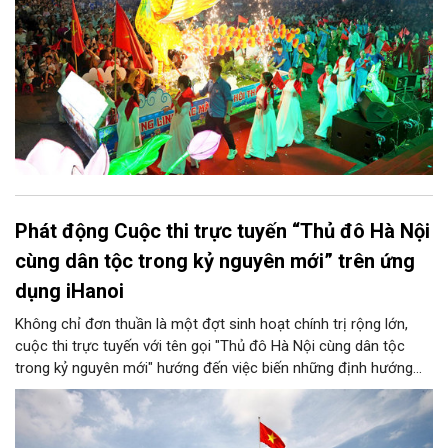
Phát động Cuộc thi trực tuyến “Thủ đô Hà Nội
cùng dân tộc trong kỷ nguyên mới” trên ứng
dụng iHanoi
Không chỉ đơn thuần là một đợt sinh hoạt chính trị rộng lớn,
cuộc thi trực tuyến với tên gọi "Thủ đô Hà Nội cùng dân tộc
trong kỷ nguyên mới" hướng đến việc biến những định hướng
chiến lược trong Nghị quyết số 02-NQ/TW của Bộ Chính trị
thành niềm tin, thành nhận thức chung của mỗi người dân.