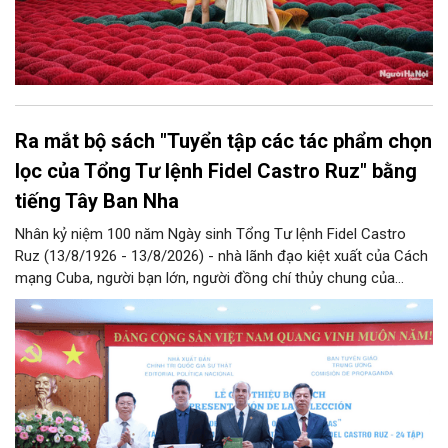
Ra mắt bộ sách "Tuyển tập các tác phẩm chọn
lọc của Tổng Tư lệnh Fidel Castro Ruz" bằng
tiếng Tây Ban Nha
Nhân kỷ niệm 100 năm Ngày sinh Tổng Tư lệnh Fidel Castro
Ruz (13/8/1926 - 13/8/2026) - nhà lãnh đạo kiệt xuất của Cách
mạng Cuba, người bạn lớn, người đồng chí thủy chung của
Đảng, Nhà nước và nhân dân Việt Nam, chiều 5/8, tại Hà Nội,
Nhà xuất bản Chính trị quốc gia Sự thật phối hợp với Ban Tuyên
giáo Trung ương tổ chức Lễ giới thiệu bộ sách “Tuyển tập các
tác phẩm chọn lọc của Tổng Tư lệnh Fidel Castro Ruz” gồm 24
tập bằng tiếng Tây Ban Nha.