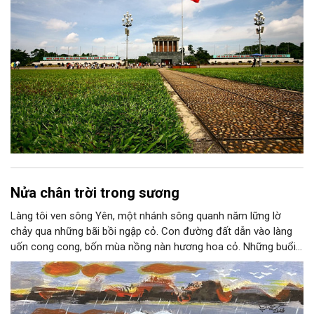
Nửa chân trời trong sương
Làng tôi ven sông Yên, một nhánh sông quanh năm lững lờ
chảy qua những bãi bồi ngập cỏ. Con đường đất dẫn vào làng
uốn cong cong, bốn mùa nồng nàn hương hoa cỏ. Những buổi
hoàng hôn, khi nắng đã dịu xuống phía cuối sông, đám hoa tím
lại thẫm màu như có ai vừa rắc lên một lớp khói.