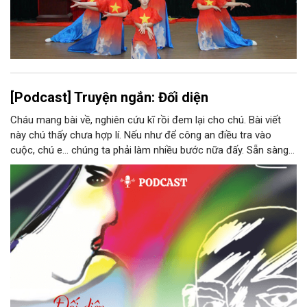
[Podcast] Truyện ngắn: Đối diện
Cháu mang bài về, nghiên cứu kĩ rồi đem lại cho chú. Bài viết
này chú thấy chưa hợp lí. Nếu như để công an điều tra vào
cuộc, chú e… chúng ta phải làm nhiều bước nữa đấy. Sẵn sàng
thì tiếp tục nhé! Chú Minh cầm tập bài viết đưa lại cho Thy. Cô
ngại ngùng đỡ lấy. Đây là lần thứ ba, loạt bài phóng sự của mình
bị Tổng biên tập kêu lên để trả lại...