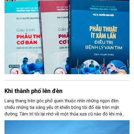
chuẩn hóa chính là chìa khóa then chốt để đào tạo thế hệ kế
thừa. Mới đây, bước tiến ấy đã được cụ thể hóa bằng sự ra mắt
của bộ ba ấn phẩm y học chuyên ngành do PGS.TS. Nguyễn
Sinh Hiền – Giám đốc Bệnh viện Tim Hà Nội chủ biên, đánh dấu
một cột mốc quan trọng trong công tác nghiên cứu, đào tạo và
chuyển giao công nghệ phẫu thuật tim tại Việt Nam.
Khi thành phố lên đèn
Lang thang trên góc phố quen thuộc nhìn những ngọn đèn
chiếu những tia sáng yếu ớt khiến bóng tôi đổ dài trên mặt
đường. Tâm trí tôi lại nhớ về một thủa xưa cũ nào đó khi mà
ánh sáng vẫn còn chút gì đó mới mẻ. Bởi thế mà tôi lại vô cùng
thích thú khi được ngắm nhìn cảnh Hà Nội lên đèn. Từng ngọn
đèn được bật sáng chiếu rọi con đường tôi đi ngang qua. Hàng