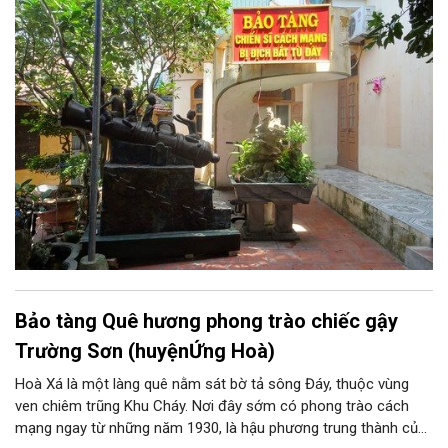
năm kiếm tìm và góp nhặt, Bảo tàng Chiến sĩ cách mạng bị
địch bắt tù đày, do chính những người cựu tù năm xưa thành lập
là những minh chứng chân thực về một thời oanh liệt và hào
hùng của dân tộc.
Bảo tàng Quê hương phong trào chiếc gậy
Trường Sơn (huyệnỨng Hoà)
Hoà Xá là một làng quê nằm sát bờ tả sông Đáy, thuộc vùng
ven chiêm trũng Khu Cháy. Nơi đây sớm có phong trào cách
mạng ngay từ những năm 1930, là hậu phương trung thành của