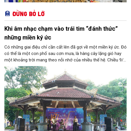
Đừng bỏ lỡ
Khi âm nhạc chạm vào trái tim “đánh thức”
những miền ký ức
Có những giai điệu chỉ cần cất lên đã gợi về một miền ký ức. Đó
có thể là một con phố sau cơn mưa, là hàng cây lặng gió hay
một khoảng trời mang theo nỗi nhớ của nhiều thế hệ. Chiều 9/8,
tại Nhà Bát Giác - Vườn hoa Lý Thái Tổ, chương trình “Âm nhạc
cuối tuần” sẽ mở ra một không gian như thế, nơi mỗi tác phẩm
trở thành một lát cắt tinh tế về vẻ đẹp của con người và đời
sống.