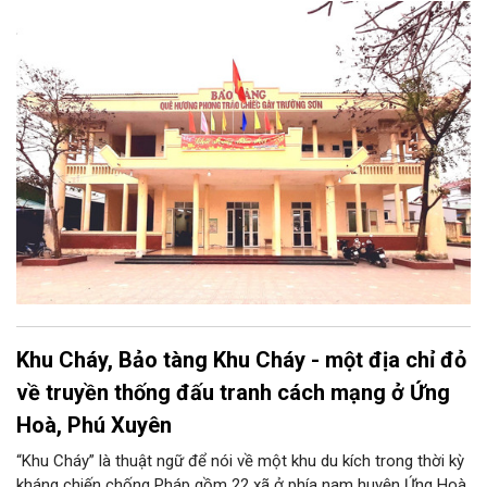
cuộc kháng chiến chống Pháp. Trong công cuộc kháng chiến
chống Mỹ cứu nước, Hòa Xá được xem là quê hương của
phong trào động viên thanh niên lên đường “xẻ dọc Trường Sơn
đi cứu nước” và câu chuyện huyền thoại “chiếc gậy Trường
Sơn”.
Khu Cháy, Bảo tàng Khu Cháy - một địa chỉ đỏ
về truyền thống đấu tranh cách mạng ở Ứng
Hoà, Phú Xuyên
“Khu Cháy” là thuật ngữ để nói về một khu du kích trong thời kỳ
kháng chiến chống Pháp gồm 22 xã ở phía nam huyện Ứng Hoà