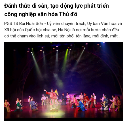
Đánh thức di sản, tạo động lực phát triển
công nghiệp văn hóa Thủ đô
PGS.TS Bùi Hoài Sơn - Uỷ viên chuyên trách, Uỷ ban Văn hóa và
Xã hội của Quốc hội chia sẻ, Hà Nội là nơi mỗi bước chân đều
có thể chạm vào lịch sử, mỗi tên phố, tên làng, mái đình, mặt
hồ, nếp nhà, câu hát, món ăn, làn điệu, nghề thủ công đều có
thể kể một câu chuyện về chiều sâu văn hiến của dân tộc.
Nhưng trong kỷ nguyên mới, câu hỏi đặt ra không chỉ Hà Nội có
bao nhiêu di sản, bao nhiêu văn nghệ sĩ, trí thức, không gian ký
ức, mà là làm thế nào để những giá trị ấy trở thành nguồn lực
phát triển, thành sức mạnh mềm, thành động lực sáng tạo,
thành năng lực cạnh tranh của Thủ đô.