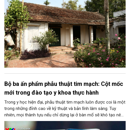
cô tôi (tất nhiên khi đó chưa lấy chồng) thì rất tuyệt vời!
Bộ ba ấn phẩm phẫu thuật tim mạch: Cột mốc
mới trong đào tạo y khoa thực hành
Trong y học hiện đại, phẫu thuật tim mạch luôn được coi là một
trong những đỉnh cao về kỹ thuật và bản lĩnh lâm sàng. Tuy
nhiên, mọi thành tựu nếu chỉ dừng lại ở bàn mổ sẽ khó tạo nên
tính bền vững cho nền y tế chung. Chuyển hóa những kinh
nghiệm từ thực tiễn thành nguồn tri thức học thuật bài bản,