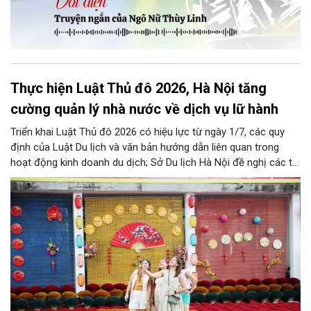
Thực hiện Luật Thủ đô 2026, Hà Nội tăng
cường quản lý nhà nước về dịch vụ lữ hành
Triển khai Luật Thủ đô 2026 có hiệu lực từ ngày 1/7, các quy
định của Luật Du lịch và văn bản hướng dẫn liên quan trong
hoạt động kinh doanh du dịch; Sở Du lịch Hà Nội đề nghị các tổ
chức, đơn vị, doanh nghiệp kinh doanh dịch vụ lữ hành trên địa
bàn thành phố thực hiện một số nội dung quan trọng. Qua đó
góp phần thực hiện thắng lợi các mục tiêu phát triển du lịch Hà
Nội năm 2026 và giai đoạn tiếp theo.