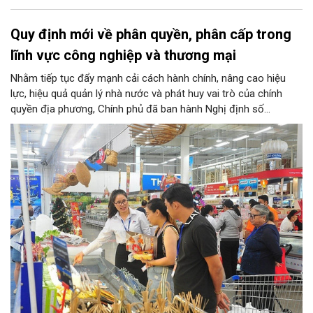
Quy định mới về phân quyền, phân cấp trong
lĩnh vực công nghiệp và thương mại
Nhằm tiếp tục đẩy mạnh cải cách hành chính, nâng cao hiệu
lực, hiệu quả quản lý nhà nước và phát huy vai trò của chính
quyền địa phương, Chính phủ đã ban hành Nghị định số
146/2025/NĐ-CP ngày 12/6/2025 quy định về phân quyền, phân
cấp trong lĩnh vực công nghiệp và thương mại. Trong đó, lĩnh
vực bảo vệ quyền lợi người tiêu dùng có nhiều nội dung quan
trọng được phân cấp cho địa phương, góp phần đưa hoạt động
hỗ trợ người tiêu dùng đến gần người dân hơn.