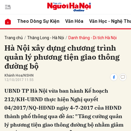
Theo Dòng Sự Kiện
Văn Hóa
Văn Học - Nghệ Th
bình luận
Trang chủ
Thăng Long - Hà Nội
Danh thắng - Di tích Hà Nội
Hà Nội xây dựng chương trình
quản lý phương tiện giao thông
đường bộ
Khánh Hoa/NSHN
12/10/2017 11:55
UBND TP Hà Nội vừa ban hành Kế hoạch
Hủy
G
212/KH-UBND thực hiện Nghị quyết
04/2017/NQ-HĐND ngày 4-7-2017 của HĐND
thành phố thông qua đề án: "Tăng cường quản
lý phương tiện giao thông đường bộ nhằm giảm