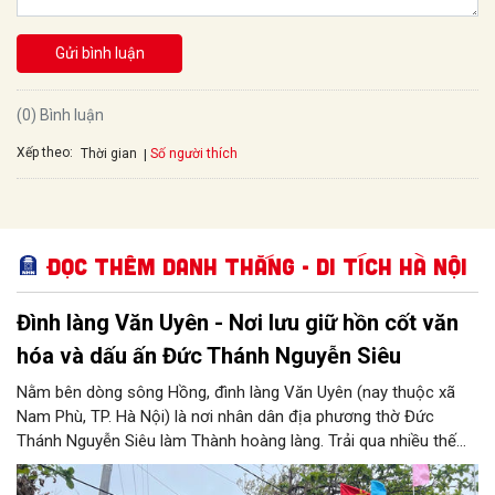
Gửi bình luận
(0) Bình luận
Xếp theo:
Số người thích
Thời gian
Đọc thêm Danh thắng - Di tích Hà Nội
Đình làng Văn Uyên - Nơi lưu giữ hồn cốt văn
hóa và dấu ấn Đức Thánh Nguyễn Siêu
Nằm bên dòng sông Hồng, đình làng Văn Uyên (nay thuộc xã
Nam Phù, TP. Hà Nội) là nơi nhân dân địa phương thờ Đức
Thánh Nguyễn Siêu làm Thành hoàng làng. Trải qua nhiều thế
hệ, ngôi đình không chỉ là không gian sinh hoạt tín ngưỡng của
cộng đồng dân cư mà còn lưu giữ nhiều giá trị lịch sử, văn hóa.