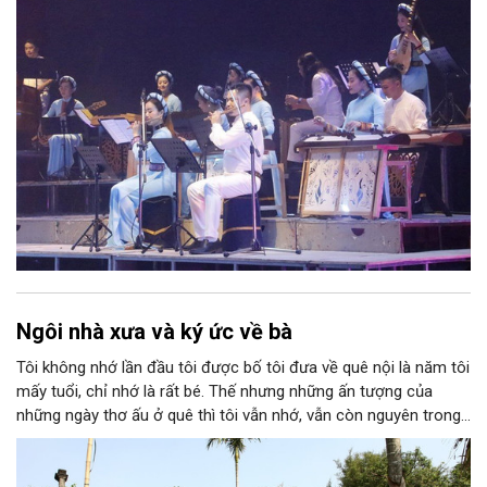
tộc.
Ngôi nhà xưa và ký ức về bà
Tôi không nhớ lần đầu tôi được bố tôi đưa về quê nội là năm tôi
mấy tuổi, chỉ nhớ là rất bé. Thế nhưng những ấn tượng của
những ngày thơ ấu ở quê thì tôi vẫn nhớ, vẫn còn nguyên trong
ký ức. Tôi nhớ cái cổng nhỏ với hàng rào dâm bụt, nhớ ngôi nhà
mái ngói, khoảng sân rộng với hai cây cau cao vút, căn bếp luôn
thơm nồng khói lửa…; nhớ ông tôi rất nghiêm, bà tôi rất hiền và