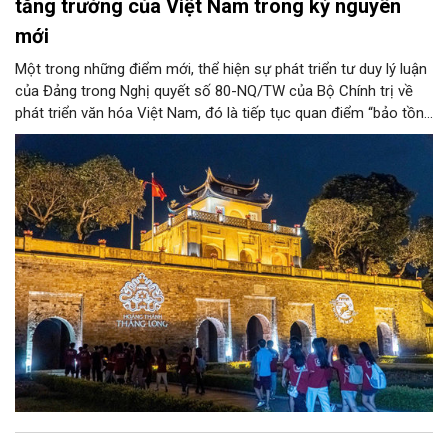
tăng trưởng của Việt Nam trong kỷ nguyên
mới
Một trong những điểm mới, thể hiện sự phát triển tư duy lý luận
của Đảng trong Nghị quyết số 80-NQ/TW của Bộ Chính trị về
phát triển văn hóa Việt Nam, đó là tiếp tục quan điểm “bảo tồn
và phát huy giá trị di sản văn hóa gắn kết với phát triển kinh tế -
xã hội và du lịch”; đồng thời, nâng lên một tầm cao mới: “phát
triển kinh tế di sản”.