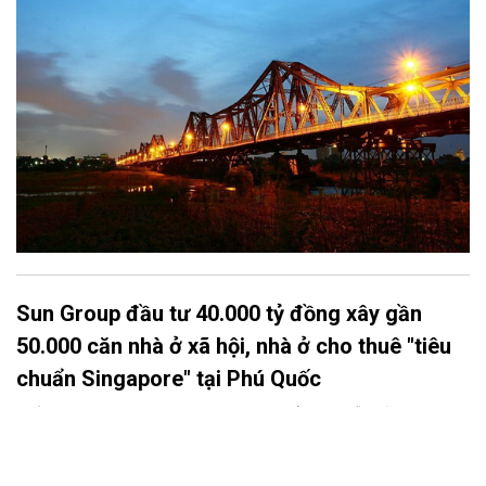
cột điện thẳng tắp nối đuôi nhau thắp sáng khiến tôi thấy có
chút háo hức mong chờ. Chờ đợi khoảnh khắc ấy. Khoảnh khắc
tưởng chừng như rất đơn giản, rất đỗi bình thường và vẫn diễn
ra hàng ngày ấy. Bây giờ ánh sáng có thể nhìn thấy bất kỳ đâu,
bất kỳ chỗ nào và đủ mọi màu sắc nhưng trước kia thì khác.
Ánh sáng là một điều gì đó rất xa xỉ.
Sun Group đầu tư 40.000 tỷ đồng xây gần
50.000 căn nhà ở xã hội, nhà ở cho thuê "tiêu
chuẩn Singapore" tại Phú Quốc
Chiều 2/8/2026, Tập đoàn Sun Group tổ chức Lễ khởi động
Chương trình phát triển Nhà ở xã hội và các hạng mục hạ tầng
đô thị - Khu đô thị An Thới.