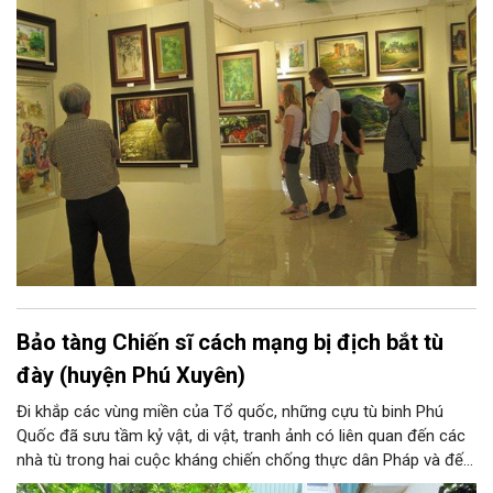
Đoài. Nắng và gió, núi và sông xứ Đoài đã gợi cảm hứng sáng
tác cho một Tản Đà, một Quang Dũng và nhiều thi nhân, hoạ sĩ:
từ Tô Ngọc Vân, Nguyễn Gia Trí đến Sĩ Tốt, Nguyễn Tiến Chung,
Nguyễn Tư Nghiêm, Nguyễn Sáng... và những thế hệ văn nghệ sĩ
sau này, ở họ đều có những sáng tác xuất sắc về xứ Đoài.
Bảo tàng Chiến sĩ cách mạng bị địch bắt tù
đày (huyện Phú Xuyên)
Đi khắp các vùng miền của Tổ quốc, những cựu tù binh Phú
Quốc đã sưu tầm kỷ vật, di vật, tranh ảnh có liên quan đến các
nhà tù trong hai cuộc kháng chiến chống thực dân Pháp và đế
quốc Mỹ xâm lược mà đồng đội và các ông đã trải qua. Hơn 20