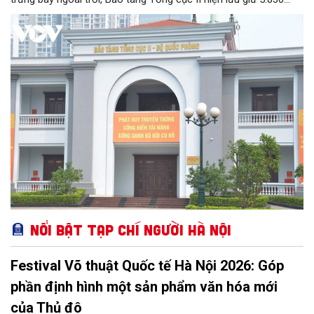
hiện vật, trong đó có nhiều hiện vật quý hiếm gắn liền với cuộc
đời hoạt động của nhiều chiến sĩ tình báo xuất sắc của Quân
đội nhân dân Việt Nam. Với chức năng phục vụ công tác nghiên
cứu, tham quan học tập, giáo dục truyền thống, Bảo tàng Tổng
cục II chính thức được Bộ Văn hoá - Thông tin công nhận nằm
trong hệ thống các bảo tàng cấp 2 toàn quân.
Nổi bật Tạp chí Người Hà Nội
Festival Võ thuật Quốc tế Hà Nội 2026: Góp
phần định hình một sản phẩm văn hóa mới
của Thủ đô