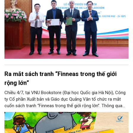
tập bằng tiếng Tây Ban Nha.
Ra mắt sách tranh “Finneas trong thế giới
rộng lớn”
Chiều 4/7, tại VNU Bookstore (Đại học Quốc gia Hà Nội), Công
ty Cổ phần Xuất bản và Giáo dục Quảng Văn tổ chức ra mắt
cuốn sách tranh “Finneas trong thế giới rộng lớn”. Thông qua
hành trình của một chú voi nhỏ, cuốn sách gửi gắm những
thông điệp ý nghĩa về tình yêu thiên nhiên, ý thức bảo vệ môi
trường và trách nhiệm với thế giới xung quanh.