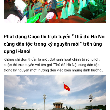
Phát động Cuộc thi trực tuyến “Thủ đô Hà Nội
cùng dân tộc trong kỷ nguyên mới” trên ứng
dụng iHanoi
Không chỉ đơn thuần là một đợt sinh hoạt chính trị rộng lớn,
cuộc thi trực tuyến với tên gọi "Thủ đô Hà Nội cùng dân tộc
trong kỷ nguyên mới" hướng đến việc biến những định hướng
chiến lược trong Nghị quyết số 02-NQ/TW của Bộ Chính trị
thành niềm tin, thành nhận thức chung của mỗi người dân.