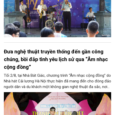
Đưa nghệ thuật truyền thống đến gần công
chúng, bồi đắp tình yêu lịch sử qua “Âm nhạc
cộng đồng”
Tối 2/8, tại Nhà Bát Giác, chương trình “Âm nhạc cộng đồng” do
Nhà hát Cải lương Hà Nội thực hiện đã mang đến cho đông đảo
người dân và du khách một không gian nghệ thuật đa sắc, nơi
những làn điệu cải lương, ca cổ, tân cổ và các tiết mục múa
hòa quyện trong không gian của phố đi bộ hồ Hoàn Kiếm. Đặc
biệt, chương trình có sự giao lưu của các nghệ sĩ đến từ
phương Nam, góp phần tạo nên cuộc gặp gỡ nghệ thuật giàu
cảm xúc.