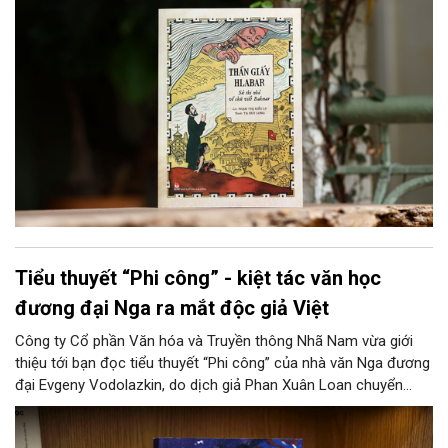
Tiểu thuyết “Phi công” - kiệt tác văn học
đương đại Nga ra mắt độc giả Việt
Công ty Cổ phần Văn hóa và Truyền thông Nhã Nam vừa giới
thiệu tới bạn đọc tiểu thuyết “Phi công” của nhà văn Nga đương
đại Evgeny Vodolazkin, do dịch giả Phan Xuân Loan chuyển
ngữ. Tác phẩm được đánh giá là một trong những tiểu thuyết
Nga nổi bật nhất của thập niên 2010.