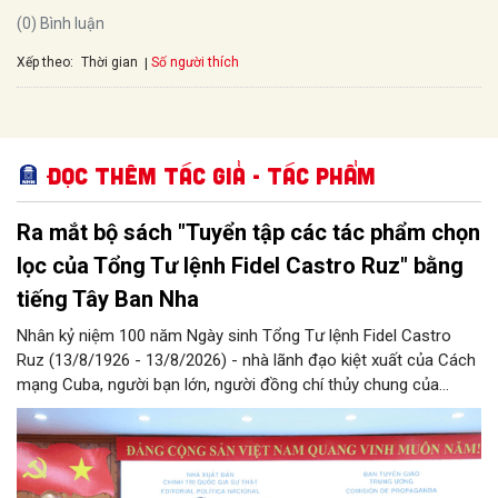
(0) Bình luận
Xếp theo:
Số người thích
Thời gian
Đọc thêm Tác giả - tác phẩm
Ra mắt bộ sách "Tuyển tập các tác phẩm chọn
lọc của Tổng Tư lệnh Fidel Castro Ruz" bằng
tiếng Tây Ban Nha
Nhân kỷ niệm 100 năm Ngày sinh Tổng Tư lệnh Fidel Castro
Ruz (13/8/1926 - 13/8/2026) - nhà lãnh đạo kiệt xuất của Cách
mạng Cuba, người bạn lớn, người đồng chí thủy chung của
Đảng, Nhà nước và nhân dân Việt Nam, chiều 5/8, tại Hà Nội,
Nhà xuất bản Chính trị quốc gia Sự thật phối hợp với Ban Tuyên
giáo Trung ương tổ chức Lễ giới thiệu bộ sách “Tuyển tập các
tác phẩm chọn lọc của Tổng Tư lệnh Fidel Castro Ruz” gồm 24