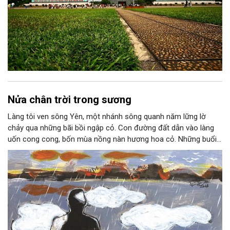
Nửa chân trời trong sương
Làng tôi ven sông Yên, một nhánh sông quanh năm lững lờ
chảy qua những bãi bồi ngập cỏ. Con đường đất dẫn vào làng
uốn cong cong, bốn mùa nồng nàn hương hoa cỏ. Những buổi
hoàng hôn, khi nắng đã dịu xuống phía cuối sông, đám hoa tím
lại thẫm màu như có ai vừa rắc lên một lớp khói.