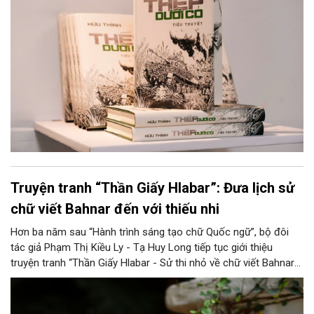
có một thời thanh xuân “hoa lửa” đáng tự hào của mình.
Truyện tranh “Thần Giấy Hlabar”: Đưa lịch sử
chữ viết Bahnar đến với thiếu nhi
Hơn ba năm sau “Hành trình sáng tạo chữ Quốc ngữ”, bộ đôi
tác giả Phạm Thị Kiều Ly - Tạ Huy Long tiếp tục giới thiệu
truyện tranh “Thần Giấy Hlabar - Sử thi nhỏ về chữ viết Bahnar”.
Tác phẩm được chuyển thể từ một công trình nghiên cứu về
lịch sử chữ viết Bahnar, qua đó góp phần đưa đề tài ngôn ngữ
học đến gần độc giả nhỏ tuổi.