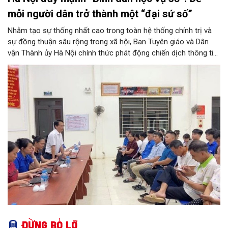
mỗi người dân trở thành một “đại sứ số”
Nhằm tạo sự thống nhất cao trong toàn hệ thống chính trị và
sự đồng thuận sâu rộng trong xã hội, Ban Tuyên giáo và Dân
vận Thành ủy Hà Nội chính thức phát động chiến dịch thông tin,
tuyên truyền về Phong trào “Bình dân học vụ số”. Chương trình
không chỉ góp phần tăng tốc thực hiện Nghị quyết số 57-
NQ/TW của Thủ đô, mà còn khơi dậy tinh thần học tập suốt
đời, đưa tri thức và kỹ năng số thấm sâu vào mọi mặt đời sống.
Đây được xem là bước đi chiến lược để hình thành nét văn hóa
học tập mới, hướng tới phát triển toàn diện lực lượng công dân
số, xã hội số và xã hội học tập trên địa bàn thành phố.
Đừng bỏ lỡ