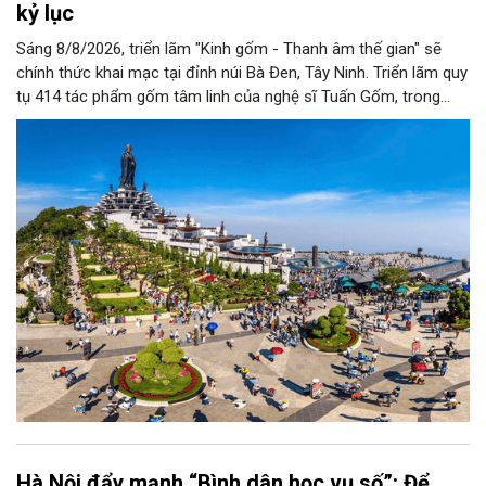
kỷ lục
Sáng 8/8/2026, triển lãm "Kinh gốm - Thanh âm thế gian" sẽ
chính thức khai mạc tại đỉnh núi Bà Đen, Tây Ninh. Triển lãm quy
tụ 414 tác phẩm gốm tâm linh của nghệ sĩ Tuấn Gốm, trong
không gian nghệ thuật sắp đặt nghệ thuật trên đỉnh núi quy mô
lớn nhất Việt Nam.
Hà Nội đẩy mạnh “Bình dân học vụ số”: Để