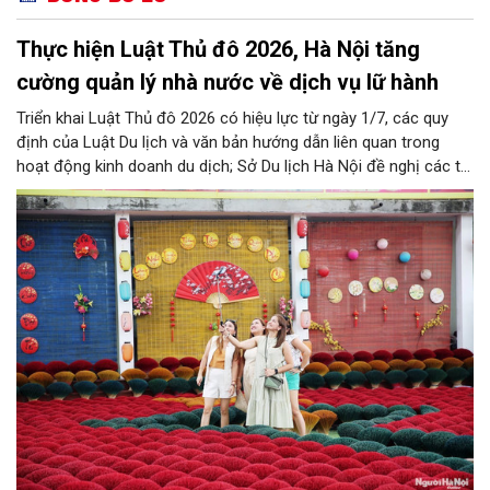
Thực hiện Luật Thủ đô 2026, Hà Nội tăng
cường quản lý nhà nước về dịch vụ lữ hành
Triển khai Luật Thủ đô 2026 có hiệu lực từ ngày 1/7, các quy
định của Luật Du lịch và văn bản hướng dẫn liên quan trong
hoạt động kinh doanh du dịch; Sở Du lịch Hà Nội đề nghị các tổ
chức, đơn vị, doanh nghiệp kinh doanh dịch vụ lữ hành trên địa
bàn thành phố thực hiện một số nội dung quan trọng. Qua đó
góp phần thực hiện thắng lợi các mục tiêu phát triển du lịch Hà
Nội năm 2026 và giai đoạn tiếp theo.