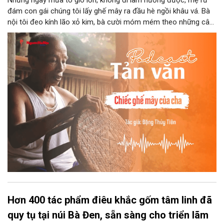
Những ngày mưa to gió lớn, không đi làm nương được, mẹ rủ
đám con gái chúng tôi lấy ghế mây ra đầu hè ngồi khâu vá. Bà
nội tôi đeo kính lão xỏ kim, bà cười móm mém theo những câu
chuyện kể tếu táo của đám trẻ chúng tôi. Chiếc ghế mây phát
ra âm thanh kin kít chịu đựng sức nặng cơ thể con người theo
những điệu cười khúc khích.
Hơn 400 tác phẩm điêu khắc gốm tâm linh đã
quy tụ tại núi Bà Đen, sẵn sàng cho triển lãm