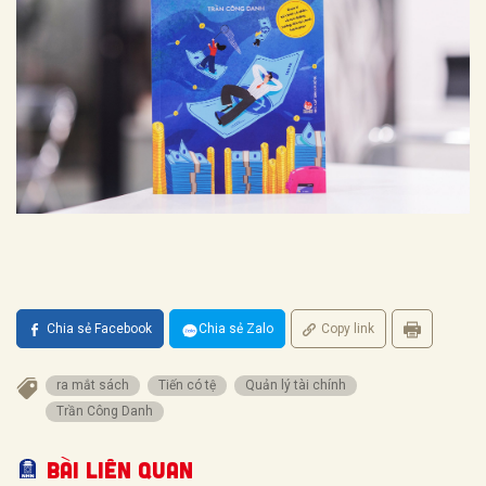
Chia sẻ Facebook
Chia sẻ Zalo
Copy link
ra mắt sách
Tiến có tệ
Quản lý tài chính
Trần Công Danh
Bài liên quan