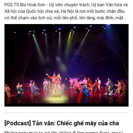
PGS.TS Bùi Hoài Sơn - Uỷ viên chuyên trách, Uỷ ban Văn hóa và
Xã hội của Quốc hội chia sẻ, Hà Nội là nơi mỗi bước chân đều
có thể chạm vào lịch sử, mỗi tên phố, tên làng, mái đình, mặt
hồ, nếp nhà, câu hát, món ăn, làn điệu, nghề thủ công đều có
thể kể một câu chuyện về chiều sâu văn hiến của dân tộc.
Nhưng trong kỷ nguyên mới, câu hỏi đặt ra không chỉ Hà Nội có
bao nhiêu di sản, bao nhiêu văn nghệ sĩ, trí thức, không gian ký
ức, mà là làm thế nào để những giá trị ấy trở thành nguồn lực
phát triển, thành sức mạnh mềm, thành động lực sáng tạo,
thành năng lực cạnh tranh của Thủ đô.
[Podcast] Tản văn: Chiếc ghế mây của cha