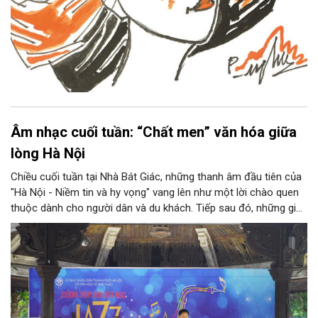
Âm nhạc cuối tuần: “Chất men” văn hóa giữa
lòng Hà Nội
Chiều cuối tuần tại Nhà Bát Giác, những thanh âm đầu tiên của
"Hà Nội - Niềm tin và hy vọng" vang lên như một lời chào quen
thuộc dành cho người dân và du khách. Tiếp sau đó, những giai
điệu jazz kinh điển của thế giới lần lượt cất lên qua phần biểu
diễn của NSƯT Quyền Văn Minh và các nghệ sĩ Bình Minh Jazz
Club, mở ra một không gian âm nhạc giàu cảm xúc ngay giữa
trung tâm Thủ đô.