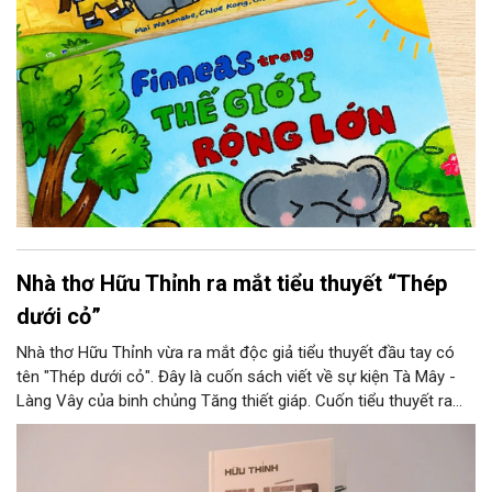
Nhà thơ Hữu Thỉnh ra mắt tiểu thuyết “Thép
dưới cỏ”
Nhà thơ Hữu Thỉnh vừa ra mắt độc giả tiểu thuyết đầu tay có
tên "Thép dưới cỏ". Đây là cuốn sách viết về sự kiện Tà Mây -
Làng Vây của binh chủng Tăng thiết giáp. Cuốn tiểu thuyết ra
mắt đầu tháng 7, như món quà tri ân không chỉ độc giả, mà còn
dành tặng cho những người lính đã vĩnh viễn nằm lại trong lòng
đất mẹ, cùng những cựu chiến binh, những thương bệnh binh đã