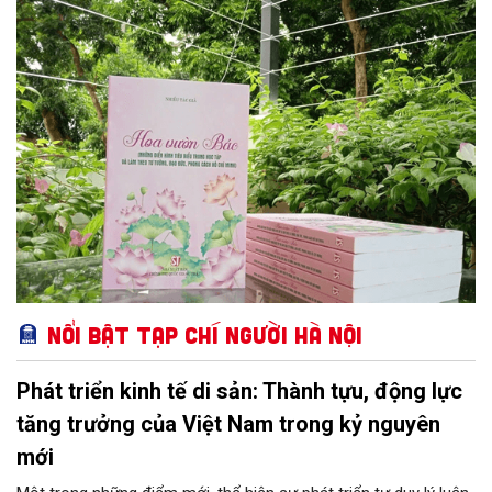
hình tiêu biểu trong học tập và làm theo tư tưởng, đạo đức,
phong cách Hồ Chí Minh). Cuốn sách tuyển chọn 70 bài viết về
những cá nhân tiêu biểu trong học tập và làm theo Bác Hồ, tích
cực lao động, sản xuất, học tập, nghiên cứu, sáng tạo và cống
hiến trên nhiều lĩnh vực của đời
Nổi bật Tạp chí Người Hà Nội
Phát triển kinh tế di sản: Thành tựu, động lực
tăng trưởng của Việt Nam trong kỷ nguyên
mới