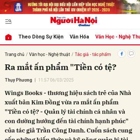
bình luận
Theo Dòng Sự Kiện
Văn Hóa
Văn Học - Nghệ Th
Trang chủ
Văn học - Nghệ thuật
Tác giả - tác phẩm
Ra mắt ấn phẩm "Tiền có tệ?
Thụy Phương
11:57 06/03/2025
Wings Books - thương hiệu sách trẻ của Nhà
xuất bản Kim Đồng vừa ra mắt ấn phẩm
Hủy
G
"Tiền có tệ? - Quản lý tài chính cá nhân và
con đường hướng đến tài chính hạnh phúc"
của tác giả Trần Công Danh. Cuốn sách cung
cấp những kiến thức và kỹ năng quản lý tài