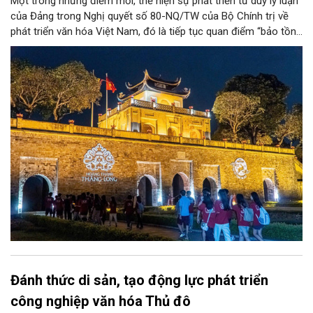
Một trong những điểm mới, thể hiện sự phát triển tư duy lý luận
của Đảng trong Nghị quyết số 80-NQ/TW của Bộ Chính trị về
phát triển văn hóa Việt Nam, đó là tiếp tục quan điểm “bảo tồn
và phát huy giá trị di sản văn hóa gắn kết với phát triển kinh tế -
xã hội và du lịch”; đồng thời, nâng lên một tầm cao mới: “phát
triển kinh tế di sản”.
Đánh thức di sản, tạo động lực phát triển
công nghiệp văn hóa Thủ đô