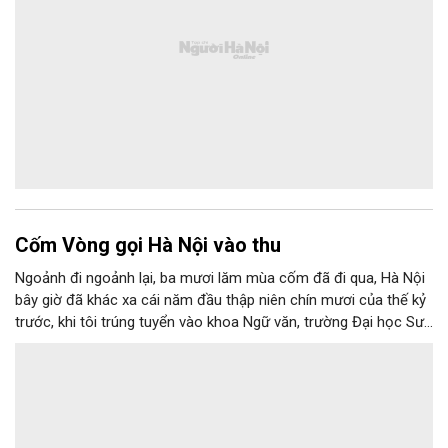
Cốm Vòng gọi Hà Nội vào thu
Ngoảnh đi ngoảnh lại, ba mươi lăm mùa cốm đã đi qua, Hà Nội
bây giờ đã khác xa cái năm đầu thập niên chín mươi của thế kỷ
trước, khi tôi trúng tuyển vào khoa Ngữ văn, trường Đại học Sư
phạm Hà Nội I, nằm trên đường Xuân Thuỷ. Hồi đó, tôi vẫn nhớ
như in, Hà Nội của những năm tháng sinh viên đầu đời còn khá
bình dị. Ngày ấy, giao thông ở nơi này còn phổ biến với những
chuyến xe lam ba bánh chòng chành chở khách. Và, ngày ấy,
quanh trường tôi chủ yếu vẫn là những làng quê yên ả.