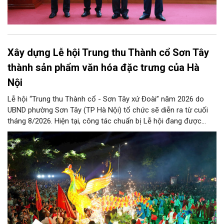
Xây dựng Lễ hội Trung thu Thành cổ Sơn Tây
thành sản phẩm văn hóa đặc trưng của Hà
Nội
Lễ hội “Trung thu Thành cổ - Sơn Tây xứ Đoài” năm 2026 do
UBND phường Sơn Tây (TP Hà Nội) tổ chức sẽ diễn ra từ cuối
tháng 8/2026. Hiện tại, công tác chuẩn bị Lễ hội đang được
chính quyền phường Sơn Tây cùng các phòng, ban, ngành, đơn
vị và 25 tổ dân phố khẩn trương triển khai, tạo khí thế sôi nổi,
sẵn sàng mang đến cho Nhân dân và du khách một mùa Trung
thu quy mô, đặc sắc và giàu bản sắc văn hóa xứ Đoài.