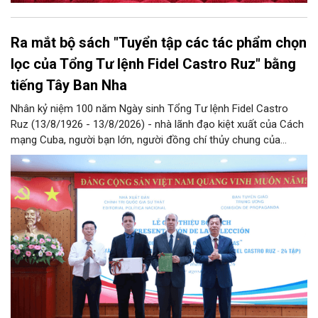
Ra mắt bộ sách "Tuyển tập các tác phẩm chọn
lọc của Tổng Tư lệnh Fidel Castro Ruz" bằng
tiếng Tây Ban Nha
Nhân kỷ niệm 100 năm Ngày sinh Tổng Tư lệnh Fidel Castro
Ruz (13/8/1926 - 13/8/2026) - nhà lãnh đạo kiệt xuất của Cách
mạng Cuba, người bạn lớn, người đồng chí thủy chung của
Đảng, Nhà nước và nhân dân Việt Nam, chiều 5/8, tại Hà Nội,
Nhà xuất bản Chính trị quốc gia Sự thật phối hợp với Ban Tuyên
giáo Trung ương tổ chức Lễ giới thiệu bộ sách “Tuyển tập các
tác phẩm chọn lọc của Tổng Tư lệnh Fidel Castro Ruz” gồm 24
tập bằng tiếng Tây Ban Nha.