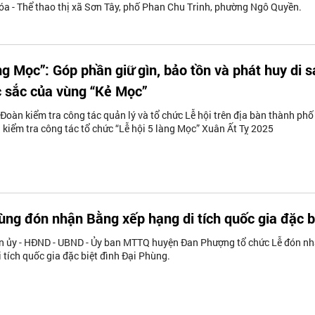
a - Thể thao thị xã Sơn Tây, phố Phan Chu Trinh, phường Ngô Quyền.
ng Mọc”: Góp phần giữ gìn, bảo tồn và phát huy di 
 sắc của vùng “Kẻ Mọc”
Đoàn kiểm tra công tác quản lý và tổ chức Lễ hội trên địa bàn thành phố
kiểm tra công tác tổ chức “Lễ hội 5 làng Mọc” Xuân Ất Tỵ 2025
ùng đón nhận Bằng xếp hạng di tích quốc gia đặc b
n ủy - HĐND - UBND - Ủy ban MTTQ huyện Đan Phượng tổ chức Lễ đón n
 tích quốc gia đặc biệt đình Đại Phùng.