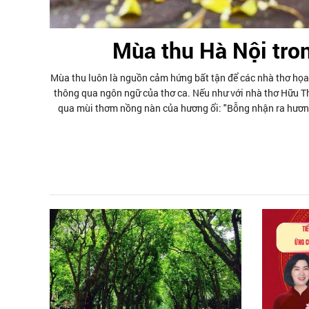
Mùa thu Hà Nội tro
Mùa thu luôn là nguồn cảm hứng bất tận để các nhà thơ họa 
thông qua ngôn ngữ của thơ ca. Nếu như với nhà thơ Hữu Thỉ
qua mùi thơm nồng nàn của hương ổi: "Bỗng nhận ra hương ổi
may nổi bờ tre buồn xao xác...", mùa thu của tác giả bắt đầu
hấp