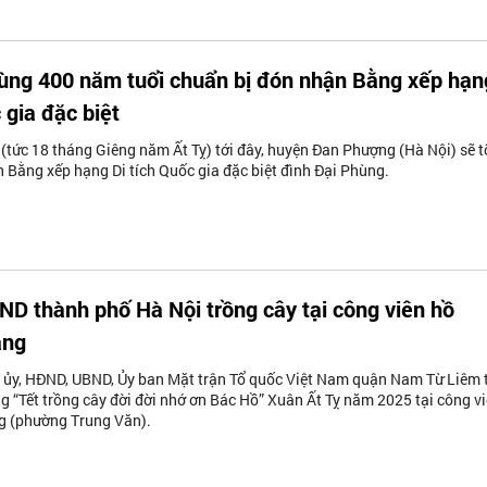
ùng 400 năm tuổi chuẩn bị đón nhận Bằng xếp hạn
 gia đặc biệt
tức 18 tháng Giêng năm Ất Tỵ) tới đây, huyện Đan Phượng (Hà Nội) sẽ t
 Bằng xếp hạng Di tích Quốc gia đặc biệt đình Đại Phùng.
ND thành phố Hà Nội trồng cây tại công viên hồ
ang
 ủy, HĐND, UBND, Ủy ban Mặt trận Tổ quốc Việt Nam quận Nam Từ Liêm 
g “Tết trồng cây đời đời nhớ ơn Bác Hồ” Xuân Ất Tỵ năm 2025 tại công v
 (phường Trung Văn).