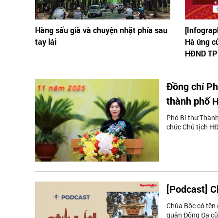
Hàng sấu già và chuyện nhặt phía sau
[Infograp
tay lái
Hà ứng c
HĐND TP 
Đồng chí Ph
thành phố H
Phó Bí thư Thàn
chức Chủ tịch H
[Podcast] C
Chùa Bộc có tên 
quận Đống Đa cũ 