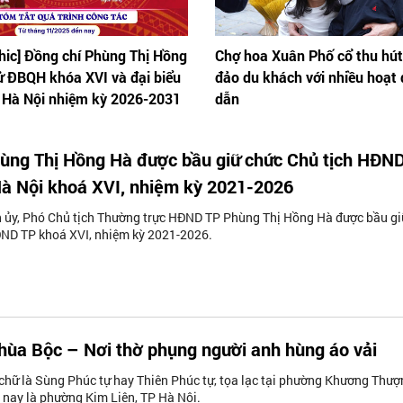
hic] Đồng chí Phùng Thị Hồng
Chợ hoa Xuân Phố cổ thu hú
ử ĐBQH khóa XVI và đại biểu
đảo du khách với nhiều hoạt
Hà Nội nhiệm kỳ 2026-2031
dẫn
ùng Thị Hồng Hà được bầu giữ chức Chủ tịch HĐN
à Nội khoá XVI, nhiệm kỳ 2021-2026
h ủy, Phó Chủ tịch Thường trực HĐND TP Phùng Thị Hồng Hà được bầu gi
ĐND TP khoá XVI, nhiệm kỳ 2021-2026.
hùa Bộc – Nơi thờ phụng người anh hùng áo vải
chữ là Sùng Phúc tự hay Thiên Phúc tự, tọa lạc tại phường Khương Thượ
nay là phường Kim Liên, TP Hà Nội.