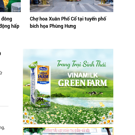
t đông
Chợ hoa Xuân Phố Cổ tại tuyến phố
 động hấp
bích họa Phùng Hưng
D
ữ
ng,