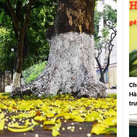
Ch
Hà
tr