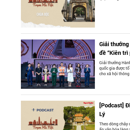
Giải thưởng
đề “Kiên trì
Giải thưởng Hành
quốc gia được tổ
cho xã hội thông
[Podcast] Đ
Lý
Theo dòng chảy c
ấn văn hóa làng 