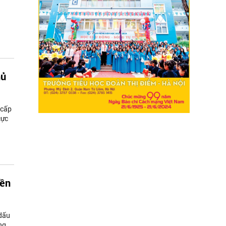
hủ
 cấp
cực
iền
 dấu
ng