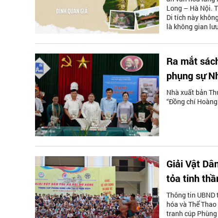
Long – Hà Nội. T
Di tích này không
là không gian lưu
Ra mắt sách
phụng sự N
Nhà xuất bản Th
“Đồng chí Hoàng 
Giải Vật Dâ
tỏa tinh th
Thông tin UBND t
hóa và Thể Thao 
tranh cúp Phùng 