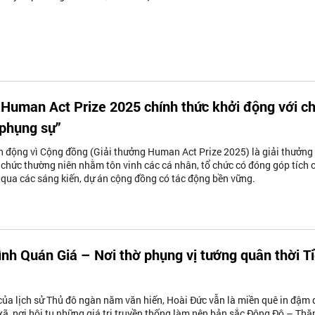
 Human Act Prize 2025 chính thức khởi động với c
 phụng sự”
 động vì Cộng đồng (Giải thưởng Human Act Prize 2025) là giải thưởng
 chức thường niên nhằm tôn vinh các cá nhân, tổ chức có đóng góp tích 
 qua các sáng kiến, dự án cộng đồng có tác động bền vững.
ình Quán Giá – Nơi thờ phụng vị tướng quân thời T
ủa lịch sử Thủ đô ngàn năm văn hiến, Hoài Đức vẫn là miền quê in đậm
xã, nơi hội tụ những giá trị truyền thống làm nên bản sắc Đông Đô – Thă