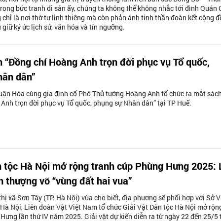
rong bức tranh di sản ấy, chúng ta không thể không nhắc tới đình Quán 
 chỉ là nơi thờ tự linh thiêng mà còn phản ánh tinh thần đoàn kết cộng đ
 giữ ký ức lịch sử, văn hóa và tín ngưỡng.
 “Đồng chí Hoàng Anh trọn đời phục vụ Tổ quốc,
hân dân”
uận Hóa cùng gia đình cố Phó Thủ tướng Hoàng Anh tổ chức ra mắt sác
Anh trọn đời phục vụ Tổ quốc, phụng sự Nhân dân” tại TP Huế.
n tộc Hà Nội mở rộng tranh cúp Phùng Hưng 2025: 
ần thượng võ “vùng đất hai vua”
hị xã Sơn Tây (TP. Hà Nội) vừa cho biết, địa phương sẽ phối hợp với Sở 
Hà Nội, Liên đoàn Vật Việt Nam tổ chức Giải Vật Dân tộc Hà Nội mở rộn
Hưng lần thứ IV năm 2025. Giải vật dự kiến diễn ra từ ngày 22 đến 25/5 