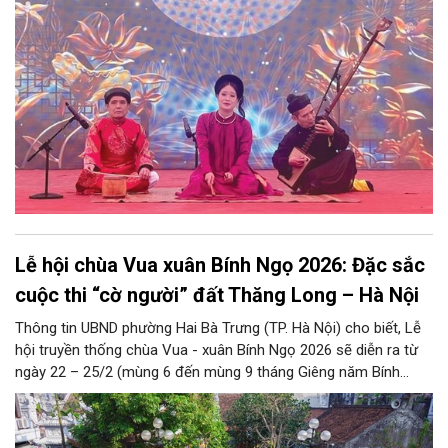
và những mảng màu đa sắc của đời sống đô thị hàng nghìn
năm. Trong quá trình này, văn hóa dân gian giữ vai trò nền tảng,
từ đó, bản sắc văn hóa Hà Nội được định hình; và qua biết bao
lớp vun bồi của giao lưu văn hóa, qua bao chảy trôi, thăng trầm
của lịch sử, qua những tác động mạnh mẽ của kinh tế thị
trường và toàn cầu hóa, vẫn có thể thấy vẻ đẹp đặc sắc của
linh hồn phố thị Hà Nội được kiến tạo từ văn hóa dân gian.
Lễ hội chùa Vua xuân Bính Ngọ 2026: Đặc sắc
cuộc thi “cờ người” đất Thăng Long – Hà Nội
Thông tin UBND phường Hai Bà Trưng (TP. Hà Nội) cho biết, Lễ
hội truyền thống chùa Vua - xuân Bính Ngọ 2026 sẽ diễn ra từ
ngày 22 – 25/2 (mùng 6 đến mùng 9 tháng Giêng năm Bính
Ngọ). Lễ hội được khai mạc vào sáng ngày 25/2 (ngày 9 tháng
Giêng năm Bính Ngọ) tại chùa Vua (số 17 Thịnh Yên), trong đó
đặc sắc nhất là phần thi cờ tướng.