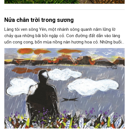
Nửa chân trời trong sương
Làng tôi ven sông Yên, một nhánh sông quanh năm lững lờ
chảy qua những bãi bồi ngập cỏ. Con đường đất dẫn vào làng
uốn cong cong, bốn mùa nồng nàn hương hoa cỏ. Những buổi
hoàng hôn, khi nắng đã dịu xuống phía cuối sông, đám hoa tím
lại thẫm màu như có ai vừa rắc lên một lớp khói.