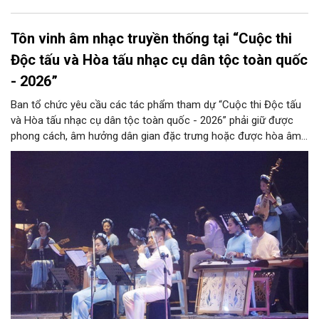
Tôn vinh âm nhạc truyền thống tại “Cuộc thi
Độc tấu và Hòa tấu nhạc cụ dân tộc toàn quốc
- 2026”
Ban tổ chức yêu cầu các tác phẩm tham dự “Cuộc thi Độc tấu
và Hòa tấu nhạc cụ dân tộc toàn quốc - 2026” phải giữ được
phong cách, âm hưởng dân gian đặc trưng hoặc được hòa âm,
phối khí mới trên nền tảng làn điệu âm nhạc truyền thống Việt
Nam, đồng thời phải được trình diễn trực tiếp bằng nhạc cụ dân
tộc.