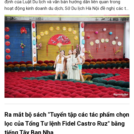
định của Luật Du lịch và văn bản hướng dẫn liên quan trong
hoạt động kinh doanh du dịch; Sở Du lịch Hà Nội đề nghị các tổ
chức, đơn vị, doanh nghiệp kinh doanh dịch vụ lữ hành trên địa
bàn thành phố thực hiện một số nội dung quan trọng. Qua đó
góp phần thực hiện thắng lợi các mục tiêu phát triển du lịch Hà
Nội năm 2026 và giai đoạn tiếp theo.
Ra mắt bộ sách "Tuyển tập các tác phẩm chọn
lọc của Tổng Tư lệnh Fidel Castro Ruz" bằng
tiếng Tây Ban Nha