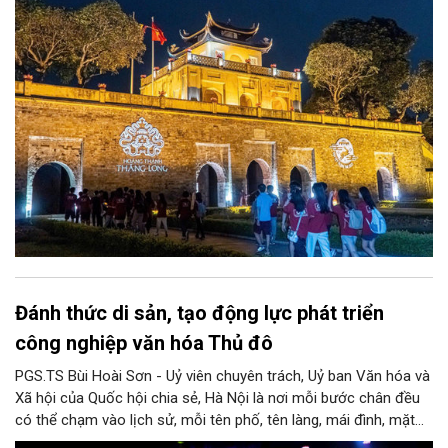
xã hội và du lịch”; đồng thời, nâng lên một tầm cao mới: “phát
triển kinh tế di sản”.
Đánh thức di sản, tạo động lực phát triển
công nghiệp văn hóa Thủ đô
PGS.TS Bùi Hoài Sơn - Uỷ viên chuyên trách, Uỷ ban Văn hóa và
Xã hội của Quốc hội chia sẻ, Hà Nội là nơi mỗi bước chân đều
có thể chạm vào lịch sử, mỗi tên phố, tên làng, mái đình, mặt
hồ, nếp nhà, câu hát, món ăn, làn điệu, nghề thủ công đều có