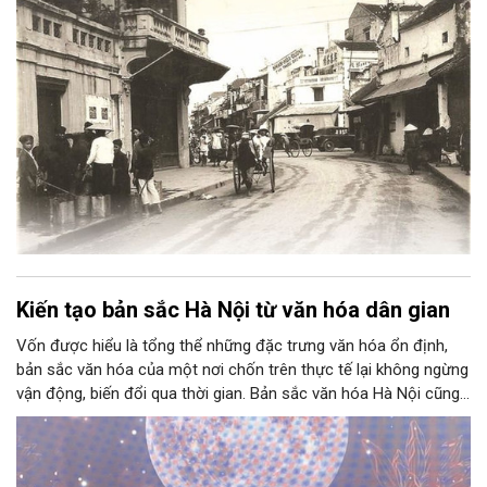
bật của quá trình kiến tạo này là sự gắn bó mật thiết giữa
“phường” với tư cách là đơn vị hành chính đô thị và “phường”
với tư cách là một tổ chức nghề nghiệp và “phố” là nơi buôn
bán của cư dân đô thị. Trải qua thời gian, dấu ấn đậm nét của
những phường nghề Thăng Long xưa vẫn được lưu lại ở các
ngôi đình thờ tổ nghề ngay trong vùng lõi của Thủ đô, được gọi
là khu phố cổ.
Kiến tạo bản sắc Hà Nội từ văn hóa dân gian
Vốn được hiểu là tổng thể những đặc trưng văn hóa ổn định,
bản sắc văn hóa của một nơi chốn trên thực tế lại không ngừng
vận động, biến đổi qua thời gian. Bản sắc văn hóa Hà Nội cũng
không phải ngoại lệ. Là kết quả của một quá trình kiến tạo lâu
dài, bền bỉ, bản sắc văn hóa Hà Nội là sự kết tinh của quá trình
đan xen, bồi đắp của những lớp trầm tích của đời sống dân gian