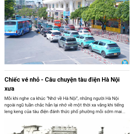
Chiếc vé nhỏ - Câu chuyện tàu điện Hà Nội
xưa
Mỗi khi nghe ca khúc “Nhớ về Hà Nội”, những người Hà Nội
ngoài ngũ tuần chắc hẳn lại nhớ về một thời xa vắng khi tiếng
leng keng của tàu điện đánh thức phố phường mỗi sớm mai.
Những chuyến tàu xanh hay đỏ, ghế gỗ, vành sắt mòn bóng đã
chở biết bao thế hệ người Hà Nội. Ít ai nghĩ câu chuyện về
những chuyến tàu ấy lại bắt đầu từ một thứ nhỏ bé: chiếc vé.