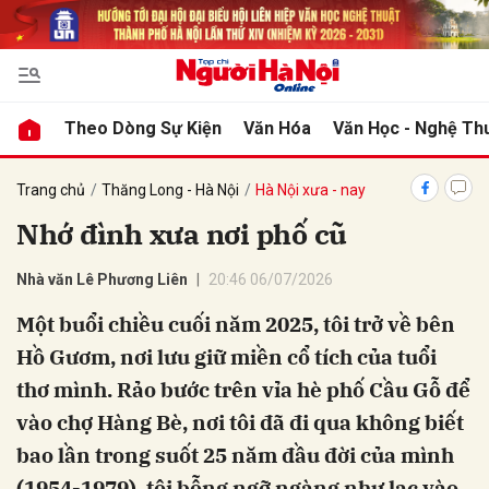
bình luận
Theo Dòng Sự Kiện
Văn Hóa
Văn Học - Nghệ Th
Trang chủ
Thăng Long - Hà Nội
Hà Nội xưa - nay
Nhớ đình xưa nơi phố cũ
Nhà văn Lê Phương Liên
20:46 06/07/2026
Một buổi chiều cuối năm 2025, tôi trở về bên
Hồ Gươm, nơi lưu giữ miền cổ tích của tuổi
Hủy
G
thơ mình. Rảo bước trên vỉa hè phố Cầu Gỗ để
vào chợ Hàng Bè, nơi tôi đã đi qua không biết
bao lần trong suốt 25 năm đầu đời của mình
(1954-1979), tôi bỗng ngỡ ngàng như lạc vào