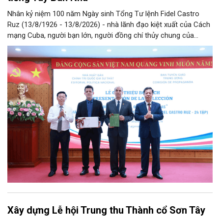
Nhân kỷ niệm 100 năm Ngày sinh Tổng Tư lệnh Fidel Castro
Ruz (13/8/1926 - 13/8/2026) - nhà lãnh đạo kiệt xuất của Cách
mạng Cuba, người bạn lớn, người đồng chí thủy chung của
Đảng, Nhà nước và nhân dân Việt Nam, chiều 5/8, tại Hà Nội,
Nhà xuất bản Chính trị quốc gia Sự thật phối hợp với Ban Tuyên
giáo Trung ương tổ chức Lễ giới thiệu bộ sách “Tuyển tập các
tác phẩm chọn lọc của Tổng Tư lệnh Fidel Castro Ruz” gồm 24
tập bằng tiếng Tây Ban Nha.
Xây dựng Lễ hội Trung thu Thành cổ Sơn Tây