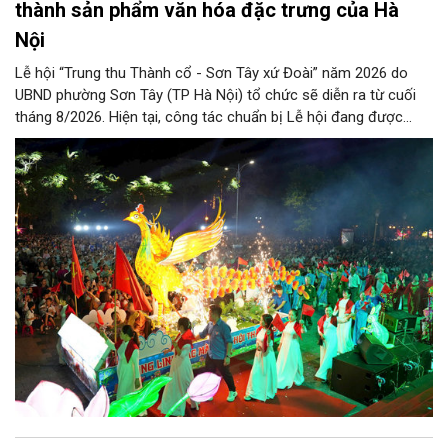
thành sản phẩm văn hóa đặc trưng của Hà
Nội
Lễ hội “Trung thu Thành cổ - Sơn Tây xứ Đoài” năm 2026 do
UBND phường Sơn Tây (TP Hà Nội) tổ chức sẽ diễn ra từ cuối
tháng 8/2026. Hiện tại, công tác chuẩn bị Lễ hội đang được
chính quyền phường Sơn Tây cùng các phòng, ban, ngành, đơn
vị và 25 tổ dân phố khẩn trương triển khai, tạo khí thế sôi nổi,
sẵn sàng mang đến cho Nhân dân và du khách một mùa Trung
thu quy mô, đặc sắc và giàu bản sắc văn hóa xứ Đoài.