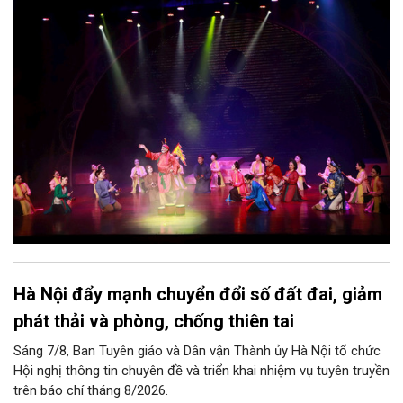
thể kể một câu chuyện về chiều sâu văn hiến của dân tộc.
Nhưng trong kỷ nguyên mới, câu hỏi đặt ra không chỉ Hà Nội có
bao nhiêu di sản, bao nhiêu văn nghệ sĩ, trí thức, không gian ký
ức, mà là làm thế nào để những giá trị ấy trở thành nguồn lực
phát triển, thành sức mạnh mềm, thành động lực sáng tạo,
thành năng lực cạnh tranh của Thủ đô.
Hà Nội đẩy mạnh chuyển đổi số đất đai, giảm
phát thải và phòng, chống thiên tai
Sáng 7/8, Ban Tuyên giáo và Dân vận Thành ủy Hà Nội tổ chức
Hội nghị thông tin chuyên đề và triển khai nhiệm vụ tuyên truyền
trên báo chí tháng 8/2026.