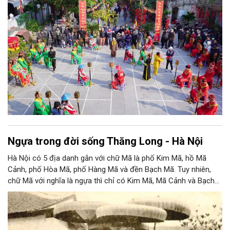
Ngựa trong đời sống Thăng Long - Hà Nội
Hà Nội có 5 địa danh gắn với chữ Mã là phố Kim Mã, hồ Mã
Cảnh, phố Hòa Mã, phố Hàng Mã và đền Bạch Mã. Tuy nhiên,
chữ Mã với nghĩa là ngựa thì chỉ có Kim Mã, Mã Cảnh và Bạch
Mã. Tuy nhiên Bạch Mã với nghĩa ngựa trắng chỉ là truyền
thuyết, còn chữ Mã trong Hàng Mã và Hòa Mã là chữ Nôm chỉ
đồ cúng tế, quần áo mặc khi làm lễ.