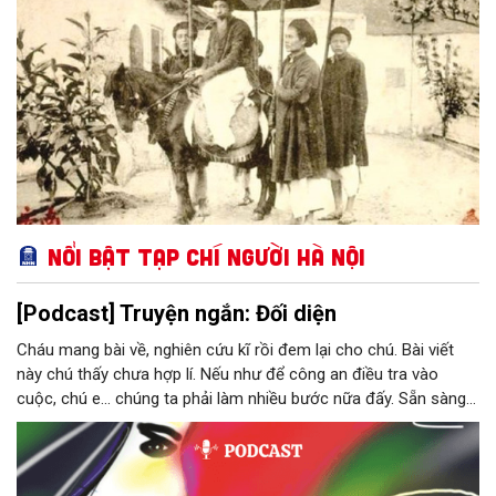
Nổi bật Tạp chí Người Hà Nội
[Podcast] Truyện ngắn: Đối diện
Cháu mang bài về, nghiên cứu kĩ rồi đem lại cho chú. Bài viết
này chú thấy chưa hợp lí. Nếu như để công an điều tra vào
cuộc, chú e… chúng ta phải làm nhiều bước nữa đấy. Sẵn sàng
thì tiếp tục nhé! Chú Minh cầm tập bài viết đưa lại cho Thy. Cô
ngại ngùng đỡ lấy. Đây là lần thứ ba, loạt bài phóng sự của mình
bị Tổng biên tập kêu lên để trả lại...