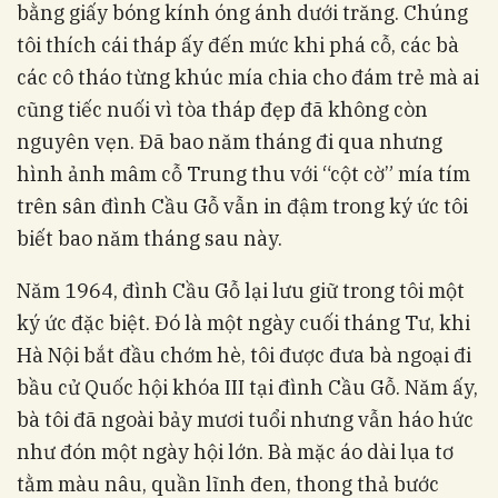
bằng giấy bóng kính óng ánh dưới trăng. Chúng
tôi thích cái tháp ấy đến mức khi phá cỗ, các bà
các cô tháo từng khúc mía chia cho đám trẻ mà ai
cũng tiếc nuối vì tòa tháp đẹp đã không còn
nguyên vẹn. Đã bao năm tháng đi qua nhưng
hình ảnh mâm cỗ Trung thu với “cột cờ” mía tím
trên sân đình Cầu Gỗ vẫn in đậm trong ký ức tôi
biết bao năm tháng sau này.
Năm 1964, đình Cầu Gỗ lại lưu giữ trong tôi một
ký ức đặc biệt. Đó là một ngày cuối tháng Tư, khi
Hà Nội bắt đầu chớm hè, tôi được đưa bà ngoại đi
bầu cử Quốc hội khóa III tại đình Cầu Gỗ. Năm ấy,
bà tôi đã ngoài bảy mươi tuổi nhưng vẫn háo hức
như đón một ngày hội lớn. Bà mặc áo dài lụa tơ
tằm màu nâu, quần lĩnh đen, thong thả bước