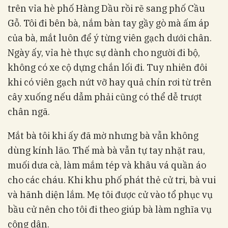
trên vỉa hè phố Hàng Dầu rồi rẽ sang phố Cầu
Gỗ. Tôi đi bên bà, nắm bàn tay gầy gò mà ấm áp
của bà, mắt luôn để ý từng viên gạch dưới chân.
Ngày ấy, vỉa hè thực sự dành cho người đi bộ,
không có xe cộ dựng chắn lối đi. Tuy nhiên đôi
khi có viên gạch nứt vỡ hay quả chín rơi từ trên
cây xuống nếu dẫm phải cũng có thể dễ trượt
chân ngã.
Mắt bà tôi khi ấy đã mờ nhưng bà vẫn không
dùng kính lão. Thế mà bà vẫn tự tay nhặt rau,
muối dưa cà, làm mắm tép và khâu vá quần áo
cho các cháu. Khi khu phố phát thẻ cử tri, bà vui
và hãnh diện lắm. Mẹ tôi được cử vào tổ phục vụ
bầu cử nên cho tôi đi theo giúp bà làm nghĩa vụ
công dân.