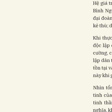
Hệ giá 
Bình Ngô
đại đoàn
kẻ thù; 
Khi thực
độc lập 
cường, c
lập dân 
tồn tại 
này khi 
Nhìn tổn
tinh của
tinh th
nghĩa, k