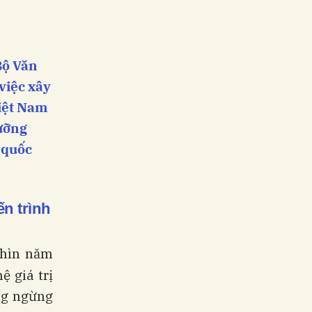
Bộ Văn
 việc xây
Việt Nam
dưỡng
 quốc
ến trình
ghìn năm
ệ giá trị
ng ngừng