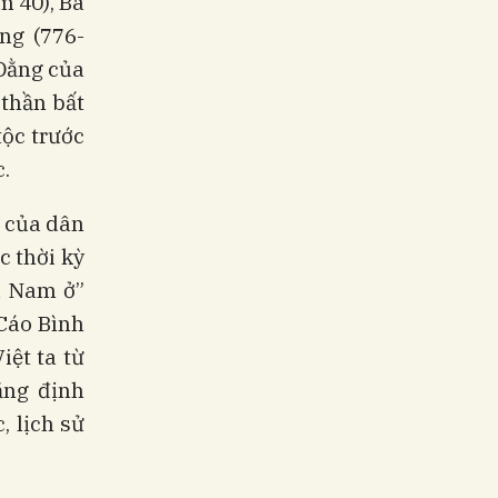
m 40), Bà
ng (776-
 Đằng của
 thần bất
tộc trước
.
o của dân
c thời kỳ
a Nam ở”
 Cáo Bình
iệt ta từ
ẳng định
, lịch sử