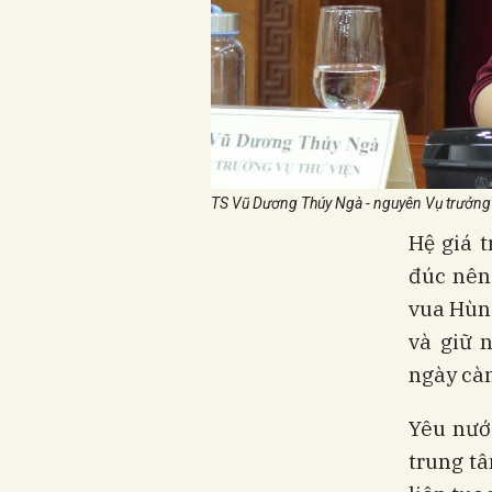
TS Vũ Dương Thúy Ngà - nguyên Vụ trưởng V
Hệ giá 
đúc nên
vua Hùn
và giữ 
ngày càn
Yêu nước
trung t