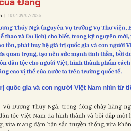
 của Đảng
m
10:04 09/07/2026
ương Thúy Ngà (nguyên Vụ trưởng Vụ Thư viện, 
ể thao và Du lịch) cho biết, trong kỷ nguyên mới,
o tồn, phát huy hệ giá trị quốc gia và con người 
ĩa quan trọng, tạo nên sức mạnh tinh thần, bồi 
tôn dân tộc cho người Việt, hình thành phẩm cách
âng cao vị thế của nước ta trên trường quốc tế.
trị quốc gia và con người Việt Nam nhìn từ ti
 Vũ Dương Thúy Ngà,
trong dòng chảy hàng n
 dân tộc Việt Nam đã hình thành và bồi đắp một h
g, vừa mang đậm bản sắc truyền thống, vừa khô