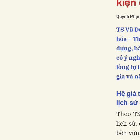
kiện
Quỳnh Phạ
TS Vũ D
hóa – Th
dựng, bả
có ý ngh
lòng tự 
gia và n
Hệ giá 
lịch sử
Theo TS
lịch sử,
bền vữn