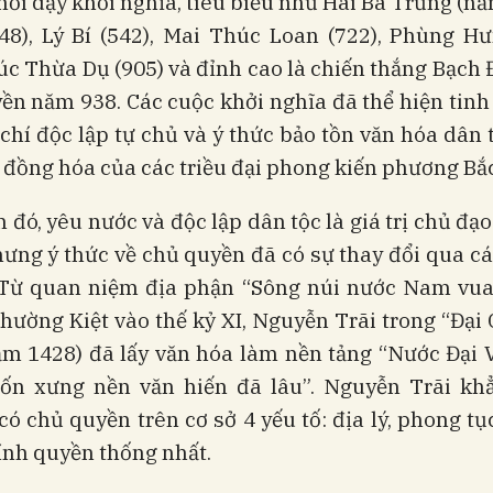
 nổi dậy khởi nghĩa, tiêu biểu như Hai Bà Trưng (nă
248), Lý Bí (542), Mai Thúc Loan (722), Phùng Hư
úc Thừa Dụ (905) và đỉnh cao là chiến thắng Bạch
n năm 938. Các cuộc khởi nghĩa đã thể hiện tinh
 chí độc lập tự chủ và ý thức bảo tồn văn hóa dân 
đồng hóa của các triều đại phong kiến phương Bắc
 đó, yêu nước và độc lập dân tộc là giá trị chủ đạ
hưng ý thức về chủ quyền đã có sự thay đổi qua cá
. Từ quan niệm địa phận “Sông núi nước Nam vu
hường Kiệt vào thế kỷ XI, Nguyễn Trãi trong “Đại
m 1428) đã lấy văn hóa làm nền tảng “Nước Đại V
Vốn xưng nền văn hiến đã lâu”. Nguyễn Trãi kh
có chủ quyền trên cơ sở 4 yếu tố: địa lý, phong tục
ính quyền thống nhất.