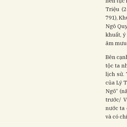
liên tục
Triệu (
791), Kh
Ngô Quyề
khuất, ý
âm mưu 
Bên cạnh
tộc ta n
lịch sử
của Lý T
Ngô” (nă
trước/ 
nước ta 
và có ch