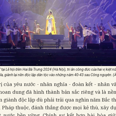
tại Lễ hội Đền Hai Bà Trưng 2024 (Hà Nội), tri ân công đức của hai vị kiệt 
hĩa, giành lại nền độc lập dân tộc vào những năm 40-43 sau Công nguyên
.
(Ả
rị của yêu nước - nhân nghĩa - đoàn kết - nhân v
khoan dung đã hình thành bản sắc riêng và là nền
 giành độc lập dù phải trải qua nghìn năm Bắc t
 Pháp thuộc, đánh thắng được mọi kẻ thù, xây dự
ất nước bền vững. Chính sự kết hợp hài hòa giữ