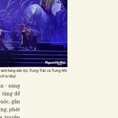
nữ anh hùng dân tộc Trưng Trắc và Trưng Nhị
nh tư liệu).
ăn - sáng
 tảng để
huộc, gần
ng, phát
a truyền