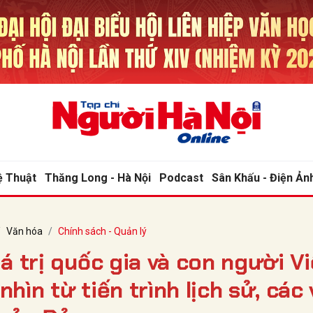
bình luận
ệ Thuật
Thăng Long - Hà Nội
Podcast
Sân Khấu - Điện Ản
Văn hóa
Chính sách - Quản lý
Hủy
G
á trị quốc gia và con người Vi
hìn từ tiến trình lịch sử, các