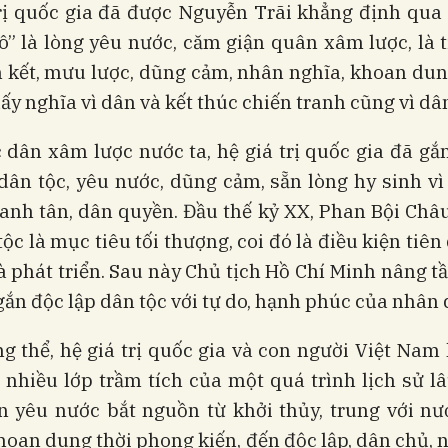
trị quốc gia đã được Nguyễn Trãi khẳng định qua 
” là lòng yêu nước, căm giận quân xâm lược, là 
 kết, mưu lược, dũng cảm, nhân nghĩa, khoan dun
dấy nghĩa vì dân và kết thúc chiến tranh cũng vì dâ
 dân xâm lược nước ta, hệ giá trị quốc gia đã gắn
dân tộc, yêu nước, dũng cảm, sẵn lòng hy sinh vì
anh tân, dân quyền. Đầu thế kỷ XX, Phan Bội Châ
tộc là mục tiêu tối thượng, coi đó là điều kiện tiên
và phát triển. Sau này Chủ tịch Hồ Chí Minh nâng tầ
gắn độc lập dân tộc với tự do, hạnh phúc của nhân 
g thể, hệ giá trị quốc gia và con người Việt Nam 
 nhiều lớp trầm tích của một quá trình lịch sử lâ
ần yêu nước bắt nguồn từ khởi thủy, trung với nư
hoan dung thời phong kiến, đến độc lập, dân chủ, 