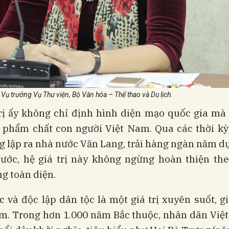
ụ trưởng Vụ Thư viện, Bộ Văn hóa – Thể thao và Du lịch.
trị ấy không chỉ định hình diện mạo quốc gia mà
 phẩm chất con người Việt Nam. Qua các thời kỳ,
g lập ra nhà nước Văn Lang, trải hàng ngàn năm d
nước, hệ giá trị này không ngừng hoàn thiện th
g toàn diện.
 và độc lập dân tộc là một giá trị xuyên suốt, gi
âm. Trong hơn 1.000 năm Bắc thuộc, nhân dân Việ