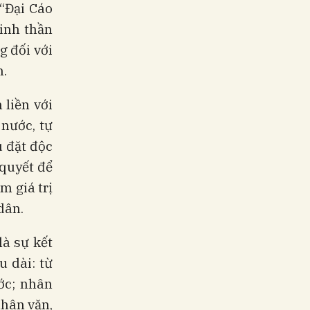
“Đại Cáo
tinh thần
g đối với
n.
 liền với
 nước, tự
u đặt độc
 quyết để
m giá trị
dân.
là sự kết
u dài: từ
ớc; nhân
nhân văn,