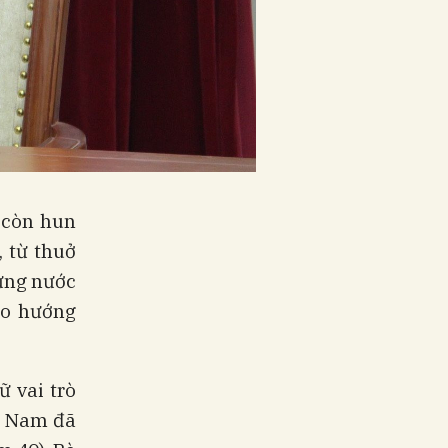
 còn hun
 từ thuở
ựng nước
eo hướng
ữ vai trò
t Nam đã