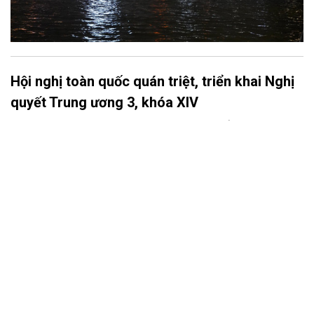
Hội nghị toàn quốc quán triệt, triển khai Nghị
quyết Trung ương 3, khóa XIV
Sáng 29/7, tại Hà Nội, Bộ Chính trị, Ban Bí thư tổ chức Hội nghị
toàn quốc nghiên cứu, học tập, quán triệt và triển khai thực hiện
Nghị quyết Hội nghị lần thứ ba Ban Chấp hành Trung ương Đảng
khóa XIV.