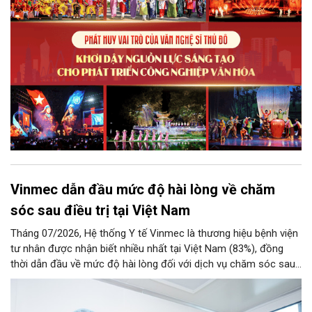
để Hà Nội khai thác hiệu quả tiềm năng văn hóa, nâng cao năng
lực cạnh tranh và khẳng định vị thế của một trung tâm sáng tạo
trong kỷ nguyên mới.
Vinmec dẫn đầu mức độ hài lòng về chăm
sóc sau điều trị tại Việt Nam
Tháng 07/2026, Hệ thống Y tế Vinmec là thương hiệu bệnh viện
tư nhân được nhận biết nhiều nhất tại Việt Nam (83%), đồng
thời dẫn đầu về mức độ hài lòng đối với dịch vụ chăm sóc sau
điều trị.