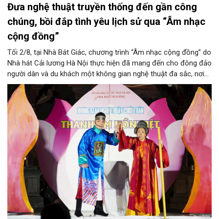
Đưa nghệ thuật truyền thống đến gần công
chúng, bồi đắp tình yêu lịch sử qua “Âm nhạc
cộng đồng”
Tối 2/8, tại Nhà Bát Giác, chương trình “Âm nhạc cộng đồng” do
Nhà hát Cải lương Hà Nội thực hiện đã mang đến cho đông đảo
người dân và du khách một không gian nghệ thuật đa sắc, nơi
những làn điệu cải lương, ca cổ, tân cổ và các tiết mục múa
hòa quyện trong không gian của phố đi bộ hồ Hoàn Kiếm. Đặc
biệt, chương trình có sự giao lưu của các nghệ sĩ đến từ
phương Nam, góp phần tạo nên cuộc gặp gỡ nghệ thuật giàu
cảm xúc.