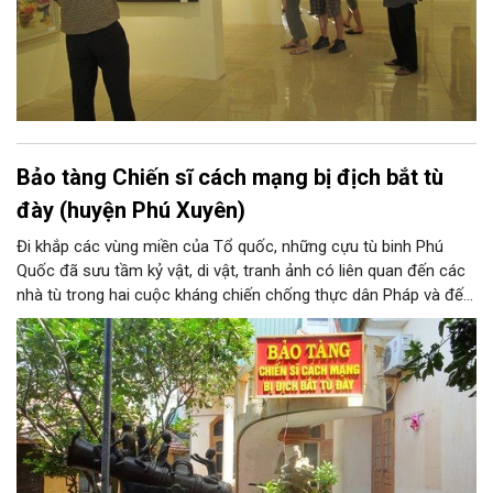
Bảo tàng Chiến sĩ cách mạng bị địch bắt tù
đày (huyện Phú Xuyên)
Đi khắp các vùng miền của Tổ quốc, những cựu tù binh Phú
Quốc đã sưu tầm kỷ vật, di vật, tranh ảnh có liên quan đến các
nhà tù trong hai cuộc kháng chiến chống thực dân Pháp và đế
quốc Mỹ xâm lược mà đồng đội và các ông đã trải qua. Hơn 20
năm kiếm tìm và góp nhặt, Bảo tàng Chiến sĩ cách mạng bị
địch bắt tù đày, do chính những người cựu tù năm xưa thành lập
là những minh chứng chân thực về một thời oanh liệt và hào
hùng của dân tộc.