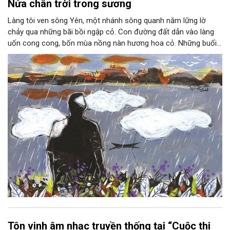
Nửa chân trời trong sương
Làng tôi ven sông Yên, một nhánh sông quanh năm lững lờ
chảy qua những bãi bồi ngập cỏ. Con đường đất dẫn vào làng
uốn cong cong, bốn mùa nồng nàn hương hoa cỏ. Những buổi
hoàng hôn, khi nắng đã dịu xuống phía cuối sông, đám hoa tím
lại thẫm màu như có ai vừa rắc lên một lớp khói.
Tôn vinh âm nhạc truyền thống tại “Cuộc thi