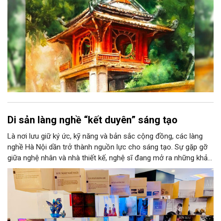
Di sản làng nghề “kết duyên” sáng tạo
Là nơi lưu giữ ký ức, kỹ năng và bản sắc cộng đồng, các làng
nghề Hà Nội dần trở thành nguồn lực cho sáng tạo. Sự gặp gỡ
giữa nghệ nhân và nhà thiết kế, nghệ sĩ đang mở ra những khả
năng phát triển mới cho thủ công đương đại trên nền tảng di
sản. Từ những cuộc “kết duyên” đầy cảm hứng ấy, Hà Nội đang
khơi thông mạch ngầm của hệ sinh thái thủ công, biến vốn cổ
thành động lực bền vững cho tương lai.