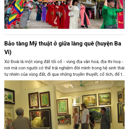
Bảo tàng Mỹ thuật ở giữa làng quê (huyện Ba
Vì)
Xứ Đoài là một vùng đất tối cổ - vùng địa văn hoá, địa thi hoạ -
nơi mà con người có thể trải nghiệm đời mình trong hệ sinh thái
tự nhiên của vùng đất, đi qua những truyền thuyết, cổ tích, để từ
đó tạo nên tâm tính, giọng nói đặc trưng của con người xứ
Đoài. Nắng và gió, núi và sông xứ Đoài đã gợi cảm hứng sáng
tác cho một Tản Đà, một Quang Dũng và nhiều thi nhân, hoạ sĩ:
từ Tô Ngọc Vân, Nguyễn Gia Trí đến Sĩ Tốt, Nguyễn Tiến Chung,
Nguyễn Tư Nghiêm, Nguyễn Sáng... và những thế hệ văn nghệ sĩ
sau này, ở họ đều có những sáng tác xuất sắc về xứ Đoài.