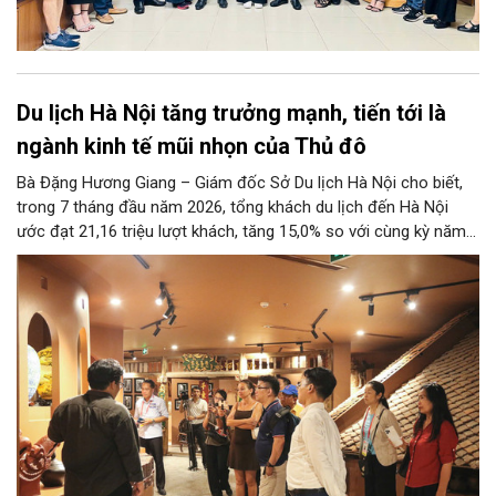
Du lịch Hà Nội tăng trưởng mạnh, tiến tới là
ngành kinh tế mũi nhọn của Thủ đô
Bà Đặng Hương Giang – Giám đốc Sở Du lịch Hà Nội cho biết,
trong 7 tháng đầu năm 2026, tổng khách du lịch đến Hà Nội
ước đạt 21,16 triệu lượt khách, tăng 15,0% so với cùng kỳ năm
2025. Tổng thu từ khách du lịch ước đạt 86,47 nghìn tỷ đồng,
tăng 17,9% so với cùng kỳ năm trước.