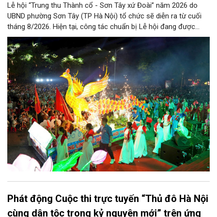
Lễ hội “Trung thu Thành cổ - Sơn Tây xứ Đoài” năm 2026 do
UBND phường Sơn Tây (TP Hà Nội) tổ chức sẽ diễn ra từ cuối
tháng 8/2026. Hiện tại, công tác chuẩn bị Lễ hội đang được
chính quyền phường Sơn Tây cùng các phòng, ban, ngành, đơn
vị và 25 tổ dân phố khẩn trương triển khai, tạo khí thế sôi nổi,
sẵn sàng mang đến cho Nhân dân và du khách một mùa Trung
thu quy mô, đặc sắc và giàu bản sắc văn hóa xứ Đoài.
Phát động Cuộc thi trực tuyến “Thủ đô Hà Nội
cùng dân tộc trong kỷ nguyên mới” trên ứng