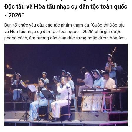
Độc tấu và Hòa tấu nhạc cụ dân tộc toàn quốc
- 2026”
Ban tổ chức yêu cầu các tác phẩm tham dự “Cuộc thi Độc tấu
và Hòa tấu nhạc cụ dân tộc toàn quốc - 2026” phải giữ được
phong cách, âm hưởng dân gian đặc trưng hoặc được hòa âm,
phối khí mới trên nền tảng làn điệu âm nhạc truyền thống Việt
Nam, đồng thời phải được trình diễn trực tiếp bằng nhạc cụ dân
tộc.