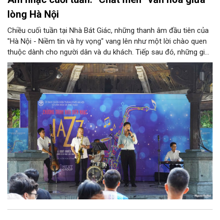
lòng Hà Nội
Chiều cuối tuần tại Nhà Bát Giác, những thanh âm đầu tiên của
"Hà Nội - Niềm tin và hy vọng" vang lên như một lời chào quen
thuộc dành cho người dân và du khách. Tiếp sau đó, những giai
điệu jazz kinh điển của thế giới lần lượt cất lên qua phần biểu
diễn của NSƯT Quyền Văn Minh và các nghệ sĩ Bình Minh Jazz
Club, mở ra một không gian âm nhạc giàu cảm xúc ngay giữa
trung tâm Thủ đô.