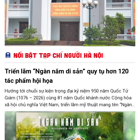
Nổi bật Tạp chí Người Hà Nội
Triển lãm “Ngàn năm di sản” quy tụ hơn 120
tác phẩm hội họa
Hướng tới chuỗi sự kiện trọng đại kỷ niệm 950 năm Quốc Tử
Giám (1076 – 2026) cùng 81 năm Quốc khánh nước Cộng hòa
xã hội chủ nghĩa Việt Nam, triển lãm mỹ thuật mang tên “Ngàn
năm di sản” sẽ chính thức khai mạc vào ngày 8/8 tại Nhà Thái
Học, Di tích Quốc gia đặc biệt Văn Miếu – Quốc Tử Giám. Sự
kiện kéo dài đến ngày 25/9/2026 hứa hẹn trở thành điểm đến
văn hóa đầy sức hút, góp phần làm phong phú đời sống nghệ
thuật của Thủ đô trong mùa thu này.