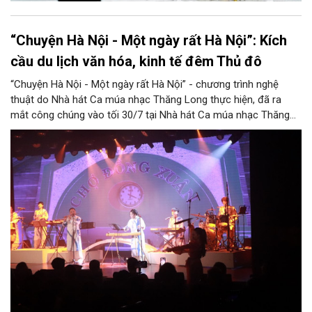
“Chuyện Hà Nội - Một ngày rất Hà Nội”: Kích
cầu du lịch văn hóa, kinh tế đêm Thủ đô
“Chuyện Hà Nội - Một ngày rất Hà Nội” - chương trình nghệ
thuật do Nhà hát Ca múa nhạc Thăng Long thực hiện, đã ra
mắt công chúng vào tối 30/7 tại Nhà hát Ca múa nhạc Thăng
Long (số 31 - 33 phố Lương Văn Can, phường Hoàn Kiếm).