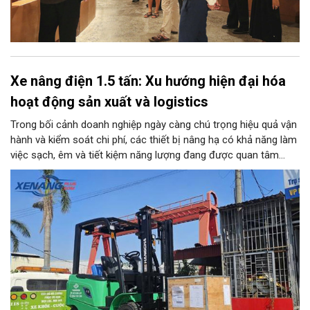
Xe nâng điện 1.5 tấn: Xu hướng hiện đại hóa
hoạt động sản xuất và logistics
Trong bối cảnh doanh nghiệp ngày càng chú trọng hiệu quả vận
hành và kiểm soát chi phí, các thiết bị nâng hạ có khả năng làm
việc sạch, êm và tiết kiệm năng lượng đang được quan tâm
nhiều. Xe nâng điện 1.5 tấn là một trong những lựa chọn phù
hợp với nhiều kho bãi, nhà xưởng và cơ sở sản xuất nhờ tải
trọng đáp ứng các loại hàng hóa phổ biến, đồng thời có khả
năng vận hành linh hoạt trong nhiều môi trường.