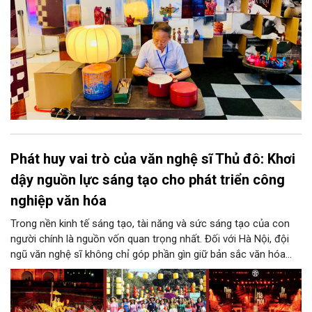
Phát huy vai trò của văn nghệ sĩ Thủ đô: Khơi
dậy nguồn lực sáng tạo cho phát triển công
nghiệp văn hóa
Trong nền kinh tế sáng tạo, tài năng và sức sáng tạo của con
người chính là nguồn vốn quan trọng nhất. Đối với Hà Nội, đội
ngũ văn nghệ sĩ không chỉ góp phần gìn giữ bản sắc văn hóa
mà còn giữ vai trò trung tâm trong quá trình hình thành các sản
phẩm công nghiệp văn hóa có giá trị. Khơi dậy, phát huy và tạo
điều kiện để nguồn lực sáng tạo ấy phát triển sẽ là “chìa khóa”