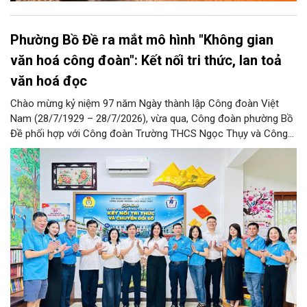
Phường Bồ Đề ra mắt mô hình "Không gian
văn hoá công đoàn": Kết nối tri thức, lan toả
văn hoá đọc
Chào mừng kỷ niệm 97 năm Ngày thành lập Công đoàn Việt
Nam (28/7/1929 – 28/7/2026), vừa qua, Công đoàn phường Bồ
Đề phối hợp với Công đoàn Trường THCS Ngọc Thụy và Công
đoàn Trường Tiểu học Ái Mộ B tổ chức Lễ ra mắt Mô hình
“Không gian văn hóa công đoàn”.