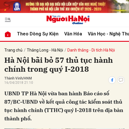
bình luận
Theo Dòng Sự Kiện
Văn Hóa
Văn Học - Nghệ Th
Trang chủ
Thăng Long - Hà Nội
Danh thắng - Di tích Hà Nội
Hà Nội bãi bỏ 57 thủ tục hành
chính trong quý I-2018
Thành Vinh/HNM
16/04/2018 21:10
UBND TP Hà Nội vừa ban hành Báo cáo số
Hủy
G
87/BC-UBND về kết quả công tác kiểm soát thủ
tục hành chính (TTHC) quý I-2018 trên địa bàn
thành phố.