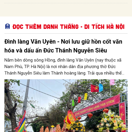
Đọc thêm Danh thắng - Di tích Hà Nội
Đình làng Văn Uyên - Nơi lưu giữ hồn cốt văn
hóa và dấu ấn Đức Thánh Nguyễn Siêu
Nằm bên dòng sông Hồng, đình làng Văn Uyên (nay thuộc xã
Nam Phù, TP. Hà Nội) là nơi nhân dân địa phương thờ Đức
Thánh Nguyễn Siêu làm Thành hoàng làng. Trải qua nhiều thế
hệ, ngôi đình không chỉ là không gian sinh hoạt tín ngưỡng của
cộng đồng dân cư mà còn lưu giữ nhiều giá trị lịch sử, văn hóa.