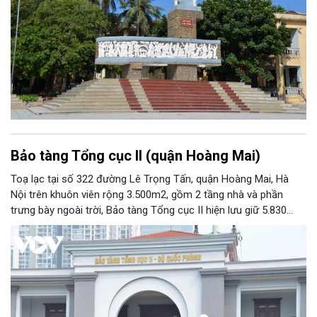
Bảo tàng Tổng cục II (quận Hoàng Mai)
Toạ lạc tại số 322 đường Lê Trọng Tấn, quận Hoàng Mai, Hà
Nội trên khuôn viên rộng 3.500m2, gồm 2 tầng nhà và phần
trưng bày ngoài trời, Bảo tàng Tổng cục II hiện lưu giữ 5.830
hiện vật, trong đó có nhiều hiện vật quý hiếm gắn liền với cuộc
đời hoạt động của nhiều chiến sĩ tình báo xuất sắc của Quân
đội nhân dân Việt Nam. Với chức năng phục vụ công tác nghiên
cứu, tham quan học tập, giáo dục truyền thống, Bảo tàng Tổng
cục II chính thức được Bộ Văn hoá - Thông tin công nhận nằm
trong hệ thống các bảo tàng cấp 2 toàn quân.