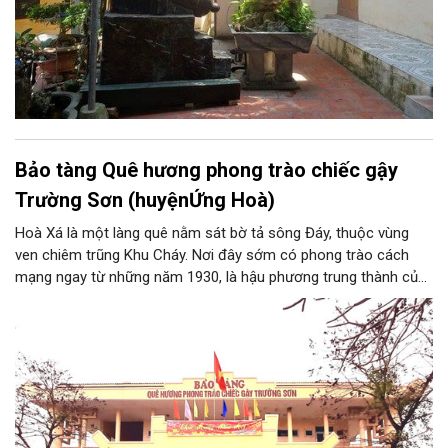
Bảo tàng Quê hương phong trào chiếc gậy
Trường Sơn (huyệnỨng Hoà)
Hoà Xá là một làng quê nằm sát bờ tả sông Đáy, thuộc vùng
ven chiêm trũng Khu Cháy. Nơi đây sớm có phong trào cách
mạng ngay từ những năm 1930, là hậu phương trung thành của
cuộc kháng chiến chống Pháp. Trong công cuộc kháng chiến
chống Mỹ cứu nước, Hòa Xá được xem là quê hương của
phong trào động viên thanh niên lên đường “xẻ dọc Trường Sơn
đi cứu nước” và câu chuyện huyền thoại “chiếc gậy Trường
Sơn”.