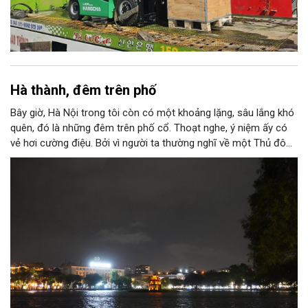
Hà thành, đêm trên phố
Bây giờ, Hà Nội trong tôi còn có một khoảng lặng, sâu lắng khó
quên, đó là những đêm trên phố cổ. Thoạt nghe, ý niệm ấy có
vẻ hơi cường điệu. Bởi vì người ta thường nghĩ về một Thủ đô
ngàn năm văn hiến với những nét tĩnh lặng, cổ kính, rêu phong
trong ánh nắng ban mai mơ màng buông xuống “ba mươi sáu
phố phường”; nên có lẽ, sẽ ngỡ ngàng, nếu ai đó khi nghe thấy
nơi này được gọi là “thành phố của những đêm thâu”.