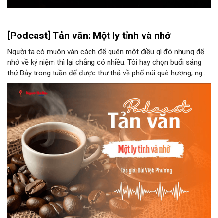
[Podcast] Tản văn: Một ly tỉnh và nhớ
Người ta có muôn vàn cách để quên một điều gì đó nhưng để
nhớ về kỷ niệm thì lại chẳng có nhiều. Tôi hay chọn buổi sáng
thứ Bảy trong tuần để được thư thả về phố núi quê hương, ngồi
đợi giọt đắng của đất đai, mưa nắng điểm từng nhịp xuống
chiếc ly sứ như đợi thời gian mở cánh cửa diệu kì của mình.