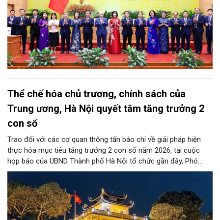
Thể chế hóa chủ trương, chính sách của
Trung ương, Hà Nội quyết tâm tăng trưởng 2
con số
Trao đổi với các cơ quan thông tấn báo chí về giải pháp hiện
thực hóa mục tiêu tăng trưởng 2 con số năm 2026, tại cuộc
họp báo của UBND Thành phố Hà Nội tổ chức gần đây, Phó
Giám đốc Sở Tài chính Hà Nội Đỗ Thu Hằng chia sẻ, thành phố
sẽ thực hiện đồng bộ nhiều giải pháp, nhất là thể chế hóa Nghị
quyết số 02-NQ/TW của Bộ Chính trị về phát triển Thủ đô, Luật
Thủ đô 2026… cùng những nghị quyết của HĐND thành phố.