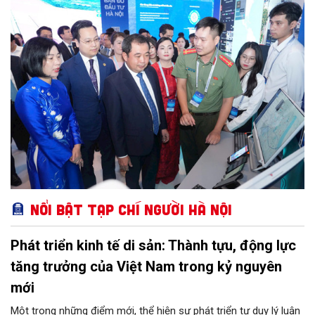
chế, không gian mới từ quy hoạch sẽ là bệ phóng hiện thực hóa
khát vọng xây dựng Thủ đô trở thành nơi hội tụ tri thức và công
nghệ. Người dân được sống trong môi trường văn minh, an toàn
và hạnh phúc”.
Nổi bật Tạp chí Người Hà Nội
Phát triển kinh tế di sản: Thành tựu, động lực
tăng trưởng của Việt Nam trong kỷ nguyên
mới
Một trong những điểm mới, thể hiện sự phát triển tư duy lý luận