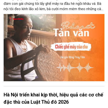
đám con gái chúng tôi lấy ghế mây ra đầu hè ngồi khâu vá. Bà
nội tôi đeo kính lão xỏ kim, bà cười móm mém theo những câu
chuyện kể tếu táo của đám trẻ chúng tôi. Chiếc ghế mây phát
ra âm thanh kin kít chịu đựng sức nặng cơ thể con người theo
những điệu cười khúc khích.
Hà Nội triển khai kịp thời, hiệu quả các cơ chế
đặc thù của Luật Thủ đô 2026