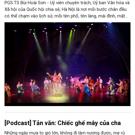
PGS.TS Bùi Hoài Sơn - Uỷ viên chuyên trách, Uỷ ban Văn hóa và
Xã hội của Quốc hội chia sẻ, Hà Nội là nơi mỗi bước chân đều
có thể chạm vào lịch sử, mỗi tên phố, tên làng, mái đình, mặt
hồ, nếp nhà, câu hát, món ăn, làn điệu, nghề thủ công đều có
thể kể một câu chuyện về chiều sâu văn hiến của dân tộc.
Nhưng trong kỷ nguyên mới, câu hỏi đặt ra không chỉ Hà Nội có
bao nhiêu di sản, bao nhiêu văn nghệ sĩ, trí thức, không gian ký
ức, mà là làm thế nào để những giá trị ấy trở thành nguồn lực
phát triển, thành sức mạnh mềm, thành động lực sáng tạo,
thành năng lực cạnh tranh của Thủ đô.
[Podcast] Tản văn: Chiếc ghế mây của cha
Những ngày mưa to gió lớn, không đi làm nương được, mẹ rủ