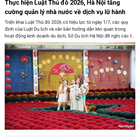
Thực hiện Luật Thủ đô 2026, Hà Nội tăng
cường quản lý nhà nước về dịch vụ lữ hành
Triển khai Luật Thủ đô 2026 có hiệu lực từ ngày 1/7, các quy
định của Luật Du lịch và văn bản hướng dẫn liên quan trong
hoạt động kinh doanh du dịch; Sở Du lịch Hà Nội đề nghị các tổ
chức, đơn vị, doanh nghiệp kinh doanh dịch vụ lữ hành trên địa
bàn thành phố thực hiện một số nội dung quan trọng. Qua đó
góp phần thực hiện thắng lợi các mục tiêu phát triển du lịch Hà
Nội năm 2026 và giai đoạn tiếp theo.