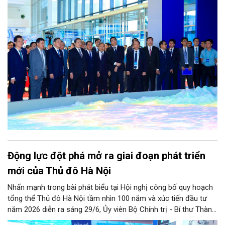
của Đảng, Nghị quyết Đại hội Đảng bộ Thành phố lần thứ XVIII
vào cuộc sống, đúng với chỉ đạo của đồng chí Tổng Bí thư, Chủ
tịch nước Tô Lâm: Hà Nội đã nói là làm, làm nhanh, làm đúng,
làm hiệu quả, làm đến cùng” – đồng chí Trần Thanh Mẫn, Ủy
viên Bộ Chính trị, Chủ tịch Quốc
Động lực đột phá mở ra giai đoạn phát triển
mới của Thủ đô Hà Nội
Nhấn mạnh trong bài phát biểu tại Hội nghị công bố quy hoạch
tổng thể Thủ đô Hà Nội tầm nhìn 100 năm và xúc tiến đầu tư
năm 2026 diễn ra sáng 29/6, Ủy viên Bộ Chính trị - Bí thư Thành
ủy Hà Nội Trần Đức Thắng khẳng định: “Động lực đột phá từ thể