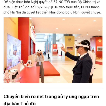
Để hiện thực hóa Nghị quyết số 57-NQ/TW của Bộ Chính trị và
đưa Luật Thủ đô số 02/2026/QH16 vào thực tiễn, UBND thành
phố Hà Nội đã quyết liệt triển khai đồng bộ 6 Nghị quyết chuyên
đề của HĐND Thành phố. Đợt triển khai này đề ra khung chính
sách cùng hệ thống giải pháp toàn diện nhằm cụ thể hóa các
cơ chế đặc thù, tạo động lực bứt phá cho phát triển khoa học,
công nghệ, đổi mới sáng tạo và chuyển đổi số trên địa bàn Thủ
đô.
Chuyển biến rõ nét trong xử lý úng ngập trên
địa bàn Thủ đô