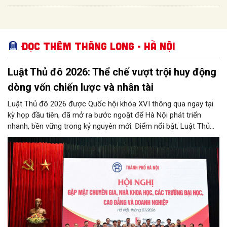
Đọc thêm Thăng Long - Hà Nội
Luật Thủ đô 2026: Thể chế vượt trội huy động
dòng vốn chiến lược và nhân tài
Luật Thủ đô 2026 được Quốc hội khóa XVI thông qua ngay tại
kỳ họp đầu tiên, đã mở ra bước ngoặt để Hà Nội phát triển
nhanh, bền vững trong kỷ nguyên mới. Điểm nổi bật, Luật Thủ
đô 2026 đã “cởi trói”, trao cho Hà Nội khung thể chế đặc thù,
vượt trội để bứt phá, trong đó có việc “trải thảm đỏ” thu hút
nhân tài và các nhà đầu tư chiến lược, mở lối cho Thủ đô
chuyển hóa tầm nhìn thế kỷ thành những kỳ tích phát triển thực
tế.