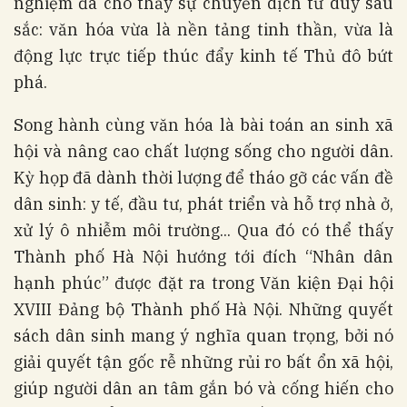
nghiệm đã cho thấy sự chuyển dịch tư duy sâu
sắc: văn hóa vừa là nền tảng tinh thần, vừa là
động lực trực tiếp thúc đẩy kinh tế Thủ đô bứt
phá.
Song hành cùng văn hóa là bài toán an sinh xã
hội và nâng cao chất lượng sống cho người dân.
Kỳ họp đã dành thời lượng để tháo gỡ các vấn đề
dân sinh: y tế, đầu tư, phát triển và hỗ trợ nhà ở,
xử lý ô nhiễm môi trường... Qua đó có thể thấy
Thành phố Hà Nội hướng tới đích “Nhân dân
hạnh phúc” được đặt ra trong Văn kiện Đại hội
XVIII Đảng bộ Thành phố Hà Nội. Những quyết
sách dân sinh mang ý nghĩa quan trọng, bởi nó
giải quyết tận gốc rễ những rủi ro bất ổn xã hội,
giúp người dân an tâm gắn bó và cống hiến cho