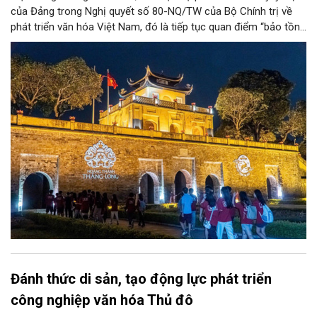
của Đảng trong Nghị quyết số 80-NQ/TW của Bộ Chính trị về
phát triển văn hóa Việt Nam, đó là tiếp tục quan điểm “bảo tồn
và phát huy giá trị di sản văn hóa gắn kết với phát triển kinh tế -
xã hội và du lịch”; đồng thời, nâng lên một tầm cao mới: “phát
triển kinh tế di sản”.
Đánh thức di sản, tạo động lực phát triển
công nghiệp văn hóa Thủ đô