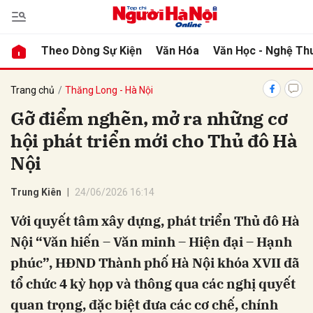
Theo Dòng Sự Kiện
Văn Hóa
Văn Học - Nghệ Th
bình luận
Trang chủ
Thăng Long - Hà Nội
Gỡ điểm nghẽn, mở ra những cơ
hội phát triển mới cho Thủ đô Hà
Nội
Trung Kiên
24/06/2026 16:14
Với quyết tâm xây dựng, phát triển Thủ đô Hà
Hủy
G
Nội “Văn hiến – Văn minh – Hiện đại – Hạnh
phúc”, HĐND Thành phố Hà Nội khóa XVII đã
tổ chức 4 kỳ họp và thông qua các nghị quyết
quan trọng, đặc biệt đưa các cơ chế, chính