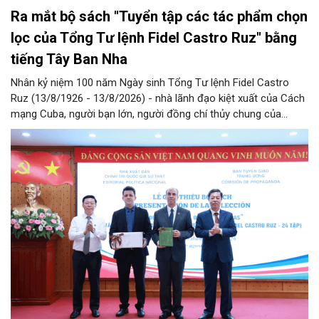
Ra mắt bộ sách "Tuyển tập các tác phẩm chọn
lọc của Tổng Tư lệnh Fidel Castro Ruz" bằng
tiếng Tây Ban Nha
Nhân kỷ niệm 100 năm Ngày sinh Tổng Tư lệnh Fidel Castro
Ruz (13/8/1926 - 13/8/2026) - nhà lãnh đạo kiệt xuất của Cách
mạng Cuba, người bạn lớn, người đồng chí thủy chung của
Đảng, Nhà nước và nhân dân Việt Nam, chiều 5/8, tại Hà Nội,
Nhà xuất bản Chính trị quốc gia Sự thật phối hợp với Ban Tuyên
giáo Trung ương tổ chức Lễ giới thiệu bộ sách “Tuyển tập các
tác phẩm chọn lọc của Tổng Tư lệnh Fidel Castro Ruz” gồm 24
tập bằng tiếng Tây Ban Nha.