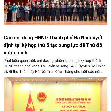
Các nội dung HĐND Thành phố Hà Nội quyết
định tại kỳ họp thứ 5 tạo xung lực để Thủ đô
vươn mình
Phát biểu quán triệt, chỉ đạo tại phiên khai mạc kỳ họp thứ 5
HĐND thành phố khóa XVII diễn ra sáng 14/7, Ủy viên Bộ Chính
trị, Bí thư Thành ủy Hà Nội Trần Đức Thắng cho biết các nội
dung được HĐND thành phố thảo luận, quyết định lần này có ý
quan trọng hướng tới 3 yêu cầu lớn. Cùng đó, các quyết sách
tại kỳ họp sẽ tạo xung lực để Thủ đô hoàn thành thắng lợi các
mục tiêu phát triển kinh tế - xã hội năm 2026; tạo lập nền tảng
vững chắc cho phát triển mạnh mẽ trong những năm tiếp theo.