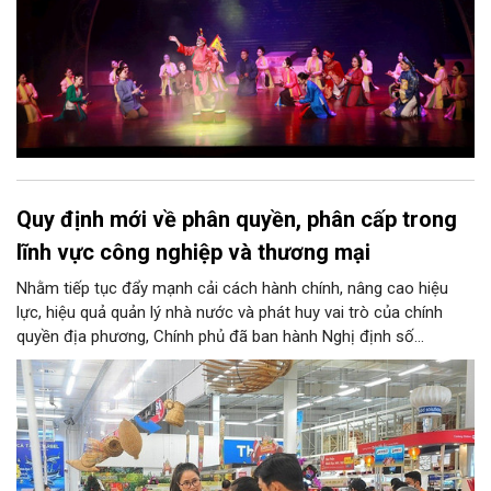
Quy định mới về phân quyền, phân cấp trong
lĩnh vực công nghiệp và thương mại
Nhằm tiếp tục đẩy mạnh cải cách hành chính, nâng cao hiệu
lực, hiệu quả quản lý nhà nước và phát huy vai trò của chính
quyền địa phương, Chính phủ đã ban hành Nghị định số
146/2025/NĐ-CP ngày 12/6/2025 quy định về phân quyền, phân
cấp trong lĩnh vực công nghiệp và thương mại. Trong đó, lĩnh
vực bảo vệ quyền lợi người tiêu dùng có nhiều nội dung quan
trọng được phân cấp cho địa phương, góp phần đưa hoạt động
hỗ trợ người tiêu dùng đến gần người dân hơn.