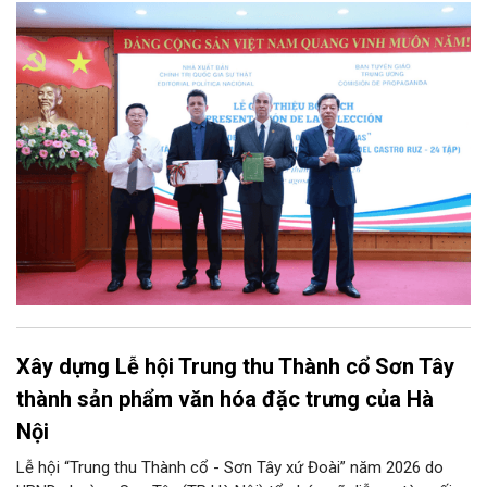
Đảng, Nhà nước và nhân dân Việt Nam, chiều 5/8, tại Hà Nội,
Nhà xuất bản Chính trị quốc gia Sự thật phối hợp với Ban Tuyên
giáo Trung ương tổ chức Lễ giới thiệu bộ sách “Tuyển tập các
tác phẩm chọn lọc của Tổng Tư lệnh Fidel Castro Ruz” gồm 24
tập bằng tiếng Tây Ban Nha.
Xây dựng Lễ hội Trung thu Thành cổ Sơn Tây
thành sản phẩm văn hóa đặc trưng của Hà
Nội
Lễ hội “Trung thu Thành cổ - Sơn Tây xứ Đoài” năm 2026 do