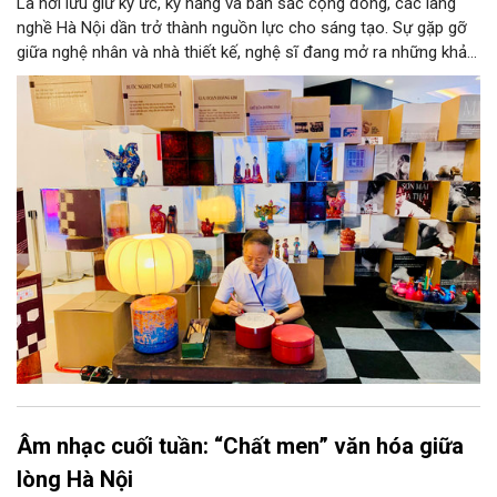
Là nơi lưu giữ ký ức, kỹ năng và bản sắc cộng đồng, các làng
nghề Hà Nội dần trở thành nguồn lực cho sáng tạo. Sự gặp gỡ
giữa nghệ nhân và nhà thiết kế, nghệ sĩ đang mở ra những khả
năng phát triển mới cho thủ công đương đại trên nền tảng di
sản. Từ những cuộc “kết duyên” đầy cảm hứng ấy, Hà Nội đang
khơi thông mạch ngầm của hệ sinh thái thủ công, biến vốn cổ
thành động lực bền vững cho tương lai.
Âm nhạc cuối tuần: “Chất men” văn hóa giữa
lòng Hà Nội