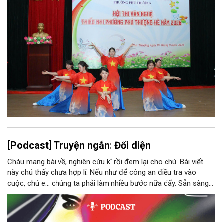
[Podcast] Truyện ngắn: Đối diện
Cháu mang bài về, nghiên cứu kĩ rồi đem lại cho chú. Bài viết
này chú thấy chưa hợp lí. Nếu như để công an điều tra vào
cuộc, chú e… chúng ta phải làm nhiều bước nữa đấy. Sẵn sàng
thì tiếp tục nhé! Chú Minh cầm tập bài viết đưa lại cho Thy. Cô
ngại ngùng đỡ lấy. Đây là lần thứ ba, loạt bài phóng sự của mình
bị Tổng biên tập kêu lên để trả lại...