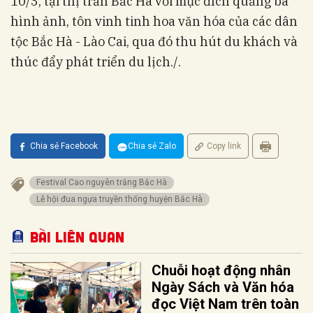
10/3, tại thị trấn Bắc Hà với mục đích quảng bá
hình ảnh, tôn vinh tinh hoa văn hóa của các dân
tộc Bắc Hà - Lào Cai, qua đó thu hút du khách và
thúc đẩy phát triển du lịch./.
Chia sẻ Facebook
Chia sẻ Zalo
Copy link
Festival Cao nguyên trắng Bắc Hà
Lễ hội đua ngựa truyền thống huyện Bắc Hà
Bài liên quan
Chuỗi hoạt động nhân
Ngày Sách và Văn hóa
đọc Việt Nam trên toàn