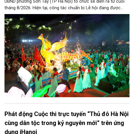
UBND phường Sơn Tây (TP Hà Nội) tổ chức sẽ diễn ra từ cuối
tháng 8/2026. Hiện tại, công tác chuẩn bị Lễ hội đang được
chính quyền phường Sơn Tây cùng các phòng, ban, ngành, đơn
vị và 25 tổ dân phố khẩn trương triển khai, tạo khí thế sôi nổi,
sẵn sàng mang đến cho Nhân dân và du khách một mùa Trung
thu quy mô, đặc sắc và giàu bản sắc văn hóa xứ Đoài.
Phát động Cuộc thi trực tuyến “Thủ đô Hà Nội
cùng dân tộc trong kỷ nguyên mới” trên ứng
dụng iHanoi