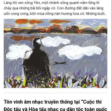
Làng tôi ven sông Yên, một nhánh sông quanh năm lững lờ
chảy qua những bãi bồi ngập cỏ. Con đường đất dẫn vào làng
uốn cong cong, bốn mùa nồng nàn hương hoa cỏ. Những buổi
hoàng hôn, khi nắng đã dịu xuống phía cuối sông, đám hoa tím
lại thẫm màu như có ai vừa rắc lên một lớp khói.
Tôn vinh âm nhạc truyền thống tại “Cuộc thi
Độc tấu và Hòa tấu nhạc cụ dân tộc toàn quốc