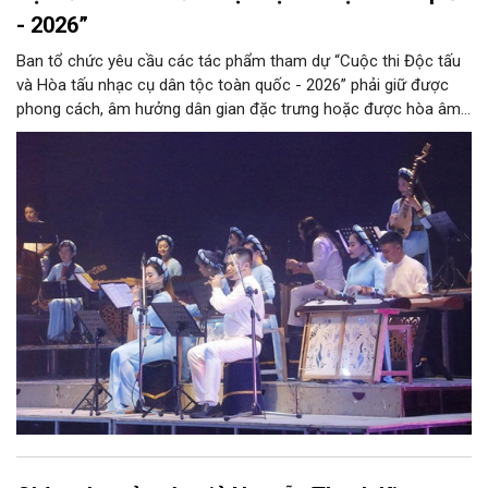
- 2026”
Ban tổ chức yêu cầu các tác phẩm tham dự “Cuộc thi Độc tấu
và Hòa tấu nhạc cụ dân tộc toàn quốc - 2026” phải giữ được
phong cách, âm hưởng dân gian đặc trưng hoặc được hòa âm,
phối khí mới trên nền tảng làn điệu âm nhạc truyền thống Việt
Nam, đồng thời phải được trình diễn trực tiếp bằng nhạc cụ dân
tộc.