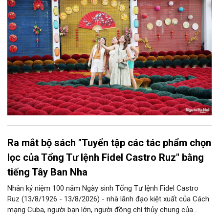
góp phần thực hiện thắng lợi các mục tiêu phát triển du lịch Hà
Nội năm 2026 và giai đoạn tiếp theo.
Ra mắt bộ sách "Tuyển tập các tác phẩm chọn
lọc của Tổng Tư lệnh Fidel Castro Ruz" bằng
tiếng Tây Ban Nha
Nhân kỷ niệm 100 năm Ngày sinh Tổng Tư lệnh Fidel Castro
Ruz (13/8/1926 - 13/8/2026) - nhà lãnh đạo kiệt xuất của Cách
mạng Cuba, người bạn lớn, người đồng chí thủy chung của