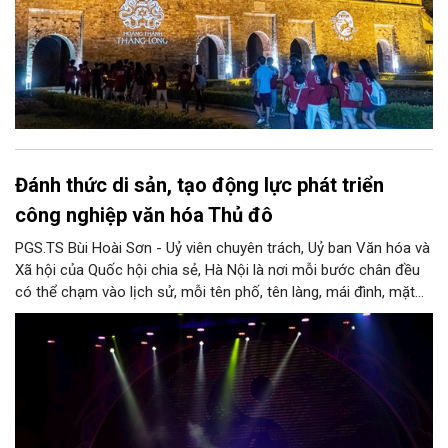
Đánh thức di sản, tạo động lực phát triển
công nghiệp văn hóa Thủ đô
PGS.TS Bùi Hoài Sơn - Uỷ viên chuyên trách, Uỷ ban Văn hóa và
Xã hội của Quốc hội chia sẻ, Hà Nội là nơi mỗi bước chân đều
có thể chạm vào lịch sử, mỗi tên phố, tên làng, mái đình, mặt
hồ, nếp nhà, câu hát, món ăn, làn điệu, nghề thủ công đều có
thể kể một câu chuyện về chiều sâu văn hiến của dân tộc.
Nhưng trong kỷ nguyên mới, câu hỏi đặt ra không chỉ Hà Nội có
bao nhiêu di sản, bao nhiêu văn nghệ sĩ, trí thức, không gian ký
ức, mà là làm thế nào để những giá trị ấy trở thành nguồn lực
phát triển, thành sức mạnh mềm, thành động lực sáng tạo,
thành năng lực cạnh tranh của Thủ đô.