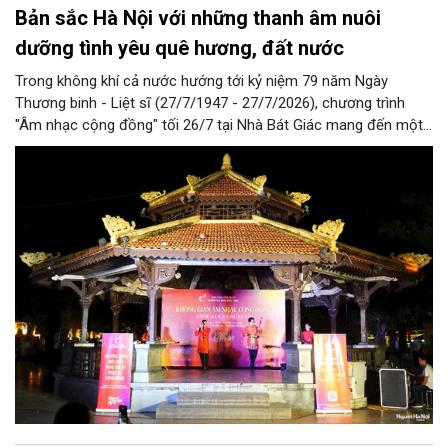
Bản sắc Hà Nội với những thanh âm nuôi
dưỡng tình yêu quê hương, đất nước
Trong không khí cả nước hướng tới kỷ niệm 79 năm Ngày
Thương binh - Liệt sĩ (27/7/1947 - 27/7/2026), chương trình
"Âm nhạc cộng đồng" tối 26/7 tại Nhà Bát Giác mang đến một
đêm biểu diễn giàu ý nghĩa với những ca khúc về quê hương,
đất nước, hòa bình và khát vọng tuổi trẻ. Không chỉ đáp ứng
nhu cầu thưởng thức nghệ thuật của người dân, chương trình
còn góp phần lan tỏa truyền thống yêu nước, lòng biết ơn các
thế hệ cha anh đã hy sinh vì độc lập, tự do của dân tộc.