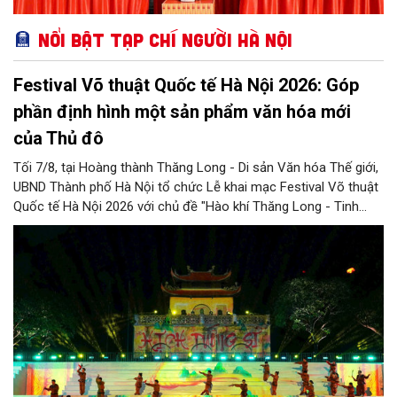
Nổi bật Tạp chí Người Hà Nội
Festival Võ thuật Quốc tế Hà Nội 2026: Góp
phần định hình một sản phẩm văn hóa mới
của Thủ đô
Tối 7/8, tại Hoàng thành Thăng Long - Di sản Văn hóa Thế giới,
UBND Thành phố Hà Nội tổ chức Lễ khai mạc Festival Võ thuật
Quốc tế Hà Nội 2026 với chủ đề "Hào khí Thăng Long - Tinh
hoa võ Việt". Lần đầu tiên được tổ chức, Festival đánh dấu
bước đi mới của Thủ đô trong việc xây dựng một sự kiện văn
hóa - thể thao mang tầm quốc tế, góp phần tôn vinh truyền
thống thượng võ dân tộc, quảng bá hình ảnh Hà Nội và thúc đẩy
giao lưu văn hóa, thể thao với bạn bè thế giới.