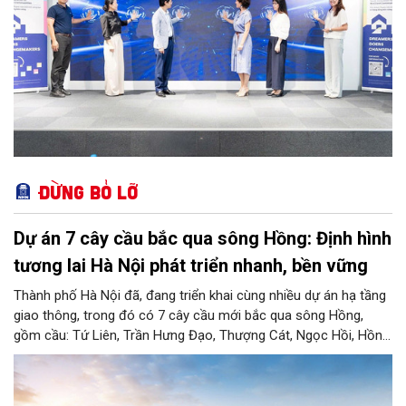
Đừng bỏ lỡ
Dự án 7 cây cầu bắc qua sông Hồng: Định hình
tương lai Hà Nội phát triển nhanh, bền vững
Thành phố Hà Nội đã, đang triển khai cùng nhiều dự án hạ tầng
giao thông, trong đó có 7 cây cầu mới bắc qua sông Hồng,
gồm cầu: Tứ Liên, Trần Hưng Đạo, Thượng Cát, Ngọc Hồi, Hồng
Hà, Mễ Sở và Vân Phúc. 7 cây cầu này vừa giải bài toán hạ tầng
giao thông Thủ đô, vừa thể hiện tầm nhìn chiến lược và cuộc
cách mạng không gian để định hình tương lai phát triển bền