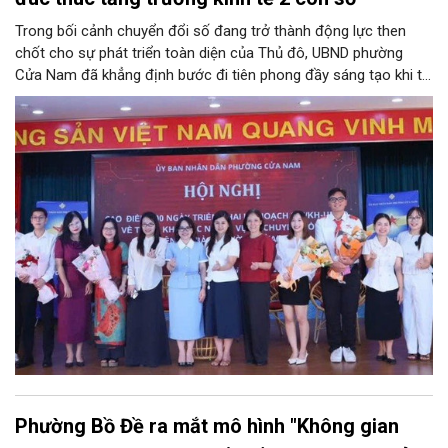
Trong bối cảnh chuyển đổi số đang trở thành động lực then
chốt cho sự phát triển toàn diện của Thủ đô, UBND phường
Cửa Nam đã khẳng định bước đi tiên phong đầy sáng tạo khi tổ
chức phiên livestream đặc biệt với chủ đề: “MEGALIVE -
Phường Cửa Nam – Khám phá di sản, kết nối văn hóa”. Sự kiện
diễn ra ngày 31/7 do phường Cửa Nam tổ chức đã thu hút sự
quan tâm đông đảo của hàng ngàn cán bộ, đảng viên, người
dân trên kênh TikTok chính thức của UBND phường Cửa Nam và
các kênh của đơn vị đồng hành.
Phường Bồ Đề ra mắt mô hình "Không gian