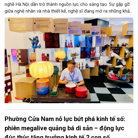
nghề Hà Nội dần trở thành nguồn lực cho sáng tạo. Sự gặp gỡ
giữa nghệ nhân và nhà thiết kế, nghệ sĩ đang mở ra những khả
năng phát triển mới cho thủ công đương đại trên nền tảng di
sản. Từ những cuộc “kết duyên” đầy cảm hứng ấy, Hà Nội đang
khơi thông mạch ngầm của hệ sinh thái thủ công, biến vốn cổ
thành động lực bền vững cho tương lai.
Phường Cửa Nam nỗ lực bứt phá kinh tế số:
phiên megalive quảng bá di sản – động lực
đúc thúc tăng trưởng kinh tế 2 con số