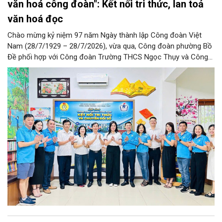
văn hoá công đoàn": Kết nối tri thức, lan toả
văn hoá đọc
Chào mừng kỷ niệm 97 năm Ngày thành lập Công đoàn Việt
Nam (28/7/1929 – 28/7/2026), vừa qua, Công đoàn phường Bồ
Đề phối hợp với Công đoàn Trường THCS Ngọc Thụy và Công
đoàn Trường Tiểu học Ái Mộ B tổ chức Lễ ra mắt Mô hình
“Không gian văn hóa công đoàn”.