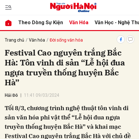
Theo Dòng Sự Kiện
Văn Hóa
Văn Học - Nghệ Th
bình luận
Trang chủ
Văn hóa
Đời sống văn hóa
Festival Cao nguyên trắng Bắc
Hà: Tôn vinh di sản “Lễ hội đua
ngựa truyền thống huyện Bắc
Hà”
Hải Đô
11:41 09/03/2024
Hủy
G
Tối 8/3, chương trình nghệ thuật tôn vinh di
sản văn hóa phi vật thể “Lễ hội đua ngựa
truyền thống huyện Bắc Hà” và khai mạc
Festival Cao nguyên trắng Bắc Hà với chủ đề