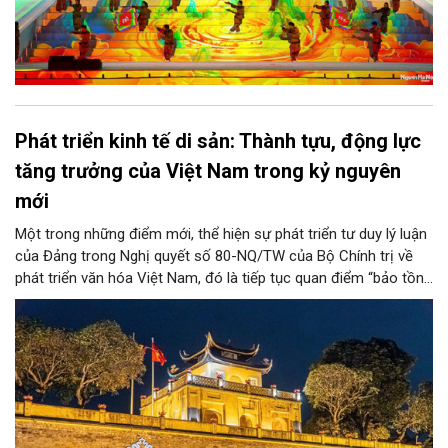
Phát triển kinh tế di sản: Thành tựu, động lực
tăng trưởng của Việt Nam trong kỷ nguyên
mới
Một trong những điểm mới, thể hiện sự phát triển tư duy lý luận
của Đảng trong Nghị quyết số 80-NQ/TW của Bộ Chính trị về
phát triển văn hóa Việt Nam, đó là tiếp tục quan điểm “bảo tồn
và phát huy giá trị di sản văn hóa gắn kết với phát triển kinh tế -
xã hội và du lịch”; đồng thời, nâng lên một tầm cao mới: “phát
triển kinh tế di sản”.