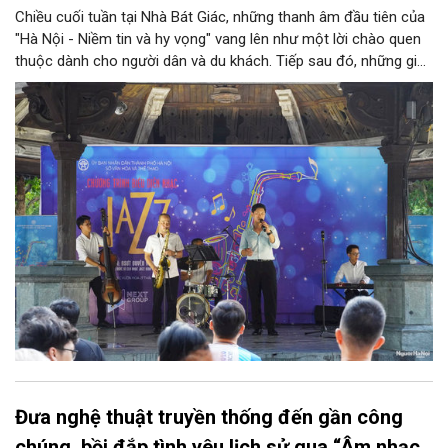
Chiều cuối tuần tại Nhà Bát Giác, những thanh âm đầu tiên của
"Hà Nội - Niềm tin và hy vọng" vang lên như một lời chào quen
thuộc dành cho người dân và du khách. Tiếp sau đó, những giai
điệu jazz kinh điển của thế giới lần lượt cất lên qua phần biểu
diễn của NSƯT Quyền Văn Minh và các nghệ sĩ Bình Minh Jazz
Club, mở ra một không gian âm nhạc giàu cảm xúc ngay giữa
trung tâm Thủ đô.
Đưa nghệ thuật truyền thống đến gần công
chúng, bồi đắp tình yêu lịch sử qua “Âm nhạc