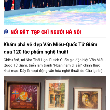
Nổi bật Tạp chí Người Hà Nội
Khám phá vẻ đẹp Văn Miếu-Quốc Tử Giám
qua 120 tác phẩm nghệ thuật
Chiều 8/8, tại Nhà Thái Học, Di tích Quốc gia đặc biệt Văn Miếu-
Quốc Tử Giám, triển lãm tranh “Ngàn năm di sản” chính thức
khai mạc. Đây là hoạt động văn hóa nghệ thuật do Câu lạc bộ
Tôi Vẽ phối hợp cùng Trung tâm hoạt động Văn hóa Khoa học
Văn Miếu - Quốc Tử Giám tổ chức, chào mừng 950 năm Quốc
Tử Giám (1076-2026) và hướng tới kỷ niệm 81 năm Quốc khánh
nước Cộng hòa xã hội chủ nghĩa Việt Nam.