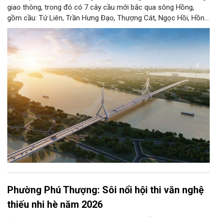
giao thông, trong đó có 7 cây cầu mới bắc qua sông Hồng,
gồm cầu: Tứ Liên, Trần Hưng Đạo, Thượng Cát, Ngọc Hồi, Hồng
Hà, Mễ Sở và Vân Phúc. 7 cây cầu này vừa giải bài toán hạ tầng
giao thông Thủ đô, vừa thể hiện tầm nhìn chiến lược và cuộc
cách mạng không gian để định hình tương lai phát triển bền
vững Thủ đô trong kỷ nguyên mới.
Phường Phú Thượng: Sôi nổi hội thi văn nghệ
thiếu nhi hè năm 2026