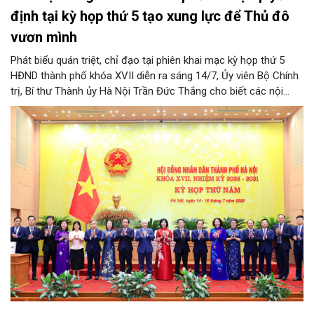
định tại kỳ họp thứ 5 tạo xung lực để Thủ đô
vươn mình
Phát biểu quán triệt, chỉ đạo tại phiên khai mạc kỳ họp thứ 5
HĐND thành phố khóa XVII diễn ra sáng 14/7, Ủy viên Bộ Chính
trị, Bí thư Thành ủy Hà Nội Trần Đức Thắng cho biết các nội
dung được HĐND thành phố thảo luận, quyết định lần này có ý
quan trọng hướng tới 3 yêu cầu lớn. Cùng đó, các quyết sách
tại kỳ họp sẽ tạo xung lực để Thủ đô hoàn thành thắng lợi các
mục tiêu phát triển kinh tế - xã hội năm 2026; tạo lập nền tảng
vững chắc cho phát triển mạnh mẽ trong những năm tiếp theo.