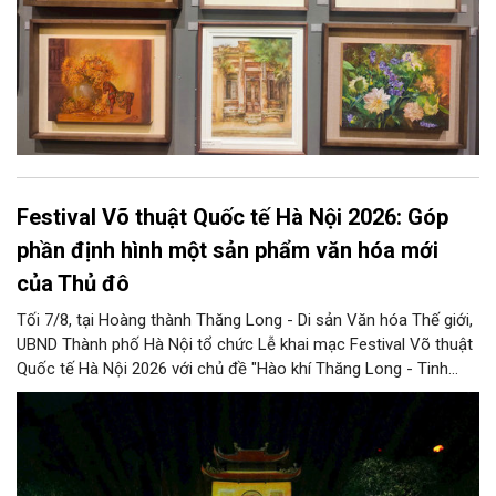
Festival Võ thuật Quốc tế Hà Nội 2026: Góp
phần định hình một sản phẩm văn hóa mới
của Thủ đô
Tối 7/8, tại Hoàng thành Thăng Long - Di sản Văn hóa Thế giới,
UBND Thành phố Hà Nội tổ chức Lễ khai mạc Festival Võ thuật
Quốc tế Hà Nội 2026 với chủ đề "Hào khí Thăng Long - Tinh
hoa võ Việt". Lần đầu tiên được tổ chức, Festival đánh dấu
bước đi mới của Thủ đô trong việc xây dựng một sự kiện văn
hóa - thể thao mang tầm quốc tế, góp phần tôn vinh truyền
thống thượng võ dân tộc, quảng bá hình ảnh Hà Nội và thúc đẩy
giao lưu văn hóa, thể thao với bạn bè thế giới.