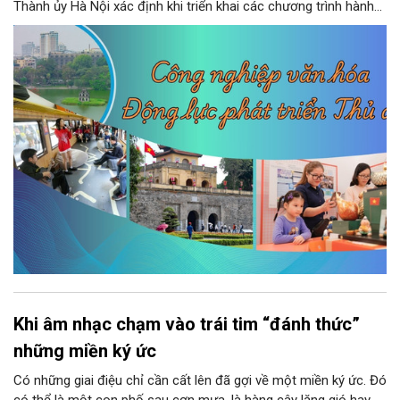
Thành ủy Hà Nội xác định khi triển khai các chương trình hành
động thực hiện các nghị quyết của Bộ Chính trị về giáo dục -
đào tạo, y tế và văn hóa. Theo kết luận của đồng chí Nguyễn
Văn Phong, Phó Bí thư Thành ủy, nhiều nhiệm vụ, giải pháp đồng
bộ đã được đặt ra nhằm phát huy nguồn lực con người, khơi
dậy sức mạnh văn hóa và tạo nền tảng cho sự phát triển bền
vững của Thủ đô.
Khi âm nhạc chạm vào trái tim “đánh thức”
những miền ký ức
Có những giai điệu chỉ cần cất lên đã gợi về một miền ký ức. Đó