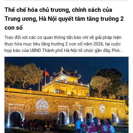
Thể chế hóa chủ trương, chính sách của
Trung ương, Hà Nội quyết tâm tăng trưởng 2
con số
Trao đổi với các cơ quan thông tấn báo chí về giải pháp hiện
thực hóa mục tiêu tăng trưởng 2 con số năm 2026, tại cuộc
họp báo của UBND Thành phố Hà Nội tổ chức gần đây, Phó
Giám đốc Sở Tài chính Hà Nội Đỗ Thu Hằng chia sẻ, thành phố
sẽ thực hiện đồng bộ nhiều giải pháp, nhất là thể chế hóa Nghị
quyết số 02-NQ/TW của Bộ Chính trị về phát triển Thủ đô, Luật
Thủ đô 2026… cùng những nghị quyết của HĐND thành phố.