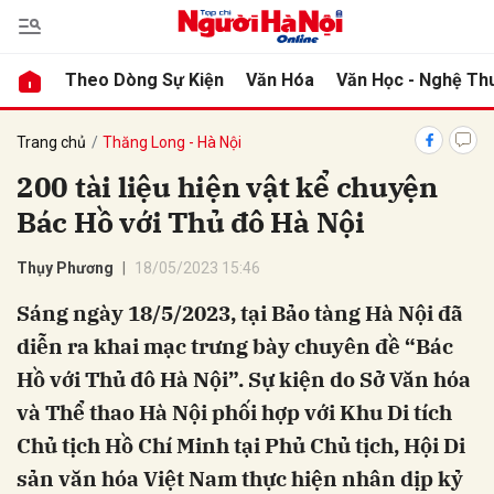
Theo Dòng Sự Kiện
Văn Hóa
Văn Học - Nghệ Th
bình luận
Trang chủ
Thăng Long - Hà Nội
200 tài liệu hiện vật kể chuyện
Bác Hồ với Thủ đô Hà Nội
Thụy Phương
18/05/2023 15:46
Sáng ngày 18/5/2023, tại Bảo tàng Hà Nội đã
diễn ra khai mạc trưng bày chuyên đề “Bác
Hủy
G
Hồ với Thủ đô Hà Nội”. Sự kiện do Sở Văn hóa
và Thể thao Hà Nội phối hợp với Khu Di tích
Chủ tịch Hồ Chí Minh tại Phủ Chủ tịch, Hội Di
sản văn hóa Việt Nam thực hiện nhân dịp kỷ