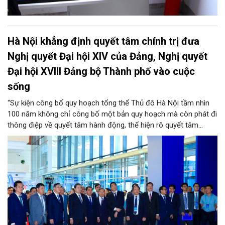
Hà Nội khẳng định quyết tâm chính trị đưa
Nghị quyết Đại hội XIV của Đảng, Nghị quyết
Đại hội XVIII Đảng bộ Thành phố vào cuộc
sống
“Sự kiện công bố quy hoạch tổng thể Thủ đô Hà Nội tầm nhìn
100 năm không chỉ công bố một bản quy hoạch mà còn phát đi
thông điệp về quyết tâm hành động, thể hiện rõ quyết tâm
chính trị của thành phố trong việc đưa Nghị quyết Đại hội XIV
của Đảng, Nghị quyết Đại hội Đảng bộ Thành phố lần thứ XVIII
vào cuộc sống, đúng với chỉ đạo của đồng chí Tổng Bí thư, Chủ
tịch nước Tô Lâm: Hà Nội đã nói là làm, làm nhanh, làm đúng,
làm hiệu quả, làm đến cùng” – đồng chí Trần Thanh Mẫn, Ủy
viên Bộ Chính trị, Chủ tịch Quốc