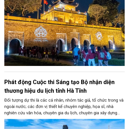
Phát động Cuộc thi Sáng tạo Bộ nhận diện
thương hiệu du lịch tỉnh Hà Tĩnh
Đối tượng dự thi là các cá nhân, nhóm tác giả, tổ chức trong và
ngoài nước; các đơn vị thiết kế chuyên nghiệp, họa sĩ, nhà
nghiên cứu văn hóa, chuyên gia du lịch, chuyên gia xây dựng
thương hiệu cùng những người yêu thích sáng tạo. Mỗi tác giả
hoặc nhóm tác giả được gửi tối đa 03 tác phẩm ở mỗi giai