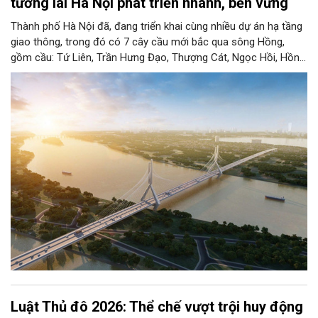
tương lai Hà Nội phát triển nhanh, bền vững
Thành phố Hà Nội đã, đang triển khai cùng nhiều dự án hạ tầng
giao thông, trong đó có 7 cây cầu mới bắc qua sông Hồng,
gồm cầu: Tứ Liên, Trần Hưng Đạo, Thượng Cát, Ngọc Hồi, Hồng
Hà, Mễ Sở và Vân Phúc. 7 cây cầu này vừa giải bài toán hạ tầng
giao thông Thủ đô, vừa thể hiện tầm nhìn chiến lược và cuộc
cách mạng không gian để định hình tương lai phát triển bền
vững Thủ đô trong kỷ nguyên mới.
Luật Thủ đô 2026: Thể chế vượt trội huy động