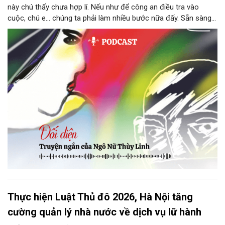
này chú thấy chưa hợp lí. Nếu như để công an điều tra vào
cuộc, chú e… chúng ta phải làm nhiều bước nữa đấy. Sẵn sàng
thì tiếp tục nhé! Chú Minh cầm tập bài viết đưa lại cho Thy. Cô
ngại ngùng đỡ lấy. Đây là lần thứ ba, loạt bài phóng sự của mình
bị Tổng biên tập kêu lên để trả lại...
Thực hiện Luật Thủ đô 2026, Hà Nội tăng
cường quản lý nhà nước về dịch vụ lữ hành