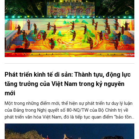
Phát triển kinh tế di sản: Thành tựu, động lực
tăng trưởng của Việt Nam trong kỷ nguyên
mới
Một trong những điểm mới, thể hiện sự phát triển tư duy lý luận
của Đảng trong Nghị quyết số 80-NQ/TW của Bộ Chính trị về
phát triển văn hóa Việt Nam, đó là tiếp tục quan điểm “bảo tồn
và phát huy giá trị di sản văn hóa gắn kết với phát triển kinh tế -
xã hội và du lịch”; đồng thời, nâng lên một tầm cao mới: “phát
triển kinh tế di sản”.