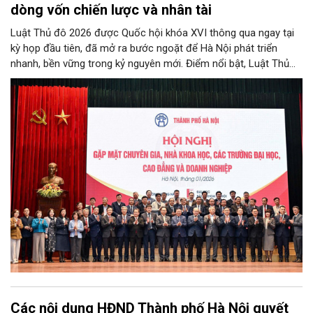
dòng vốn chiến lược và nhân tài
Luật Thủ đô 2026 được Quốc hội khóa XVI thông qua ngay tại
kỳ họp đầu tiên, đã mở ra bước ngoặt để Hà Nội phát triển
nhanh, bền vững trong kỷ nguyên mới. Điểm nổi bật, Luật Thủ
đô 2026 đã “cởi trói”, trao cho Hà Nội khung thể chế đặc thù,
vượt trội để bứt phá, trong đó có việc “trải thảm đỏ” thu hút
nhân tài và các nhà đầu tư chiến lược, mở lối cho Thủ đô
chuyển hóa tầm nhìn thế kỷ thành những kỳ tích phát triển thực
tế.
Các nội dung HĐND Thành phố Hà Nội quyết