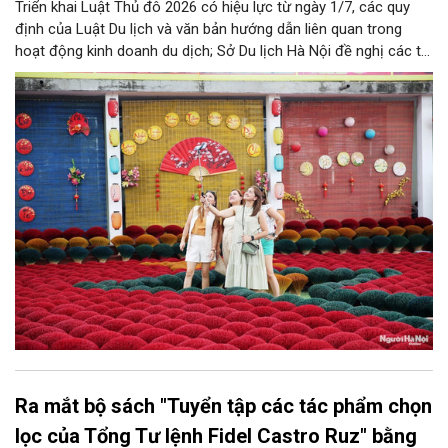
Triển khai Luật Thủ đô 2026 có hiệu lực từ ngày 1/7, các quy
định của Luật Du lịch và văn bản hướng dẫn liên quan trong
hoạt động kinh doanh du dịch; Sở Du lịch Hà Nội đề nghị các tổ
chức, đơn vị, doanh nghiệp kinh doanh dịch vụ lữ hành trên địa
bàn thành phố thực hiện một số nội dung quan trọng. Qua đó
góp phần thực hiện thắng lợi các mục tiêu phát triển du lịch Hà
Nội năm 2026 và giai đoạn tiếp theo.
Ra mắt bộ sách "Tuyển tập các tác phẩm chọn
lọc của Tổng Tư lệnh Fidel Castro Ruz" bằng