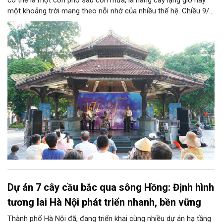
có thể là một con phố sau cơn mưa, là hàng cây lặng gió hay
một khoảng trời mang theo nỗi nhớ của nhiều thế hệ. Chiều 9/8,
tại Nhà Bát Giác - Vườn hoa Lý Thái Tổ, chương trình “Âm nhạc
cuối tuần” sẽ mở ra một không gian như thế, nơi mỗi tác phẩm
trở thành một lát cắt tinh tế về vẻ đẹp của con người và đời
sống.
Dự án 7 cây cầu bắc qua sông Hồng: Định hình
tương lai Hà Nội phát triển nhanh, bền vững
Thành phố Hà Nội đã, đang triển khai cùng nhiều dự án hạ tầng