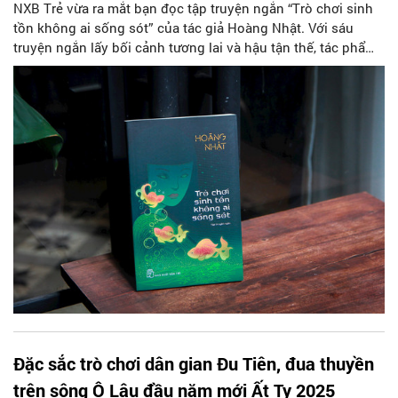
NXB Trẻ vừa ra mắt bạn đọc tập truyện ngắn “Trò chơi sinh
tồn không ai sống sót” của tác giả Hoàng Nhật. Với sáu
truyện ngắn lấy bối cảnh tương lai và hậu tận thế, tác phẩm
dẫn dắt người đọc tới những viễn cảnh tưởng chừng xa xôi
nhưng lại soi chiếu rõ ràng vào những bất ổn của đời sống
hiện tại.
Đặc sắc trò chơi dân gian Đu Tiên, đua thuyền
trên sông Ô Lâu đầu năm mới Ất Tỵ 2025