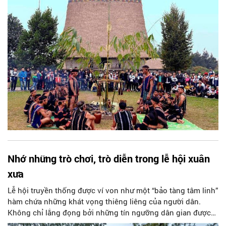
vật đặc trưng của từng dân tộc, đan xen là hoạt động biểu
diễn các dân ca, dân vũ phong phú, hấp dẫn.
Nhớ những trò chơi, trò diễn trong lễ hội xuân
xưa
Lễ hội truyền thống được ví von như một “bảo tàng tâm linh”
hàm chứa những khát vọng thiêng liêng của người dân.
Không chỉ lắng đọng bởi những tín ngưỡng dân gian được
gửi gắm nơi phụng thờ các vị thần linh, lễ hội truyền thống