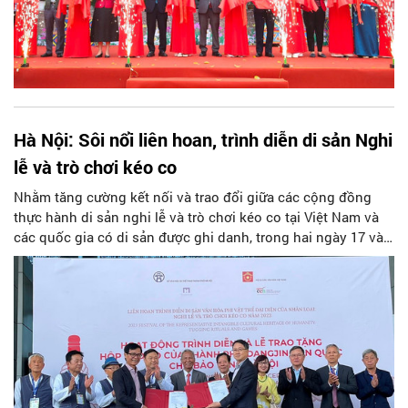
Hà Nội: Sôi nổi liên hoan, trình diễn di sản Nghi
lễ và trò chơi kéo co
Nhằm tăng cường kết nối và trao đổi giữa các cộng đồng
thực hành di sản nghi lễ và trò chơi kéo co tại Việt Nam và
các quốc gia có di sản được ghi danh, trong hai ngày 17 và
18/11/2023, Sở VH&TT Hà Nội phối hợp với Hội Di sản Văn
hóa Việt Nam và quận Long Biên tổ chức Liên hoan, trình
diễn di sản văn hóa phi vật thể đại diện nhân loại Nghi lễ và
trò chơi kéo co năm 2023.