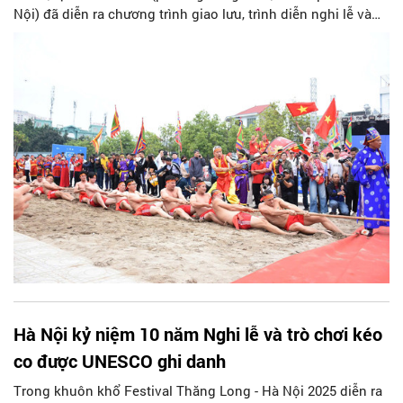
Nội) đã diễn ra chương trình giao lưu, trình diễn nghi lễ và
trò chơi kéo co. Chương trình do Sở Văn hóa và Thể thao TP
Hà Nội phối hợp với UBND phường Long Biên và Hội Di sản
Văn hóa Việt Nam tổ chức, nhân dịp kỷ niệm 10 năm nghi lễ
và trò chơi kéo co được UNESCO ghi danh là di sản văn hóa.
Hà Nội kỷ niệm 10 năm Nghi lễ và trò chơi kéo
co được UNESCO ghi danh
Trong khuôn khổ Festival Thăng Long - Hà Nội 2025 diễn ra