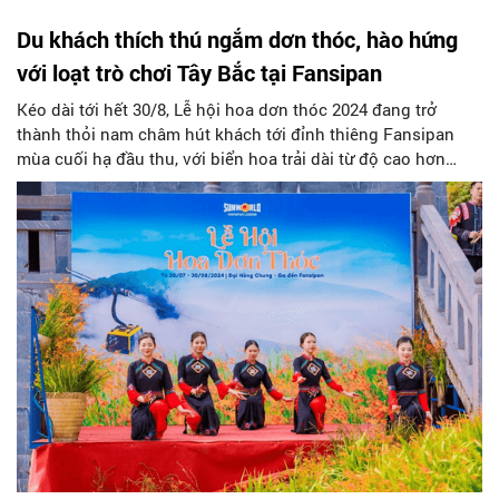
Du khách thích thú ngắm dơn thóc, hào hứng
với loạt trò chơi Tây Bắc tại Fansipan
Kéo dài tới hết 30/8, Lễ hội hoa dơn thóc 2024 đang trở
thành thỏi nam châm hút khách tới đỉnh thiêng Fansipan
mùa cuối hạ đầu thu, với biển hoa trải dài từ độ cao hơn
3000m và hàng loạt hoạt động vui chơi hấp dẫn, đậm sắc
màu Tây Bắc.