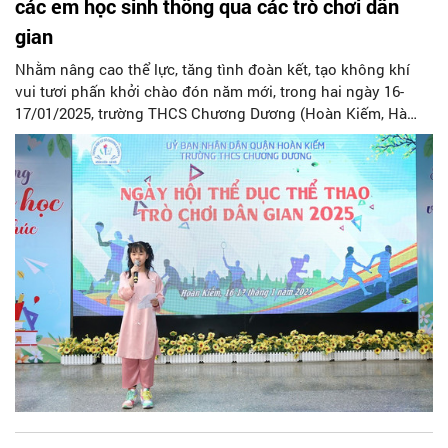
các em học sinh thông qua các trò chơi dân
gian
Nhằm nâng cao thể lực, tăng tình đoàn kết, tạo không khí
vui tươi phấn khởi chào đón năm mới, trong hai ngày 16-
17/01/2025, trường THCS Chương Dương (Hoàn Kiếm, Hà
Nội) tổ chức “Ngày hội Thể dục thể thao và Trò chơi dân
gian”. Đây cũng là dịp giáo dục truyền thống, tình yêu dân
tộc cho các em học sinh qua các trò chơi dân gian (TCDG)
quen thuộc như: Ô ăn quan, kéo co, chơi chuyền…