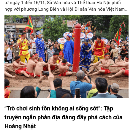
từ ngày 1 đến 16/11, Sở Văn hóa và Thể thao Hà Nội phối
hợp với phường Long Biên và Hội Di sản Văn hóa Việt Nam
tổ chức sự kiện kỷ niệm 10 năm Nghi lễ và trò chơi kéo co
được UNESCO ghi danh vào Danh sách Di sản văn hóa phi
vật thể đại diện của nhân loại.
“Trò chơi sinh tồn không ai sống sót”: Tập
truyện ngắn phản địa đàng đầy phá cách của
Hoàng Nhật