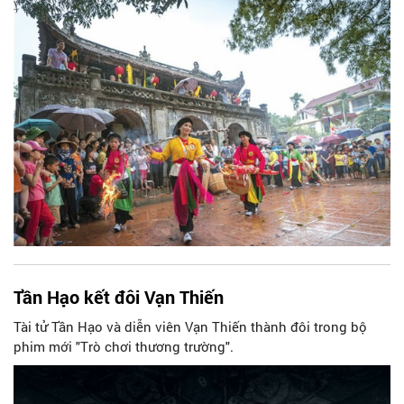
còn hấp dẫn bởi các trò chơi, trò diễn dân gian đã có từ rất
xa xưa. Tuy nhiên, qua thời gian nhiều trò chơi, trò diễn
trong hội xuân Thăng Long - Hà Nội đã bị mai một và chỉ
còn trong ký ức... Trò vật củ hòn, trò thi dựng cây xôi hay trò
chèo thuyền cạn... là một ví dụ.
Tần Hạo kết đôi Vạn Thiến
Tài tử Tần Hạo và diễn viên Vạn Thiến thành đôi trong bộ
phim mới "Trò chơi thương trường".