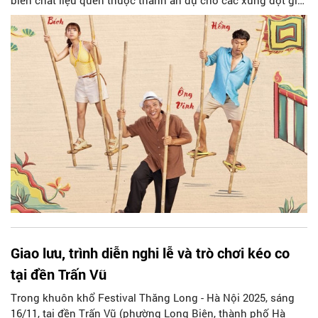
biến chất liệu quen thuộc thành ẩn dụ cho các xung đột gia
đình, tình yêu và lựa chọn của nhân vật. Phim dự kiến chính
thức ra rạp vào mùng 1 Tết 2026.
Giao lưu, trình diễn nghi lễ và trò chơi kéo co
tại đền Trấn Vũ
Trong khuôn khổ Festival Thăng Long - Hà Nội 2025, sáng
16/11, tại đền Trấn Vũ (phường Long Biên, thành phố Hà