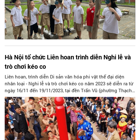
Hà Nội tổ chức Liên hoan trình diễn Nghi lễ và
trò chơi kéo co
Liên hoan, trình diễn Di sản văn hóa phi vật thể đại diện
nhân loại - Nghi lễ và trò chơi kéo co năm 2023 sẽ diễn ra từ
ngày 16/11 đến 19/11/2023, tại đền Trấn Vũ (phường Thạch
Bàn, quận Long Biên) và khu vực vườn hoa đền Bà Kiệu phố
đi bộ hồ Hoàn Kiếm.