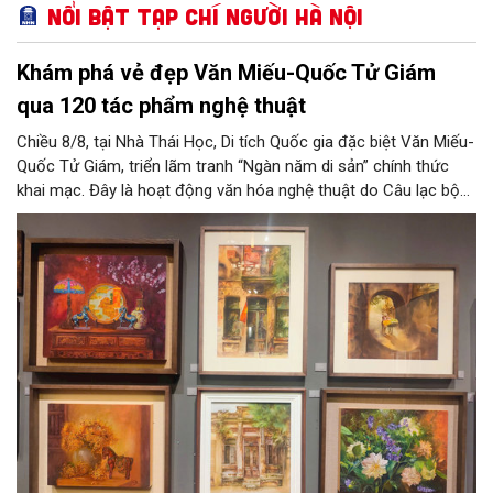
Nổi bật Tạp chí Người Hà Nội
Khám phá vẻ đẹp Văn Miếu-Quốc Tử Giám
qua 120 tác phẩm nghệ thuật
Chiều 8/8, tại Nhà Thái Học, Di tích Quốc gia đặc biệt Văn Miếu-
Quốc Tử Giám, triển lãm tranh “Ngàn năm di sản” chính thức
khai mạc. Đây là hoạt động văn hóa nghệ thuật do Câu lạc bộ
Tôi Vẽ phối hợp cùng Trung tâm hoạt động Văn hóa Khoa học
Văn Miếu - Quốc Tử Giám tổ chức, chào mừng 950 năm Quốc
Tử Giám (1076-2026) và hướng tới kỷ niệm 81 năm Quốc khánh
nước Cộng hòa xã hội chủ nghĩa Việt Nam.