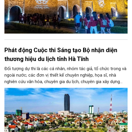
Phát động Cuộc thi Sáng tạo Bộ nhận diện
thương hiệu du lịch tỉnh Hà Tĩnh
Đối tượng dự thi là các cá nhân, nhóm tác giả, tổ chức trong và
ngoài nước; các đơn vị thiết kế chuyên nghiệp, họa sĩ, nhà
nghiên cứu văn hóa, chuyên gia du lịch, chuyên gia xây dựng
thương hiệu cùng những người yêu thích sáng tạo. Mỗi tác giả
hoặc nhóm tác giả được gửi tối đa 03 tác phẩm ở mỗi giai
đoạn.