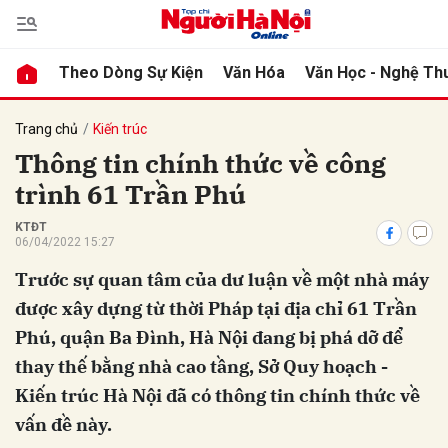
Theo Dòng Sự Kiện
Văn Hóa
Văn Học - Nghệ Th
bình luận
Trang chủ
Kiến trúc
Thông tin chính thức về công
trình 61 Trần Phú
KTĐT
06/04/2022 15:27
Trước sự quan tâm của dư luận về một nhà máy
được xây dựng từ thời Pháp tại địa chỉ 61 Trần
Hủy
G
Phú, quận Ba Đình, Hà Nội đang bị phá dỡ để
thay thế bằng nhà cao tầng, Sở Quy hoạch -
Kiến trúc Hà Nội đã có thông tin chính thức về
vấn đề này.