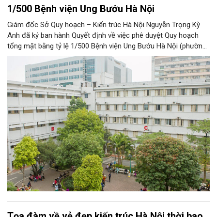
1/500 Bệnh viện Ung Bướu Hà Nội
Giám đốc Sở Quy hoạch – Kiến trúc Hà Nội Nguyễn Trọng Kỳ
Anh đã ký ban hành Quyết định về việc phê duyệt Quy hoạch
tổng mặt bằng tỷ lệ 1/500 Bệnh viện Ung Bướu Hà Nội (phường
Thanh Nhàn, quận Hai Bà Trưng) nhằm cụ thể hóa định hướng
Quy hoạch phát triển hệ thống y tế Thành phố Hà Nội đến năm
2020, định hướng đến năm 2030, Quy hoạch phân khu đô thị
H1-4 tỷ lệ 1/2000 được phê duyệt.
Tọa đàm về vẻ đẹp kiến trúc Hà Nội thời bao