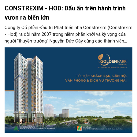
CONSTREXIM - HOD: Dấu ấn trên hành trình
vươn ra biển lớn
Công ty Cổ phần Đầu tư Phát triển nhà Constrexim (Constrexim
- Hod) ra đời năm 2007 trong niềm phấn khởi và kỳ vọng của
người “thuyền trưởng” Nguyễn Đức Cây cùng các thành viên
Công ty. Trải qua chặng đường 15 năm hình thành và phát triển
Constrexim - Hod đã từng bước khẳng định được vị thế trong
“làng” kinh doanh bất động sản Việt Nam.