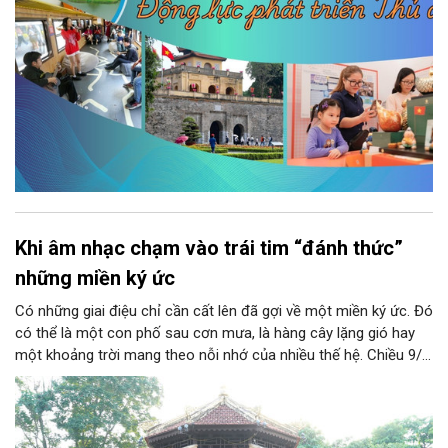
dậy sức mạnh văn hóa và tạo nền tảng cho sự phát triển bền
vững của Thủ đô.
Khi âm nhạc chạm vào trái tim “đánh thức”
những miền ký ức
Có những giai điệu chỉ cần cất lên đã gợi về một miền ký ức. Đó
có thể là một con phố sau cơn mưa, là hàng cây lặng gió hay
một khoảng trời mang theo nỗi nhớ của nhiều thế hệ. Chiều 9/8,
tại Nhà Bát Giác - Vườn hoa Lý Thái Tổ, chương trình “Âm nhạc
cuối tuần” sẽ mở ra một không gian như thế, nơi mỗi tác phẩm
trở thành một lát cắt tinh tế về vẻ đẹp của con người và đời
sống.