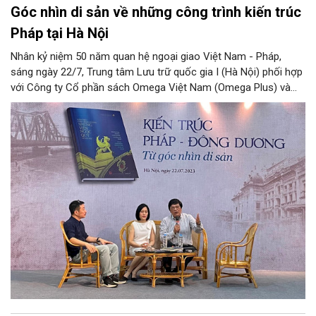
Góc nhìn di sản về những công trình kiến trúc
Pháp tại Hà Nội
Nhân kỷ niệm 50 năm quan hệ ngoại giao Việt Nam - Pháp,
sáng ngày 22/7, Trung tâm Lưu trữ quốc gia I (Hà Nội) phối hợp
với Công ty Cổ phần sách Omega Việt Nam (Omega Plus) và
Viện Pháp tại Việt Nam tổ chức tọa đàm "Kiến trúc Pháp -
Đông Dương - từ góc nhìn di sản". Tọa đàm giúp độc giả hiểu
hơn về những di sản, giá trị văn hóa, lịch sử thông qua những
câu chuyện về công trình kiến trúc Pháp - Đông Dương nổi tiếng
tại Hà Nội.