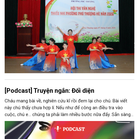
[Podcast] Truyện ngắn: Đối diện
Cháu mang bài về, nghiên cứu kĩ rồi đem lại cho chú. Bài viết
này chú thấy chưa hợp lí. Nếu như để công an điều tra vào
cuộc, chú e… chúng ta phải làm nhiều bước nữa đấy. Sẵn sàng
thì tiếp tục nhé! Chú Minh cầm tập bài viết đưa lại cho Thy. Cô
ngại ngùng đỡ lấy. Đây là lần thứ ba, loạt bài phóng sự của mình
bị Tổng biên tập kêu lên để trả lại...