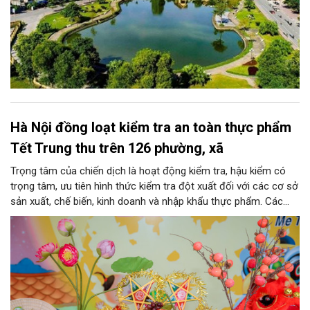
Hà Nội đồng loạt kiểm tra an toàn thực phẩm
Tết Trung thu trên 126 phường, xã
Trọng tâm của chiến dịch là hoạt động kiểm tra, hậu kiểm có
trọng tâm, ưu tiên hình thức kiểm tra đột xuất đối với các cơ sở
sản xuất, chế biến, kinh doanh và nhập khẩu thực phẩm. Các
nhóm mặt hàng tiêu thụ mạnh như bánh Trung thu, bánh mứt
kẹo, rượu, bia, nước giải khát, phụ gia thực phẩm...