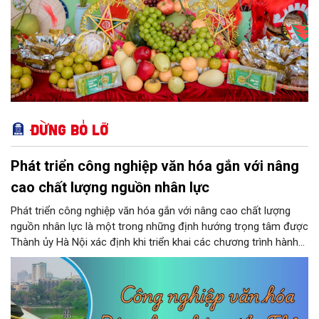
Đừng bỏ lỡ
Phát triển công nghiệp văn hóa gắn với nâng
cao chất lượng nguồn nhân lực
Phát triển công nghiệp văn hóa gắn với nâng cao chất lượng
nguồn nhân lực là một trong những định hướng trọng tâm được
Thành ủy Hà Nội xác định khi triển khai các chương trình hành
động thực hiện các nghị quyết của Bộ Chính trị về giáo dục -
đào tạo, y tế và văn hóa. Theo kết luận của đồng chí Nguyễn
Văn Phong, Phó Bí thư Thành ủy, nhiều nhiệm vụ, giải pháp đồng
bộ đã được đặt ra nhằm phát huy nguồn lực con người, khơi