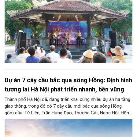
Dự án 7 cây cầu bắc qua sông Hồng: Định hình
tương lai Hà Nội phát triển nhanh, bền vững
Thành phố Hà Nội đã, đang triển khai cùng nhiều dự án hạ tầng
giao thông, trong đó có 7 cây cầu mới bắc qua sông Hồng,
gồm cầu: Tứ Liên, Trần Hưng Đạo, Thượng Cát, Ngọc Hồi, Hồng
Hà, Mễ Sở và Vân Phúc. 7 cây cầu này vừa giải bài toán hạ tầng
giao thông Thủ đô, vừa thể hiện tầm nhìn chiến lược và cuộc
cách mạng không gian để định hình tương lai phát triển bền