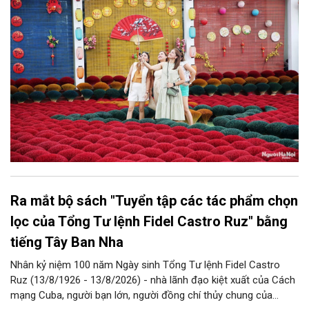
góp phần thực hiện thắng lợi các mục tiêu phát triển du lịch Hà
Nội năm 2026 và giai đoạn tiếp theo.
Ra mắt bộ sách "Tuyển tập các tác phẩm chọn
lọc của Tổng Tư lệnh Fidel Castro Ruz" bằng
tiếng Tây Ban Nha
Nhân kỷ niệm 100 năm Ngày sinh Tổng Tư lệnh Fidel Castro
Ruz (13/8/1926 - 13/8/2026) - nhà lãnh đạo kiệt xuất của Cách
mạng Cuba, người bạn lớn, người đồng chí thủy chung của