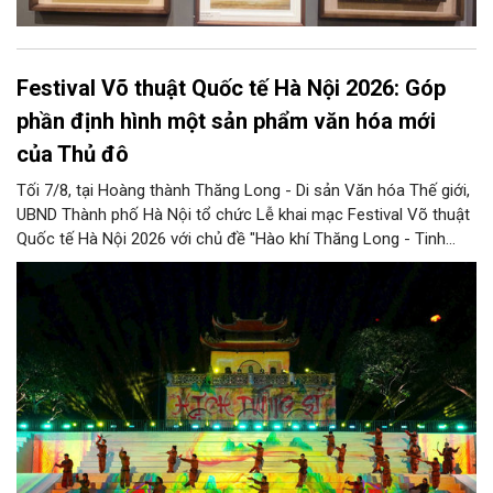
Festival Võ thuật Quốc tế Hà Nội 2026: Góp
phần định hình một sản phẩm văn hóa mới
của Thủ đô
Tối 7/8, tại Hoàng thành Thăng Long - Di sản Văn hóa Thế giới,
UBND Thành phố Hà Nội tổ chức Lễ khai mạc Festival Võ thuật
Quốc tế Hà Nội 2026 với chủ đề "Hào khí Thăng Long - Tinh
hoa võ Việt". Lần đầu tiên được tổ chức, Festival đánh dấu
bước đi mới của Thủ đô trong việc xây dựng một sự kiện văn
hóa - thể thao mang tầm quốc tế, góp phần tôn vinh truyền
thống thượng võ dân tộc, quảng bá hình ảnh Hà Nội và thúc đẩy
giao lưu văn hóa, thể thao với bạn bè thế giới.