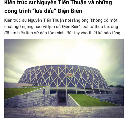
Kiến trúc sư Nguyễn Tiến Thuận và những
công trình “lưu dấu” Điện Biên
Kiến trúc sư Nguyễn Tiến Thuận nói rằng ông “không có một
chút ngỡ ngàng nào về lịch sử Điện Biên”, bởi từ thuở bé, ông
đã tìm hiểu lịch sử dân tộc mình. Bắt tay vào thiết kế bảo tàng
Chiến thắng lịch sử Điện Biên Phủ cũng là lần đầu tiên ông bắt
đầu suy nghĩ một cách nghiêm túc, làm thế nào để chuyển hóa
những tình cảm của mình về Điện Biên trong công việc sáng
tạo. Bảo tàng Chiến thắng Điện Biên Phủ, khu Trung tâm hành lễ
và nhà tưởng niệm nghĩa trang liệt sĩ đồi A1 là hai công trình
đầu tiên khẳng định ông có duyên với mảnh đất này.