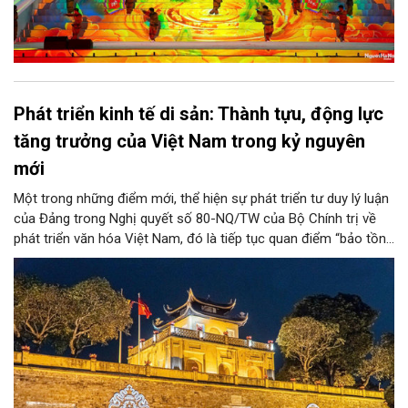
Phát triển kinh tế di sản: Thành tựu, động lực
tăng trưởng của Việt Nam trong kỷ nguyên
mới
Một trong những điểm mới, thể hiện sự phát triển tư duy lý luận
của Đảng trong Nghị quyết số 80-NQ/TW của Bộ Chính trị về
phát triển văn hóa Việt Nam, đó là tiếp tục quan điểm “bảo tồn
và phát huy giá trị di sản văn hóa gắn kết với phát triển kinh tế -
xã hội và du lịch”; đồng thời, nâng lên một tầm cao mới: “phát
triển kinh tế di sản”.