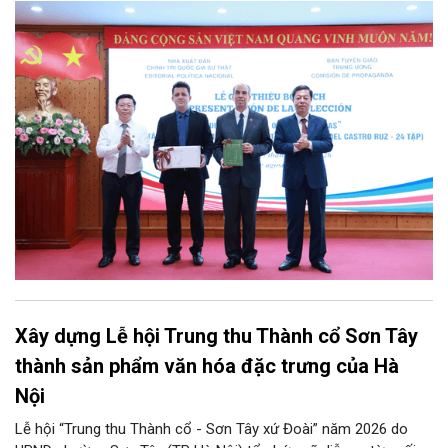
Đảng, Nhà nước và nhân dân Việt Nam, chiều 5/8, tại Hà Nội,
Nhà xuất bản Chính trị quốc gia Sự thật phối hợp với Ban Tuyên
giáo Trung ương tổ chức Lễ giới thiệu bộ sách “Tuyển tập các
tác phẩm chọn lọc của Tổng Tư lệnh Fidel Castro Ruz” gồm 24
tập bằng tiếng Tây Ban Nha.
Xây dựng Lễ hội Trung thu Thành cổ Sơn Tây
thành sản phẩm văn hóa đặc trưng của Hà
Nội
Lễ hội “Trung thu Thành cổ - Sơn Tây xứ Đoài” năm 2026 do