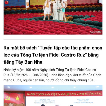
Ra mắt bộ sách "Tuyển tập các tác phẩm chọn
lọc của Tổng Tư lệnh Fidel Castro Ruz" bằng
tiếng Tây Ban Nha
Nhân kỷ niệm 100 năm Ngày sinh Tổng Tư lệnh Fidel Castro
Ruz (13/8/1926 - 13/8/2026) - nhà lãnh đạo kiệt xuất của Cách
mạng Cuba, người bạn lớn, người đồng chí thủy chung của
Đảng, Nhà nước và nhân dân Việt Nam, chiều 5/8, tại Hà Nội,
Nhà xuất bản Chính trị quốc gia Sự thật phối hợp với Ban Tuyên
giáo Trung ương tổ chức Lễ giới thiệu bộ sách “Tuyển tập các
tác phẩm chọn lọc của Tổng Tư lệnh Fidel Castro Ruz” gồm 24