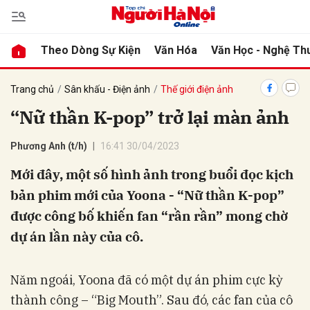
Theo Dòng Sự Kiện
Văn Hóa
Văn Học - Nghệ Th
bình luận
Trang chủ
Sân khấu - Điện ảnh
Thế giới điện ảnh
“Nữ thần K-pop” trở lại màn ảnh
Phương Anh (t/h)
16:41 30/04/2023
Mới đây, một số hình ảnh trong buổi đọc kịch
bản phim mới của Yoona - “Nữ thần K-pop”
được công bố khiến fan “rần rần” mong chờ
Hủy
G
dự án lần này của cô.
Năm ngoái, Yoona đã có một dự án phim cực kỳ
thành công – “Big Mouth”. Sau đó, các fan của cô