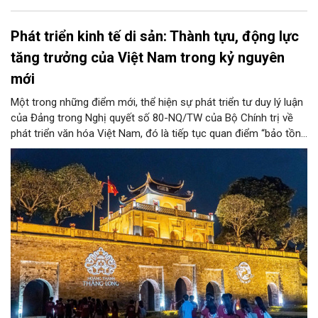
Phát triển kinh tế di sản: Thành tựu, động lực
tăng trưởng của Việt Nam trong kỷ nguyên
mới
Một trong những điểm mới, thể hiện sự phát triển tư duy lý luận
của Đảng trong Nghị quyết số 80-NQ/TW của Bộ Chính trị về
phát triển văn hóa Việt Nam, đó là tiếp tục quan điểm “bảo tồn
và phát huy giá trị di sản văn hóa gắn kết với phát triển kinh tế -
xã hội và du lịch”; đồng thời, nâng lên một tầm cao mới: “phát
triển kinh tế di sản”.