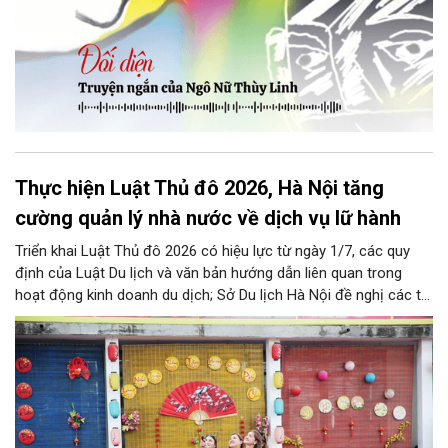
Thực hiện Luật Thủ đô 2026, Hà Nội tăng
cường quản lý nhà nước về dịch vụ lữ hành
Triển khai Luật Thủ đô 2026 có hiệu lực từ ngày 1/7, các quy
định của Luật Du lịch và văn bản hướng dẫn liên quan trong
hoạt động kinh doanh du dịch; Sở Du lịch Hà Nội đề nghị các tổ
chức, đơn vị, doanh nghiệp kinh doanh dịch vụ lữ hành trên địa
bàn thành phố thực hiện một số nội dung quan trọng. Qua đó
góp phần thực hiện thắng lợi các mục tiêu phát triển du lịch Hà
Nội năm 2026 và giai đoạn tiếp theo.