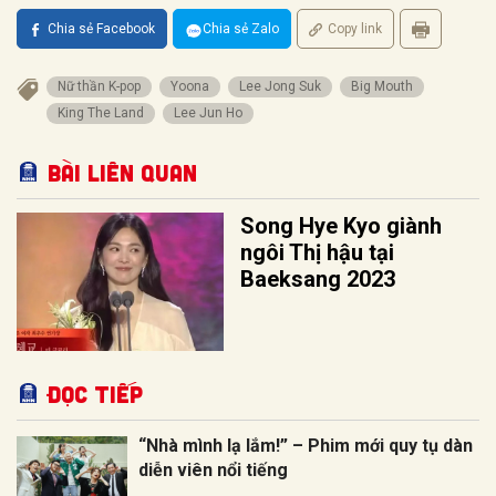
Chia sẻ Facebook
Chia sẻ Zalo
Copy link
Nữ thần K-pop
Yoona
Lee Jong Suk
Big Mouth
King The Land
Lee Jun Ho
Bài liên quan
Song Hye Kyo giành
ngôi Thị hậu tại
Baeksang 2023
Đọc tiếp
“Nhà mình lạ lắm!” – Phim mới quy tụ dàn
diễn viên nổi tiếng