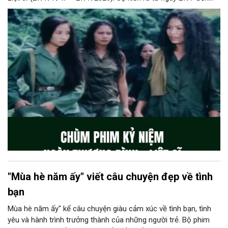
hết ngày 29/7/2026 tại rạp Ngọc Khánh, số 523 Kim Mã,
phường Giảng Võ, Hà Nội, sự kiện là hoạt động vô cùng ý nghĩa
nhằm tri ân, tưởng nhớ các Anh hùng liệt sĩ, thương binh, bệnh
binh và những người có công với cách mạng đã không tiếc máu
xương cống hiến vì độc lập, tự do của Tổ quốc.
"Mùa hè năm ấy" viết câu chuyện đẹp về tình
bạn
Mùa hè năm ấy" kể câu chuyện giàu cảm xúc về tình bạn, tình
yêu và hành trình trưởng thành của những người trẻ. Bộ phim