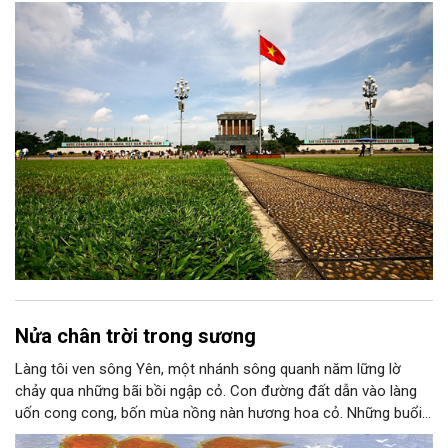
chiến lược trong Nghị quyết số 02-NQ/TW của Bộ Chính trị
thành niềm tin, thành nhận thức chung của mỗi người dân.
Nửa chân trời trong sương
Làng tôi ven sông Yên, một nhánh sông quanh năm lững lờ
chảy qua những bãi bồi ngập cỏ. Con đường đất dẫn vào làng
uốn cong cong, bốn mùa nồng nàn hương hoa cỏ. Những buổi
hoàng hôn, khi nắng đã dịu xuống phía cuối sông, đám hoa tím