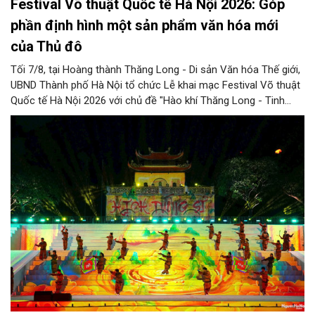
Festival Võ thuật Quốc tế Hà Nội 2026: Góp
phần định hình một sản phẩm văn hóa mới
của Thủ đô
Tối 7/8, tại Hoàng thành Thăng Long - Di sản Văn hóa Thế giới,
UBND Thành phố Hà Nội tổ chức Lễ khai mạc Festival Võ thuật
Quốc tế Hà Nội 2026 với chủ đề "Hào khí Thăng Long - Tinh
hoa võ Việt". Lần đầu tiên được tổ chức, Festival đánh dấu
bước đi mới của Thủ đô trong việc xây dựng một sự kiện văn
hóa - thể thao mang tầm quốc tế, góp phần tôn vinh truyền
thống thượng võ dân tộc, quảng bá hình ảnh Hà Nội và thúc đẩy
giao lưu văn hóa, thể thao với bạn bè thế giới.