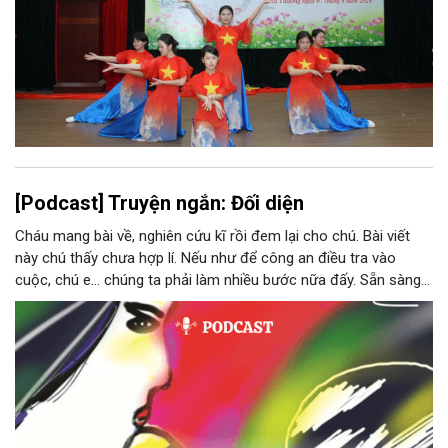
[Podcast] Truyện ngắn: Đối diện
Cháu mang bài về, nghiên cứu kĩ rồi đem lại cho chú. Bài viết
này chú thấy chưa hợp lí. Nếu như để công an điều tra vào
cuộc, chú e… chúng ta phải làm nhiều bước nữa đấy. Sẵn sàng
thì tiếp tục nhé! Chú Minh cầm tập bài viết đưa lại cho Thy. Cô
ngại ngùng đỡ lấy. Đây là lần thứ ba, loạt bài phóng sự của mình
bị Tổng biên tập kêu lên để trả lại...