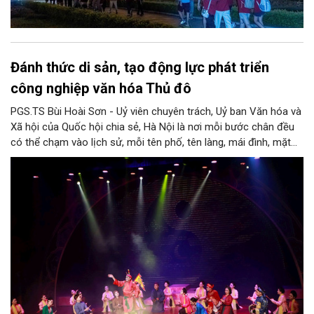
Đánh thức di sản, tạo động lực phát triển
công nghiệp văn hóa Thủ đô
PGS.TS Bùi Hoài Sơn - Uỷ viên chuyên trách, Uỷ ban Văn hóa và
Xã hội của Quốc hội chia sẻ, Hà Nội là nơi mỗi bước chân đều
có thể chạm vào lịch sử, mỗi tên phố, tên làng, mái đình, mặt
hồ, nếp nhà, câu hát, món ăn, làn điệu, nghề thủ công đều có
thể kể một câu chuyện về chiều sâu văn hiến của dân tộc.
Nhưng trong kỷ nguyên mới, câu hỏi đặt ra không chỉ Hà Nội có
bao nhiêu di sản, bao nhiêu văn nghệ sĩ, trí thức, không gian ký
ức, mà là làm thế nào để những giá trị ấy trở thành nguồn lực
phát triển, thành sức mạnh mềm, thành động lực sáng tạo,
thành năng lực cạnh tranh của Thủ đô.