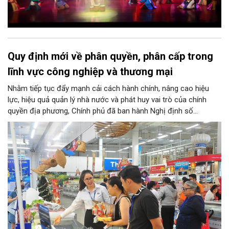
Quy định mới về phân quyền, phân cấp trong
lĩnh vực công nghiệp và thương mại
Nhằm tiếp tục đẩy mạnh cải cách hành chính, nâng cao hiệu
lực, hiệu quả quản lý nhà nước và phát huy vai trò của chính
quyền địa phương, Chính phủ đã ban hành Nghị định số
146/2025/NĐ-CP ngày 12/6/2025 quy định về phân quyền, phân
cấp trong lĩnh vực công nghiệp và thương mại. Trong đó, lĩnh
vực bảo vệ quyền lợi người tiêu dùng có nhiều nội dung quan
trọng được phân cấp cho địa phương, góp phần đưa hoạt động
hỗ trợ người tiêu dùng đến gần người dân hơn.