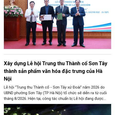
tập bằng tiếng Tây Ban Nha.
Xây dựng Lễ hội Trung thu Thành cổ Sơn Tây
thành sản phẩm văn hóa đặc trưng của Hà
Nội
Lễ hội “Trung thu Thành cổ - Sơn Tây xứ Đoài” năm 2026 do
UBND phường Sơn Tây (TP Hà Nội) tổ chức sẽ diễn ra từ cuối
tháng 8/2026. Hiện tại, công tác chuẩn bị Lễ hội đang được
chính quyền phường Sơn Tây cùng các phòng, ban, ngành, đơn
vị và 25 tổ dân phố khẩn trương triển khai, tạo khí thế sôi nổi,