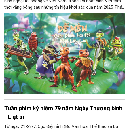
hình ngoại tại phòng vé Việt Nam, trong khi hoạt hình Việt tạm
thời vắng bóng sau những tín hiệu khởi sắc của năm 2025. Phải
chăng đây là một bước chững lại đáng lo ngại hay chỉ là khoảng
lặng cần thiết để chuẩn bị cho một giai đoạn phát triển mới?
Phóng viên Tạp chí Người Hà Nội đã có cuộc trao đổi với nhà
biên kịch Phạm Thị Thanh Hà - Trường Phòng Kịch bản, Hãng
phim hoạt hình Việt Nam về thực trạng, cơ hội cũng như nhưng
triển vọng của hoạt hình Việt Nam trong kỷ nguyên số.
Tuần phim kỷ niệm 79 năm Ngày Thương binh
- Liệt sĩ
Từ ngày 21-28/7, Cục Điện ảnh (Bộ Văn hóa, Thể thao và Du