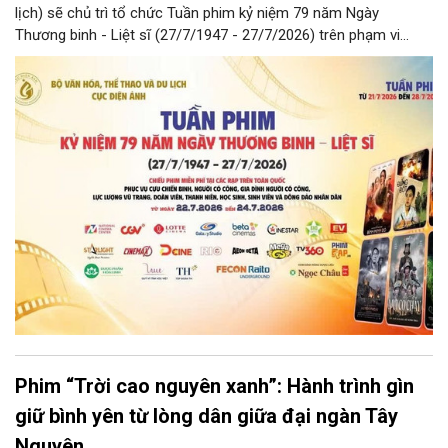
lịch) sẽ chủ trì tổ chức Tuần phim kỷ niệm 79 năm Ngày
Thương binh - Liệt sĩ (27/7/1947 - 27/7/2026) trên phạm vi
toàn quốc. Danh sách các phim được chiếu gồm: "Đừng đốt",
"Mùi cỏ cháy", "Những người viết huyền thoại", "Đường xuyên
rừng", "Truyền thuyết về Quán Tiên" và "Bình minh đỏ".
Phim “Trời cao nguyên xanh”: Hành trình gìn
giữ bình yên từ lòng dân giữa đại ngàn Tây
Nguyên