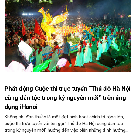
sẵn sàng mang đến cho Nhân dân và du khách một mùa Trung
thu quy mô, đặc sắc và giàu bản sắc văn hóa xứ Đoài.
Phát động Cuộc thi trực tuyến “Thủ đô Hà Nội
cùng dân tộc trong kỷ nguyên mới” trên ứng
dụng iHanoi
Không chỉ đơn thuần là một đợt sinh hoạt chính trị rộng lớn,
cuộc thi trực tuyến với tên gọi "Thủ đô Hà Nội cùng dân tộc
trong kỷ nguyên mới" hướng đến việc biến những định hướng