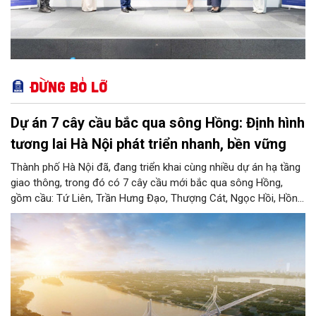
Đừng bỏ lỡ
Dự án 7 cây cầu bắc qua sông Hồng: Định hình
tương lai Hà Nội phát triển nhanh, bền vững
Thành phố Hà Nội đã, đang triển khai cùng nhiều dự án hạ tầng
giao thông, trong đó có 7 cây cầu mới bắc qua sông Hồng,
gồm cầu: Tứ Liên, Trần Hưng Đạo, Thượng Cát, Ngọc Hồi, Hồng
Hà, Mễ Sở và Vân Phúc. 7 cây cầu này vừa giải bài toán hạ tầng
giao thông Thủ đô, vừa thể hiện tầm nhìn chiến lược và cuộc
cách mạng không gian để định hình tương lai phát triển bền
vững Thủ đô trong kỷ nguyên mới.