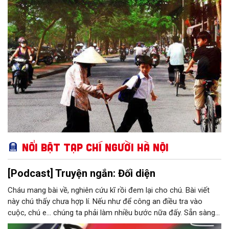
Cuộc thi viết về gương điển hình tiên tiến, cùng những gương
mặt bước ra từ trang sách "Những bông hoa đẹp" của Thành
phố năm 2026.
Nổi bật Tạp chí Người Hà Nội
[Podcast] Truyện ngắn: Đối diện
Cháu mang bài về, nghiên cứu kĩ rồi đem lại cho chú. Bài viết
này chú thấy chưa hợp lí. Nếu như để công an điều tra vào
cuộc, chú e… chúng ta phải làm nhiều bước nữa đấy. Sẵn sàng
thì tiếp tục nhé! Chú Minh cầm tập bài viết đưa lại cho Thy. Cô