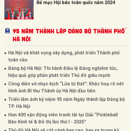
Bế mạc Hội báo toàn quốc năm 2024
95 NĂM THÀNH LẬP ĐẢNG BỘ THÀNH PHỐ
HÀ NỘI
Hà Nội và khát vọng xây dựng, phát triển Thành phố
toàn cầu
Đảng bộ Hà Nội: Thi hành Điều lệ Đảng nghiêm túc,
hiệu quả góp phần phát triển Thủ đô giàu mạnh
Công diễn vở nhạc kịch “Lửa từ Đất”: Khắc hoạ rõ nét
hình ảnh Bí thư Thành ủy Hà Nội đầu tiên
Triển lãm ảnh kỷ niệm 95 năm Ngày thành lập Đảng bộ
TP. Hà Nội
Hơn 400 vận động viên tranh tài tại Giải “Pickleball
Báo Kinh tế & Đô thị lần thứ I - 2025”
Thủ đô Hà Nội sẽ cất cánh bay cao, bay xa trong kỷ