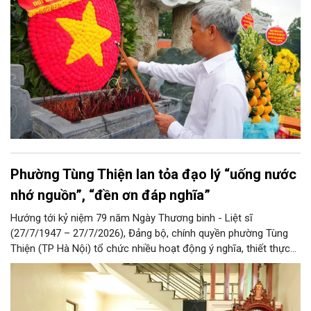
Phường Tùng Thiện lan tỏa đạo lý “uống nước
nhớ nguồn”, “đền ơn đáp nghĩa”
Hướng tới kỷ niệm 79 năm Ngày Thương binh - Liệt sĩ
(27/7/1947 – 27/7/2026), Đảng bộ, chính quyền phường Tùng
Thiện (TP Hà Nội) tổ chức nhiều hoạt động ý nghĩa, thiết thực
nhằm tri ân người có công, thân nhân người có công với cách
mạng… Qua đó lan tỏa đạo lý “uống nước nhớ nguồn”, đền ơn
đáp nghĩa tốt đẹp của dân tộc Việt Nam nói chung và người Hà
Nội thanh lịch, văn minh nói riêng.