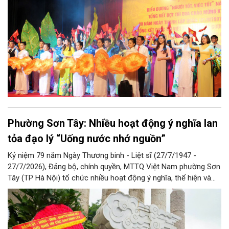
Phường Sơn Tây: Nhiều hoạt động ý nghĩa lan
tỏa đạo lý “Uống nước nhớ nguồn”
Kỷ niệm 79 năm Ngày Thương binh - Liệt sĩ (27/7/1947 -
27/7/2026), Đảng bộ, chính quyền, MTTQ Việt Nam phường Sơn
Tây (TP Hà Nội) tổ chức nhiều hoạt động ý nghĩa, thể hiện và
lan tỏa đạo lý “Uống nước nhớ nguồn”, “Đền ơn đáp nghĩa” tốt
đẹp của dân tộc Việt Nam cũng như người Hà Nội thanh lịch,
văn minh nói riêng.