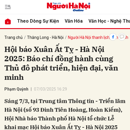
Theo Dòng Sự Kiện
Văn Hóa
Văn Học - Nghệ Th
bình luận
Trang chủ
Thăng Long - Hà Nội
Người Hà Nội thanh lịch, văn minh
Hội báo Xuân Ất Tỵ - Hà Nội
2025: Báo chí đồng hành cùng
Thủ đô phát triển, hiện đại, văn
minh
Phạm Quỳnh
07/03/2025 16:29
Hủy
G
Sáng 7/3, tại Trung tâm Thông tin - Triển lãm
Hà Nội (số 93 Đinh Tiên Hoàng, Hoàn Kiếm),
Hội Nhà báo Thành phố Hà Nội tổ chức Lễ
khai mạc Hội báo Xuân Ất Tỵ - Hà Nội 2025