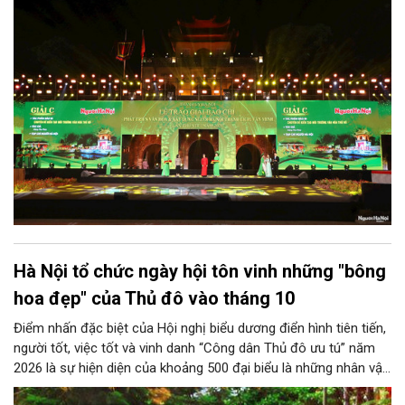
hoạch tổ chức Giải Báo chí về Phát triển văn hóa và xây dựng
người Hà Nội thanh lịch, văn minh lần thứ IX- năm 2026.
Hà Nội tổ chức ngày hội tôn vinh những "bông
hoa đẹp" của Thủ đô vào tháng 10
Điểm nhấn đặc biệt của Hội nghị biểu dương điển hình tiên tiến,
người tốt, việc tốt và vinh danh “Công dân Thủ đô ưu tú” năm
2026 là sự hiện diện của khoảng 500 đại biểu là những nhân vật
trực tiếp được tôn vinh, các tác giả xuất sắc đoạt giải trong