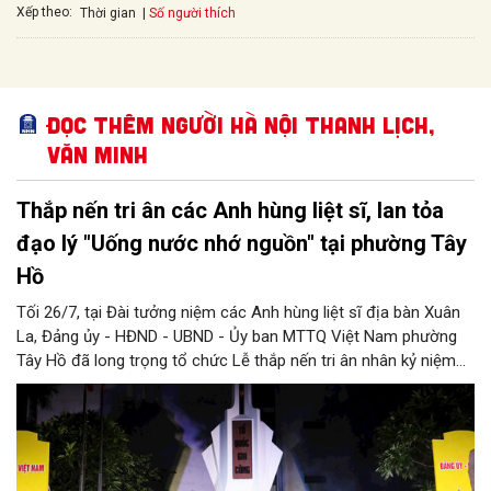
Xếp theo:
Số người thích
Thời gian
Đọc thêm Người Hà Nội thanh lịch,
văn minh
Thắp nến tri ân các Anh hùng liệt sĩ, lan tỏa
đạo lý "Uống nước nhớ nguồn" tại phường Tây
Hồ
Tối 26/7, tại Đài tưởng niệm các Anh hùng liệt sĩ địa bàn Xuân
La, Đảng ủy - HĐND - UBND - Ủy ban MTTQ Việt Nam phường
Tây Hồ đã long trọng tổ chức Lễ thắp nến tri ân nhân kỷ niệm
79 năm Ngày Thương binh - Liệt sĩ (27/7/1947 - 27/7/2026).
Chương trình là dịp để cán bộ, đảng viên, đoàn viên thanh niên
và các tầng lớp nhân dân bày tỏ lòng thành kính, biết ơn sâu
sắc đối với những người đã hy sinh vì độc lập, tự do của Tổ
quốc, đồng thời tiếp nối truyền thống "Uống nước nhớ nguồn"