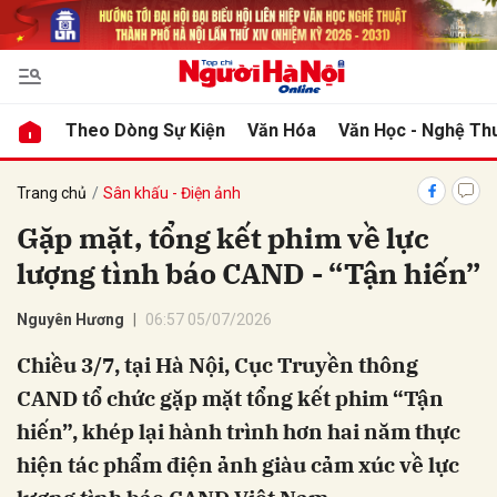
bình luận
Theo Dòng Sự Kiện
Văn Hóa
Văn Học - Nghệ Th
Trang chủ
Sân khấu - Điện ảnh
Gặp mặt, tổng kết phim về lực
lượng tình báo CAND - “Tận hiến”
Nguyên Hương
06:57 05/07/2026
Chiều 3/7, tại Hà Nội, Cục Truyền thông
Hủy
G
CAND tổ chức gặp mặt tổng kết phim “Tận
hiến”, khép lại hành trình hơn hai năm thực
hiện tác phẩm điện ảnh giàu cảm xúc về lực