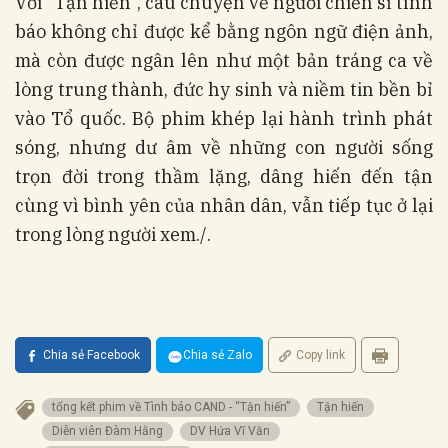
Với “Tận hiến”, câu chuyện về người chiến sĩ tình
báo không chỉ được kể bằng ngôn ngữ điện ảnh,
mà còn được ngân lên như một bản tráng ca về
lòng trung thành, đức hy sinh và niềm tin bền bỉ
vào Tổ quốc. Bộ phim khép lại hành trình phát
sóng, nhưng dư âm về những con người sống
trọn đời trong thầm lặng, dâng hiến đến tận
cùng vì bình yên của nhân dân, vẫn tiếp tục ở lại
trong lòng người xem./.
Chia sẻ Facebook
Chia sẻ Zalo
Copy link
tổng kết phim về Tình báo CAND - “Tận hiến”
Tận hiến
Diễn viên Đàm Hằng
DV Hứa Vĩ Văn