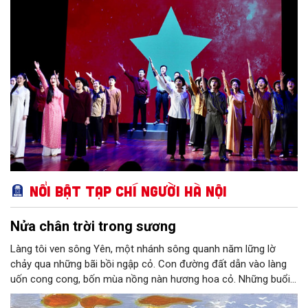
Nổi bật Tạp chí Người Hà Nội
Nửa chân trời trong sương
Làng tôi ven sông Yên, một nhánh sông quanh năm lững lờ
chảy qua những bãi bồi ngập cỏ. Con đường đất dẫn vào làng
uốn cong cong, bốn mùa nồng nàn hương hoa cỏ. Những buổi
hoàng hôn, khi nắng đã dịu xuống phía cuối sông, đám hoa tím