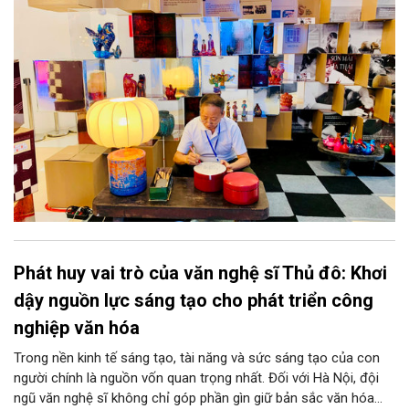
khơi thông mạch ngầm của hệ sinh thái thủ công, biến vốn cổ
thành động lực bền vững cho tương lai.
Phát huy vai trò của văn nghệ sĩ Thủ đô: Khơi
dậy nguồn lực sáng tạo cho phát triển công
nghiệp văn hóa
Trong nền kinh tế sáng tạo, tài năng và sức sáng tạo của con
người chính là nguồn vốn quan trọng nhất. Đối với Hà Nội, đội
ngũ văn nghệ sĩ không chỉ góp phần gìn giữ bản sắc văn hóa