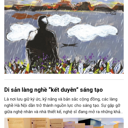
lại thẫm màu như có ai vừa rắc lên một lớp khói.
Di sản làng nghề “kết duyên” sáng tạo
Là nơi lưu giữ ký ức, kỹ năng và bản sắc cộng đồng, các làng
nghề Hà Nội dần trở thành nguồn lực cho sáng tạo. Sự gặp gỡ
giữa nghệ nhân và nhà thiết kế, nghệ sĩ đang mở ra những khả
năng phát triển mới cho thủ công đương đại trên nền tảng di
sản. Từ những cuộc “kết duyên” đầy cảm hứng ấy, Hà Nội đang