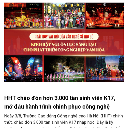
mà còn giữ vai trò trung tâm trong quá trình hình thành các sản
phẩm công nghiệp văn hóa có giá trị. Khơi dậy, phát huy và tạo
điều kiện để nguồn lực sáng tạo ấy phát triển sẽ là “chìa khóa”
để Hà Nội khai thác hiệu quả tiềm năng văn hóa, nâng cao năng
lực cạnh tranh và khẳng định vị thế của một trung tâm sáng tạo
trong kỷ nguyên mới.
HHT chào đón hơn 3.000 tân sinh viên K17,
mở đầu hành trình chinh phục công nghệ
Ngày 3/8, Trường Cao đẳng Công nghệ cao Hà Nội (HHT) chính
thức chào đón 3.000 tân sinh viên K17 nhập học. Đây là kỳ