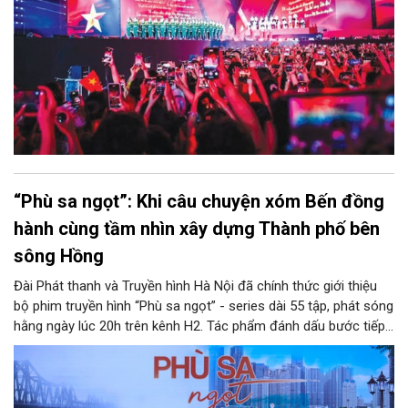
“Phù sa ngọt”: Khi câu chuyện xóm Bến đồng
hành cùng tầm nhìn xây dựng Thành phố bên
sông Hồng
Đài Phát thanh và Truyền hình Hà Nội đã chính thức giới thiệu
bộ phim truyền hình “Phù sa ngọt” - series dài 55 tập, phát sóng
hằng ngày lúc 20h trên kênh H2. Tác phẩm đánh dấu bước tiếp
nối quan trọng trong chuỗi dự án phim truyền hình - phim đặc
biệt mà Đài Hà Nội được giao nhiệm vụ sản xuất trong năm
2025, hướng đến mục tiêu nâng cao chất lượng nội dung và
truyền thông chiến lược về sự phát triển của Thủ đô.