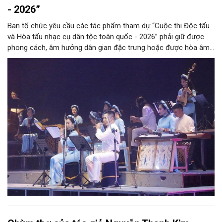
- 2026”
Ban tổ chức yêu cầu các tác phẩm tham dự “Cuộc thi Độc tấu
và Hòa tấu nhạc cụ dân tộc toàn quốc - 2026” phải giữ được
phong cách, âm hưởng dân gian đặc trưng hoặc được hòa âm,
phối khí mới trên nền tảng làn điệu âm nhạc truyền thống Việt
Nam, đồng thời phải được trình diễn trực tiếp bằng nhạc cụ dân
tộc.