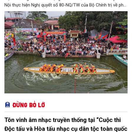
Nội thực hiện Nghị quyết số 80-NQ/TW của Bộ Chính trị về phát
triển Văn hóa Việt Nam; Kế hoạch của UBND Thành phố Hà Nội,
phường Thượng Cát tổ chức nhiều hoạt động trong tháng
11/2026 hưởng ứng “Ngày Văn hóa Việt Nam” năm 2026 trên
địa bàn.
Đừng bỏ lỡ
Tôn vinh âm nhạc truyền thống tại “Cuộc thi
Độc tấu và Hòa tấu nhạc cụ dân tộc toàn quốc