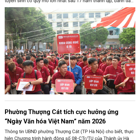
tuyển sinh có quy mô lớn nhất sau 17 năm thành lập, đánh dấu
bước chuyển mình quan trọng của nhà trường.
Phường Thượng Cát tích cực hưởng ứng
“Ngày Văn hóa Việt Nam” năm 2026
Thông tin UBND phường Thượng Cát (TP Hà Nội) cho biết, thực
hiện Chương trình hành động số 08-CTr/TU của Thành ủy Hà