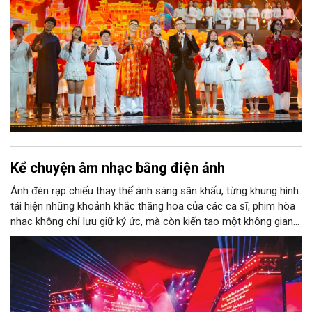
Kể chuyện âm nhạc bằng điện ảnh
Ánh đèn rạp chiếu thay thế ánh sáng sân khấu, từng khung hình
tái hiện những khoảnh khắc thăng hoa của các ca sĩ, phim hòa
nhạc không chỉ lưu giữ ký ức, mà còn kiến tạo một không gian
thưởng thức âm nhạc hoàn toàn mới. Đây cũng là minh chứng
cho sự chuyển dịch từ thưởng thức biểu diễn truyền thống sang
trải nghiệm điện ảnh cộng hưởng âm nhạc.