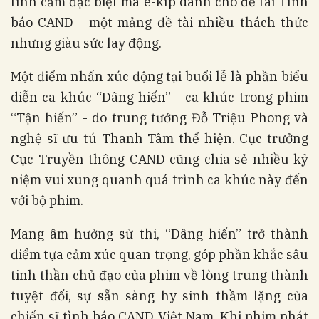
tình cảm đặc biệt mà ê-kíp dành cho đề tài Tình
báo CAND - một mảng đề tài nhiều thách thức
nhưng giàu sức lay động.
Một điểm nhấn xúc động tại buổi lễ là phần biểu
diễn ca khúc “Dâng hiến” - ca khúc trong phim
“Tận hiến” - do trung tướng Đỗ Triệu Phong và
nghệ sĩ ưu tú Thanh Tâm thể hiện. Cục trưởng
Cục Truyền thông CAND cũng chia sẻ nhiều kỷ
niệm vui xung quanh quá trình ca khúc này đến
với bộ phim.
Mang âm hưởng sử thi, “Dâng hiến” trở thành
điểm tựa cảm xúc quan trọng, góp phần khắc sâu
tinh thần chủ đạo của phim về lòng trung thành
tuyệt đối, sự sẵn sàng hy sinh thầm lặng của
chiến sĩ tình báo CAND Việt Nam. Khi phim phát