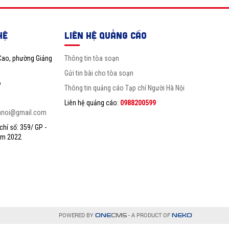
HỆ
LIÊN HỆ QUẢNG CÁO
Cao, phường Giảng
Thông tin tòa soạn
Gửi tin bài cho tòa soạn
6
Thông tin quảng cáo Tạp chí Người Hà Nội
Liên hệ quảng cáo:
0988200599
anoi@gmail.com
hí số: 359/ GP -
ăm 2022
POWERED BY
- A PRODUCT OF
ONE
CMS
NEKO