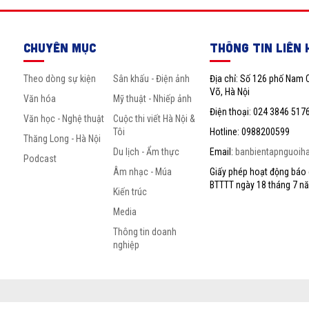
CHUYÊN MỤC
THÔNG TIN LIÊN 
Theo dòng sự kiện
Sân khấu - Điện ảnh
Địa chỉ: Số 126 phố Nam 
Võ, Hà Nội
Văn hóa
Mỹ thuật - Nhiếp ảnh
Điện thoại: 024 3846 517
Văn học - Nghệ thuật
Cuộc thi viết Hà Nội &
Tôi
Hotline: 0988200599
Thăng Long - Hà Nội
Du lịch - Ẩm thực
Email:
banbientapnguoih
Podcast
Âm nhạc - Múa
Giấy phép hoạt động báo c
BTTTT ngày 18 tháng 7 n
Kiến trúc
Media
Thông tin doanh
nghiệp