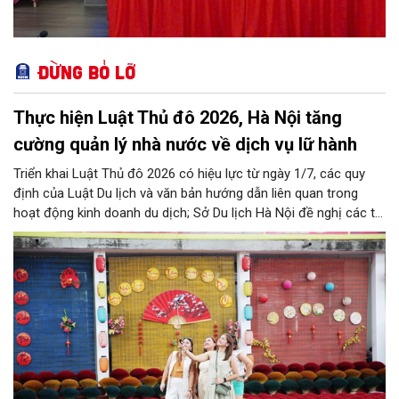
Đừng bỏ lỡ
Thực hiện Luật Thủ đô 2026, Hà Nội tăng
cường quản lý nhà nước về dịch vụ lữ hành
Triển khai Luật Thủ đô 2026 có hiệu lực từ ngày 1/7, các quy
định của Luật Du lịch và văn bản hướng dẫn liên quan trong
hoạt động kinh doanh du dịch; Sở Du lịch Hà Nội đề nghị các tổ
chức, đơn vị, doanh nghiệp kinh doanh dịch vụ lữ hành trên địa
bàn thành phố thực hiện một số nội dung quan trọng. Qua đó
góp phần thực hiện thắng lợi các mục tiêu phát triển du lịch Hà
Nội năm 2026 và giai đoạn tiếp theo.