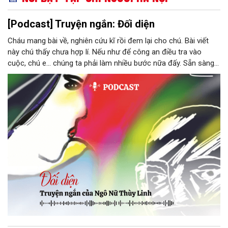
[Podcast] Truyện ngắn: Đối diện
Cháu mang bài về, nghiên cứu kĩ rồi đem lại cho chú. Bài viết
này chú thấy chưa hợp lí. Nếu như để công an điều tra vào
cuộc, chú e… chúng ta phải làm nhiều bước nữa đấy. Sẵn sàng
thì tiếp tục nhé! Chú Minh cầm tập bài viết đưa lại cho Thy. Cô
ngại ngùng đỡ lấy. Đây là lần thứ ba, loạt bài phóng sự của mình
bị Tổng biên tập kêu lên để trả lại...