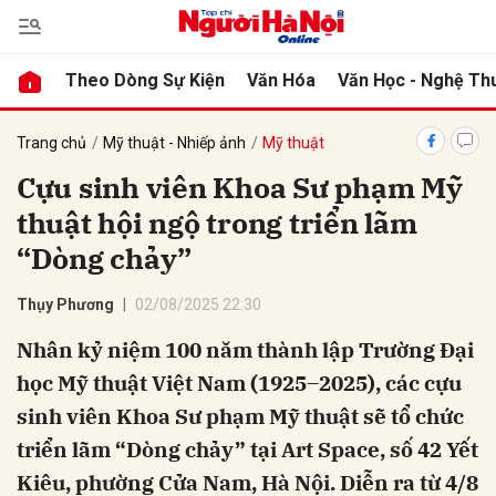
Theo Dòng Sự Kiện
Văn Hóa
Văn Học - Nghệ Th
bình luận
Trang chủ
Mỹ thuật - Nhiếp ảnh
Mỹ thuật
Cựu sinh viên Khoa Sư phạm Mỹ
thuật hội ngộ trong triển lãm
“Dòng chảy”
Thụy Phương
02/08/2025 22:30
Nhân kỷ niệm 100 năm thành lập Trường Đại
Hủy
G
học Mỹ thuật Việt Nam (1925–2025), các cựu
sinh viên Khoa Sư phạm Mỹ thuật sẽ tổ chức
triển lãm “Dòng chảy” tại Art Space, số 42 Yết
Kiêu, phường Cửa Nam, Hà Nội. Diễn ra từ 4/8