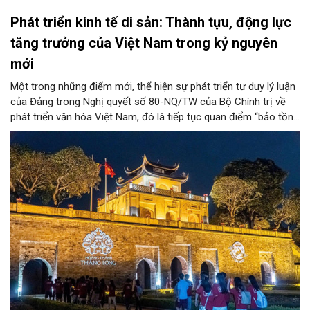
Phát triển kinh tế di sản: Thành tựu, động lực
tăng trưởng của Việt Nam trong kỷ nguyên
mới
Một trong những điểm mới, thể hiện sự phát triển tư duy lý luận
của Đảng trong Nghị quyết số 80-NQ/TW của Bộ Chính trị về
phát triển văn hóa Việt Nam, đó là tiếp tục quan điểm “bảo tồn
và phát huy giá trị di sản văn hóa gắn kết với phát triển kinh tế -
xã hội và du lịch”; đồng thời, nâng lên một tầm cao mới: “phát
triển kinh tế di sản”.