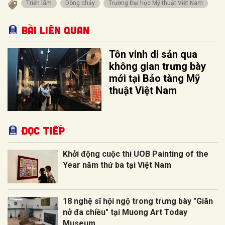
Triển lãm
Dòng chảy
Trường Đại học Mỹ thuật Việt Nam
Bài liên quan
Tôn vinh di sản qua
không gian trưng bày
mới tại Bảo tàng Mỹ
thuật Việt Nam
Đọc tiếp
Khởi động cuộc thi UOB Painting of the
Year năm thứ ba tại Việt Nam
18 nghệ sĩ hội ngộ trong trưng bày "Giãn
nở đa chiều" tại Muong Art Today
Museum