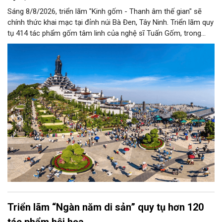
Sáng 8/8/2026, triển lãm "Kinh gốm - Thanh âm thế gian" sẽ
chính thức khai mạc tại đỉnh núi Bà Đen, Tây Ninh. Triển lãm quy
tụ 414 tác phẩm gốm tâm linh của nghệ sĩ Tuấn Gốm, trong
không gian nghệ thuật sắp đặt nghệ thuật trên đỉnh núi quy mô
lớn nhất Việt Nam.
Triển lãm “Ngàn năm di sản” quy tụ hơn 120
tác phẩm hội họa