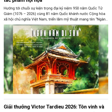
Hướng tới chuỗi sự kiện trọng đại kỷ niệm 950 năm Quốc Tử
Giám (1076 – 2026) cùng 81 năm Quốc khánh nước Cộng hòa
xã hội chủ nghĩa Việt Nam, triển lãm mỹ thuật mang tên “Ngàn
năm di sản” sẽ chính thức khai mạc vào ngày 8/8 tại Nhà Thái
Học, Di tích Quốc gia đặc biệt Văn Miếu – Quốc Tử Giám. Sự
kiện kéo dài đến ngày 25/9/2026 hứa hẹn trở thành điểm đến
văn hóa đầy sức hút, góp phần làm phong phú đời sống nghệ
thuật của Thủ đô trong mùa thu này.
Giải thưởng Victor Tardieu 2026: Tôn vinh và