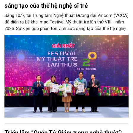
sáng tạo của thế hệ nghệ sĩ trẻ
Sáng 10/7, tại Trung tâm Nghệ thuật Đương đại Vincom (VCCA)
đã diễn ra Lễ khai mạc Festival Mỹ thuật trẻ lần thứ VIII - năm
2026. Sự kiện góp phần tôn vinh sức sáng tạo của thế hệ nghệ
sĩ trẻ, đồng thời phản ánh những xu hướng mới của mỹ thuật
đương đại Việt Nam.
Triển lãm “Quốc Tử Giám trong nghệ thuật”: