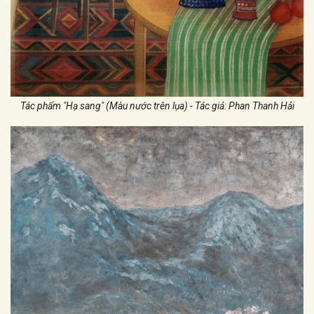
Tác phẩm "Hạ sang" (Màu nước trên lụa) - Tác giả: Phan Thanh Hải