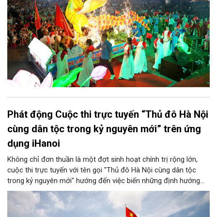
Phát động Cuộc thi trực tuyến “Thủ đô Hà Nội
cùng dân tộc trong kỷ nguyên mới” trên ứng
dụng iHanoi
Không chỉ đơn thuần là một đợt sinh hoạt chính trị rộng lớn,
cuộc thi trực tuyến với tên gọi "Thủ đô Hà Nội cùng dân tộc
trong kỷ nguyên mới" hướng đến việc biến những định hướng
chiến lược trong Nghị quyết số 02-NQ/TW của Bộ Chính trị
thành niềm tin, thành nhận thức chung của mỗi người dân.