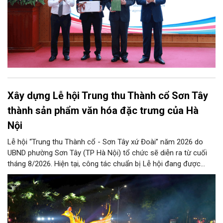
Xây dựng Lễ hội Trung thu Thành cổ Sơn Tây
thành sản phẩm văn hóa đặc trưng của Hà
Nội
Lễ hội “Trung thu Thành cổ - Sơn Tây xứ Đoài” năm 2026 do
UBND phường Sơn Tây (TP Hà Nội) tổ chức sẽ diễn ra từ cuối
tháng 8/2026. Hiện tại, công tác chuẩn bị Lễ hội đang được
chính quyền phường Sơn Tây cùng các phòng, ban, ngành, đơn
vị và 25 tổ dân phố khẩn trương triển khai, tạo khí thế sôi nổi,
sẵn sàng mang đến cho Nhân dân và du khách một mùa Trung
thu quy mô, đặc sắc và giàu bản sắc văn hóa xứ Đoài.