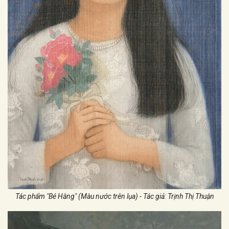
Tác phẩm "Bé Hằng" (Màu nước trên lụa) - Tác giả: Trịnh Thị Thuận