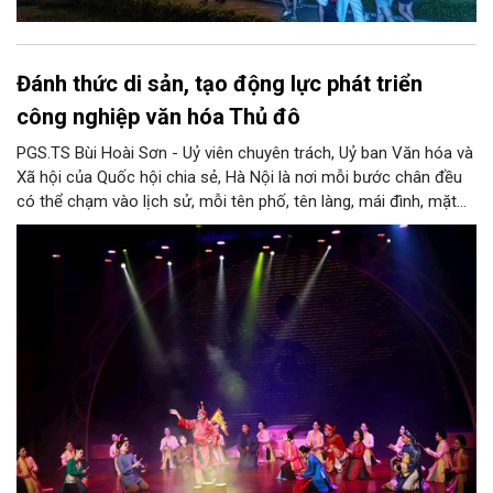
Đánh thức di sản, tạo động lực phát triển
công nghiệp văn hóa Thủ đô
PGS.TS Bùi Hoài Sơn - Uỷ viên chuyên trách, Uỷ ban Văn hóa và
Xã hội của Quốc hội chia sẻ, Hà Nội là nơi mỗi bước chân đều
có thể chạm vào lịch sử, mỗi tên phố, tên làng, mái đình, mặt
hồ, nếp nhà, câu hát, món ăn, làn điệu, nghề thủ công đều có
thể kể một câu chuyện về chiều sâu văn hiến của dân tộc.
Nhưng trong kỷ nguyên mới, câu hỏi đặt ra không chỉ Hà Nội có
bao nhiêu di sản, bao nhiêu văn nghệ sĩ, trí thức, không gian ký
ức, mà là làm thế nào để những giá trị ấy trở thành nguồn lực
phát triển, thành sức mạnh mềm, thành động lực sáng tạo,
thành năng lực cạnh tranh của Thủ đô.