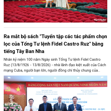
Ra mắt bộ sách "Tuyển tập các tác phẩm chọn
lọc của Tổng Tư lệnh Fidel Castro Ruz" bằng
tiếng Tây Ban Nha
Nhân kỷ niệm 100 năm Ngày sinh Tổng Tư lệnh Fidel Castro
Ruz (13/8/1926 - 13/8/2026) - nhà lãnh đạo kiệt xuất của Cách
mạng Cuba, người bạn lớn, người đồng chí thủy chung của
Đảng, Nhà nước và nhân dân Việt Nam, chiều 5/8, tại Hà Nội,
Nhà xuất bản Chính trị quốc gia Sự thật phối hợp với Ban Tuyên
giáo Trung ương tổ chức Lễ giới thiệu bộ sách “Tuyển tập các
tác phẩm chọn lọc của Tổng Tư lệnh Fidel Castro Ruz” gồm 24
tập bằng tiếng Tây Ban Nha.