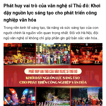
Phát huy vai trò của văn nghệ sĩ Thủ đô: Khơi
dậy nguồn lực sáng tạo cho phát triển công
nghiệp văn hóa
Trong nền kinh tế sáng tạo, tài năng và sức sáng tạo của con
người chính là nguồn vốn quan trọng nhất. Đối với Hà Nội, đội
ngũ văn nghệ sĩ không chỉ góp phần gìn giữ bản sắc văn hóa
mà còn giữ vai trò trung tâm trong quá trình hình thành các sản
phẩm công nghiệp văn hóa có giá trị. Khơi dậy, phát huy và tạo
điều kiện để nguồn lực sáng tạo ấy phát triển sẽ là “chìa khóa”
để Hà Nội khai thác hiệu quả tiềm năng văn hóa, nâng cao năng
lực cạnh tranh và khẳng định vị thế của một trung tâm sáng tạo
trong kỷ nguyên mới.