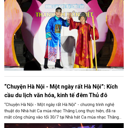
biệt, chương trình có sự giao lưu của các nghệ sĩ đến từ
phương Nam, góp phần tạo nên cuộc gặp gỡ nghệ thuật giàu
cảm xúc.
“Chuyện Hà Nội - Một ngày rất Hà Nội”: Kích
cầu du lịch văn hóa, kinh tế đêm Thủ đô
“Chuyện Hà Nội - Một ngày rất Hà Nội” - chương trình nghệ
thuật do Nhà hát Ca múa nhạc Thăng Long thực hiện, đã ra
mắt công chúng vào tối 30/7 tại Nhà hát Ca múa nhạc Thăng
Long (số 31 - 33 phố Lương Văn Can, phường Hoàn Kiếm).