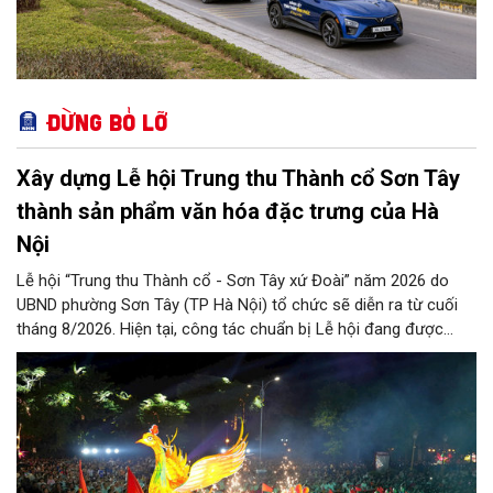
Đừng bỏ lỡ
Xây dựng Lễ hội Trung thu Thành cổ Sơn Tây
thành sản phẩm văn hóa đặc trưng của Hà
Nội
Lễ hội “Trung thu Thành cổ - Sơn Tây xứ Đoài” năm 2026 do
UBND phường Sơn Tây (TP Hà Nội) tổ chức sẽ diễn ra từ cuối
tháng 8/2026. Hiện tại, công tác chuẩn bị Lễ hội đang được
chính quyền phường Sơn Tây cùng các phòng, ban, ngành, đơn
vị và 25 tổ dân phố khẩn trương triển khai, tạo khí thế sôi nổi,
sẵn sàng mang đến cho Nhân dân và du khách một mùa Trung
thu quy mô, đặc sắc và giàu bản sắc văn hóa xứ Đoài.