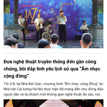
Đưa nghệ thuật truyền thống đến gần công
chúng, bồi đắp tình yêu lịch sử qua “Âm nhạc
cộng đồng”
Tối 2/8, tại Nhà Bát Giác, chương trình “Âm nhạc cộng đồng” do
Nhà hát Cải lương Hà Nội thực hiện đã mang đến cho đông đảo
người dân và du khách một không gian nghệ thuật đa sắc, nơi
những làn điệu cải lương, ca cổ, tân cổ và các tiết mục múa
hòa quyện trong không gian của phố đi bộ hồ Hoàn Kiếm. Đặc