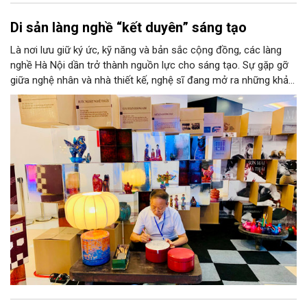
Di sản làng nghề “kết duyên” sáng tạo
Là nơi lưu giữ ký ức, kỹ năng và bản sắc cộng đồng, các làng
nghề Hà Nội dần trở thành nguồn lực cho sáng tạo. Sự gặp gỡ
giữa nghệ nhân và nhà thiết kế, nghệ sĩ đang mở ra những khả
năng phát triển mới cho thủ công đương đại trên nền tảng di
sản. Từ những cuộc “kết duyên” đầy cảm hứng ấy, Hà Nội đang
khơi thông mạch ngầm của hệ sinh thái thủ công, biến vốn cổ
thành động lực bền vững cho tương lai.