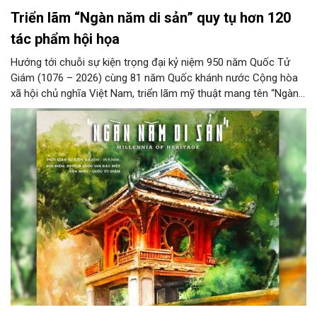
Triển lãm “Ngàn năm di sản” quy tụ hơn 120
tác phẩm hội họa
Hướng tới chuỗi sự kiện trọng đại kỷ niệm 950 năm Quốc Tử
Giám (1076 – 2026) cùng 81 năm Quốc khánh nước Cộng hòa
xã hội chủ nghĩa Việt Nam, triển lãm mỹ thuật mang tên “Ngàn
năm di sản” sẽ chính thức khai mạc vào ngày 8/8 tại Nhà Thái
Học, Di tích Quốc gia đặc biệt Văn Miếu – Quốc Tử Giám. Sự
kiện kéo dài đến ngày 25/9/2026 hứa hẹn trở thành điểm đến
văn hóa đầy sức hút, góp phần làm phong phú đời sống nghệ
thuật của Thủ đô trong mùa thu này.