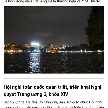
vẻ hơi cường điệu. Bởi vì người ta thường nghĩ về một Thủ đô
ngàn năm văn hiến với những nét tĩnh lặng, cổ kính, rêu phong
trong ánh nắng ban mai mơ màng buông xuống “ba mươi sáu
phố phường”; nên có lẽ, sẽ ngỡ ngàng, nếu ai đó khi nghe thấy
nơi này được gọi là “thành phố của những đêm thâu”.
Hội nghị toàn quốc quán triệt, triển khai Nghị
quyết Trung ương 3, khóa XIV
Sáng 29/7, tại Hà Nội, Bộ Chính trị, Ban Bí thư tổ chức Hội nghị
toàn quốc nghiên cứu, học tập, quán triệt và triển khai thực hiện