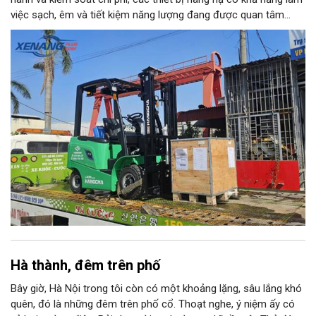
việc sạch, êm và tiết kiệm năng lượng đang được quan tâm
nhiều. Xe nâng điện 1.5 tấn là một trong những lựa chọn phù
hợp với nhiều kho bãi, nhà xưởng và cơ sở sản xuất nhờ tải
trọng đáp ứng các loại hàng hóa phổ biến, đồng thời có khả
năng vận hành linh hoạt trong nhiều môi trường.
Hà thành, đêm trên phố
Bây giờ, Hà Nội trong tôi còn có một khoảng lặng, sâu lắng khó
quên, đó là những đêm trên phố cổ. Thoạt nghe, ý niệm ấy có