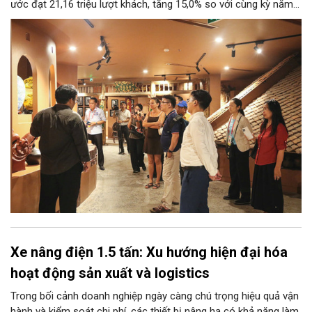
ước đạt 21,16 triệu lượt khách, tăng 15,0% so với cùng kỳ năm
2025. Tổng thu từ khách du lịch ước đạt 86,47 nghìn tỷ đồng,
tăng 17,9% so với cùng kỳ năm trước.
Xe nâng điện 1.5 tấn: Xu hướng hiện đại hóa
hoạt động sản xuất và logistics
Trong bối cảnh doanh nghiệp ngày càng chú trọng hiệu quả vận
hành và kiểm soát chi phí, các thiết bị nâng hạ có khả năng làm