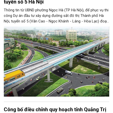
tuyến số 5 Hà Nội
Thông tin từ UBND phường Ngọc Hà (TP Hà Nội), để phục vụ thi
công Dự án đầu tư xây dựng đường sắt đô thị Thành phố Hà
Nội, tuyến số 5 (Văn Cao - Ngọc Khánh - Láng - Hòa Lạc) đoạn
tuyến đi qua phố Văn Cao thuộc phường Ngọc Hà, Ban Quản lý
đường sắt đô thị Hà Nội triển khai phương án dịch chuyển cây
xanh trong phạm vi dự án theo Giấy phép số 48/GPCX ngày
1/7/2026 của Sở Xây dựng Hà Nội.
Công bố điều chỉnh quy hoạch tỉnh Quảng Trị