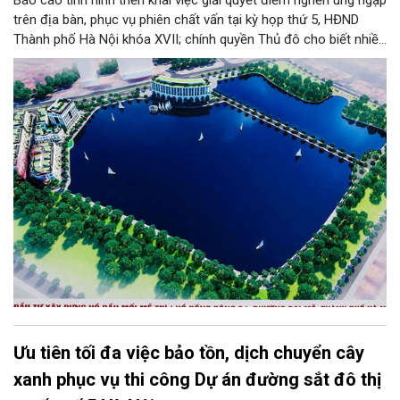
Báo cáo tình hình triển khai việc giải quyết điểm nghẽn úng ngập
trên địa bàn, phục vụ phiên chất vấn tại kỳ họp thứ 5, HĐND
Thành phố Hà Nội khóa XVII; chính quyền Thủ đô cho biết nhiều
công trình, hạng mục trọng điểm đã hoàn thành và đưa vào vận
hành phục vụ mùa mưa năm 2026.
Ưu tiên tối đa việc bảo tồn, dịch chuyển cây
xanh phục vụ thi công Dự án đường sắt đô thị