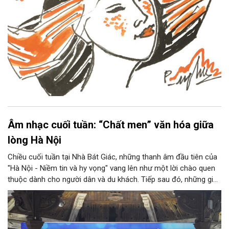
Âm nhạc cuối tuần: “Chất men” văn hóa giữa
lòng Hà Nội
Chiều cuối tuần tại Nhà Bát Giác, những thanh âm đầu tiên của
"Hà Nội - Niềm tin và hy vọng" vang lên như một lời chào quen
thuộc dành cho người dân và du khách. Tiếp sau đó, những giai
điệu jazz kinh điển của thế giới lần lượt cất lên qua phần biểu
diễn của NSƯT Quyền Văn Minh và các nghệ sĩ Bình Minh Jazz
Club, mở ra một không gian âm nhạc giàu cảm xúc ngay giữa
trung tâm Thủ đô.