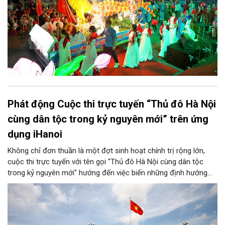
Phát động Cuộc thi trực tuyến “Thủ đô Hà Nội
cùng dân tộc trong kỷ nguyên mới” trên ứng
dụng iHanoi
Không chỉ đơn thuần là một đợt sinh hoạt chính trị rộng lớn,
cuộc thi trực tuyến với tên gọi "Thủ đô Hà Nội cùng dân tộc
trong kỷ nguyên mới" hướng đến việc biến những định hướng
chiến lược trong Nghị quyết số 02-NQ/TW của Bộ Chính trị
thành niềm tin, thành nhận thức chung của mỗi người dân.