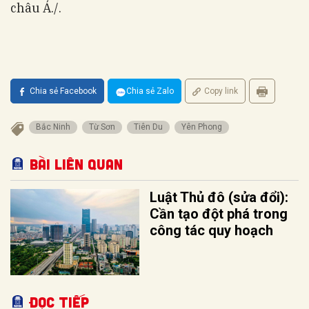
châu Á./.
Chia sẻ Facebook
Chia sẻ Zalo
Copy link
Bắc Ninh
Từ Sơn
Tiên Du
Yên Phong
Bài liên quan
Luật Thủ đô (sửa đổi):
Cần tạo đột phá trong
công tác quy hoạch
Đọc tiếp