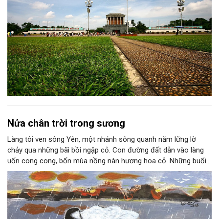
Nửa chân trời trong sương
Làng tôi ven sông Yên, một nhánh sông quanh năm lững lờ
chảy qua những bãi bồi ngập cỏ. Con đường đất dẫn vào làng
uốn cong cong, bốn mùa nồng nàn hương hoa cỏ. Những buổi
hoàng hôn, khi nắng đã dịu xuống phía cuối sông, đám hoa tím
lại thẫm màu như có ai vừa rắc lên một lớp khói.