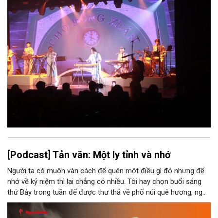
[Podcast] Tản văn: Một ly tỉnh và nhớ
Người ta có muôn vàn cách để quên một điều gì đó nhưng để
nhớ về kỷ niệm thì lại chẳng có nhiều. Tôi hay chọn buổi sáng
thứ Bảy trong tuần để được thư thả về phố núi quê hương, ngồi
đợi giọt đắng của đất đai, mưa nắng điểm từng nhịp xuống
chiếc ly sứ như đợi thời gian mở cánh cửa diệu kì của mình.