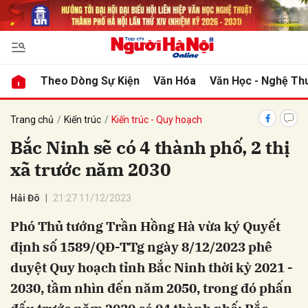
bình luận
Theo Dòng Sự Kiện
Văn Hóa
Văn Học - Nghệ Th
Trang chủ
Kiến trúc
Kiến trúc - Quy hoạch
Bắc Ninh sẽ có 4 thành phố, 2 thị
xã trước năm 2030
Hải Đô
21:27 11/12/2023
Phó Thủ tướng Trần Hồng Hà vừa ký Quyết
Hủy
G
định số 1589/QĐ-TTg ngày 8/12/2023 phê
duyệt Quy hoạch tỉnh Bắc Ninh thời kỳ 2021 -
2030, tầm nhìn đến năm 2050, trong đó phấn